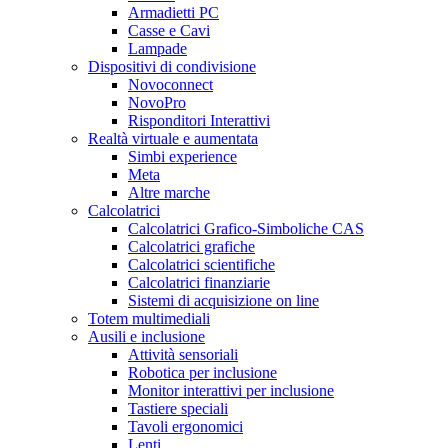
Armadietti PC
Casse e Cavi
Lampade
Dispositivi di condivisione
Novoconnect
NovoPro
Risponditori Interattivi
Realtà virtuale e aumentata
Simbi experience
Meta
Altre marche
Calcolatrici
Calcolatrici Grafico-Simboliche CAS
Calcolatrici grafiche
Calcolatrici scientifiche
Calcolatrici finanziarie
Sistemi di acquisizione on line
Totem multimediali
Ausili e inclusione
Attività sensoriali
Robotica per inclusione
Monitor interattivi per inclusione
Tastiere speciali
Tavoli ergonomici
Lenti