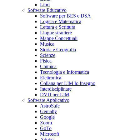
Libri
Software Educativo
Software per BES e DSA
Logica e Matematica
Lettura e Scrittura
Lingue straniere
Mappe Concettuali
Musica
Storia e Geografia
Scienze
Fisica
Chimica
Tecnologia e Informatica
Elettronica
Collana per LIM Io Insegno
Interdisciplinare
DVD per LIM
Software Applicativo
AstroSafe
Genially
Google
Zoom
GoTo
Microsoft
Adobe