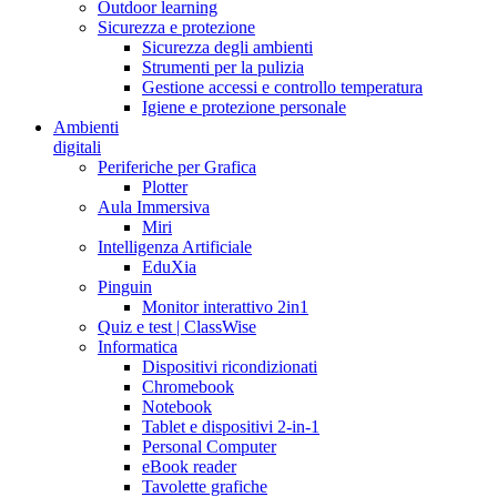
Outdoor learning
Sicurezza e protezione
Sicurezza degli ambienti
Strumenti per la pulizia
Gestione accessi e controllo temperatura
Igiene e protezione personale
Ambienti
digitali
Periferiche per Grafica
Plotter
Aula Immersiva
Miri
Intelligenza Artificiale
EduXia
Pinguin
Monitor interattivo 2in1
Quiz e test | ClassWise
Informatica
Dispositivi ricondizionati
Chromebook
Notebook
Tablet e dispositivi 2-in-1
Personal Computer
eBook reader
Tavolette grafiche