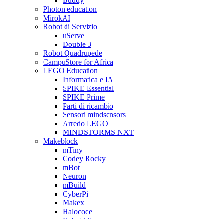
Buddy
Photon education
MirokAI
Robot di Servizio
uServe
Double 3
Robot Quadrupede
CampuStore for Africa
LEGO Education
Informatica e IA
SPIKE Essential
SPIKE Prime
Parti di ricambio
Sensori mindsensors
Arredo LEGO
MINDSTORMS NXT
Makeblock
mTiny
Codey Rocky
mBot
Neuron
mBuild
CyberPi
Makex
Halocode