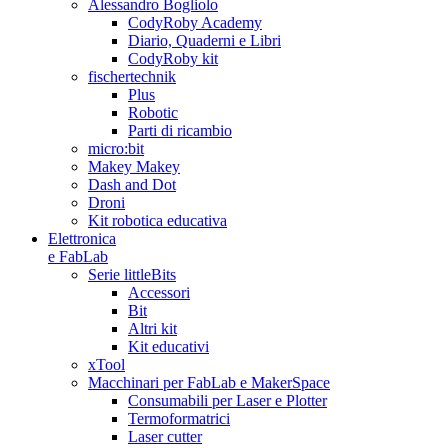
Alessandro Bogliolo
CodyRoby Academy
Diario, Quaderni e Libri
CodyRoby kit
fischertechnik
Plus
Robotic
Parti di ricambio
micro:bit
Makey Makey
Dash and Dot
Droni
Kit robotica educativa
Elettronica
e FabLab
Serie littleBits
Accessori
Bit
Altri kit
Kit educativi
xTool
Macchinari per FabLab e MakerSpace
Consumabili per Laser e Plotter
Termoformatrici
Laser cutter