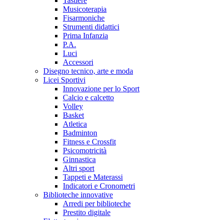
Tastiere
Musicoterapia
Fisarmoniche
Strumenti didattici
Prima Infanzia
P.A.
Luci
Accessori
Disegno tecnico, arte e moda
Licei Sportivi
Innovazione per lo Sport
Calcio e calcetto
Volley
Basket
Atletica
Badminton
Fitness e Crossfit
Psicomotricità
Ginnastica
Altri sport
Tappeti e Materassi
Indicatori e Cronometri
Biblioteche innovative
Arredi per biblioteche
Prestito digitale