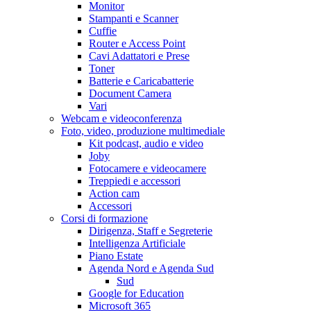
Monitor
Stampanti e Scanner
Cuffie
Router e Access Point
Cavi Adattatori e Prese
Toner
Batterie e Caricabatterie
Document Camera
Vari
Webcam e videoconferenza
Foto, video, produzione multimediale
Kit podcast, audio e video
Joby
Fotocamere e videocamere
Treppiedi e accessori
Action cam
Accessori
Corsi di formazione
Dirigenza, Staff e Segreterie
Intelligenza Artificiale
Piano Estate
Agenda Nord e Agenda Sud
Sud
Google for Education
Microsoft 365