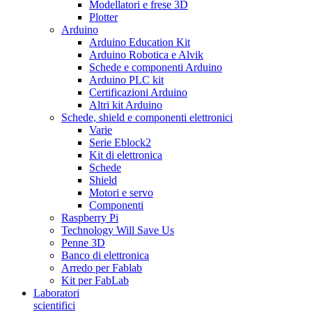
Modellatori e frese 3D
Plotter
Arduino
Arduino Education Kit
Arduino Robotica e Alvik
Schede e componenti Arduino
Arduino PLC kit
Certificazioni Arduino
Altri kit Arduino
Schede, shield e componenti elettronici
Varie
Serie Eblock2
Kit di elettronica
Schede
Shield
Motori e servo
Componenti
Raspberry Pi
Technology Will Save Us
Penne 3D
Banco di elettronica
Arredo per Fablab
Kit per FabLab
Laboratori
scientifici