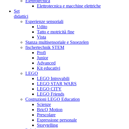
Elettrotecnica
Elettrotecnica e macchine elettriche
Set
didattici
Esperienze sensoriali
Udito
Tatto e motricità fine
Vista
Stanza multisensoriale e Snoezelen
fischertechnik STEM
Profi
Junior
Advanced
Kit educativi
LEGO
LEGO Introvabili
LEGO STAR WARS
LEGO CITY
LEGO Friends
Costruzioni LEGO Education
Scienze
BricQ Motion
Prescolare
Espressione personale
Storytelling