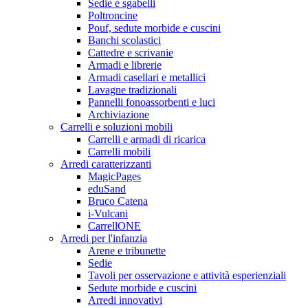
Sedie e sgabelli
Poltroncine
Pouf, sedute morbide e cuscini
Banchi scolastici
Cattedre e scrivanie
Armadi e librerie
Armadi casellari e metallici
Lavagne tradizionali
Pannelli fonoassorbenti e luci
Archiviazione
Carrelli e soluzioni mobili
Carrelli e armadi di ricarica
Carrelli mobili
Arredi caratterizzanti
MagicPages
eduSand
Bruco Catena
i-Vulcani
CarrellONE
Arredi per l'infanzia
Arene e tribunette
Sedie
Tavoli per osservazione e attività esperienziali
Sedute morbide e cuscini
Arredi innovativi