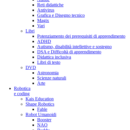
Reti didattiche
Antivirus
Grafica e Disegno tecnico
Magix
Vari
Libri
Potenziamento dei prerequisiti di apprendimento
ADHD
Autismo, disabilità intellettive e sostegno
DSA e Difficoltà di apprendimento
Didattica inclusiva
Libri di testo
DVD
Astronomia
Scienze naturali
Arte
Robotica
e coding
Kais Education
Shape Robotics
Fable
Robot Umanoidi
Booster
NAO