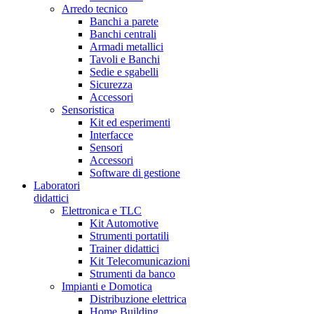
Arredo tecnico
Banchi a parete
Banchi centrali
Armadi metallici
Tavoli e Banchi
Sedie e sgabelli
Sicurezza
Accessori
Sensoristica
Kit ed esperimenti
Interfacce
Sensori
Accessori
Software di gestione
Laboratori
didattici
Elettronica e TLC
Kit Automotive
Strumenti portatili
Trainer didattici
Kit Telecomunicazioni
Strumenti da banco
Impianti e Domotica
Distribuzione elettrica
Home Building