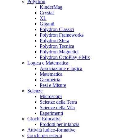
Polydron
KinderMag
Crystal
XL
Giganti
Polydron Classici
Polydron Frameworks
Polydron Sfera
Polydron Tecnica
Polydron Magnetici
Polydron OctoPlay e Mix
Logica e Matematica
Associazione e logica
Matematica
Geometria
Pesi e Misure
Scienze
Microscopi
Scienze della Terra
Scienze della Vita
Esperimenti
Giochi Educativi
Prodotti per infanzia
Attività ludico-formative
Giochi per esterni