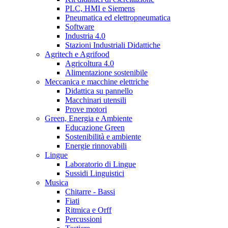
PLC, HMI e Siemens
Pneumatica ed elettropneumatica
Software
Industria 4.0
Stazioni Industriali Didattiche
Agritech e Agrifood
Agricoltura 4.0
Alimentazione sostenibile
Meccanica e macchine elettriche
Didattica su pannello
Macchinari utensili
Prove motori
Green, Energia e Ambiente
Educazione Green
Sostenibilità e ambiente
Energie rinnovabili
Lingue
Laboratorio di Lingue
Sussidi Linguistici
Musica
Chitarre - Bassi
Fiati
Ritmica e Orff
Percussioni