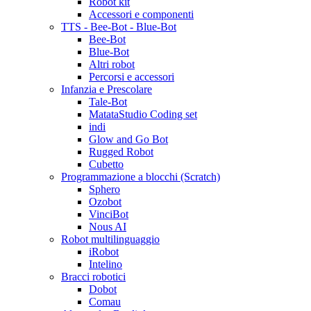
Robot kit
Accessori e componenti
TTS - Bee-Bot - Blue-Bot
Bee-Bot
Blue-Bot
Altri robot
Percorsi e accessori
Infanzia e Prescolare
Tale-Bot
MatataStudio Coding set
indi
Glow and Go Bot
Rugged Robot
Cubetto
Programmazione a blocchi (Scratch)
Sphero
Ozobot
VinciBot
Nous AI
Robot multilinguaggio
iRobot
Intelino
Bracci robotici
Dobot
Comau