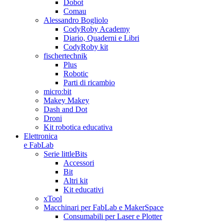
Dobot
Comau
Alessandro Bogliolo
CodyRoby Academy
Diario, Quaderni e Libri
CodyRoby kit
fischertechnik
Plus
Robotic
Parti di ricambio
micro:bit
Makey Makey
Dash and Dot
Droni
Kit robotica educativa
Elettronica
e FabLab
Serie littleBits
Accessori
Bit
Altri kit
Kit educativi
xTool
Macchinari per FabLab e MakerSpace
Consumabili per Laser e Plotter