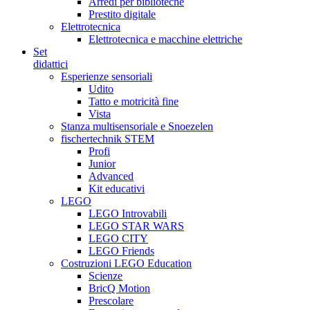
Arredi per biblioteche
Prestito digitale
Elettrotecnica
Elettrotecnica e macchine elettriche
Set
didattici
Esperienze sensoriali
Udito
Tatto e motricità fine
Vista
Stanza multisensoriale e Snoezelen
fischertechnik STEM
Profi
Junior
Advanced
Kit educativi
LEGO
LEGO Introvabili
LEGO STAR WARS
LEGO CITY
LEGO Friends
Costruzioni LEGO Education
Scienze
BricQ Motion
Prescolare