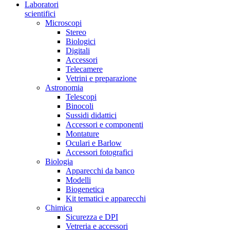
Laboratori
scientifici
Microscopi
Stereo
Biologici
Digitali
Accessori
Telecamere
Vetrini e preparazione
Astronomia
Telescopi
Binocoli
Sussidi didattici
Accessori e componenti
Montature
Oculari e Barlow
Accessori fotografici
Biologia
Apparecchi da banco
Modelli
Biogenetica
Kit tematici e apparecchi
Chimica
Sicurezza e DPI
Vetreria e accessori