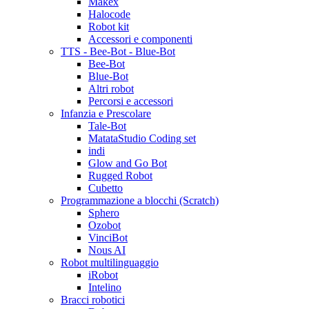
Makex
Halocode
Robot kit
Accessori e componenti
TTS - Bee-Bot - Blue-Bot
Bee-Bot
Blue-Bot
Altri robot
Percorsi e accessori
Infanzia e Prescolare
Tale-Bot
MatataStudio Coding set
indi
Glow and Go Bot
Rugged Robot
Cubetto
Programmazione a blocchi (Scratch)
Sphero
Ozobot
VinciBot
Nous AI
Robot multilinguaggio
iRobot
Intelino
Bracci robotici