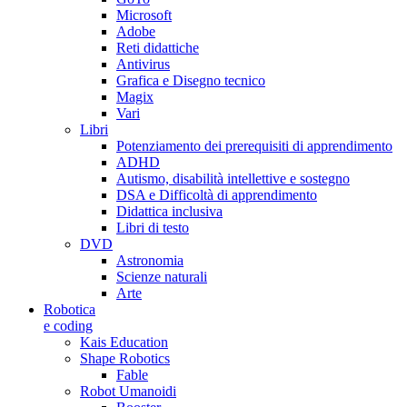
Microsoft
Adobe
Reti didattiche
Antivirus
Grafica e Disegno tecnico
Magix
Vari
Libri
Potenziamento dei prerequisiti di apprendimento
ADHD
Autismo, disabilità intellettive e sostegno
DSA e Difficoltà di apprendimento
Didattica inclusiva
Libri di testo
DVD
Astronomia
Scienze naturali
Arte
Robotica
e coding
Kais Education
Shape Robotics
Fable
Robot Umanoidi