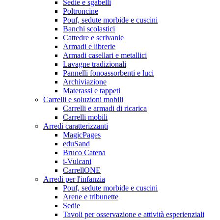
Sedie e sgabelli
Poltroncine
Pouf, sedute morbide e cuscini
Banchi scolastici
Cattedre e scrivanie
Armadi e librerie
Armadi casellari e metallici
Lavagne tradizionali
Pannelli fonoassorbenti e luci
Archiviazione
Materassi e tappeti
Carrelli e soluzioni mobili
Carrelli e armadi di ricarica
Carrelli mobili
Arredi caratterizzanti
MagicPages
eduSand
Bruco Catena
i-Vulcani
CarrellONE
Arredi per l'infanzia
Pouf, sedute morbide e cuscini
Arene e tribunette
Sedie
Tavoli per osservazione e attività esperienziali