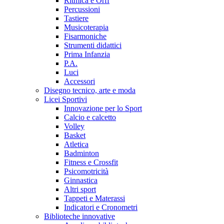
Ritmica e Orff
Percussioni
Tastiere
Musicoterapia
Fisarmoniche
Strumenti didattici
Prima Infanzia
P.A.
Luci
Accessori
Disegno tecnico, arte e moda
Licei Sportivi
Innovazione per lo Sport
Calcio e calcetto
Volley
Basket
Atletica
Badminton
Fitness e Crossfit
Psicomotricità
Ginnastica
Altri sport
Tappeti e Materassi
Indicatori e Cronometri
Biblioteche innovative