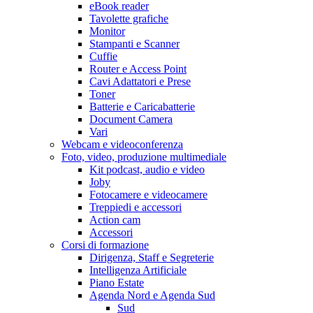
eBook reader
Tavolette grafiche
Monitor
Stampanti e Scanner
Cuffie
Router e Access Point
Cavi Adattatori e Prese
Toner
Batterie e Caricabatterie
Document Camera
Vari
Webcam e videoconferenza
Foto, video, produzione multimediale
Kit podcast, audio e video
Joby
Fotocamere e videocamere
Treppiedi e accessori
Action cam
Accessori
Corsi di formazione
Dirigenza, Staff e Segreterie
Intelligenza Artificiale
Piano Estate
Agenda Nord e Agenda Sud
Sud