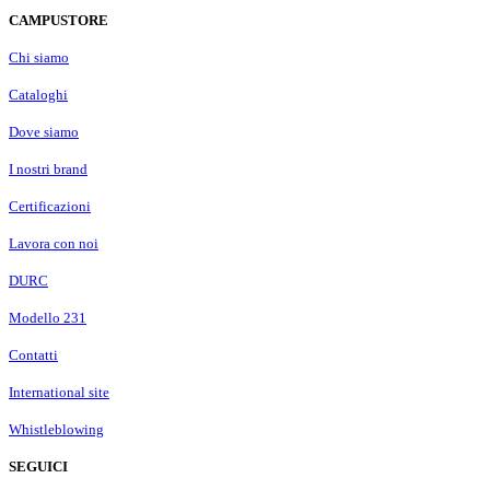
CAMPUSTORE
Chi siamo
Cataloghi
Dove siamo
I nostri brand
Certificazioni
Lavora con noi
DURC
Modello 231
Contatti
International site
Whistleblowing
SEGUICI