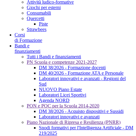
Attività ludico-formative
Giochi per esterni
Consumabili
Quercetti
Piste
Strawbees
Corsi
di Formazione
Bandi e
finanziamenti
Tutti i Bandi e finanziamenti
PN Scuola e competenze 2021-2027
DM 38/2026 - Formazione docenti
DM 40/2026 - Formazione ATA e Personale
Laboratori innovativi e avanzati - Regioni del
Sud
NUOVO Piano Estate
Laboratori Licei Sportivi
Agenda NORD
PON e POC per la Scuola 2014-2020
DM 38/2026 - Acquisto dispositivi e Sussidi
Laboratori innovativi e avanzati
Piano Nazionale di Ripresa e Resilienza (PNRR)
Snodi formativi per l'Intelligenza Artificiale - DM
219/2025