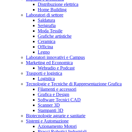
Distribuzione elettrica
Home Building
Laboratori di settore
Saldatura
Serigrafia
Moda Tessile
Grafiche artistiche
Ceramica
Officina
Legno
Laboratori innovativi e Campus
Marketing ed Economica
Webradio e Podcast
Trasporti e logistica
Logistica
Tecnologie e Tecniche di Rappresentazione Grafica
Filamenti e accessori
Grafica e Design
Software Tecnici CAD
Scanner 3D
Stampanti 3D
Biotecnologie agrarie e sanitarie
Sistemi e Automazione
Azionamento Motori
Bracci Robotici Industriali