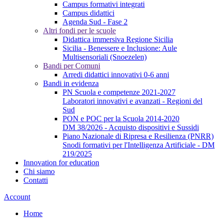
Campus formativi integrati
Campus didattici
Agenda Sud - Fase 2
Altri fondi per le scuole
Didattica immersiva Regione Sicilia
Sicilia - Benessere e Inclusione: Aule
Multisensoriali (Snoezelen)
Bandi per Comuni
Arredi didattici innovativi 0-6 anni
Bandi in evidenza
PN Scuola e competenze 2021-2027
Laboratori innovativi e avanzati - Regioni del
Sud
PON e POC per la Scuola 2014-2020
DM 38/2026 - Acquisto dispositivi e Sussidi
Piano Nazionale di Ripresa e Resilienza (PNRR)
Snodi formativi per l'Intelligenza Artificiale - DM
219/2025
Innovation for education
Chi siamo
Contatti
Account
Home