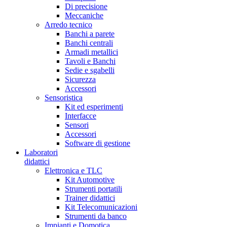
Di precisione
Meccaniche
Arredo tecnico
Banchi a parete
Banchi centrali
Armadi metallici
Tavoli e Banchi
Sedie e sgabelli
Sicurezza
Accessori
Sensoristica
Kit ed esperimenti
Interfacce
Sensori
Accessori
Software di gestione
Laboratori
didattici
Elettronica e TLC
Kit Automotive
Strumenti portatili
Trainer didattici
Kit Telecomunicazioni
Strumenti da banco
Impianti e Domotica