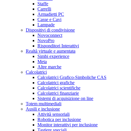
Staffe
Carrelli
Armadietti PC
Casse e Cavi
Lampade
Dispositivi di condivisione
Novoconnect
NovoPro
Risponditori Interattivi
Realtà virtuale e aumentata
Simbi experience
Meta
Altre marche
Calcolatrici
Calcolatrici Grafico-Simboliche CAS
Calcolatrici grafiche
Calcolatrici scientifiche
Calcolatrici finanziarie
Sistemi di acquisizione on line
Totem multimediali
Ausili e inclusione
Attività sensoriali
Robotica per inclusione
Monitor interattivi per inclusione
Tastiere speciali