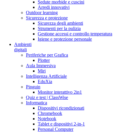
Sedute morbide e cuscini
Arredi innovativi
Outdoor learning
Sicurezza e protezione
Sicurezza degli ambienti
Strumenti per la pulizia
Gestione accessi e controllo temperatura
Igiene e protezione personale
Ambienti
digitali
Periferiche per Grafica
Plotter
Aula Immersiva
Miri
Intelligenza Artificiale
EduXia
Pinguin
Monitor interattivo 2in1
Quiz e test | ClassWise
Informatica
Dispositivi ricondizionati
Chromebook
Notebook
Tablet e dispositivi 2-in-1
Personal Computer