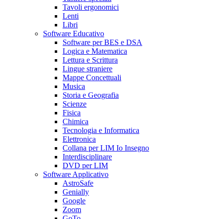
Tavoli ergonomici
Lenti
Libri
Software Educativo
Software per BES e DSA
Logica e Matematica
Lettura e Scrittura
Lingue straniere
Mappe Concettuali
Musica
Storia e Geografia
Scienze
Fisica
Chimica
Tecnologia e Informatica
Elettronica
Collana per LIM Io Insegno
Interdisciplinare
DVD per LIM
Software Applicativo
AstroSafe
Genially
Google
Zoom
GoTo