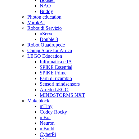
Booster
NAO
Buddy
Photon education
MirokAI
Robot di Servizio
uServe
Double 3
Robot Quadrupede
CampuStore for Africa
LEGO Education
Informatica e IA
SPIKE Essential
SPIKE Prime
Parti di ricambio
Sensori mindsensors
Arredo LEGO
MINDSTORMS NXT
Makeblock
mTiny
Codey Rocky
mBot
Neuron
mBuild
CyberPi