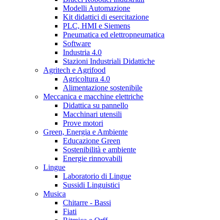
Modelli Automazione
Kit didattici di esercitazione
PLC, HMI e Siemens
Pneumatica ed elettropneumatica
Software
Industria 4.0
Stazioni Industriali Didattiche
Agritech e Agrifood
Agricoltura 4.0
Alimentazione sostenibile
Meccanica e macchine elettriche
Didattica su pannello
Macchinari utensili
Prove motori
Green, Energia e Ambiente
Educazione Green
Sostenibilità e ambiente
Energie rinnovabili
Lingue
Laboratorio di Lingue
Sussidi Linguistici
Musica
Chitarre - Bassi
Fiati