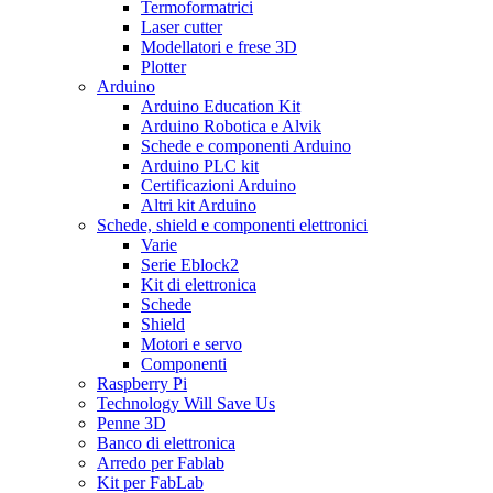
Termoformatrici
Laser cutter
Modellatori e frese 3D
Plotter
Arduino
Arduino Education Kit
Arduino Robotica e Alvik
Schede e componenti Arduino
Arduino PLC kit
Certificazioni Arduino
Altri kit Arduino
Schede, shield e componenti elettronici
Varie
Serie Eblock2
Kit di elettronica
Schede
Shield
Motori e servo
Componenti
Raspberry Pi
Technology Will Save Us
Penne 3D
Banco di elettronica
Arredo per Fablab
Kit per FabLab