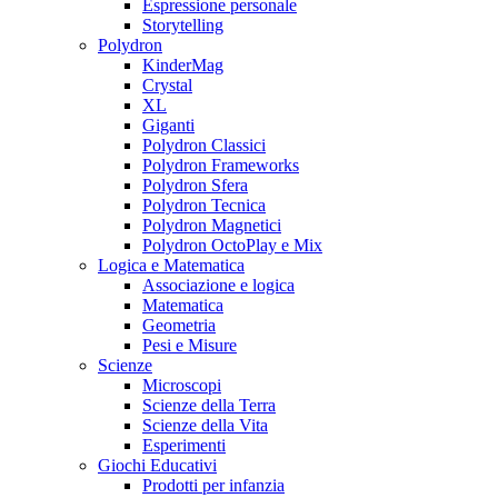
Espressione personale
Storytelling
Polydron
KinderMag
Crystal
XL
Giganti
Polydron Classici
Polydron Frameworks
Polydron Sfera
Polydron Tecnica
Polydron Magnetici
Polydron OctoPlay e Mix
Logica e Matematica
Associazione e logica
Matematica
Geometria
Pesi e Misure
Scienze
Microscopi
Scienze della Terra
Scienze della Vita
Esperimenti
Giochi Educativi
Prodotti per infanzia