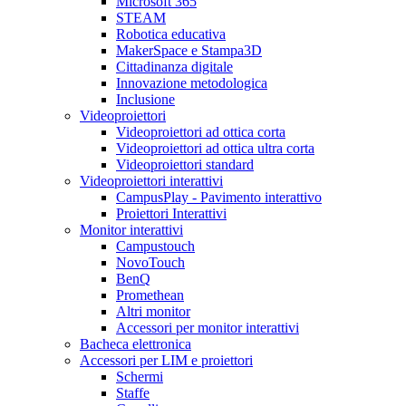
Microsoft 365
STEAM
Robotica educativa
MakerSpace e Stampa3D
Cittadinanza digitale
Innovazione metodologica
Inclusione
Videoproiettori
Videoproiettori ad ottica corta
Videoproiettori ad ottica ultra corta
Videoproiettori standard
Videoproiettori interattivi
CampusPlay - Pavimento interattivo
Proiettori Interattivi
Monitor interattivi
Campustouch
NovoTouch
BenQ
Promethean
Altri monitor
Accessori per monitor interattivi
Bacheca elettronica
Accessori per LIM e proiettori
Schermi
Staffe