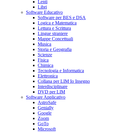
Lenti
Libri
Software Educativo
Software per BES e DSA
Logica e Matematica
Lettura e Scrittura
Lingue straniere
Mappe Concettuali
Musica
Storia e Geografia
Scienze
Fisica
Chimica
Tecnologia e Informatica
Elettronica
Collana per LIM Io Insegno
Interdisciplinare
DVD per LIM
Software Applicativo
AstroSafe
Genially
Google
Zoom
GoTo
Microsoft