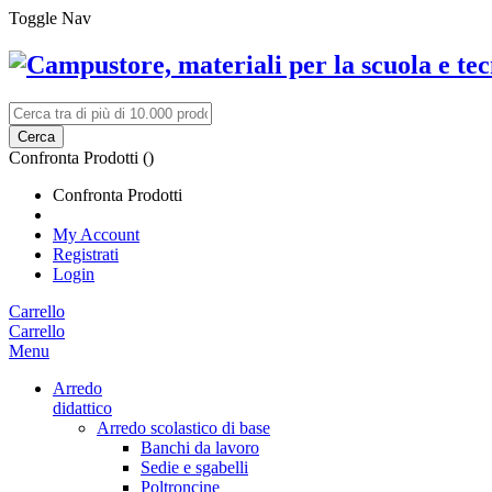
Toggle Nav
Cerca
Confronta Prodotti (
)
Confronta Prodotti
My Account
Registrati
Login
Carrello
Carrello
Menu
Arredo
didattico
Arredo scolastico di base
Banchi da lavoro
Sedie e sgabelli
Poltroncine