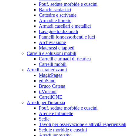
Pouf, sedute morbide e cuscini
Banchi scolastici
Cattedre e scrivanie
Armadi e librerie
Armadi casellari e metallici
Lavagne tradizionali
Pannelli fonoassorbenti e luci
Archiviazione
Materassi e tappeti
Carrelli e soluzioni mobili
Carrelli e armadi di ricarica
Carrelli mobili
Arredi caratterizzanti
MagicPages
eduSand
Bruco Catena
i-Vulcani
CarrellONE
Arredi per l'infanzia
Pouf, sedute morbide e cuscini
Arene e tribunette
Sedie
Tavoli per osservazione e attività esperienziali
Sedute morbide e cuscini
Arredi innovativi