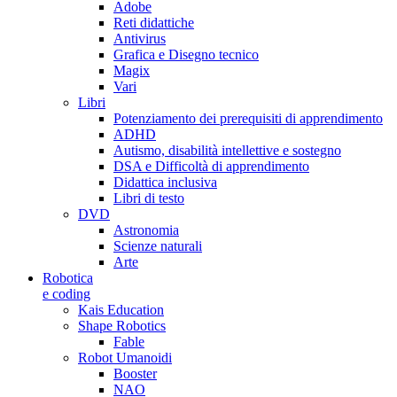
Adobe
Reti didattiche
Antivirus
Grafica e Disegno tecnico
Magix
Vari
Libri
Potenziamento dei prerequisiti di apprendimento
ADHD
Autismo, disabilità intellettive e sostegno
DSA e Difficoltà di apprendimento
Didattica inclusiva
Libri di testo
DVD
Astronomia
Scienze naturali
Arte
Robotica
e coding
Kais Education
Shape Robotics
Fable
Robot Umanoidi
Booster
NAO