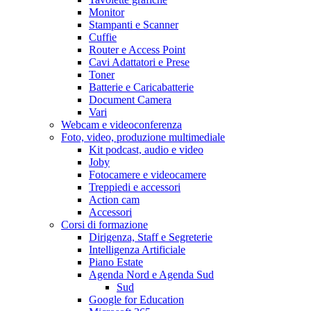
Monitor
Stampanti e Scanner
Cuffie
Router e Access Point
Cavi Adattatori e Prese
Toner
Batterie e Caricabatterie
Document Camera
Vari
Webcam e videoconferenza
Foto, video, produzione multimediale
Kit podcast, audio e video
Joby
Fotocamere e videocamere
Treppiedi e accessori
Action cam
Accessori
Corsi di formazione
Dirigenza, Staff e Segreterie
Intelligenza Artificiale
Piano Estate
Agenda Nord e Agenda Sud
Sud
Google for Education