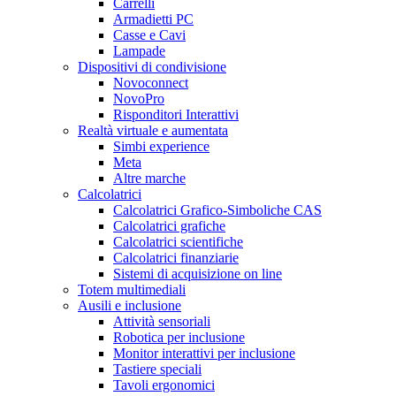
Carrelli
Armadietti PC
Casse e Cavi
Lampade
Dispositivi di condivisione
Novoconnect
NovoPro
Risponditori Interattivi
Realtà virtuale e aumentata
Simbi experience
Meta
Altre marche
Calcolatrici
Calcolatrici Grafico-Simboliche CAS
Calcolatrici grafiche
Calcolatrici scientifiche
Calcolatrici finanziarie
Sistemi di acquisizione on line
Totem multimediali
Ausili e inclusione
Attività sensoriali
Robotica per inclusione
Monitor interattivi per inclusione
Tastiere speciali
Tavoli ergonomici