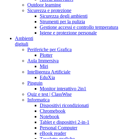
Outdoor learning
Sicurezza e protezione
Sicurezza degli ambienti
Strumenti per la pulizia
Gestione accessi e controllo temperatura
Igiene e protezione personale
Ambienti
digitali
Periferiche per Grafica
Plotter
Aula Immersiva
Miri
Intelligenza Artificiale
EduXia
Pinguin
Monitor interattivo 2in1
Quiz e test | ClassWise
Informatica
Dispositivi ricondizionati
Chromebook
Notebook
Tablet e dispositivi 2-in-1
Personal Computer
eBook reader
Tavolette grafiche