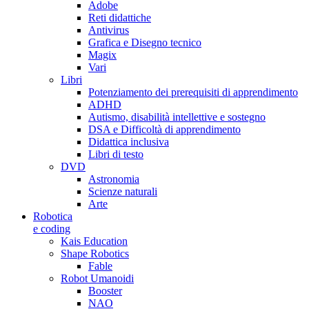
Adobe
Reti didattiche
Antivirus
Grafica e Disegno tecnico
Magix
Vari
Libri
Potenziamento dei prerequisiti di apprendimento
ADHD
Autismo, disabilità intellettive e sostegno
DSA e Difficoltà di apprendimento
Didattica inclusiva
Libri di testo
DVD
Astronomia
Scienze naturali
Arte
Robotica
e coding
Kais Education
Shape Robotics
Fable
Robot Umanoidi
Booster
NAO