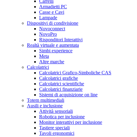
Carrelli
Armadietti PC
Casse e Cavi
Lampade
Dispositivi di condivisione
Novoconnect
NovoPro
Risponditori Interattivi
Realtà virtuale e aumentata
Simbi experience
Meta
Altre marche
Calcolatrici
Calcolatrici Grafico-Simboliche CAS
Calcolatrici grafiche
Calcolatrici scientifiche
Calcolatrici finanziarie
Sistemi di acquisizione on line
Totem multimediali
Ausili e inclusione
Attività sensoriali
Robotica per inclusione
Monitor interattivi per inclusione
Tastiere speciali
Tavoli ergonomici