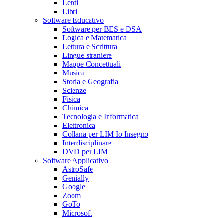
Lenti
Libri
Software Educativo
Software per BES e DSA
Logica e Matematica
Lettura e Scrittura
Lingue straniere
Mappe Concettuali
Musica
Storia e Geografia
Scienze
Fisica
Chimica
Tecnologia e Informatica
Elettronica
Collana per LIM Io Insegno
Interdisciplinare
DVD per LIM
Software Applicativo
AstroSafe
Genially
Google
Zoom
GoTo
Microsoft