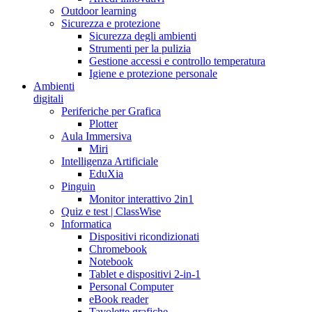
Outdoor learning
Sicurezza e protezione
Sicurezza degli ambienti
Strumenti per la pulizia
Gestione accessi e controllo temperatura
Igiene e protezione personale
Ambienti
digitali
Periferiche per Grafica
Plotter
Aula Immersiva
Miri
Intelligenza Artificiale
EduXia
Pinguin
Monitor interattivo 2in1
Quiz e test | ClassWise
Informatica
Dispositivi ricondizionati
Chromebook
Notebook
Tablet e dispositivi 2-in-1
Personal Computer
eBook reader
Tavolette grafiche