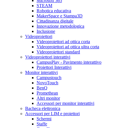
Microsoft 365
STEAM
Robotica educativa
MakerSpace e Stampa3D
Cittadinanza digitale
Innovazione metodologica
Inclusione
Videoproiettori
Videoproiettori ad ottica corta
Videoproiettori ad ottica ultra corta
Videoproiettori standard
Videoproiettori interattivi
CampusPlay - Pavimento interattivo
Proiettori Interattivi
Monitor interattivi
Campustouch
NovoTouch
BenQ
Promethean
Altri monitor
Accessori per monitor interattivi
Bacheca elettronica
Accessori per LIM e proiettori
Schermi
Staffe