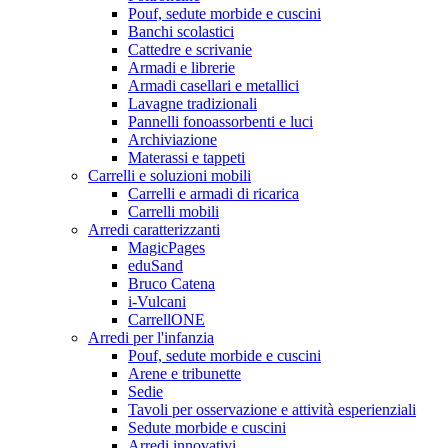
Pouf, sedute morbide e cuscini
Banchi scolastici
Cattedre e scrivanie
Armadi e librerie
Armadi casellari e metallici
Lavagne tradizionali
Pannelli fonoassorbenti e luci
Archiviazione
Materassi e tappeti
Carrelli e soluzioni mobili
Carrelli e armadi di ricarica
Carrelli mobili
Arredi caratterizzanti
MagicPages
eduSand
Bruco Catena
i-Vulcani
CarrellONE
Arredi per l'infanzia
Pouf, sedute morbide e cuscini
Arene e tribunette
Sedie
Tavoli per osservazione e attività esperienziali
Sedute morbide e cuscini
Arredi innovativi