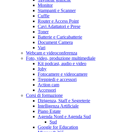
Monitor
Stampanti e Scanner
Cuffie
Router e Access Point
Cavi Adattatori e Prese
Toner
Batterie e Caricabatterie
Document Camera
Vari
Webcam e videoconferenza
Foto, video, produzione multimediale
Kit podcast, audio e video
Joby
Fotocamere e videocamere
Treppiedi e accessori
Action cam
Accessori
Corsi di formazione
Dirigenza, Staff e Segreterie
Intelligenza Artificiale
Piano Estate
Agenda Nord e Agenda Sud
Sud
Google for Education