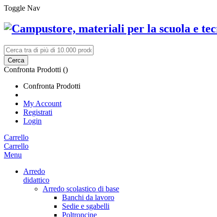
Toggle Nav
Cerca
Confronta Prodotti (
)
Confronta Prodotti
My Account
Registrati
Login
Carrello
Carrello
Menu
Arredo
didattico
Arredo scolastico di base
Banchi da lavoro
Sedie e sgabelli
Poltroncine