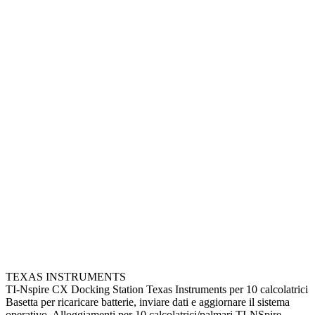
TEXAS INSTRUMENTS
TI-Nspire CX Docking Station Texas Instruments per 10 calcolatrici
Basetta per ricaricare batterie, inviare dati e aggiornare il sistema
operativo. Alloggiamenti per 10 calcolatrici/palmari TI-NSpire