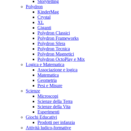
Storytelling
Polydron
KinderMag
Crystal
XL
Giganti
Polydron Classici
Polydron Frameworks
Polydron Sfera
Polydron Tecnica
Polydron Magnetici
Polydron OctoPlay e Mix
Logica e Matematica
Associazione e logica
Matematica
Geometria
Pesi e Misure
Scienze
Microscopi
Scienze della Terra
Scienze della Vita
Esperimenti
Giochi Educativi
Prodotti per infanzia
Attività ludico-formative