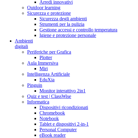
Arredi innovativi
Outdoor learning
Sicurezza e protezione
Sicurezza degli ambienti
Strumenti per la pulizia
Gestione accessi e controllo temperatura
Igiene e protezione personale
Ambienti
digitali
Periferiche per Grafica
Plotter
Aula Immersiva
Miri
Intelligenza Artificiale
EduXia
Pinguin
Monitor interattivo 2in1
Quiz e test | ClassWise
Informatica
Dispositivi ricondizionati
Chromebook
Notebook
Tablet e dispositivi 2-in-1
Personal Computer
eBook reader