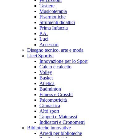
Percussioni
Tastiere
Musicoterapia
Fisarmoniche
Strumenti didattici
Prima Infanzia
P.A.
Luci
Accessori
Disegno tecnico, arte e moda
Licei Sportivi
Innovazione per lo Sport
Calcio e calcetto
Volley
Basket
Atletica
Badminton
Fitness e Crossfit
Psicomotricità
Ginnastica
Altri sport
Tappeti e Materassi
Indicatori e Cronometri
Biblioteche innovative
Arredi per biblioteche