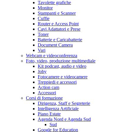
Tavolette grafiche
Monitor
Stampanti e Scanner
Cuffie
Router e Access Point
Cavi Adattatori e Prese
Toner
Batterie e Caricabatterie
Document Camera
Vari
Webcam e videoconferenza
Foto, video, produzione multimediale
Kit podcast, audio e video
Joby
Fotocamere e videocamere
Treppiedi e accessori
Action cam
Accessori
Corsi di formazione
Dirigenza, Staff e Segreterie
Intelligenza Artificiale
Piano Estate
Agenda Nord e Agenda Sud
Sud
Google for Education