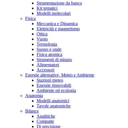
Strumentazione da banco
Kit tematici
Modelli molecolari
Fisica
Meccanica e Dinamica
Elettricità e magnetismo
Ottica
Vuoto
Termologia
Suono e onde
Fisica atomica
Strumenti di misura
Alimentatori
Accessori
Energie alternative, Meteo e Ambiente
Stazioni meteo
Energie rinnovabili
Ambiente ed ecologia
Anatomia
Modelli anatomici
Tavole anatomiche
Bilance
Analitiche
Compatte
Di precisione