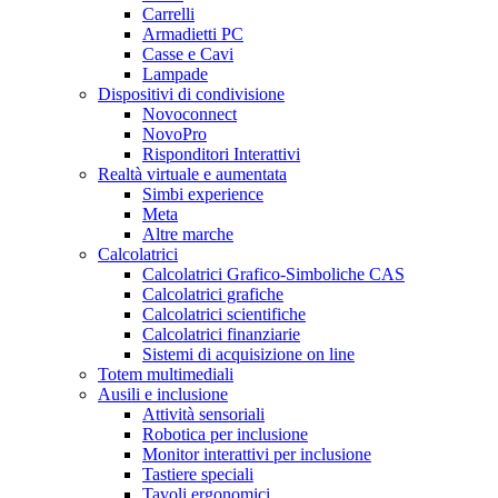
Carrelli
Armadietti PC
Casse e Cavi
Lampade
Dispositivi di condivisione
Novoconnect
NovoPro
Risponditori Interattivi
Realtà virtuale e aumentata
Simbi experience
Meta
Altre marche
Calcolatrici
Calcolatrici Grafico-Simboliche CAS
Calcolatrici grafiche
Calcolatrici scientifiche
Calcolatrici finanziarie
Sistemi di acquisizione on line
Totem multimediali
Ausili e inclusione
Attività sensoriali
Robotica per inclusione
Monitor interattivi per inclusione
Tastiere speciali
Tavoli ergonomici