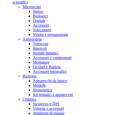
scientifici
Microscopi
Stereo
Biologici
Digitali
Accessori
Telecamere
Vetrini e preparazione
Astronomia
Telescopi
Binocoli
Sussidi didattici
Accessori e componenti
Montature
Oculari e Barlow
Accessori fotografici
Biologia
Apparecchi da banco
Modelli
Biogenetica
Kit tematici e apparecchi
Chimica
Sicurezza e DPI
Vetreria e accessori
Strumenti di misura