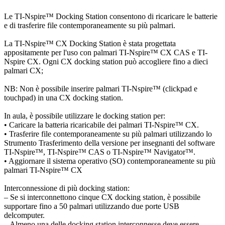
Le TI-Nspire™ Docking Station consentono di ricaricare le batterie
e di trasferire file contemporaneamente su più palmari.
La TI-Nspire™ CX Docking Station è stata progettata
appositamente per l'uso con palmari TI-Nspire™ CX CAS e TI-
Nspire CX. Ogni CX docking station può accogliere fino a dieci
palmari CX;
NB: Non è possibile inserire palmari TI-Nspire™ (clickpad e
touchpad) in una CX docking station.
In aula, è possibile utilizzare le docking station per:
• Caricare la batteria ricaricabile dei palmari TI-Nspire™ CX.
• Trasferire file contemporaneamente su più palmari utilizzando lo
Strumento Trasferimento della versione per insegnanti del software
TI-Nspire™, TI-Nspire™ CAS o TI-Nspire™ Navigator™.
• Aggiornare il sistema operativo (SO) contemporaneamente su più
palmari TI-Nspire™ CX
Interconnessione di più docking station:
– Se si interconnettono cinque CX docking station, è possibile
supportare fino a 50 palmari utilizzando due porte USB
delcomputer.
– Almeno una delle docking station interconnesse deve essere