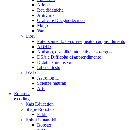
Adobe
Reti didattiche
Antivirus
Grafica e Disegno tecnico
Magix
Vari
Libri
Potenziamento dei prerequisiti di apprendimento
ADHD
Autismo, disabilità intellettive e sostegno
DSA e Difficoltà di apprendimento
Didattica inclusiva
Libri di testo
DVD
Astronomia
Scienze naturali
Arte
Robotica
e coding
Kais Education
Shape Robotics
Fable
Robot Umanoidi
Booster