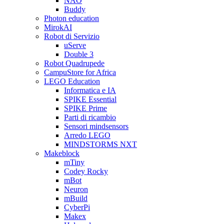
NAO
Buddy
Photon education
MirokAI
Robot di Servizio
uServe
Double 3
Robot Quadrupede
CampuStore for Africa
LEGO Education
Informatica e IA
SPIKE Essential
SPIKE Prime
Parti di ricambio
Sensori mindsensors
Arredo LEGO
MINDSTORMS NXT
Makeblock
mTiny
Codey Rocky
mBot
Neuron
mBuild
CyberPi
Makex