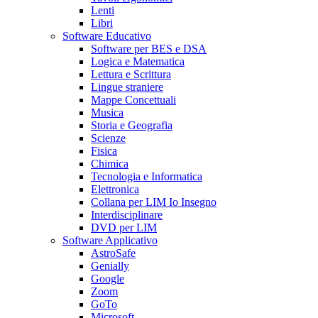
Lenti
Libri
Software Educativo
Software per BES e DSA
Logica e Matematica
Lettura e Scrittura
Lingue straniere
Mappe Concettuali
Musica
Storia e Geografia
Scienze
Fisica
Chimica
Tecnologia e Informatica
Elettronica
Collana per LIM Io Insegno
Interdisciplinare
DVD per LIM
Software Applicativo
AstroSafe
Genially
Google
Zoom
GoTo
Microsoft