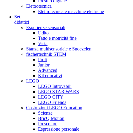
Prestito digitale
Elettrotecnica
Elettrotecnica e macchine elettriche
Set
didattici
Esperienze sensoriali
Udito
Tatto e motricità fine
Vista
Stanza multisensoriale e Snoezelen
fischertechnik STEM
Profi
Junior
Advanced
Kit educativi
LEGO
LEGO Introvabili
LEGO STAR WARS
LEGO CITY
LEGO Friends
Costruzioni LEGO Education
Scienze
BricQ Motion
Prescolare
Espressione personale