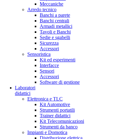
Meccaniche
Arredo tecnico
Banchi a parete
Banchi centrali
Armadi metallici
Tavoli e Banchi
Sedie e sgabelli
Sicurezza
Accessori
Sensoristica
Kit ed esperimenti
Interfacce
Sensori
Accessori
Software di gestione
Laboratori
didattici
Elettronica e TLC
Kit Automotive
Strumenti portatili
Trainer didattici
Kit Telecomunicazioni
Strumenti da banco
Impianti e Domotica
Distribuzione elettrica