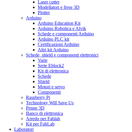
Laser cutter
Modellatori e frese 3D
Plotter
Arduino
Arduino Education Kit
Arduino Robotica e Alvik
Schede e componenti Arduino
Arduino PLC kit
Certificazioni Arduino
Altri kit Arduino
Schede, shield e componenti elettronici
Varie
Serie Eblock2
Kit di elettronica
Schede
Shield
Motori e servo
Componenti
Raspberry Pi
Technology Will Save Us
Penne 3D
Banco di elettronica
Arredo per Fablab
Kit per FabLab
Laboratori