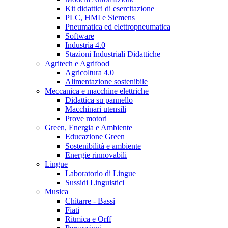
Kit didattici di esercitazione
PLC, HMI e Siemens
Pneumatica ed elettropneumatica
Software
Industria 4.0
Stazioni Industriali Didattiche
Agritech e Agrifood
Agricoltura 4.0
Alimentazione sostenibile
Meccanica e macchine elettriche
Didattica su pannello
Macchinari utensili
Prove motori
Green, Energia e Ambiente
Educazione Green
Sostenibilità e ambiente
Energie rinnovabili
Lingue
Laboratorio di Lingue
Sussidi Linguistici
Musica
Chitarre - Bassi
Fiati
Ritmica e Orff