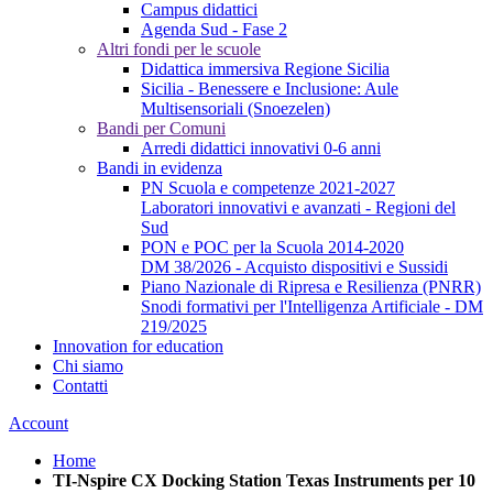
Campus didattici
Agenda Sud - Fase 2
Altri fondi per le scuole
Didattica immersiva Regione Sicilia
Sicilia - Benessere e Inclusione: Aule
Multisensoriali (Snoezelen)
Bandi per Comuni
Arredi didattici innovativi 0-6 anni
Bandi in evidenza
PN Scuola e competenze 2021-2027
Laboratori innovativi e avanzati - Regioni del
Sud
PON e POC per la Scuola 2014-2020
DM 38/2026 - Acquisto dispositivi e Sussidi
Piano Nazionale di Ripresa e Resilienza (PNRR)
Snodi formativi per l'Intelligenza Artificiale - DM
219/2025
Innovation for education
Chi siamo
Contatti
Account
Home
TI-Nspire CX Docking Station Texas Instruments per 10