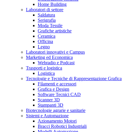
Home Building
Laboratori di settore
Saldatura
Serigrafia
Moda Tessile
Grafiche artistiche
Ceramica
Officina
Legno
Laboratori innovativi e Campus
Marketing ed Economica
Webradio e Podcast
Trasporti e logistica
Logistica
Tecnologie e Tecniche di Rappresentazione Grafica
Filamenti e accessori
Grafica e Design
Software Tecnici CAD
Scanner 3D
Stampanti 3D
Biotecnologie agrarie e sanitarie
Sistemi e Automazione
Azionamento Motori
Bracci Robotici Industriali
Modelli Automazione