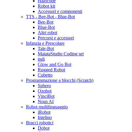
Halocode
Robot kit
Accessori e componenti
TTS - Bee-Bot - Blue-Bot
Bee-Bot
Blue-Bot
Altri robot
Percorsi e accessori
Infanzia e Prescolare
Tale-Bot
MatataStudio Coding set
indi
Glow and Go Bot
Rugged Robot
Cubetto
Programmazione a blocchi (Scratch)
Sphero
Ozobot
VinciBot
Nous AI
Robot multilinguaggio
iRobot
Intelino
Bracci robotici
Dobot