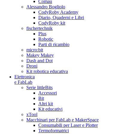
Comau
Alessandro Bogliolo
CodyRoby Academy
Diario, Quaderni e Libri
CodyRoby kit
fischertechnik
Plus
Robotic
Parti di ricambio
micro:bit
Makey Makey
Dash and Dot
Droni
Kit robotica educativa
Elettronica
e FabLab
Serie littleBits
Accessori
Bit
Altri kit
Kit educativi
xTool
Macchinari per FabLab e MakerSpace
Consumabili per Laser e Plotter
Termoformatrici