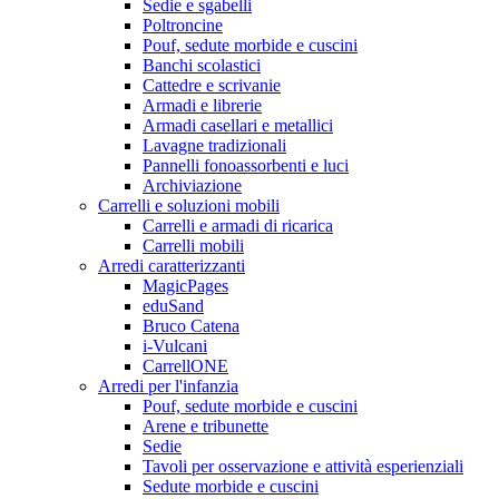
Sedie e sgabelli
Poltroncine
Pouf, sedute morbide e cuscini
Banchi scolastici
Cattedre e scrivanie
Armadi e librerie
Armadi casellari e metallici
Lavagne tradizionali
Pannelli fonoassorbenti e luci
Archiviazione
Carrelli e soluzioni mobili
Carrelli e armadi di ricarica
Carrelli mobili
Arredi caratterizzanti
MagicPages
eduSand
Bruco Catena
i-Vulcani
CarrellONE
Arredi per l'infanzia
Pouf, sedute morbide e cuscini
Arene e tribunette
Sedie
Tavoli per osservazione e attività esperienziali
Sedute morbide e cuscini