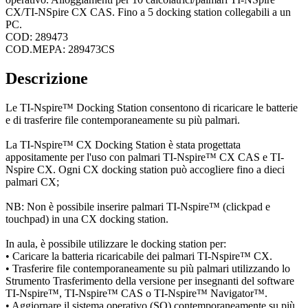
CX/TI-NSpire CX CAS. Fino a 5 docking station collegabili a un
PC.
COD: 289473
COD.MEPA: 289473CS
Descrizione
Le TI-Nspire™ Docking Station consentono di ricaricare le batterie
e di trasferire file contemporaneamente su più palmari.
La TI-Nspire™ CX Docking Station è stata progettata
appositamente per l'uso con palmari TI-Nspire™ CX CAS e TI-
Nspire CX. Ogni CX docking station può accogliere fino a dieci
palmari CX;
NB: Non è possibile inserire palmari TI-Nspire™ (clickpad e
touchpad) in una CX docking station.
In aula, è possibile utilizzare le docking station per:
• Caricare la batteria ricaricabile dei palmari TI-Nspire™ CX.
• Trasferire file contemporaneamente su più palmari utilizzando lo
Strumento Trasferimento della versione per insegnanti del software
TI-Nspire™, TI-Nspire™ CAS o TI-Nspire™ Navigator™.
• Aggiornare il sistema operativo (SO) contemporaneamente su più