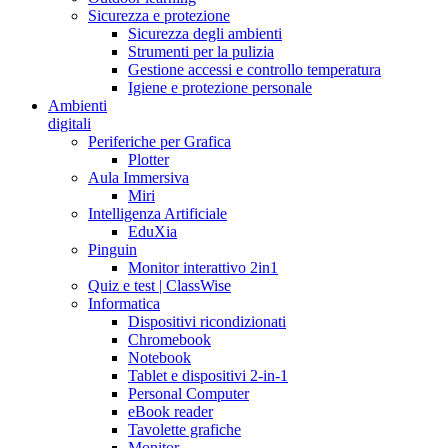
Sicurezza e protezione
Sicurezza degli ambienti
Strumenti per la pulizia
Gestione accessi e controllo temperatura
Igiene e protezione personale
Ambienti
digitali
Periferiche per Grafica
Plotter
Aula Immersiva
Miri
Intelligenza Artificiale
EduXia
Pinguin
Monitor interattivo 2in1
Quiz e test | ClassWise
Informatica
Dispositivi ricondizionati
Chromebook
Notebook
Tablet e dispositivi 2-in-1
Personal Computer
eBook reader
Tavolette grafiche
Monitor