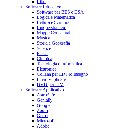
Libri
Software Educativo
Software per BES e DSA
Logica e Matematica
Lettura e Scrittura
Lingue straniere
Mappe Concettuali
Musica
Storia e Geografia
Scienze
Fisica
Chimica
Tecnologia e Informatica
Elettronica
Collana per LIM Io Insegno
Interdisciplinare
DVD per LIM
Software Applicativo
AstroSafe
Genially
Google
Zoom
GoTo
Microsoft
Adobe