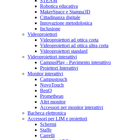
STEAM
Robotica educativa
MakerSpace e Stampa3D
Cittadinanza digitale
Innovazione metodologica
Inclusione
Videoproiettori
Videoproiettori ad ottica corta
Videoproiettori ad ottica ultra corta
Videoproiettori standard
Videoproiettori interattivi
CampusPlay - Pavimento interattivo
Proiettori Interattivi
Monitor interattivi
Campustouch
NovoTouch
BenQ
Promethean
Altri monitor
Accessori per monitor interattivi
Bacheca elettronica
Accessori per LIM e proiettori
Schermi
Staffe
Carrelli