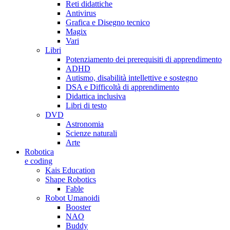
Reti didattiche
Antivirus
Grafica e Disegno tecnico
Magix
Vari
Libri
Potenziamento dei prerequisiti di apprendimento
ADHD
Autismo, disabilità intellettive e sostegno
DSA e Difficoltà di apprendimento
Didattica inclusiva
Libri di testo
DVD
Astronomia
Scienze naturali
Arte
Robotica
e coding
Kais Education
Shape Robotics
Fable
Robot Umanoidi
Booster
NAO
Buddy