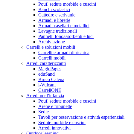
Pouf, sedute morbide e cuscini
Banchi scolastici
Cattedre e scrivanie
Armadi e librerie
Armadi casellari e metallici
Lavagne tradizionali
Pannelli fonoassorbenti e luci
Archiviazione
Carrelli e soluzioni mobili
Carrelli e armadi di ricarica
Carrelli mobili
Arredi caratterizzanti
MagicPages
eduSand
Bruco Catena
i-Vulcani
CarrellONE
Arredi per l'infanzia
Pouf, sedute morbide e cuscini
Arene e tribunette
Sedie
Tavoli per osservazione e attività esperienziali
Sedute morbide e cuscini
Arredi innovativi
Outdoor learning