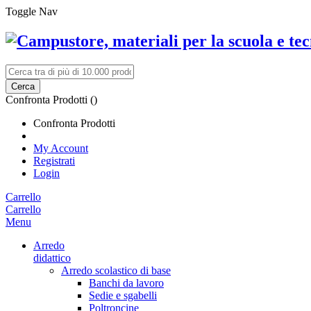
Toggle Nav
Cerca
Confronta Prodotti (
)
Confronta Prodotti
My Account
Registrati
Login
Carrello
Carrello
Menu
Arredo
didattico
Arredo scolastico di base
Banchi da lavoro
Sedie e sgabelli
Poltroncine