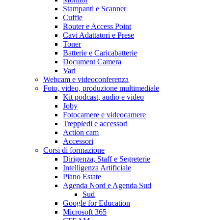
Stampanti e Scanner
Cuffie
Router e Access Point
Cavi Adattatori e Prese
Toner
Batterie e Caricabatterie
Document Camera
Vari
Webcam e videoconferenza
Foto, video, produzione multimediale
Kit podcast, audio e video
Joby
Fotocamere e videocamere
Treppiedi e accessori
Action cam
Accessori
Corsi di formazione
Dirigenza, Staff e Segreterie
Intelligenza Artificiale
Piano Estate
Agenda Nord e Agenda Sud
Sud
Google for Education
Microsoft 365