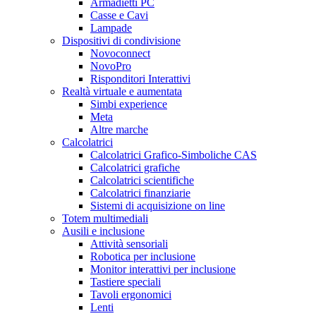
Armadietti PC
Casse e Cavi
Lampade
Dispositivi di condivisione
Novoconnect
NovoPro
Risponditori Interattivi
Realtà virtuale e aumentata
Simbi experience
Meta
Altre marche
Calcolatrici
Calcolatrici Grafico-Simboliche CAS
Calcolatrici grafiche
Calcolatrici scientifiche
Calcolatrici finanziarie
Sistemi di acquisizione on line
Totem multimediali
Ausili e inclusione
Attività sensoriali
Robotica per inclusione
Monitor interattivi per inclusione
Tastiere speciali
Tavoli ergonomici
Lenti