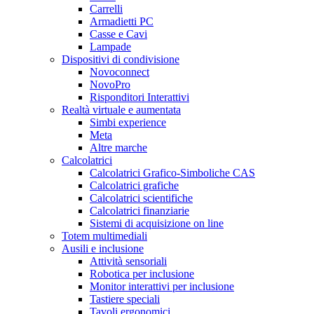
Carrelli
Armadietti PC
Casse e Cavi
Lampade
Dispositivi di condivisione
Novoconnect
NovoPro
Risponditori Interattivi
Realtà virtuale e aumentata
Simbi experience
Meta
Altre marche
Calcolatrici
Calcolatrici Grafico-Simboliche CAS
Calcolatrici grafiche
Calcolatrici scientifiche
Calcolatrici finanziarie
Sistemi di acquisizione on line
Totem multimediali
Ausili e inclusione
Attività sensoriali
Robotica per inclusione
Monitor interattivi per inclusione
Tastiere speciali
Tavoli ergonomici