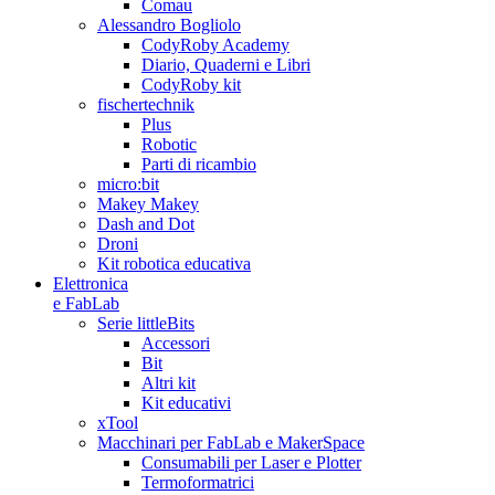
Comau
Alessandro Bogliolo
CodyRoby Academy
Diario, Quaderni e Libri
CodyRoby kit
fischertechnik
Plus
Robotic
Parti di ricambio
micro:bit
Makey Makey
Dash and Dot
Droni
Kit robotica educativa
Elettronica
e FabLab
Serie littleBits
Accessori
Bit
Altri kit
Kit educativi
xTool
Macchinari per FabLab e MakerSpace
Consumabili per Laser e Plotter
Termoformatrici