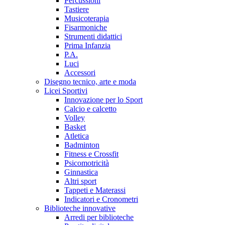
Percussioni
Tastiere
Musicoterapia
Fisarmoniche
Strumenti didattici
Prima Infanzia
P.A.
Luci
Accessori
Disegno tecnico, arte e moda
Licei Sportivi
Innovazione per lo Sport
Calcio e calcetto
Volley
Basket
Atletica
Badminton
Fitness e Crossfit
Psicomotricità
Ginnastica
Altri sport
Tappeti e Materassi
Indicatori e Cronometri
Biblioteche innovative
Arredi per biblioteche