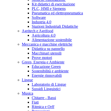
Kit didattici di esercitazione
PLC, HMI e Siemens
Pneumatica ed elettropneumatica
Software
Industria 4.0
Stazioni Industriali Didattiche
Agritech e Agrifood
Agricoltura 4.0
Alimentazione sostenibile
Meccanica e macchine elettriche
Didattica su pannello
Macchinari utensili
Prove motori
Green, Energia e Ambiente
Educazione Green
Sostenibilità e ambiente
Energie rinnovabili
Lingue
Laboratorio di Lingue
Sussidi Linguistici
Musica
Chitarre - Bassi
Fiati
Ritmica e Orff