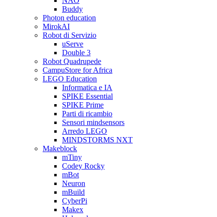
NAO
Buddy
Photon education
MirokAI
Robot di Servizio
uServe
Double 3
Robot Quadrupede
CampuStore for Africa
LEGO Education
Informatica e IA
SPIKE Essential
SPIKE Prime
Parti di ricambio
Sensori mindsensors
Arredo LEGO
MINDSTORMS NXT
Makeblock
mTiny
Codey Rocky
mBot
Neuron
mBuild
CyberPi
Makex