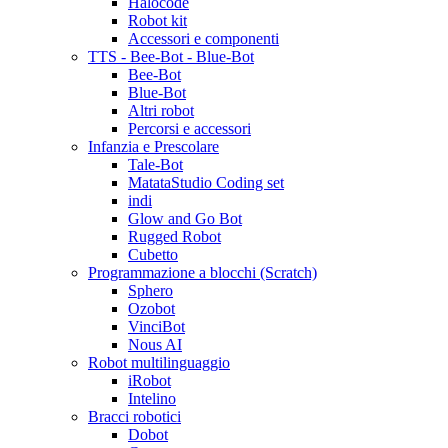
Halocode
Robot kit
Accessori e componenti
TTS - Bee-Bot - Blue-Bot
Bee-Bot
Blue-Bot
Altri robot
Percorsi e accessori
Infanzia e Prescolare
Tale-Bot
MatataStudio Coding set
indi
Glow and Go Bot
Rugged Robot
Cubetto
Programmazione a blocchi (Scratch)
Sphero
Ozobot
VinciBot
Nous AI
Robot multilinguaggio
iRobot
Intelino
Bracci robotici
Dobot