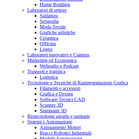
Home Building
Laboratori di settore
Saldatura
Serigrafia
Moda Tessile
Grafiche artistiche
Ceramica
Officina
Legno
Laboratori innovativi e Campus
Marketing ed Economica
Webradio e Podcast
Trasporti e logistica
Logistica
Tecnologie e Tecniche di Rappresentazione Grafica
Filamenti e accessori
Grafica e Design
Software Tecnici CAD
Scanner 3D
Stampanti 3D
Biotecnologie agrarie e sanitarie
Sistemi e Automazione
Azionamento Motori
Bracci Robotici Industriali
Modelli Automazione