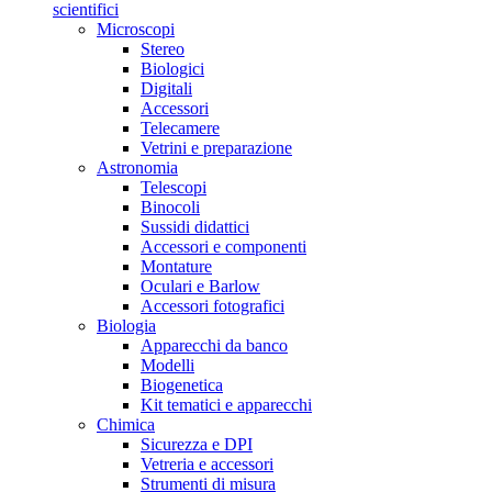
scientifici
Microscopi
Stereo
Biologici
Digitali
Accessori
Telecamere
Vetrini e preparazione
Astronomia
Telescopi
Binocoli
Sussidi didattici
Accessori e componenti
Montature
Oculari e Barlow
Accessori fotografici
Biologia
Apparecchi da banco
Modelli
Biogenetica
Kit tematici e apparecchi
Chimica
Sicurezza e DPI
Vetreria e accessori
Strumenti di misura