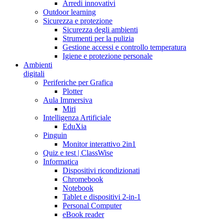
Arredi innovativi
Outdoor learning
Sicurezza e protezione
Sicurezza degli ambienti
Strumenti per la pulizia
Gestione accessi e controllo temperatura
Igiene e protezione personale
Ambienti
digitali
Periferiche per Grafica
Plotter
Aula Immersiva
Miri
Intelligenza Artificiale
EduXia
Pinguin
Monitor interattivo 2in1
Quiz e test | ClassWise
Informatica
Dispositivi ricondizionati
Chromebook
Notebook
Tablet e dispositivi 2-in-1
Personal Computer
eBook reader