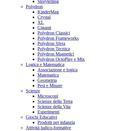
Storytelling
Polydron
KinderMag
Crystal
XL
Giganti
Polydron Classici
Polydron Frameworks
Polydron Sfera
Polydron Tecnica
Polydron Magnetici
Polydron OctoPlay e Mix
Logica e Matematica
Associazione e logica
Matematica
Geometria
Pesi e Misure
Scienze
Microscopi
Scienze della Terra
Scienze della Vita
Esperimenti
Giochi Educativi
Prodotti per infanzia
Attività ludico-formative