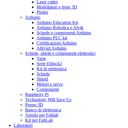
Laser cutter
Modellatori e frese 3D
Plotter
Arduino
Arduino Education Kit
Arduino Robotica e Alvik
Schede e componenti Arduino
Arduino PLC kit
Certificazioni Arduino
Altri kit Arduino
Schede, shield e componenti elettronici
Varie
Serie Eblock2
Kit di elettronica
Schede
Shield
Motori e servo
Componenti
Raspberry Pi
Technology Will Save Us
Penne 3D
Banco di elettronica
Arredo per Fablab
Kit per FabLab
Laboratori