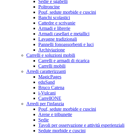
Sedie e sgabelli
Poltroncine
Pouf, sedute morbide e cuscini
Banchi scolastici
Cattedre e scrivanie
Armadi e librerie
Armadi casellari e metallici
Lavagne tradizionali
Pannelli fonoassorbenti e luci
Archiviazione
Carrelli e soluzioni mobili
Carrelli e armadi di ricarica
Carrelli mobili
Arredi caratterizzanti
MagicPages
eduSand
Bruco Catena
i-Vulcani
CarrellONE
Arredi per l'infanzia
Pouf, sedute morbide e cuscini
Arene e tribunette
Sedie
Tavoli per osservazione e attività esperienziali
Sedute morbide e cuscini