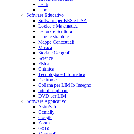
Lenti
Libri
Software Educativo
Software per BES e DSA
Logica e Matematica
Lettura e Scrittura
Lingue straniere
Mappe Concettuali
Musica
Storia e Geografia
Scienze
Fisica
Chimica
Tecnologia e Informatica
Elettronica
Collana per LIM Io Insegno
Interdisciplinare
DVD per LIM
Software Applicativo
AstroSafe
Genially
Google
Zoom
GoTo
Microsoft