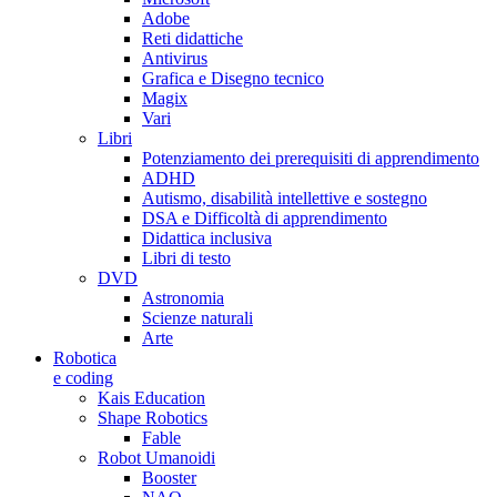
Adobe
Reti didattiche
Antivirus
Grafica e Disegno tecnico
Magix
Vari
Libri
Potenziamento dei prerequisiti di apprendimento
ADHD
Autismo, disabilità intellettive e sostegno
DSA e Difficoltà di apprendimento
Didattica inclusiva
Libri di testo
DVD
Astronomia
Scienze naturali
Arte
Robotica
e coding
Kais Education
Shape Robotics
Fable
Robot Umanoidi
Booster