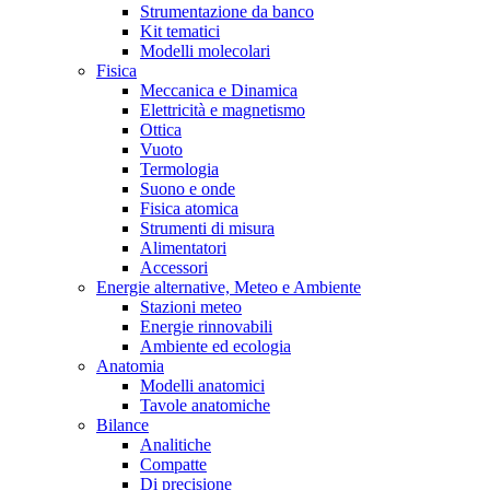
Strumentazione da banco
Kit tematici
Modelli molecolari
Fisica
Meccanica e Dinamica
Elettricità e magnetismo
Ottica
Vuoto
Termologia
Suono e onde
Fisica atomica
Strumenti di misura
Alimentatori
Accessori
Energie alternative, Meteo e Ambiente
Stazioni meteo
Energie rinnovabili
Ambiente ed ecologia
Anatomia
Modelli anatomici
Tavole anatomiche
Bilance
Analitiche
Compatte
Di precisione