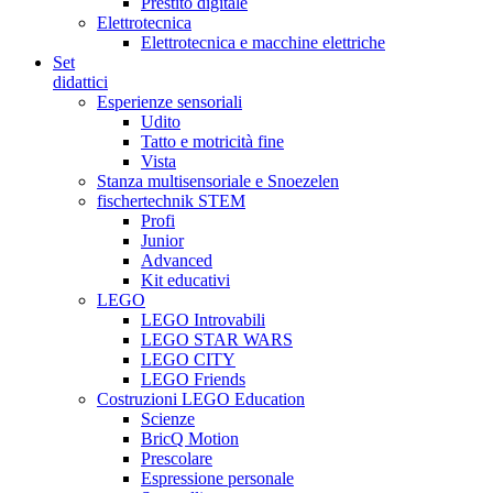
Prestito digitale
Elettrotecnica
Elettrotecnica e macchine elettriche
Set
didattici
Esperienze sensoriali
Udito
Tatto e motricità fine
Vista
Stanza multisensoriale e Snoezelen
fischertechnik STEM
Profi
Junior
Advanced
Kit educativi
LEGO
LEGO Introvabili
LEGO STAR WARS
LEGO CITY
LEGO Friends
Costruzioni LEGO Education
Scienze
BricQ Motion
Prescolare
Espressione personale