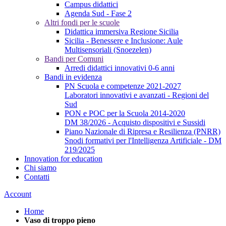
Campus didattici
Agenda Sud - Fase 2
Altri fondi per le scuole
Didattica immersiva Regione Sicilia
Sicilia - Benessere e Inclusione: Aule
Multisensoriali (Snoezelen)
Bandi per Comuni
Arredi didattici innovativi 0-6 anni
Bandi in evidenza
PN Scuola e competenze 2021-2027
Laboratori innovativi e avanzati - Regioni del
Sud
PON e POC per la Scuola 2014-2020
DM 38/2026 - Acquisto dispositivi e Sussidi
Piano Nazionale di Ripresa e Resilienza (PNRR)
Snodi formativi per l'Intelligenza Artificiale - DM
219/2025
Innovation for education
Chi siamo
Contatti
Account
Home
Vaso di troppo pieno