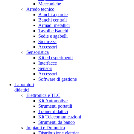
Meccaniche
Arredo tecnico
Banchi a parete
Banchi centrali
Armadi metallici
Tavoli e Banchi
Sedie e sgabelli
Sicurezza
Accessori
Sensoristica
Kit ed esperimenti
Interfacce
Sensori
Accessori
Software di gestione
Laboratori
didattici
Elettronica e TLC
Kit Automotive
Strumenti portatili
Trainer didattici
Kit Telecomunicazioni
Strumenti da banco
Impianti e Domotica
Distribuzione elettrica