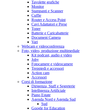
Tavolette grafiche
Monitor
Stampanti e Scanner
Cuffie
Router e Access Point
Cavi Adattatori e Prese
Toner
Batterie e Caricabatterie
Document Camera
Vari
Webcam e videoconferenza
Foto, video, produzione multimediale
Kit podcast, audio e video
Joby
Fotocamere e videocamere
Treppiedi e accessori
Action cam
Accessori
Corsi di formazione
Dirigenza, Staff e Segreterie
Intelligenza Artificiale
Piano Estate
Agenda Nord e Agenda Sud
Sud
Google for Education