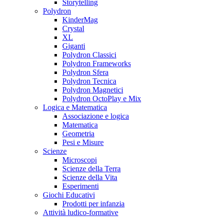
Storytelling
Polydron
KinderMag
Crystal
XL
Giganti
Polydron Classici
Polydron Frameworks
Polydron Sfera
Polydron Tecnica
Polydron Magnetici
Polydron OctoPlay e Mix
Logica e Matematica
Associazione e logica
Matematica
Geometria
Pesi e Misure
Scienze
Microscopi
Scienze della Terra
Scienze della Vita
Esperimenti
Giochi Educativi
Prodotti per infanzia
Attività ludico-formative