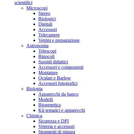
scientifici
Microscopi
Stereo
Biologici
Digitali
Accessori
Telecamere
Vetrini e preparazione
Astronomia
Telescopi
Binocoli
Sussidi didattici
Accessori e componenti
Montature
Oculari e Barlow
Accessori fotografici
Biologia
Apparecchi da banco
Modelli
Biogenetica
Kit tematici e apparecchi
Chimica
Sicurezza e DPI
Vetreria e accessori
Strumenti di misura