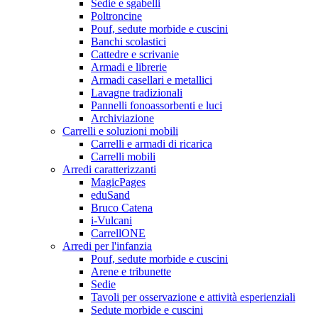
Sedie e sgabelli
Poltroncine
Pouf, sedute morbide e cuscini
Banchi scolastici
Cattedre e scrivanie
Armadi e librerie
Armadi casellari e metallici
Lavagne tradizionali
Pannelli fonoassorbenti e luci
Archiviazione
Carrelli e soluzioni mobili
Carrelli e armadi di ricarica
Carrelli mobili
Arredi caratterizzanti
MagicPages
eduSand
Bruco Catena
i-Vulcani
CarrellONE
Arredi per l'infanzia
Pouf, sedute morbide e cuscini
Arene e tribunette
Sedie
Tavoli per osservazione e attività esperienziali
Sedute morbide e cuscini