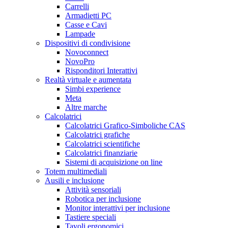
Carrelli
Armadietti PC
Casse e Cavi
Lampade
Dispositivi di condivisione
Novoconnect
NovoPro
Risponditori Interattivi
Realtà virtuale e aumentata
Simbi experience
Meta
Altre marche
Calcolatrici
Calcolatrici Grafico-Simboliche CAS
Calcolatrici grafiche
Calcolatrici scientifiche
Calcolatrici finanziarie
Sistemi di acquisizione on line
Totem multimediali
Ausili e inclusione
Attività sensoriali
Robotica per inclusione
Monitor interattivi per inclusione
Tastiere speciali
Tavoli ergonomici