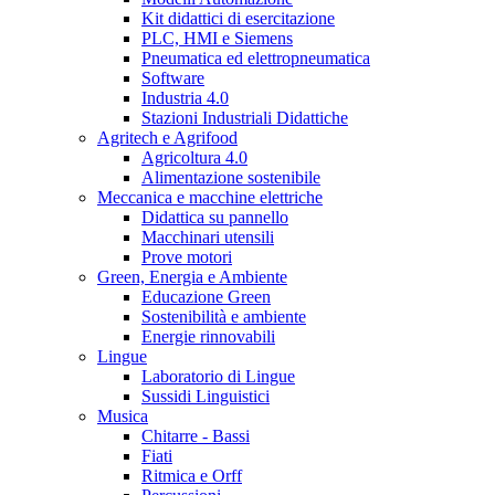
Kit didattici di esercitazione
PLC, HMI e Siemens
Pneumatica ed elettropneumatica
Software
Industria 4.0
Stazioni Industriali Didattiche
Agritech e Agrifood
Agricoltura 4.0
Alimentazione sostenibile
Meccanica e macchine elettriche
Didattica su pannello
Macchinari utensili
Prove motori
Green, Energia e Ambiente
Educazione Green
Sostenibilità e ambiente
Energie rinnovabili
Lingue
Laboratorio di Lingue
Sussidi Linguistici
Musica
Chitarre - Bassi
Fiati
Ritmica e Orff