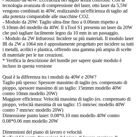
tecnologia avanzata di compressione del laser, otto laser da 5,5W
vengono combinati in 40W, realizzando un'efficienza di taglio ad
alta potenza comparabile alle macchine CO2.
- Modulo da 20W: Taglio ultra-fine fino a 0.06mm rispetto a
0.10mm del modello da 40W. Il xTool S1 presenta un laser da 20W
che può tagliare facilmente legno da 10 mm in un passaggio.
- Modulo da 2W Infrarossi: Incidere su più materiali. Il modulo laser
IR da 2W a 1064 nm è appositamente progettato per incidere su tutti
i metalli, acrilici e plastica, offrendo una gamma più ampia di scelte
di materiale per le tue creazioni.
* Verifica la descrizione del bundle per sapere quale modulo è
incluso in questa versione
Qual è la differenza tra i moduli da 40W e 20W?
Taglio più spesso: Spessore massimo di taglio (es. compensato di
pioppo, spessore massimo di un taglio: 15mmm modello 40W
contro 10mm modello 20W)
Maggiore efficienza: Velocità massima di taglio (es. compensato di
pioppo, velocità massima di un taglio: 15 mm/sec modello 40W
contro 7 mm/sec modello 20W)
Dimensione punto laser: 0.08*0.10 mm modello 40W contro
0.08*0.06 mm modello 20W
Dimensioni del piano di lavoro e velocità