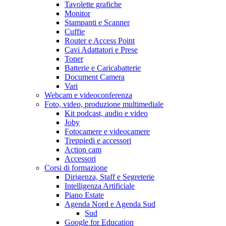
Tavolette grafiche
Monitor
Stampanti e Scanner
Cuffie
Router e Access Point
Cavi Adattatori e Prese
Toner
Batterie e Caricabatterie
Document Camera
Vari
Webcam e videoconferenza
Foto, video, produzione multimediale
Kit podcast, audio e video
Joby
Fotocamere e videocamere
Treppiedi e accessori
Action cam
Accessori
Corsi di formazione
Dirigenza, Staff e Segreterie
Intelligenza Artificiale
Piano Estate
Agenda Nord e Agenda Sud
Sud
Google for Education