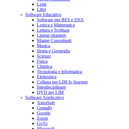
Lenti
Libri
Software Educativo
Software per BES e DSA
Logica e Matematica
Lettura e Scrittura
Lingue straniere
Mappe Concettuali
Musica
Storia e Geografia
Scienze
Fisica
Chimica
Tecnologia e Informatica
Elettronica
Collana per LIM Io Insegno
Interdisciplinare
DVD per LIM
Software Applicativo
AstroSafe
Genially
Google
Zoom
GoTo
Microsoft