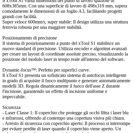
Il xTool S1 vanta dimensioni del piano di lavoro spaziose di
608x385mm. Con una superficie di lavoro di 498x319 mm, supera
comodamente le dimensioni di un foglio A3, facilitando progetti
grandi con facilità.
Super veloce 600mm/s, super stabile: Il design utilizza una struttura
ferrovia robusta per una maggiore stabilità.
Posizionamento di precisione
Il sistema di posizionamento a punto del xTool S1 stabilisce un
nuovo standard di precisione. Utilizza encoder e algoritmi avanzati
per creare un layout di coordinate assolute preciso, visualizzando la
posizione del modulo laser in tempo reale all'interno del software.
Dynamic-focus™: Perfetto per superfici curve.
Il xTool S1 presenta un sofisticato sistema di autofocus intelligente
in grado di acquisire il fuoco multipunto e generare automaticamente
modelli 3D. Regola dinamicamente il fuoco dell'asse Z durante
l'incisione, garantendo un effetto di incisione uniforme e
impeccabile.
Sicurezza
- Laser Classe 1: Il coperchio che protegge gli occhi filtra i laser blu
e infrarossi, offrendo al contempo una copertura visiva più chiara.
- Arresto di sicurezza con coperchio aperto: Il processo si interrompe
per evitare perdite di laser quando il coperchio viene aperto. Un