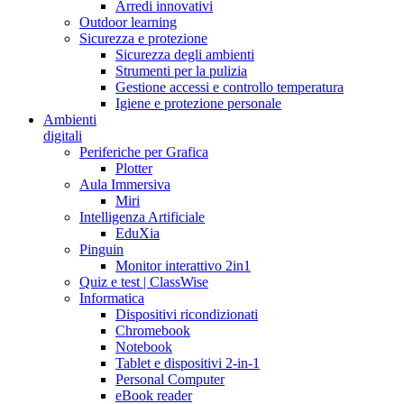
Arredi innovativi
Outdoor learning
Sicurezza e protezione
Sicurezza degli ambienti
Strumenti per la pulizia
Gestione accessi e controllo temperatura
Igiene e protezione personale
Ambienti
digitali
Periferiche per Grafica
Plotter
Aula Immersiva
Miri
Intelligenza Artificiale
EduXia
Pinguin
Monitor interattivo 2in1
Quiz e test | ClassWise
Informatica
Dispositivi ricondizionati
Chromebook
Notebook
Tablet e dispositivi 2-in-1
Personal Computer
eBook reader