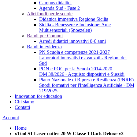
Campus didattici
Agenda Sud - Fase 2
Altri fondi per le scuole
Didattica immersiva Regione Sicilia
Sicilia - Benessere e Inclusione: Aule
Multisensoriali (Snoezelen)
Bandi per Comuni
Arredi didattici innovativi 0-6 anni
Bandi in evidenza
PN Scuola e competenze 2021-2027
Laboratori innovativi e avanzati - Regioni del
Sud
PON e POC per la Scuola 2014-2020
DM 38/2026 - Acquisto dispositivi e Sussidi
Piano Nazionale di Ripresa e Resilienza (PNRR)
Snodi formativi per l'Intelligenza Artificiale - DM
219/2025
Innovation for education
Chi siamo
Contatti
Account
Home
xTool S1 Laser cutter 20 W Classe 1 Dark Deluxe v2