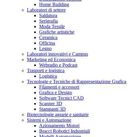
Home Building
Laboratori di settore
Saldatura
Serigrafia
Moda Tessile
Grafiche artistiche
Ceramica
Officina
Legno
Laboratori innovativi e Campus
Marketing ed Economica
Webradio e Podcast
Trasporti e logistica
Logistica
Tecnologie e Tecniche di Rappresentazione Grafica
Filamenti e accessori
Grafica e Design
Software Tecnici CAD
Scanner 3D
Stampanti 3D
Biotecnologie agrarie e sanitarie
Sistemi e Automazione
Azionamento Motori
Bracci Robotici Industriali
Modelli Automazione