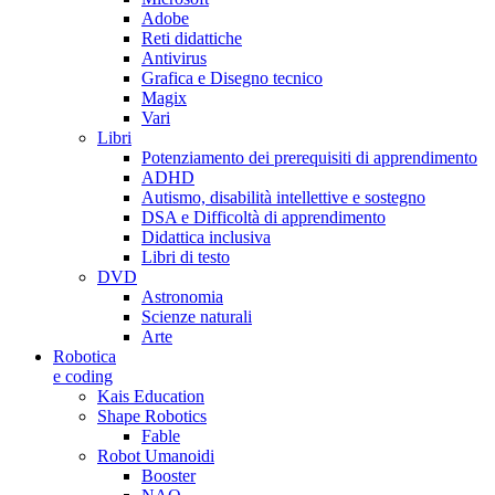
Adobe
Reti didattiche
Antivirus
Grafica e Disegno tecnico
Magix
Vari
Libri
Potenziamento dei prerequisiti di apprendimento
ADHD
Autismo, disabilità intellettive e sostegno
DSA e Difficoltà di apprendimento
Didattica inclusiva
Libri di testo
DVD
Astronomia
Scienze naturali
Arte
Robotica
e coding
Kais Education
Shape Robotics
Fable
Robot Umanoidi
Booster