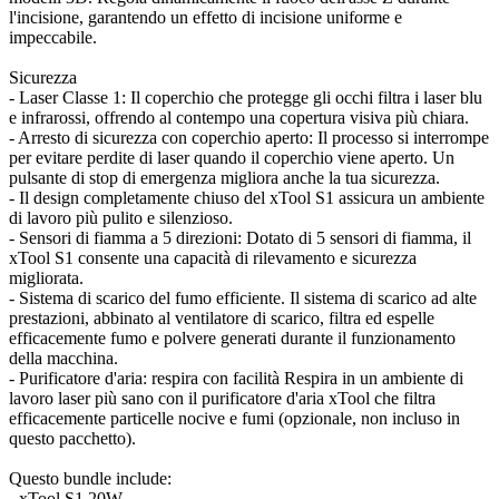
l'incisione, garantendo un effetto di incisione uniforme e
impeccabile.
Sicurezza
- Laser Classe 1: Il coperchio che protegge gli occhi filtra i laser blu
e infrarossi, offrendo al contempo una copertura visiva più chiara.
- Arresto di sicurezza con coperchio aperto: Il processo si interrompe
per evitare perdite di laser quando il coperchio viene aperto. Un
pulsante di stop di emergenza migliora anche la tua sicurezza.
- Il design completamente chiuso del xTool S1 assicura un ambiente
di lavoro più pulito e silenzioso.
- Sensori di fiamma a 5 direzioni: Dotato di 5 sensori di fiamma, il
xTool S1 consente una capacità di rilevamento e sicurezza
migliorata.
- Sistema di scarico del fumo efficiente. Il sistema di scarico ad alte
prestazioni, abbinato al ventilatore di scarico, filtra ed espelle
efficacemente fumo e polvere generati durante il funzionamento
della macchina.
- Purificatore d'aria: respira con facilità Respira in un ambiente di
lavoro laser più sano con il purificatore d'aria xTool che filtra
efficacemente particelle nocive e fumi (opzionale, non incluso in
questo pacchetto).
Questo bundle include:
- xTool S1 20W