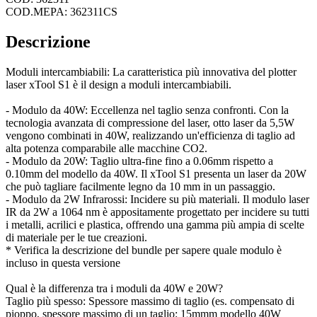
COD.MEPA: 362311CS
Descrizione
Moduli intercambiabili: La caratteristica più innovativa del plotter
laser xTool S1 è il design a moduli intercambiabili.
- Modulo da 40W: Eccellenza nel taglio senza confronti. Con la
tecnologia avanzata di compressione del laser, otto laser da 5,5W
vengono combinati in 40W, realizzando un'efficienza di taglio ad
alta potenza comparabile alle macchine CO2.
- Modulo da 20W: Taglio ultra-fine fino a 0.06mm rispetto a
0.10mm del modello da 40W. Il xTool S1 presenta un laser da 20W
che può tagliare facilmente legno da 10 mm in un passaggio.
- Modulo da 2W Infrarossi: Incidere su più materiali. Il modulo laser
IR da 2W a 1064 nm è appositamente progettato per incidere su tutti
i metalli, acrilici e plastica, offrendo una gamma più ampia di scelte
di materiale per le tue creazioni.
* Verifica la descrizione del bundle per sapere quale modulo è
incluso in questa versione
Qual è la differenza tra i moduli da 40W e 20W?
Taglio più spesso: Spessore massimo di taglio (es. compensato di
pioppo, spessore massimo di un taglio: 15mmm modello 40W