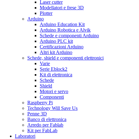
Laser cutter
Modellatori e frese 3D
Plotter
Arduino
Arduino Education Kit
Arduino Robotica e Alvik
Schede e componenti Arduino
Arduino PLC kit
Certificazioni Arduino
Altri kit Arduino
Schede, shield e componenti elettronici
Varie
Serie Eblock2
Kit di elettronica
Schede
Shield
Motori e servo
Componenti
Raspberry Pi
Technology Will Save Us
Penne 3D
Banco di elettronica
Arredo per Fablab
Kit per FabLab
Laboratori