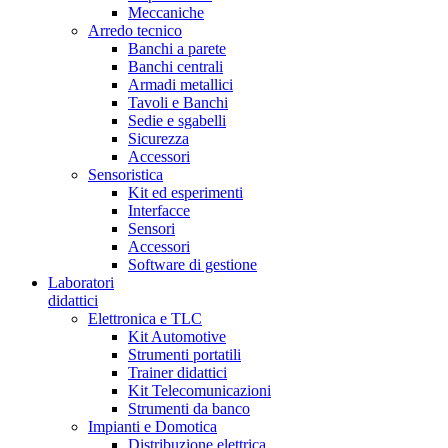
Meccaniche
Arredo tecnico
Banchi a parete
Banchi centrali
Armadi metallici
Tavoli e Banchi
Sedie e sgabelli
Sicurezza
Accessori
Sensoristica
Kit ed esperimenti
Interfacce
Sensori
Accessori
Software di gestione
Laboratori
didattici
Elettronica e TLC
Kit Automotive
Strumenti portatili
Trainer didattici
Kit Telecomunicazioni
Strumenti da banco
Impianti e Domotica
Distribuzione elettrica