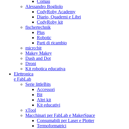
Comau
Alessandro Bogliolo
CodyRoby Academy
Diario, Quaderni e Libri
CodyRoby kit
fischertechnik
Plus
Robotic
Parti di ricambio
micro:bit
Makey Makey
Dash and Dot
Droni
Kit robotica educativa
Elettronica
e FabLab
Serie littleBits
Accessori
Bit
Altri kit
Kit educativi
xTool
Macchinari per FabLab e MakerSpace
Consumabili per Laser e Plotter
Termoformatrici