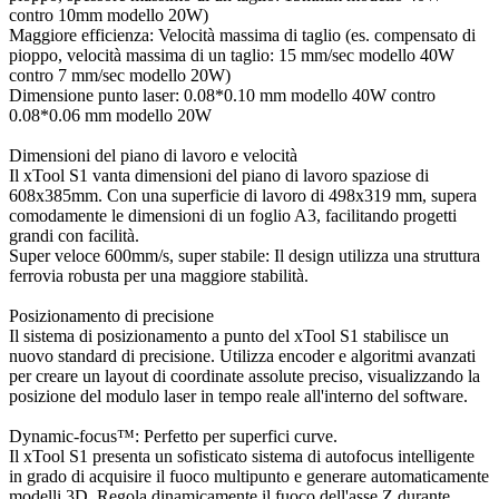
contro 10mm modello 20W)
Maggiore efficienza: Velocità massima di taglio (es. compensato di
pioppo, velocità massima di un taglio: 15 mm/sec modello 40W
contro 7 mm/sec modello 20W)
Dimensione punto laser: 0.08*0.10 mm modello 40W contro
0.08*0.06 mm modello 20W
Dimensioni del piano di lavoro e velocità
Il xTool S1 vanta dimensioni del piano di lavoro spaziose di
608x385mm. Con una superficie di lavoro di 498x319 mm, supera
comodamente le dimensioni di un foglio A3, facilitando progetti
grandi con facilità.
Super veloce 600mm/s, super stabile: Il design utilizza una struttura
ferrovia robusta per una maggiore stabilità.
Posizionamento di precisione
Il sistema di posizionamento a punto del xTool S1 stabilisce un
nuovo standard di precisione. Utilizza encoder e algoritmi avanzati
per creare un layout di coordinate assolute preciso, visualizzando la
posizione del modulo laser in tempo reale all'interno del software.
Dynamic-focus™: Perfetto per superfici curve.
Il xTool S1 presenta un sofisticato sistema di autofocus intelligente
in grado di acquisire il fuoco multipunto e generare automaticamente
modelli 3D. Regola dinamicamente il fuoco dell'asse Z durante