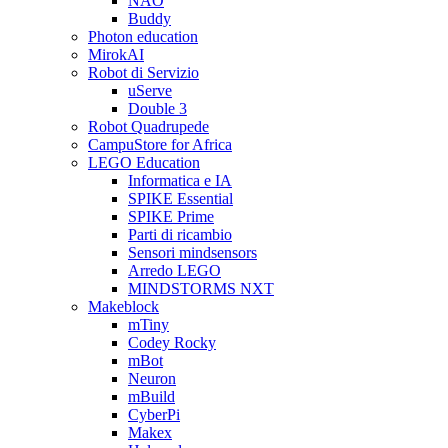
NAO
Buddy
Photon education
MirokAI
Robot di Servizio
uServe
Double 3
Robot Quadrupede
CampuStore for Africa
LEGO Education
Informatica e IA
SPIKE Essential
SPIKE Prime
Parti di ricambio
Sensori mindsensors
Arredo LEGO
MINDSTORMS NXT
Makeblock
mTiny
Codey Rocky
mBot
Neuron
mBuild
CyberPi
Makex