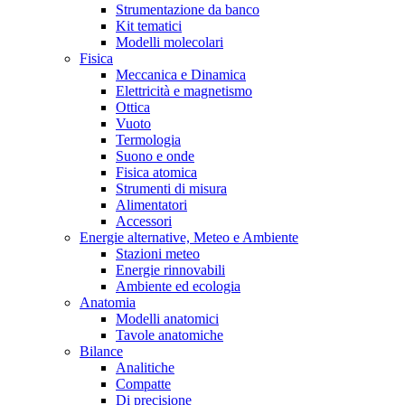
Strumentazione da banco
Kit tematici
Modelli molecolari
Fisica
Meccanica e Dinamica
Elettricità e magnetismo
Ottica
Vuoto
Termologia
Suono e onde
Fisica atomica
Strumenti di misura
Alimentatori
Accessori
Energie alternative, Meteo e Ambiente
Stazioni meteo
Energie rinnovabili
Ambiente ed ecologia
Anatomia
Modelli anatomici
Tavole anatomiche
Bilance
Analitiche
Compatte
Di precisione