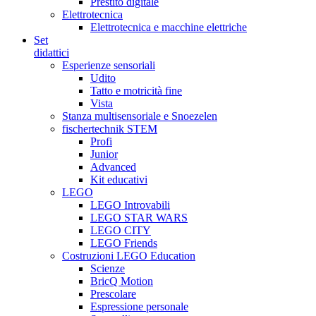
Prestito digitale
Elettrotecnica
Elettrotecnica e macchine elettriche
Set
didattici
Esperienze sensoriali
Udito
Tatto e motricità fine
Vista
Stanza multisensoriale e Snoezelen
fischertechnik STEM
Profi
Junior
Advanced
Kit educativi
LEGO
LEGO Introvabili
LEGO STAR WARS
LEGO CITY
LEGO Friends
Costruzioni LEGO Education
Scienze
BricQ Motion
Prescolare
Espressione personale