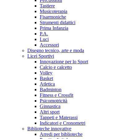
Percussioni
Tastiere
Musicoterapia
Fisarmoniche
Strumenti didattici
Prima Infanzia
P.A.
Luci
Accessori
Disegno tecnico, arte e moda
Licei Sportivi
Innovazione per lo Sport
Calcio e calcetto
Volley
Basket
Atletica
Badminton
Fitness e Crossfit
Psicomotricità
Ginnastica
Altri sport
Tappeti e Materassi
Indicatori e Cronometri
Biblioteche innovative
Arredi per biblioteche