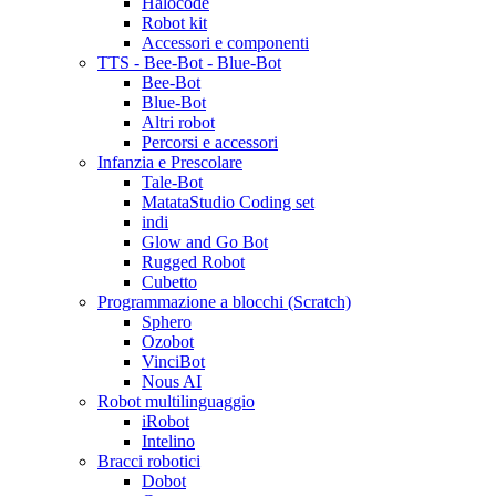
Halocode
Robot kit
Accessori e componenti
TTS - Bee-Bot - Blue-Bot
Bee-Bot
Blue-Bot
Altri robot
Percorsi e accessori
Infanzia e Prescolare
Tale-Bot
MatataStudio Coding set
indi
Glow and Go Bot
Rugged Robot
Cubetto
Programmazione a blocchi (Scratch)
Sphero
Ozobot
VinciBot
Nous AI
Robot multilinguaggio
iRobot
Intelino
Bracci robotici
Dobot