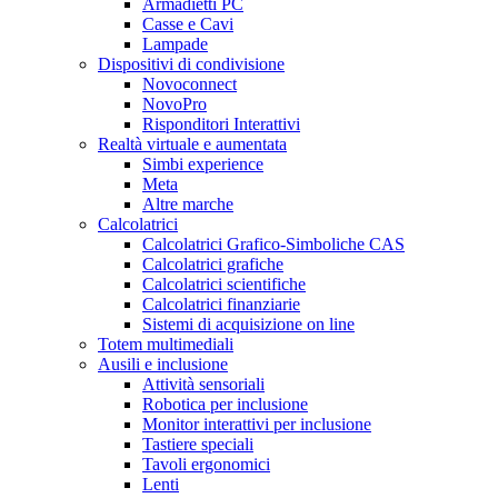
Armadietti PC
Casse e Cavi
Lampade
Dispositivi di condivisione
Novoconnect
NovoPro
Risponditori Interattivi
Realtà virtuale e aumentata
Simbi experience
Meta
Altre marche
Calcolatrici
Calcolatrici Grafico-Simboliche CAS
Calcolatrici grafiche
Calcolatrici scientifiche
Calcolatrici finanziarie
Sistemi di acquisizione on line
Totem multimediali
Ausili e inclusione
Attività sensoriali
Robotica per inclusione
Monitor interattivi per inclusione
Tastiere speciali
Tavoli ergonomici
Lenti