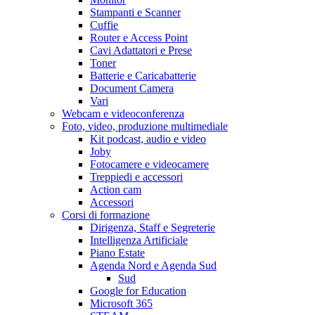
Stampanti e Scanner
Cuffie
Router e Access Point
Cavi Adattatori e Prese
Toner
Batterie e Caricabatterie
Document Camera
Vari
Webcam e videoconferenza
Foto, video, produzione multimediale
Kit podcast, audio e video
Joby
Fotocamere e videocamere
Treppiedi e accessori
Action cam
Accessori
Corsi di formazione
Dirigenza, Staff e Segreterie
Intelligenza Artificiale
Piano Estate
Agenda Nord e Agenda Sud
Sud
Google for Education
Microsoft 365