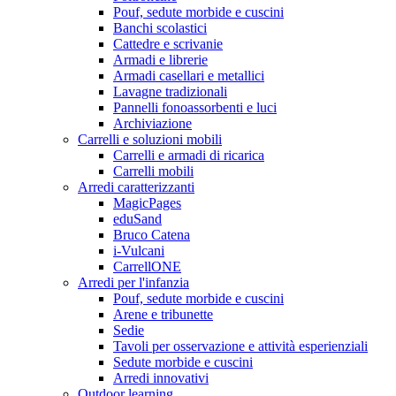
Pouf, sedute morbide e cuscini
Banchi scolastici
Cattedre e scrivanie
Armadi e librerie
Armadi casellari e metallici
Lavagne tradizionali
Pannelli fonoassorbenti e luci
Archiviazione
Carrelli e soluzioni mobili
Carrelli e armadi di ricarica
Carrelli mobili
Arredi caratterizzanti
MagicPages
eduSand
Bruco Catena
i-Vulcani
CarrellONE
Arredi per l'infanzia
Pouf, sedute morbide e cuscini
Arene e tribunette
Sedie
Tavoli per osservazione e attività esperienziali
Sedute morbide e cuscini
Arredi innovativi
Outdoor learning