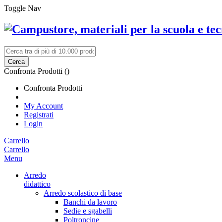
Toggle Nav
Cerca
Confronta Prodotti (
)
Confronta Prodotti
My Account
Registrati
Login
Carrello
Carrello
Menu
Arredo
didattico
Arredo scolastico di base
Banchi da lavoro
Sedie e sgabelli
Poltroncine