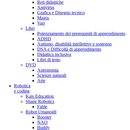
Reti didattiche
Antivirus
Grafica e Disegno tecnico
Magix
Vari
Libri
Potenziamento dei prerequisiti di apprendimento
ADHD
Autismo, disabilità intellettive e sostegno
DSA e Difficoltà di apprendimento
Didattica inclusiva
Libri di testo
DVD
Astronomia
Scienze naturali
Arte
Robotica
e coding
Kais Education
Shape Robotics
Fable
Robot Umanoidi
Booster
NAO
Buddy