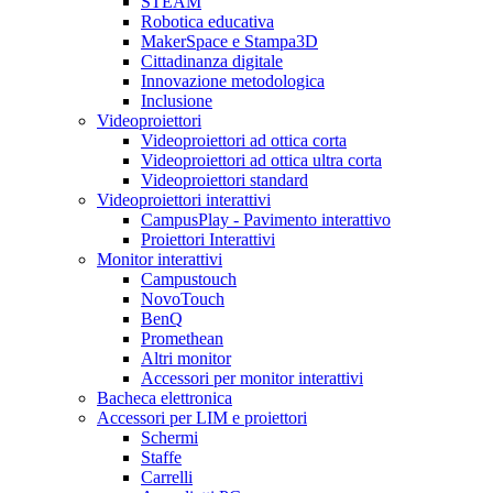
STEAM
Robotica educativa
MakerSpace e Stampa3D
Cittadinanza digitale
Innovazione metodologica
Inclusione
Videoproiettori
Videoproiettori ad ottica corta
Videoproiettori ad ottica ultra corta
Videoproiettori standard
Videoproiettori interattivi
CampusPlay - Pavimento interattivo
Proiettori Interattivi
Monitor interattivi
Campustouch
NovoTouch
BenQ
Promethean
Altri monitor
Accessori per monitor interattivi
Bacheca elettronica
Accessori per LIM e proiettori
Schermi
Staffe
Carrelli