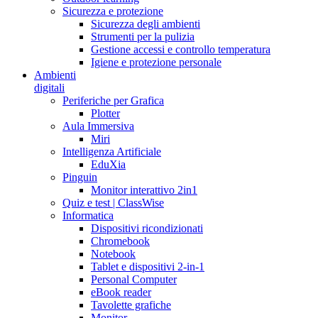
Sicurezza e protezione
Sicurezza degli ambienti
Strumenti per la pulizia
Gestione accessi e controllo temperatura
Igiene e protezione personale
Ambienti
digitali
Periferiche per Grafica
Plotter
Aula Immersiva
Miri
Intelligenza Artificiale
EduXia
Pinguin
Monitor interattivo 2in1
Quiz e test | ClassWise
Informatica
Dispositivi ricondizionati
Chromebook
Notebook
Tablet e dispositivi 2-in-1
Personal Computer
eBook reader
Tavolette grafiche
Monitor