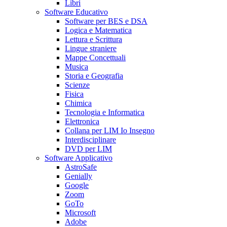
Libri
Software Educativo
Software per BES e DSA
Logica e Matematica
Lettura e Scrittura
Lingue straniere
Mappe Concettuali
Musica
Storia e Geografia
Scienze
Fisica
Chimica
Tecnologia e Informatica
Elettronica
Collana per LIM Io Insegno
Interdisciplinare
DVD per LIM
Software Applicativo
AstroSafe
Genially
Google
Zoom
GoTo
Microsoft
Adobe