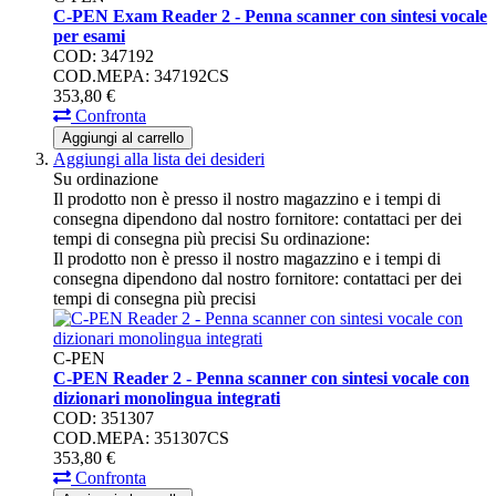
C-PEN Exam Reader 2 - Penna scanner con sintesi vocale
per esami
COD: 347192
COD.MEPA: 347192CS
353,
80
€
Confronta
Aggiungi al carrello
Aggiungi alla lista dei desideri
Su ordinazione
Il prodotto non è presso il nostro magazzino e i tempi di
consegna dipendono dal nostro fornitore: contattaci per dei
tempi di consegna più precisi
Su ordinazione:
Il prodotto non è presso il nostro magazzino e i tempi di
consegna dipendono dal nostro fornitore: contattaci per dei
tempi di consegna più precisi
C-PEN
C-PEN Reader 2 - Penna scanner con sintesi vocale con
dizionari monolingua integrati
COD: 351307
COD.MEPA: 351307CS
353,
80
€
Confronta