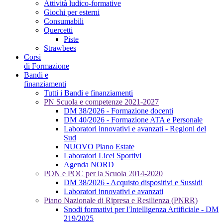
Attività ludico-formative
Giochi per esterni
Consumabili
Quercetti
Piste
Strawbees
Corsi
di Formazione
Bandi e
finanziamenti
Tutti i Bandi e finanziamenti
PN Scuola e competenze 2021-2027
DM 38/2026 - Formazione docenti
DM 40/2026 - Formazione ATA e Personale
Laboratori innovativi e avanzati - Regioni del
Sud
NUOVO Piano Estate
Laboratori Licei Sportivi
Agenda NORD
PON e POC per la Scuola 2014-2020
DM 38/2026 - Acquisto dispositivi e Sussidi
Laboratori innovativi e avanzati
Piano Nazionale di Ripresa e Resilienza (PNRR)
Snodi formativi per l'Intelligenza Artificiale - DM
219/2025