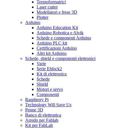
Termoformatrici
Laser cutter
Modellatori e frese 3D
Plotter
Arduino
Arduino Education Kit
Arduino Robotica e Alvik
Schede e componenti Arduino
Arduino PLC kit
Certificazioni Arduino
Altri kit Arduino
Schede, shield e componenti elettronici
Varie
Serie Eblock2
Kit di elettronica
Schede
Shield
Motori e servo
Componenti
Raspberry Pi
Technology Will Save Us
Penne 3D
Banco di elettronica
Arredo per Fablab
Kit per FabLab