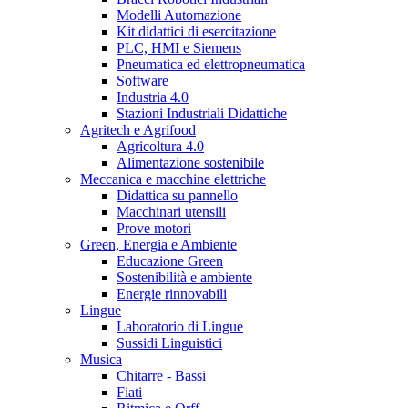
Modelli Automazione
Kit didattici di esercitazione
PLC, HMI e Siemens
Pneumatica ed elettropneumatica
Software
Industria 4.0
Stazioni Industriali Didattiche
Agritech e Agrifood
Agricoltura 4.0
Alimentazione sostenibile
Meccanica e macchine elettriche
Didattica su pannello
Macchinari utensili
Prove motori
Green, Energia e Ambiente
Educazione Green
Sostenibilità e ambiente
Energie rinnovabili
Lingue
Laboratorio di Lingue
Sussidi Linguistici
Musica
Chitarre - Bassi
Fiati