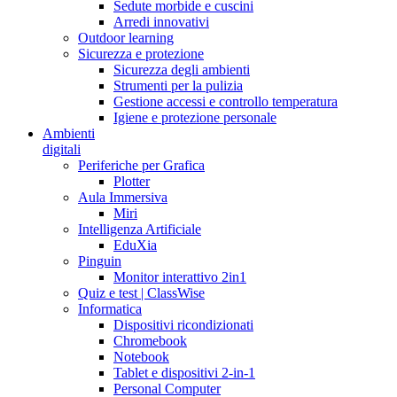
Sedute morbide e cuscini
Arredi innovativi
Outdoor learning
Sicurezza e protezione
Sicurezza degli ambienti
Strumenti per la pulizia
Gestione accessi e controllo temperatura
Igiene e protezione personale
Ambienti
digitali
Periferiche per Grafica
Plotter
Aula Immersiva
Miri
Intelligenza Artificiale
EduXia
Pinguin
Monitor interattivo 2in1
Quiz e test | ClassWise
Informatica
Dispositivi ricondizionati
Chromebook
Notebook
Tablet e dispositivi 2-in-1
Personal Computer