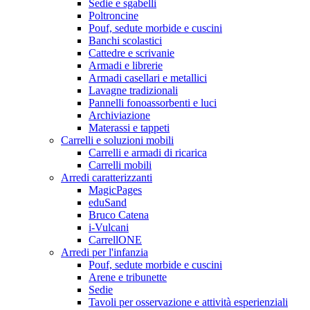
Sedie e sgabelli
Poltroncine
Pouf, sedute morbide e cuscini
Banchi scolastici
Cattedre e scrivanie
Armadi e librerie
Armadi casellari e metallici
Lavagne tradizionali
Pannelli fonoassorbenti e luci
Archiviazione
Materassi e tappeti
Carrelli e soluzioni mobili
Carrelli e armadi di ricarica
Carrelli mobili
Arredi caratterizzanti
MagicPages
eduSand
Bruco Catena
i-Vulcani
CarrellONE
Arredi per l'infanzia
Pouf, sedute morbide e cuscini
Arene e tribunette
Sedie
Tavoli per osservazione e attività esperienziali