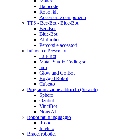
Makex
Halocode
Robot kit
Accessori e componenti
TTS - Bee-Bot - Blue-Bot
Bee-Bot
Blue-Bot
Altri robot
Percorsi e accessori
Infanzia e Prescolare
Tale-Bot
MatataStudio Coding set
indi
Glow and Go Bot
Rugged Robot
Cubetto
Programmazione a blocchi (Scratch)
Sphero
Ozobot
VinciBot
Nous AI
Robot multilinguaggio
iRobot
Intelino
Bracci robotici