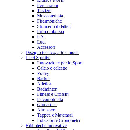
Ritmica e Orff
Percussioni
Tastiere
Musicoterapia
Fisarmoniche
Strumenti didattici
Prima Infanzia
P.A.
Luci
Accessori
Disegno tecnico, arte e moda
Licei Sportivi
Innovazione per lo Sport
Calcio e calcetto
Volley
Basket
Atletica
Badminton
Fitness e Crossfit
Psicomotricità
Ginnastica
Altri sport
Tappeti e Materassi
Indicatori e Cronometri
Biblioteche innovative