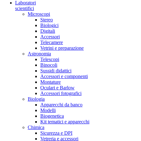
Laboratori
scientifici
Microscopi
Stereo
Biologici
Digitali
Accessori
Telecamere
Vetrini e preparazione
Astronomia
Telescopi
Binocoli
Sussidi didattici
Accessori e componenti
Montature
Oculari e Barlow
Accessori fotografici
Biologia
Apparecchi da banco
Modelli
Biogenetica
Kit tematici e apparecchi
Chimica
Sicurezza e DPI
Vetreria e accessori