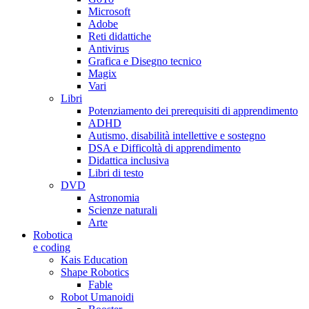
Microsoft
Adobe
Reti didattiche
Antivirus
Grafica e Disegno tecnico
Magix
Vari
Libri
Potenziamento dei prerequisiti di apprendimento
ADHD
Autismo, disabilità intellettive e sostegno
DSA e Difficoltà di apprendimento
Didattica inclusiva
Libri di testo
DVD
Astronomia
Scienze naturali
Arte
Robotica
e coding
Kais Education
Shape Robotics
Fable
Robot Umanoidi