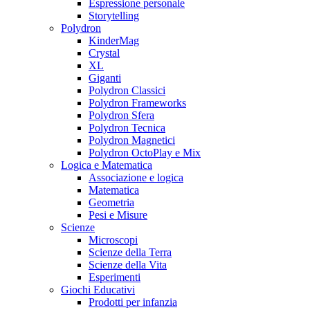
Espressione personale
Storytelling
Polydron
KinderMag
Crystal
XL
Giganti
Polydron Classici
Polydron Frameworks
Polydron Sfera
Polydron Tecnica
Polydron Magnetici
Polydron OctoPlay e Mix
Logica e Matematica
Associazione e logica
Matematica
Geometria
Pesi e Misure
Scienze
Microscopi
Scienze della Terra
Scienze della Vita
Esperimenti
Giochi Educativi
Prodotti per infanzia