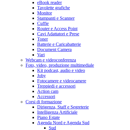
eBook reader
Tavolette grafiche
Monitor
Stampanti e Scanner
Cuffie
Router e Access Point
Cavi Adattatori e Prese
Toner
Batterie e Caricabatterie
Document Camera
Vari
Webcam e videoconferenza
Foto, video, produzione multimediale
Kit podcast, audio e video
Joby
Fotocamere e videocamere
Treppiedi e accessori
Action cam
Accessori
Corsi di formazione
Dirigenza, Staff e Segreterie
Intelligenza Artificiale
Piano Estate
Agenda Nord e Agenda Sud
Sud