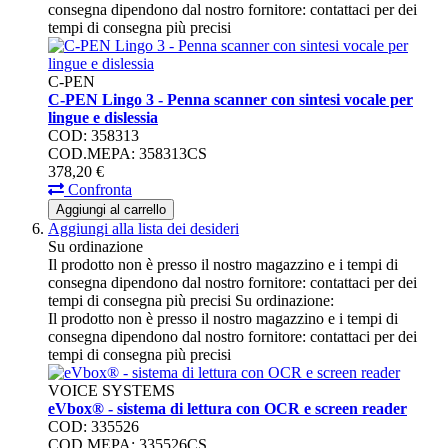
consegna dipendono dal nostro fornitore: contattaci per dei
tempi di consegna più precisi
C-PEN
C-PEN Lingo 3 - Penna scanner con sintesi vocale per
lingue e dislessia
COD: 358313
COD.MEPA: 358313CS
378,
20
€
Confronta
Aggiungi al carrello
Aggiungi alla lista dei desideri
Su ordinazione
Il prodotto non è presso il nostro magazzino e i tempi di
consegna dipendono dal nostro fornitore: contattaci per dei
tempi di consegna più precisi
Su ordinazione:
Il prodotto non è presso il nostro magazzino e i tempi di
consegna dipendono dal nostro fornitore: contattaci per dei
tempi di consegna più precisi
VOICE SYSTEMS
eVbox® - sistema di lettura con OCR e screen reader
COD: 335526
COD.MEPA: 335526CS