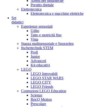
Arredi per biblioteche
Prestito digitale
Elettrotecnica
Elettrotecnica e macchine elettriche
Set
didattici
Esperienze sensoriali
Udito
Tatto e motricità fine
Vista
Stanza multisensoriale e Snoezelen
fischertechnik STEM
Profi
Junior
Advanced
Kit educativi
LEGO
LEGO Introvabili
LEGO STAR WARS
LEGO CITY
LEGO Friends
Costruzioni LEGO Education
Scienze
BricQ Motion
Prescolare