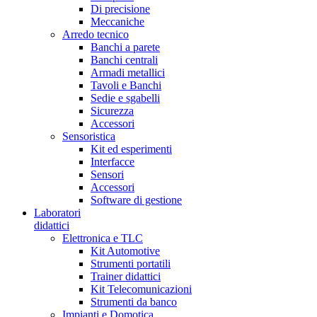
Di precisione
Meccaniche
Arredo tecnico
Banchi a parete
Banchi centrali
Armadi metallici
Tavoli e Banchi
Sedie e sgabelli
Sicurezza
Accessori
Sensoristica
Kit ed esperimenti
Interfacce
Sensori
Accessori
Software di gestione
Laboratori
didattici
Elettronica e TLC
Kit Automotive
Strumenti portatili
Trainer didattici
Kit Telecomunicazioni
Strumenti da banco
Impianti e Domotica