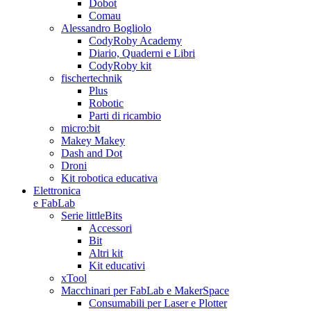
Dobot
Comau
Alessandro Bogliolo
CodyRoby Academy
Diario, Quaderni e Libri
CodyRoby kit
fischertechnik
Plus
Robotic
Parti di ricambio
micro:bit
Makey Makey
Dash and Dot
Droni
Kit robotica educativa
Elettronica
e FabLab
Serie littleBits
Accessori
Bit
Altri kit
Kit educativi
xTool
Macchinari per FabLab e MakerSpace
Consumabili per Laser e Plotter