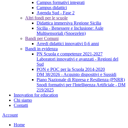
Campus formativi integrati
Campus didattici
Agenda Sud - Fase 2
Altri fondi per le scuole
Didattica immersiva Regione Sicilia
Sicilia - Benessere e Inclusione: Aule
Multisensoriali (Snoezelen)
Bandi per Comuni
Arredi didattici innovativi 0-6 anni
Bandi in evidenza
PN Scuola e competenze 2021-2027
Laboratori innovativi e avanzati - Regioni del
Sud
PON e POC per la Scuola 2014-2020
DM 38/2026 - Acquisto dispositivi e Sussidi
Piano Nazionale di Ripresa e Resilienza (PNRR)
Snodi formativi per l'Intelligenza Artificiale - DM
219/2025
Innovation for education
Chi siamo
Contatti
Account
Home