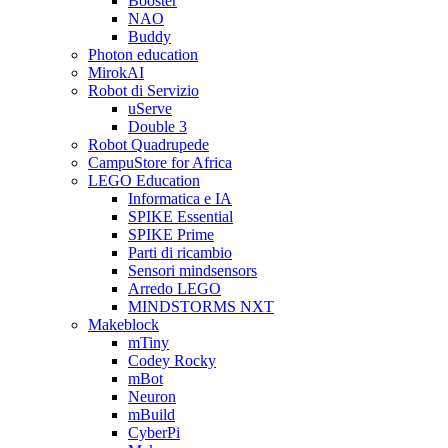
Booster
NAO
Buddy
Photon education
MirokAI
Robot di Servizio
uServe
Double 3
Robot Quadrupede
CampuStore for Africa
LEGO Education
Informatica e IA
SPIKE Essential
SPIKE Prime
Parti di ricambio
Sensori mindsensors
Arredo LEGO
MINDSTORMS NXT
Makeblock
mTiny
Codey Rocky
mBot
Neuron
mBuild
CyberPi