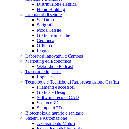
Distribuzione elettrica
Home Building
Laboratori di settore
Saldatura
Serigrafia
Moda Tessile
Grafiche artistiche
Ceramica
Officina
Legno
Laboratori innovativi e Campus
Marketing ed Economica
Webradio e Podcast
Trasporti e logistica
Logistica
Tecnologie e Tecniche di Rappresentazione Grafica
Filamenti e accessori
Grafica e Design
Software Tecnici CAD
Scanner 3D
Stampanti 3D
Biotecnologie agrarie e sanitarie
Sistemi e Automazione
Azionamento Motori
Bracci Robotici Industriali