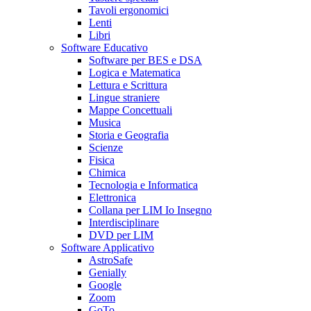
Tavoli ergonomici
Lenti
Libri
Software Educativo
Software per BES e DSA
Logica e Matematica
Lettura e Scrittura
Lingue straniere
Mappe Concettuali
Musica
Storia e Geografia
Scienze
Fisica
Chimica
Tecnologia e Informatica
Elettronica
Collana per LIM Io Insegno
Interdisciplinare
DVD per LIM
Software Applicativo
AstroSafe
Genially
Google
Zoom
GoTo