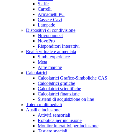
Staffe
Carrelli
Armadietti PC
Casse e Cavi
Lampade
Dispositivi di condivisione
Novoconnect
NovoPro
Risponditori Interattivi
Realtà virtuale e aumentata
Simbi experience
Meta
Altre marche
Calcolatrici
Calcolatrici Grafico-Simboliche CAS
Calcolatrici grafiche
Calcolatrici scientifiche
Calcolatrici finanziarie
Sistemi di acquisizione on line
Totem multimediali
Ausili e inclusione
Attività sensoriali
Robotica per inclusione
Monitor interattivi per inclusione
Tastiere speciali