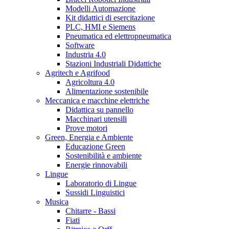
Modelli Automazione
Kit didattici di esercitazione
PLC, HMI e Siemens
Pneumatica ed elettropneumatica
Software
Industria 4.0
Stazioni Industriali Didattiche
Agritech e Agrifood
Agricoltura 4.0
Alimentazione sostenibile
Meccanica e macchine elettriche
Didattica su pannello
Macchinari utensili
Prove motori
Green, Energia e Ambiente
Educazione Green
Sostenibilità e ambiente
Energie rinnovabili
Lingue
Laboratorio di Lingue
Sussidi Linguistici
Musica
Chitarre - Bassi
Fiati