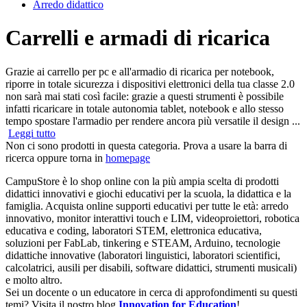
Arredo didattico
Carrelli e armadi di ricarica
Grazie ai carrello per pc e all'armadio di ricarica per notebook,
riporre in totale sicurezza i dispositivi elettronici della tua classe 2.0
non sarà mai stati così facile: grazie a questi strumenti è possibile
infatti ricaricare in totale autonomia tablet, notebook e allo stesso
tempo spostare l'armadio per rendere ancora più versatile il design ...
Leggi tutto
Non ci sono prodotti in questa categoria. Prova a usare la barra di
ricerca oppure torna in
homepage
CampuStore è lo shop online con la più ampia scelta di prodotti
didattici innovativi e giochi educativi per la scuola, la didattica e la
famiglia. Acquista online supporti educativi per tutte le età: arredo
innovativo, monitor interattivi touch e LIM, videoproiettori, robotica
educativa e coding, laboratori STEM, elettronica educativa,
soluzioni per FabLab, tinkering e STEAM, Arduino, tecnologie
didattiche innovative (laboratori linguistici, laboratori scientifici,
calcolatrici, ausili per disabili, software didattici, strumenti musicali)
e molto altro.
Sei un docente o un educatore in cerca di approfondimenti su questi
temi? Visita il nostro blog
Innovation for Education
!