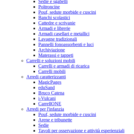
Sedie e sgabelli
Poltroncine
Pouf, sedute morbide e cuscini
Banchi scolastici
Cattedre e scrivanie
Armadi e librerie
Armadi casellari e metallici
Lavagne tradizionali
Pannelli fonoassorbenti e luci
Archiviazione
Materassi e tappeti
Carrelli e soluzioni mobili
Carrelli e armadi di ricarica
Carrelli mobili
Arredi caratterizzanti
MagicPages
eduSand
Bruco Catena
i-Vulcani
CarrellONE
Arredi per l'infanzia
Pouf, sedute morbide e cuscini
Arene e tribunette
Sedie
Tavoli per osservazione e attività esperienziali