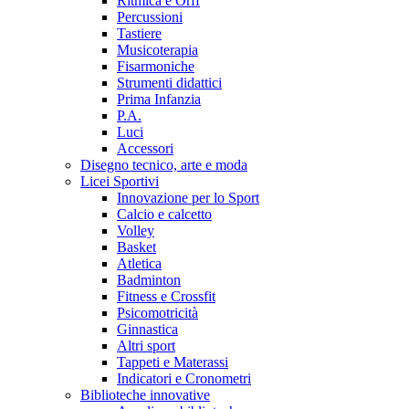
Ritmica e Orff
Percussioni
Tastiere
Musicoterapia
Fisarmoniche
Strumenti didattici
Prima Infanzia
P.A.
Luci
Accessori
Disegno tecnico, arte e moda
Licei Sportivi
Innovazione per lo Sport
Calcio e calcetto
Volley
Basket
Atletica
Badminton
Fitness e Crossfit
Psicomotricità
Ginnastica
Altri sport
Tappeti e Materassi
Indicatori e Cronometri
Biblioteche innovative