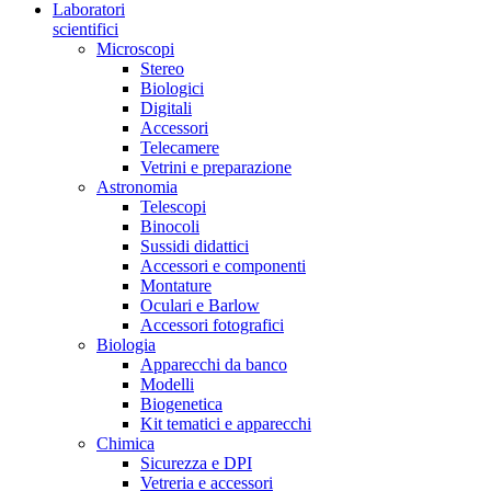
Laboratori
scientifici
Microscopi
Stereo
Biologici
Digitali
Accessori
Telecamere
Vetrini e preparazione
Astronomia
Telescopi
Binocoli
Sussidi didattici
Accessori e componenti
Montature
Oculari e Barlow
Accessori fotografici
Biologia
Apparecchi da banco
Modelli
Biogenetica
Kit tematici e apparecchi
Chimica
Sicurezza e DPI
Vetreria e accessori