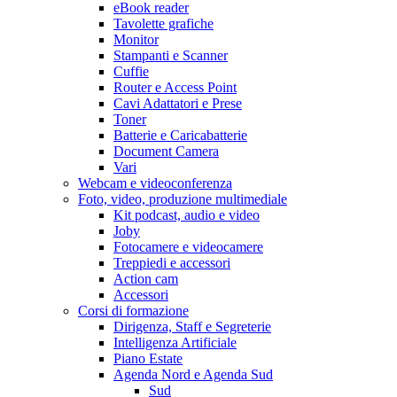
eBook reader
Tavolette grafiche
Monitor
Stampanti e Scanner
Cuffie
Router e Access Point
Cavi Adattatori e Prese
Toner
Batterie e Caricabatterie
Document Camera
Vari
Webcam e videoconferenza
Foto, video, produzione multimediale
Kit podcast, audio e video
Joby
Fotocamere e videocamere
Treppiedi e accessori
Action cam
Accessori
Corsi di formazione
Dirigenza, Staff e Segreterie
Intelligenza Artificiale
Piano Estate
Agenda Nord e Agenda Sud
Sud