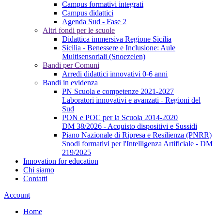
Campus formativi integrati
Campus didattici
Agenda Sud - Fase 2
Altri fondi per le scuole
Didattica immersiva Regione Sicilia
Sicilia - Benessere e Inclusione: Aule
Multisensoriali (Snoezelen)
Bandi per Comuni
Arredi didattici innovativi 0-6 anni
Bandi in evidenza
PN Scuola e competenze 2021-2027
Laboratori innovativi e avanzati - Regioni del
Sud
PON e POC per la Scuola 2014-2020
DM 38/2026 - Acquisto dispositivi e Sussidi
Piano Nazionale di Ripresa e Resilienza (PNRR)
Snodi formativi per l'Intelligenza Artificiale - DM
219/2025
Innovation for education
Chi siamo
Contatti
Account
Home