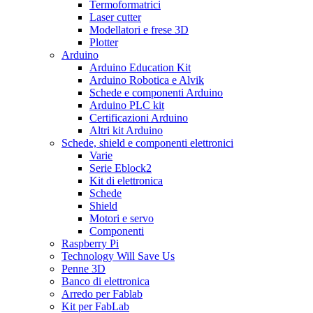
Termoformatrici
Laser cutter
Modellatori e frese 3D
Plotter
Arduino
Arduino Education Kit
Arduino Robotica e Alvik
Schede e componenti Arduino
Arduino PLC kit
Certificazioni Arduino
Altri kit Arduino
Schede, shield e componenti elettronici
Varie
Serie Eblock2
Kit di elettronica
Schede
Shield
Motori e servo
Componenti
Raspberry Pi
Technology Will Save Us
Penne 3D
Banco di elettronica
Arredo per Fablab
Kit per FabLab