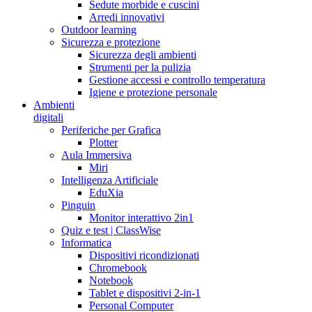
Sedute morbide e cuscini
Arredi innovativi
Outdoor learning
Sicurezza e protezione
Sicurezza degli ambienti
Strumenti per la pulizia
Gestione accessi e controllo temperatura
Igiene e protezione personale
Ambienti
digitali
Periferiche per Grafica
Plotter
Aula Immersiva
Miri
Intelligenza Artificiale
EduXia
Pinguin
Monitor interattivo 2in1
Quiz e test | ClassWise
Informatica
Dispositivi ricondizionati
Chromebook
Notebook
Tablet e dispositivi 2-in-1
Personal Computer