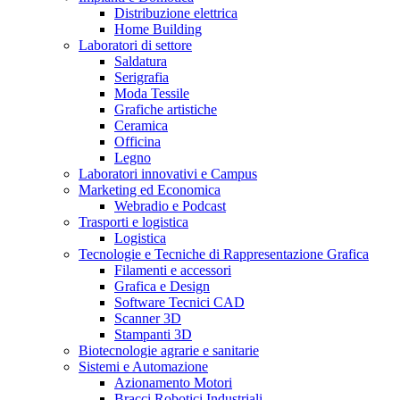
Distribuzione elettrica
Home Building
Laboratori di settore
Saldatura
Serigrafia
Moda Tessile
Grafiche artistiche
Ceramica
Officina
Legno
Laboratori innovativi e Campus
Marketing ed Economica
Webradio e Podcast
Trasporti e logistica
Logistica
Tecnologie e Tecniche di Rappresentazione Grafica
Filamenti e accessori
Grafica e Design
Software Tecnici CAD
Scanner 3D
Stampanti 3D
Biotecnologie agrarie e sanitarie
Sistemi e Automazione
Azionamento Motori
Bracci Robotici Industriali