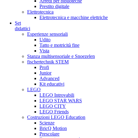
Arredi per biblioteche
Prestito digitale
Elettrotecnica
Elettrotecnica e macchine elettriche
Set
didattici
Esperienze sensoriali
Udito
Tatto e motricità fine
Vista
Stanza multisensoriale e Snoezelen
fischertechnik STEM
Profi
Junior
Advanced
Kit educativi
LEGO
LEGO Introvabili
LEGO STAR WARS
LEGO CITY
LEGO Friends
Costruzioni LEGO Education
Scienze
BricQ Motion
Prescolare