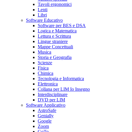
Tavoli ergonomici
Lenti
Libri
Software Educativo
Software per BES e DSA
Logica e Matematica
Lettura e Scrittura
Lingue straniere
Mappe Concettuali
Musica
Storia e Geografia
Scienze
Fisica
Chimica
Tecnologia e Informatica
Elettronica
Collana per LIM Io Insegno
Interdisciplinare
DVD per LIM
Software Applicativo
AstroSafe
Genially
Google
Zoom
GoTo