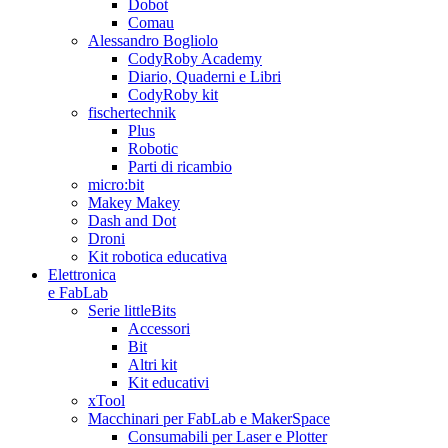
Dobot
Comau
Alessandro Bogliolo
CodyRoby Academy
Diario, Quaderni e Libri
CodyRoby kit
fischertechnik
Plus
Robotic
Parti di ricambio
micro:bit
Makey Makey
Dash and Dot
Droni
Kit robotica educativa
Elettronica
e FabLab
Serie littleBits
Accessori
Bit
Altri kit
Kit educativi
xTool
Macchinari per FabLab e MakerSpace
Consumabili per Laser e Plotter