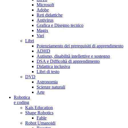
Microsoft
Adobe
Reti didattiche
Antivirus
Grafica e Disegno tecnico
Magix
Vari
Libri
Potenziamento dei prerequisiti di apprendimento
ADHD
Autismo, disabilità intellettive e sostegno
DSA e Difficoltà di apprendimento
Didattica inclusiva
Libri di testo
DVD
Astronomia
Scienze naturali
Arte
Robotica
e coding
Kais Education
Shape Robotics
Fable
Robot Umanoidi