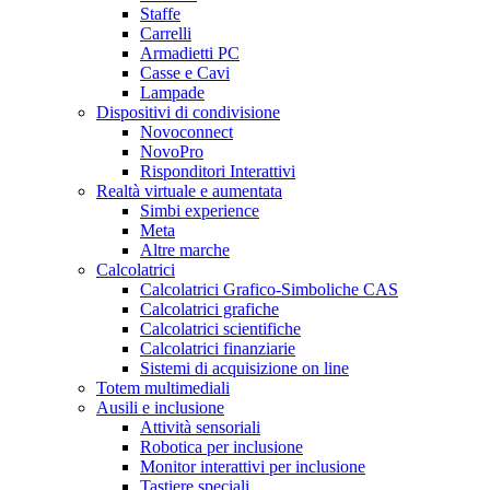
Staffe
Carrelli
Armadietti PC
Casse e Cavi
Lampade
Dispositivi di condivisione
Novoconnect
NovoPro
Risponditori Interattivi
Realtà virtuale e aumentata
Simbi experience
Meta
Altre marche
Calcolatrici
Calcolatrici Grafico-Simboliche CAS
Calcolatrici grafiche
Calcolatrici scientifiche
Calcolatrici finanziarie
Sistemi di acquisizione on line
Totem multimediali
Ausili e inclusione
Attività sensoriali
Robotica per inclusione
Monitor interattivi per inclusione
Tastiere speciali