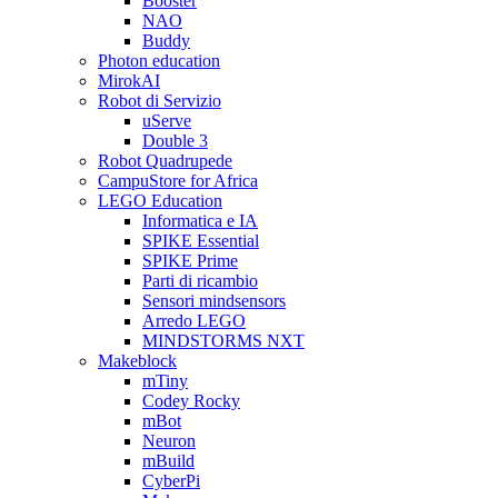
Booster
NAO
Buddy
Photon education
MirokAI
Robot di Servizio
uServe
Double 3
Robot Quadrupede
CampuStore for Africa
LEGO Education
Informatica e IA
SPIKE Essential
SPIKE Prime
Parti di ricambio
Sensori mindsensors
Arredo LEGO
MINDSTORMS NXT
Makeblock
mTiny
Codey Rocky
mBot
Neuron
mBuild
CyberPi