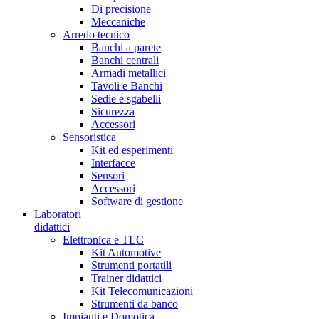
Di precisione
Meccaniche
Arredo tecnico
Banchi a parete
Banchi centrali
Armadi metallici
Tavoli e Banchi
Sedie e sgabelli
Sicurezza
Accessori
Sensoristica
Kit ed esperimenti
Interfacce
Sensori
Accessori
Software di gestione
Laboratori
didattici
Elettronica e TLC
Kit Automotive
Strumenti portatili
Trainer didattici
Kit Telecomunicazioni
Strumenti da banco
Impianti e Domotica