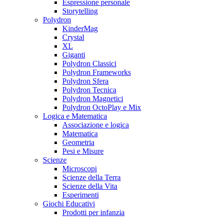
Espressione personale
Storytelling
Polydron
KinderMag
Crystal
XL
Giganti
Polydron Classici
Polydron Frameworks
Polydron Sfera
Polydron Tecnica
Polydron Magnetici
Polydron OctoPlay e Mix
Logica e Matematica
Associazione e logica
Matematica
Geometria
Pesi e Misure
Scienze
Microscopi
Scienze della Terra
Scienze della Vita
Esperimenti
Giochi Educativi
Prodotti per infanzia