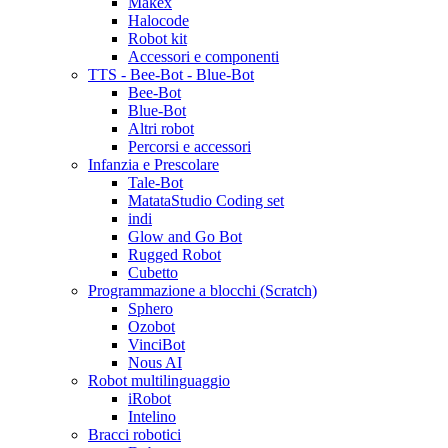
Makex
Halocode
Robot kit
Accessori e componenti
TTS - Bee-Bot - Blue-Bot
Bee-Bot
Blue-Bot
Altri robot
Percorsi e accessori
Infanzia e Prescolare
Tale-Bot
MatataStudio Coding set
indi
Glow and Go Bot
Rugged Robot
Cubetto
Programmazione a blocchi (Scratch)
Sphero
Ozobot
VinciBot
Nous AI
Robot multilinguaggio
iRobot
Intelino
Bracci robotici