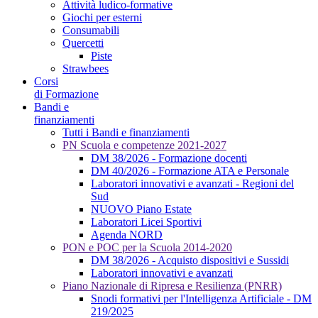
Attività ludico-formative
Giochi per esterni
Consumabili
Quercetti
Piste
Strawbees
Corsi
di Formazione
Bandi e
finanziamenti
Tutti i Bandi e finanziamenti
PN Scuola e competenze 2021-2027
DM 38/2026 - Formazione docenti
DM 40/2026 - Formazione ATA e Personale
Laboratori innovativi e avanzati - Regioni del
Sud
NUOVO Piano Estate
Laboratori Licei Sportivi
Agenda NORD
PON e POC per la Scuola 2014-2020
DM 38/2026 - Acquisto dispositivi e Sussidi
Laboratori innovativi e avanzati
Piano Nazionale di Ripresa e Resilienza (PNRR)
Snodi formativi per l'Intelligenza Artificiale - DM
219/2025