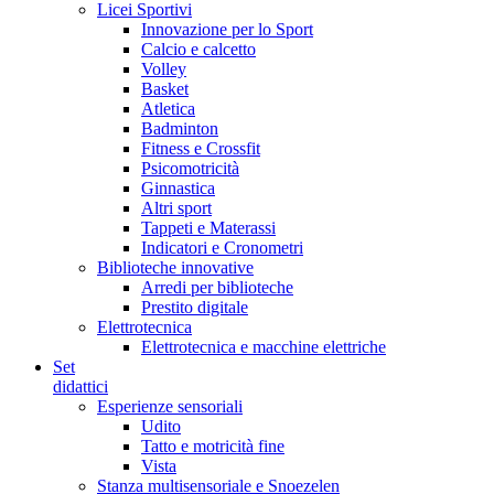
Licei Sportivi
Innovazione per lo Sport
Calcio e calcetto
Volley
Basket
Atletica
Badminton
Fitness e Crossfit
Psicomotricità
Ginnastica
Altri sport
Tappeti e Materassi
Indicatori e Cronometri
Biblioteche innovative
Arredi per biblioteche
Prestito digitale
Elettrotecnica
Elettrotecnica e macchine elettriche
Set
didattici
Esperienze sensoriali
Udito
Tatto e motricità fine
Vista
Stanza multisensoriale e Snoezelen