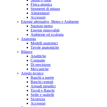
Suono e onde
Fisica atomica
Strumenti di misura
Alimentatori
Accessori
Energie alternative, Meteo e Ambiente
Stazioni meteo
Energie rinnovabili
Ambiente ed ecologia
Anatomia
Modelli anatomici
Tavole anatomiche
Bilance
Analitiche
Compatte
Di precisione
Meccaniche
Arredo tecnico
Banchi a parete
Banchi centrali
Armadi metallici
Tavoli e Banchi
Sedie e sgabelli
Sicurezza
Accessori