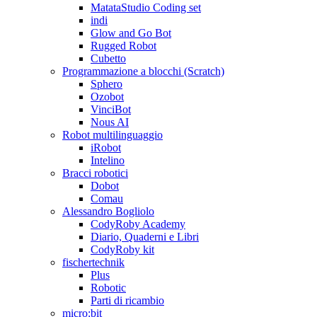
MatataStudio Coding set
indi
Glow and Go Bot
Rugged Robot
Cubetto
Programmazione a blocchi (Scratch)
Sphero
Ozobot
VinciBot
Nous AI
Robot multilinguaggio
iRobot
Intelino
Bracci robotici
Dobot
Comau
Alessandro Bogliolo
CodyRoby Academy
Diario, Quaderni e Libri
CodyRoby kit
fischertechnik
Plus
Robotic
Parti di ricambio
micro:bit