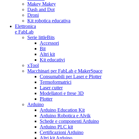
Makey Makey
Dash and Dot
Droni
Kit robotica educativa
Elettronica
e FabLab
Serie littleBits
Accessori
Bit
Altri kit
Kit educativi
xTool
Macchinari per FabLab e MakerSpace
Consumabili per Laser e Plotter
Termoformatrici
Laser cutter
Modellatori e frese 3D
Plotter
Arduino
Arduino Education Kit
Arduino Robotica e Alvik
Schede e componenti Arduino
Arduino PLC kit
Certificazioni Arduino
Altri kit Arduino