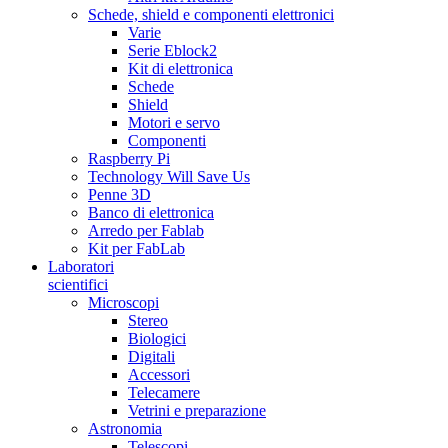
Schede, shield e componenti elettronici
Varie
Serie Eblock2
Kit di elettronica
Schede
Shield
Motori e servo
Componenti
Raspberry Pi
Technology Will Save Us
Penne 3D
Banco di elettronica
Arredo per Fablab
Kit per FabLab
Laboratori
scientifici
Microscopi
Stereo
Biologici
Digitali
Accessori
Telecamere
Vetrini e preparazione
Astronomia
Telescopi