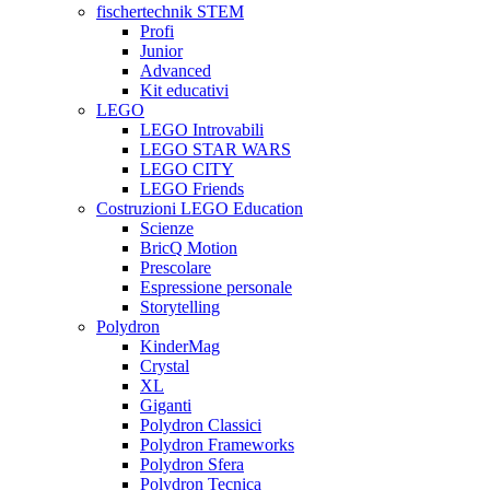
fischertechnik STEM
Profi
Junior
Advanced
Kit educativi
LEGO
LEGO Introvabili
LEGO STAR WARS
LEGO CITY
LEGO Friends
Costruzioni LEGO Education
Scienze
BricQ Motion
Prescolare
Espressione personale
Storytelling
Polydron
KinderMag
Crystal
XL
Giganti
Polydron Classici
Polydron Frameworks
Polydron Sfera
Polydron Tecnica