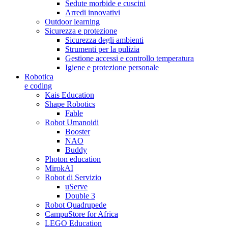
Sedute morbide e cuscini
Arredi innovativi
Outdoor learning
Sicurezza e protezione
Sicurezza degli ambienti
Strumenti per la pulizia
Gestione accessi e controllo temperatura
Igiene e protezione personale
Robotica
e coding
Kais Education
Shape Robotics
Fable
Robot Umanoidi
Booster
NAO
Buddy
Photon education
MirokAI
Robot di Servizio
uServe
Double 3
Robot Quadrupede
CampuStore for Africa
LEGO Education