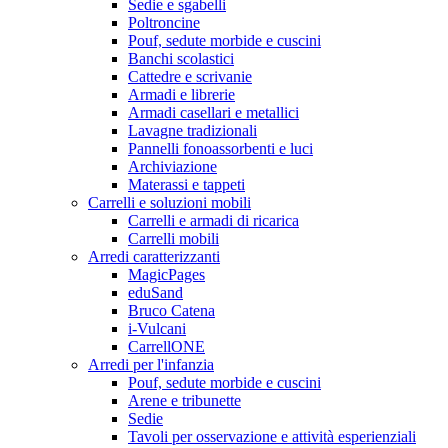
Sedie e sgabelli
Poltroncine
Pouf, sedute morbide e cuscini
Banchi scolastici
Cattedre e scrivanie
Armadi e librerie
Armadi casellari e metallici
Lavagne tradizionali
Pannelli fonoassorbenti e luci
Archiviazione
Materassi e tappeti
Carrelli e soluzioni mobili
Carrelli e armadi di ricarica
Carrelli mobili
Arredi caratterizzanti
MagicPages
eduSand
Bruco Catena
i-Vulcani
CarrellONE
Arredi per l'infanzia
Pouf, sedute morbide e cuscini
Arene e tribunette
Sedie
Tavoli per osservazione e attività esperienziali