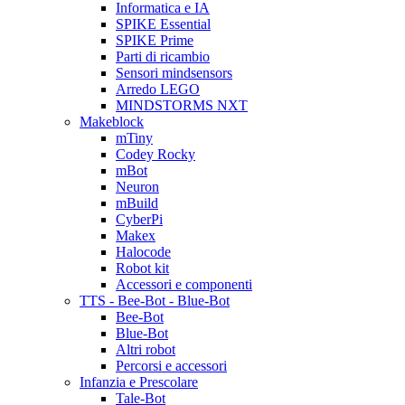
Informatica e IA
SPIKE Essential
SPIKE Prime
Parti di ricambio
Sensori mindsensors
Arredo LEGO
MINDSTORMS NXT
Makeblock
mTiny
Codey Rocky
mBot
Neuron
mBuild
CyberPi
Makex
Halocode
Robot kit
Accessori e componenti
TTS - Bee-Bot - Blue-Bot
Bee-Bot
Blue-Bot
Altri robot
Percorsi e accessori
Infanzia e Prescolare
Tale-Bot