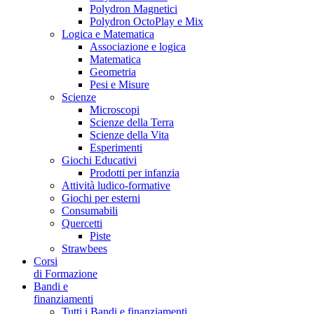
Polydron Magnetici
Polydron OctoPlay e Mix
Logica e Matematica
Associazione e logica
Matematica
Geometria
Pesi e Misure
Scienze
Microscopi
Scienze della Terra
Scienze della Vita
Esperimenti
Giochi Educativi
Prodotti per infanzia
Attività ludico-formative
Giochi per esterni
Consumabili
Quercetti
Piste
Strawbees
Corsi
di Formazione
Bandi e
finanziamenti
Tutti i Bandi e finanziamenti