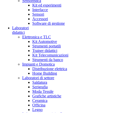
Sensoristica
Kit ed esperimenti
Interfacce
Sensori
Accessori
Software di gestione
Laboratori
didattici
Elettronica e TLC
Kit Automotive
Strumenti portatili
Trainer didattici
Kit Telecomunicazioni
Strumenti da banco
Impianti e Domotica
Distribuzione elettrica
Home Building
Laboratori di settore
Saldatura
Serigrafia
Moda Tessile
Grafiche artistiche
Ceramica
Officina
Legno