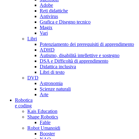
Adobe
Reti didattiche
Antivirus
Grafica e Disegno tecnico
Magix
Vari
Libri
Potenziamento dei prerequisiti di apprendimento
ADHD
Autismo, disabilità intellettive e sostegno
DSA e Difficoltà di apprendimento
Didattica inclusiva
Libri di testo
DVD
Astronomia
Scienze naturali
Arte
Robotica
e coding
Kais Education
Shape Robotics
Fable
Robot Umanoidi
Booster