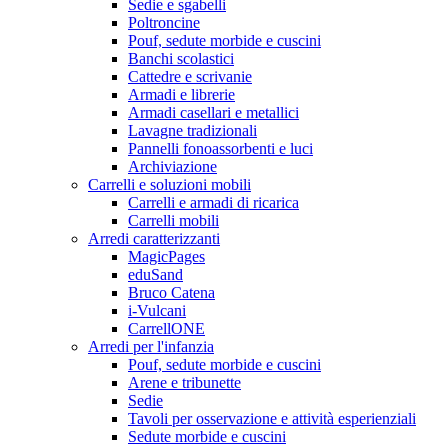
Sedie e sgabelli
Poltroncine
Pouf, sedute morbide e cuscini
Banchi scolastici
Cattedre e scrivanie
Armadi e librerie
Armadi casellari e metallici
Lavagne tradizionali
Pannelli fonoassorbenti e luci
Archiviazione
Carrelli e soluzioni mobili
Carrelli e armadi di ricarica
Carrelli mobili
Arredi caratterizzanti
MagicPages
eduSand
Bruco Catena
i-Vulcani
CarrellONE
Arredi per l'infanzia
Pouf, sedute morbide e cuscini
Arene e tribunette
Sedie
Tavoli per osservazione e attività esperienziali
Sedute morbide e cuscini