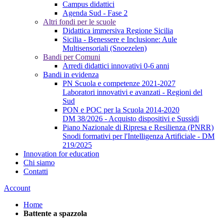
Campus didattici
Agenda Sud - Fase 2
Altri fondi per le scuole
Didattica immersiva Regione Sicilia
Sicilia - Benessere e Inclusione: Aule
Multisensoriali (Snoezelen)
Bandi per Comuni
Arredi didattici innovativi 0-6 anni
Bandi in evidenza
PN Scuola e competenze 2021-2027
Laboratori innovativi e avanzati - Regioni del
Sud
PON e POC per la Scuola 2014-2020
DM 38/2026 - Acquisto dispositivi e Sussidi
Piano Nazionale di Ripresa e Resilienza (PNRR)
Snodi formativi per l'Intelligenza Artificiale - DM
219/2025
Innovation for education
Chi siamo
Contatti
Account
Home
Battente a spazzola