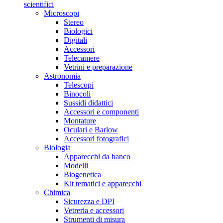
scientifici
Microscopi
Stereo
Biologici
Digitali
Accessori
Telecamere
Vetrini e preparazione
Astronomia
Telescopi
Binocoli
Sussidi didattici
Accessori e componenti
Montature
Oculari e Barlow
Accessori fotografici
Biologia
Apparecchi da banco
Modelli
Biogenetica
Kit tematici e apparecchi
Chimica
Sicurezza e DPI
Vetreria e accessori
Strumenti di misura