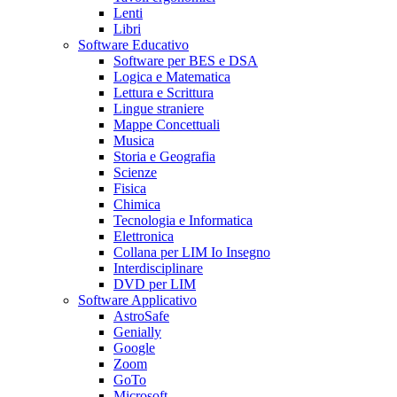
Lenti
Libri
Software Educativo
Software per BES e DSA
Logica e Matematica
Lettura e Scrittura
Lingue straniere
Mappe Concettuali
Musica
Storia e Geografia
Scienze
Fisica
Chimica
Tecnologia e Informatica
Elettronica
Collana per LIM Io Insegno
Interdisciplinare
DVD per LIM
Software Applicativo
AstroSafe
Genially
Google
Zoom
GoTo
Microsoft