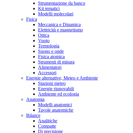
Strumentazione da banco
Kit tematici
Modelli molecolari
Fisica
Meccanica e Dinamica
Elettricità e magnetismo
Ottica
Vuoto
Termologia
Suono e onde
Fisica atomica
Strumenti di misura
Alimentatori
Accessori
Energie alternative, Meteo e Ambiente
Stazioni meteo
Energie rinnovabili
Ambiente ed ecologia
Anatomia
Modelli anatomici
Tavole anatomiche
Bilance
Analitiche
Compatte
Di precisione