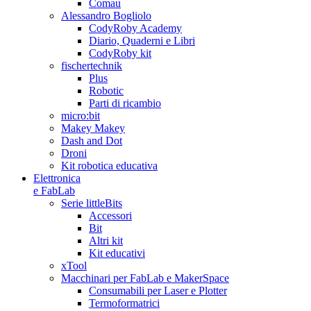
Comau
Alessandro Bogliolo
CodyRoby Academy
Diario, Quaderni e Libri
CodyRoby kit
fischertechnik
Plus
Robotic
Parti di ricambio
micro:bit
Makey Makey
Dash and Dot
Droni
Kit robotica educativa
Elettronica
e FabLab
Serie littleBits
Accessori
Bit
Altri kit
Kit educativi
xTool
Macchinari per FabLab e MakerSpace
Consumabili per Laser e Plotter
Termoformatrici