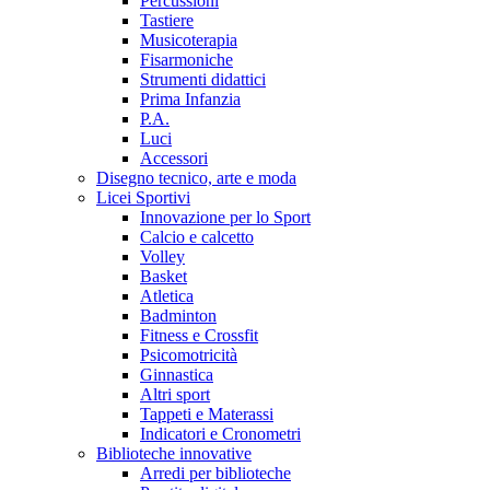
Percussioni
Tastiere
Musicoterapia
Fisarmoniche
Strumenti didattici
Prima Infanzia
P.A.
Luci
Accessori
Disegno tecnico, arte e moda
Licei Sportivi
Innovazione per lo Sport
Calcio e calcetto
Volley
Basket
Atletica
Badminton
Fitness e Crossfit
Psicomotricità
Ginnastica
Altri sport
Tappeti e Materassi
Indicatori e Cronometri
Biblioteche innovative
Arredi per biblioteche