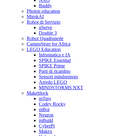
NAO
Buddy
Photon education
MirokAI
Robot di Servizio
uServe
Double 3
Robot Quadrupede
CampuStore for Africa
LEGO Education
Informatica e IA
SPIKE Essential
SPIKE Prime
Parti di ricambio
Sensori mindsensors
Arredo LEGO
MINDSTORMS NXT
Makeblock
mTiny
Codey Rocky
mBot
Neuron
mBuild
CyberPi
Makex