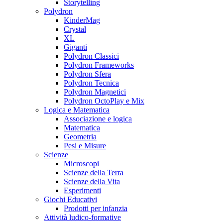
Storytelling
Polydron
KinderMag
Crystal
XL
Giganti
Polydron Classici
Polydron Frameworks
Polydron Sfera
Polydron Tecnica
Polydron Magnetici
Polydron OctoPlay e Mix
Logica e Matematica
Associazione e logica
Matematica
Geometria
Pesi e Misure
Scienze
Microscopi
Scienze della Terra
Scienze della Vita
Esperimenti
Giochi Educativi
Prodotti per infanzia
Attività ludico-formative