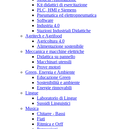
Kit didattici di esercitazione
PLC, HMI e Siemens
Pneumatica ed elettropneumatica
Software
Industria 4.0
Stazioni Industriali Didattiche
Agritech e Agrifood
Agricoltura 4.0
Alimentazione sostenibile
Meccanica e macchine elettriche
Didattica su pannello
Macchinari utensili
Prove motori
Green, Energia e Ambiente
Educazione Green
Sostenibilità e ambiente
Energie rinnovabili
Lingue
Laboratorio di Lingue
Sussidi Linguistici
Musica
Chitarre - Bassi
Fiati
Ritmica e Orff