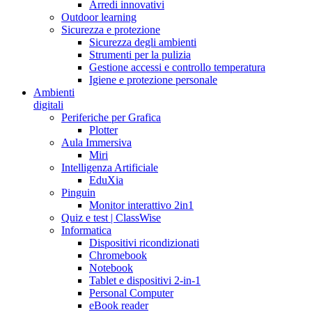
Arredi innovativi
Outdoor learning
Sicurezza e protezione
Sicurezza degli ambienti
Strumenti per la pulizia
Gestione accessi e controllo temperatura
Igiene e protezione personale
Ambienti
digitali
Periferiche per Grafica
Plotter
Aula Immersiva
Miri
Intelligenza Artificiale
EduXia
Pinguin
Monitor interattivo 2in1
Quiz e test | ClassWise
Informatica
Dispositivi ricondizionati
Chromebook
Notebook
Tablet e dispositivi 2-in-1
Personal Computer
eBook reader