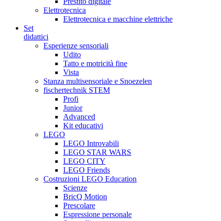
Prestito digitale
Elettrotecnica
Elettrotecnica e macchine elettriche
Set
didattici
Esperienze sensoriali
Udito
Tatto e motricità fine
Vista
Stanza multisensoriale e Snoezelen
fischertechnik STEM
Profi
Junior
Advanced
Kit educativi
LEGO
LEGO Introvabili
LEGO STAR WARS
LEGO CITY
LEGO Friends
Costruzioni LEGO Education
Scienze
BricQ Motion
Prescolare
Espressione personale