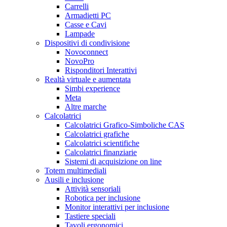
Carrelli
Armadietti PC
Casse e Cavi
Lampade
Dispositivi di condivisione
Novoconnect
NovoPro
Risponditori Interattivi
Realtà virtuale e aumentata
Simbi experience
Meta
Altre marche
Calcolatrici
Calcolatrici Grafico-Simboliche CAS
Calcolatrici grafiche
Calcolatrici scientifiche
Calcolatrici finanziarie
Sistemi di acquisizione on line
Totem multimediali
Ausili e inclusione
Attività sensoriali
Robotica per inclusione
Monitor interattivi per inclusione
Tastiere speciali
Tavoli ergonomici