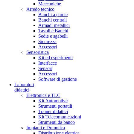
Meccaniche
Arredo tecnico
Banchi a parete
Banchi centrali
Armadi metallici
Tavoli e Banchi
Sedie e sgabelli
Sicurezza
Accessori
Sensoristica
Kit ed esperimenti
Interfacce
Sensori
Accessori
Software di gestione
Laboratori
didattici
Elettronica e TLC
Kit Automotive
Strumenti portatili
Trainer didattici
Kit Telecomunicazioni
Strumenti da banco
Impianti e Domotica
Distribuzione elettrica