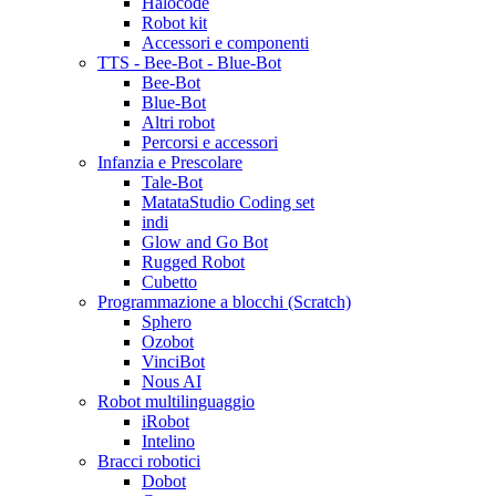
Halocode
Robot kit
Accessori e componenti
TTS - Bee-Bot - Blue-Bot
Bee-Bot
Blue-Bot
Altri robot
Percorsi e accessori
Infanzia e Prescolare
Tale-Bot
MatataStudio Coding set
indi
Glow and Go Bot
Rugged Robot
Cubetto
Programmazione a blocchi (Scratch)
Sphero
Ozobot
VinciBot
Nous AI
Robot multilinguaggio
iRobot
Intelino
Bracci robotici
Dobot