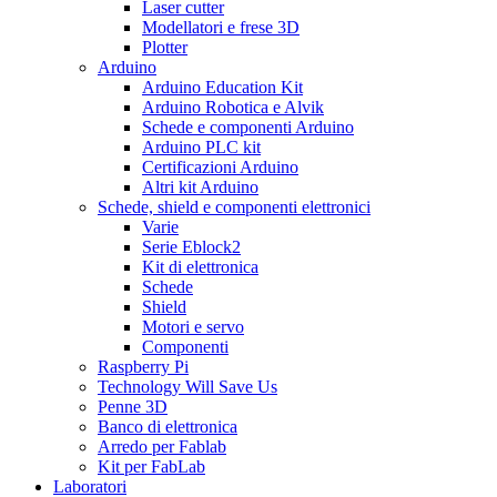
Laser cutter
Modellatori e frese 3D
Plotter
Arduino
Arduino Education Kit
Arduino Robotica e Alvik
Schede e componenti Arduino
Arduino PLC kit
Certificazioni Arduino
Altri kit Arduino
Schede, shield e componenti elettronici
Varie
Serie Eblock2
Kit di elettronica
Schede
Shield
Motori e servo
Componenti
Raspberry Pi
Technology Will Save Us
Penne 3D
Banco di elettronica
Arredo per Fablab
Kit per FabLab
Laboratori