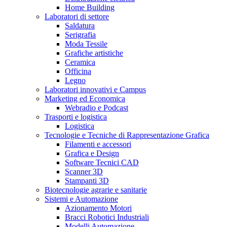
Home Building
Laboratori di settore
Saldatura
Serigrafia
Moda Tessile
Grafiche artistiche
Ceramica
Officina
Legno
Laboratori innovativi e Campus
Marketing ed Economica
Webradio e Podcast
Trasporti e logistica
Logistica
Tecnologie e Tecniche di Rappresentazione Grafica
Filamenti e accessori
Grafica e Design
Software Tecnici CAD
Scanner 3D
Stampanti 3D
Biotecnologie agrarie e sanitarie
Sistemi e Automazione
Azionamento Motori
Bracci Robotici Industriali
Modelli Automazione