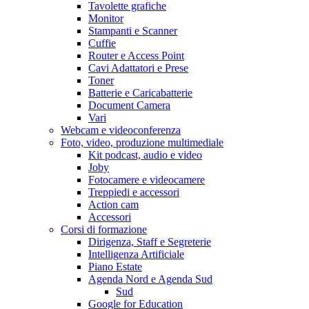
Tavolette grafiche
Monitor
Stampanti e Scanner
Cuffie
Router e Access Point
Cavi Adattatori e Prese
Toner
Batterie e Caricabatterie
Document Camera
Vari
Webcam e videoconferenza
Foto, video, produzione multimediale
Kit podcast, audio e video
Joby
Fotocamere e videocamere
Treppiedi e accessori
Action cam
Accessori
Corsi di formazione
Dirigenza, Staff e Segreterie
Intelligenza Artificiale
Piano Estate
Agenda Nord e Agenda Sud
Sud
Google for Education