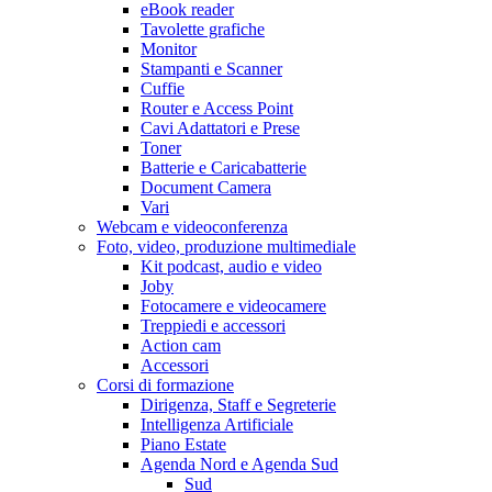
eBook reader
Tavolette grafiche
Monitor
Stampanti e Scanner
Cuffie
Router e Access Point
Cavi Adattatori e Prese
Toner
Batterie e Caricabatterie
Document Camera
Vari
Webcam e videoconferenza
Foto, video, produzione multimediale
Kit podcast, audio e video
Joby
Fotocamere e videocamere
Treppiedi e accessori
Action cam
Accessori
Corsi di formazione
Dirigenza, Staff e Segreterie
Intelligenza Artificiale
Piano Estate
Agenda Nord e Agenda Sud
Sud