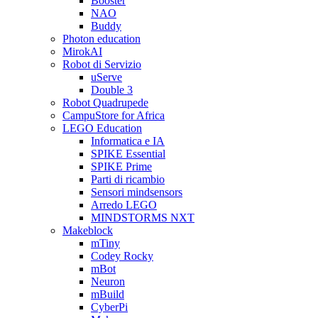
Booster
NAO
Buddy
Photon education
MirokAI
Robot di Servizio
uServe
Double 3
Robot Quadrupede
CampuStore for Africa
LEGO Education
Informatica e IA
SPIKE Essential
SPIKE Prime
Parti di ricambio
Sensori mindsensors
Arredo LEGO
MINDSTORMS NXT
Makeblock
mTiny
Codey Rocky
mBot
Neuron
mBuild
CyberPi