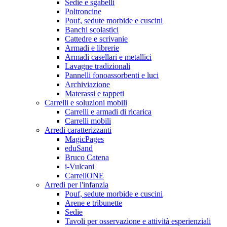
Sedie e sgabelli
Poltroncine
Pouf, sedute morbide e cuscini
Banchi scolastici
Cattedre e scrivanie
Armadi e librerie
Armadi casellari e metallici
Lavagne tradizionali
Pannelli fonoassorbenti e luci
Archiviazione
Materassi e tappeti
Carrelli e soluzioni mobili
Carrelli e armadi di ricarica
Carrelli mobili
Arredi caratterizzanti
MagicPages
eduSand
Bruco Catena
i-Vulcani
CarrellONE
Arredi per l'infanzia
Pouf, sedute morbide e cuscini
Arene e tribunette
Sedie
Tavoli per osservazione e attività esperienziali