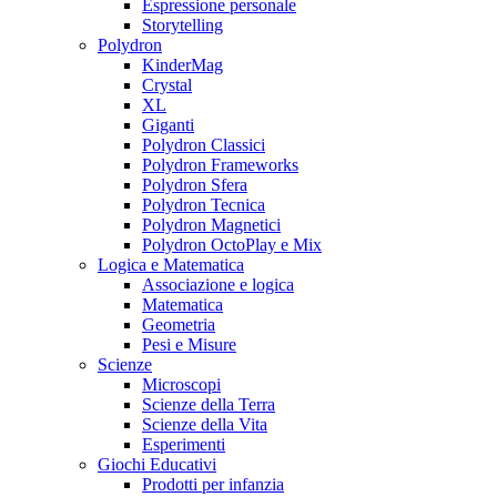
Espressione personale
Storytelling
Polydron
KinderMag
Crystal
XL
Giganti
Polydron Classici
Polydron Frameworks
Polydron Sfera
Polydron Tecnica
Polydron Magnetici
Polydron OctoPlay e Mix
Logica e Matematica
Associazione e logica
Matematica
Geometria
Pesi e Misure
Scienze
Microscopi
Scienze della Terra
Scienze della Vita
Esperimenti
Giochi Educativi
Prodotti per infanzia