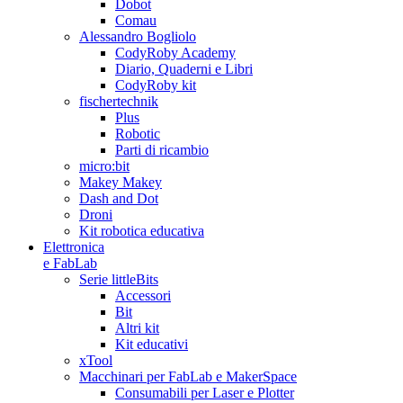
Dobot
Comau
Alessandro Bogliolo
CodyRoby Academy
Diario, Quaderni e Libri
CodyRoby kit
fischertechnik
Plus
Robotic
Parti di ricambio
micro:bit
Makey Makey
Dash and Dot
Droni
Kit robotica educativa
Elettronica
e FabLab
Serie littleBits
Accessori
Bit
Altri kit
Kit educativi
xTool
Macchinari per FabLab e MakerSpace
Consumabili per Laser e Plotter