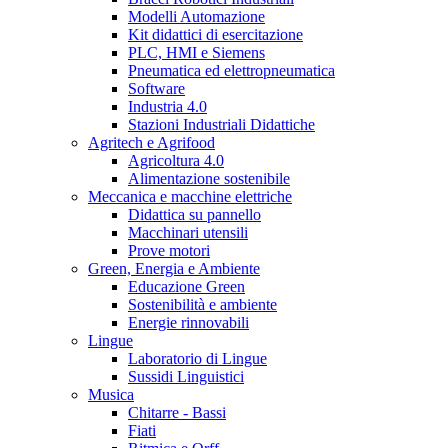
Modelli Automazione
Kit didattici di esercitazione
PLC, HMI e Siemens
Pneumatica ed elettropneumatica
Software
Industria 4.0
Stazioni Industriali Didattiche
Agritech e Agrifood
Agricoltura 4.0
Alimentazione sostenibile
Meccanica e macchine elettriche
Didattica su pannello
Macchinari utensili
Prove motori
Green, Energia e Ambiente
Educazione Green
Sostenibilità e ambiente
Energie rinnovabili
Lingue
Laboratorio di Lingue
Sussidi Linguistici
Musica
Chitarre - Bassi
Fiati