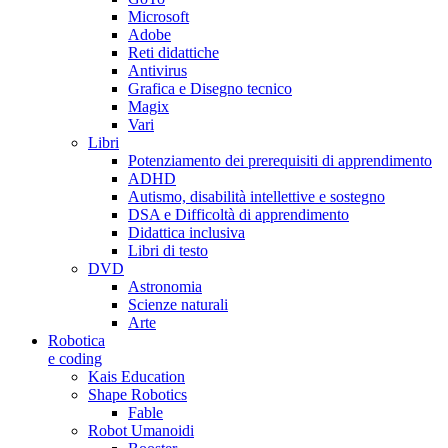
Microsoft
Adobe
Reti didattiche
Antivirus
Grafica e Disegno tecnico
Magix
Vari
Libri
Potenziamento dei prerequisiti di apprendimento
ADHD
Autismo, disabilità intellettive e sostegno
DSA e Difficoltà di apprendimento
Didattica inclusiva
Libri di testo
DVD
Astronomia
Scienze naturali
Arte
Robotica
e coding
Kais Education
Shape Robotics
Fable
Robot Umanoidi