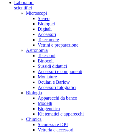
Laboratori
scientifici
Microscopi
Stereo
Biologici
Digitali
Accessori
Telecamere
Vetrini e preparazione
Astronomia
Telescopi
Binocoli
Sussidi didattici
Accessori e componenti
Montature
Oculari e Barlow
Accessori fotografici
Biologia
Apparecchi da banco
Modelli
Biogenetica
Kit tematici e apparecchi
Chimica
Sicurezza e DPI
Vetreria e accessori