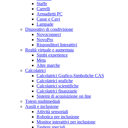
Staffe
Carrelli
Armadietti PC
Casse e Cavi
Lampade
Dispositivi di condivisione
Novoconnect
NovoPro
Risponditori Interattivi
Realtà virtuale e aumentata
Simbi experience
Meta
Altre marche
Calcolatrici
Calcolatrici Grafico-Simboliche CAS
Calcolatrici grafiche
Calcolatrici scientifiche
Calcolatrici finanziarie
Sistemi di acquisizione on line
Totem multimediali
Ausili e inclusione
Attività sensoriali
Robotica per inclusione
Monitor interattivi per inclusione
Tastiere speciali