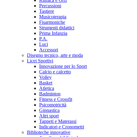
Ritmica e Orff
Percussioni
Tastiere
Musicoterapia
Fisarmoniche
Strumenti didattici
Prima Infanzia
P.A.
Luci
Accessori
Disegno tecnico, arte e moda
Licei Sportivi
Innovazione per lo Sport
Calcio e calcetto
Volley
Basket
Atletica
Badminton
Fitness e Crossfit
Psicomotricità
Ginnastica
Altri sport
Tappeti e Materassi
Indicatori e Cronometri
Biblioteche innovative