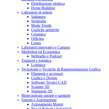
Distribuzione elettrica
Home Building
Laboratori di settore
Saldatura
Serigrafia
Moda Tessile
Grafiche artistiche
Ceramica
Officina
Legno
Laboratori innovativi e Campus
Marketing ed Economica
Webradio e Podcast
Trasporti e logistica
Logistica
Tecnologie e Tecniche di Rappresentazione Grafica
Filamenti e accessori
Grafica e Design
Software Tecnici CAD
Scanner 3D
Stampanti 3D
Biotecnologie agrarie e sanitarie
Sistemi e Automazione
Azionamento Motori
Bracci Robotici Industriali