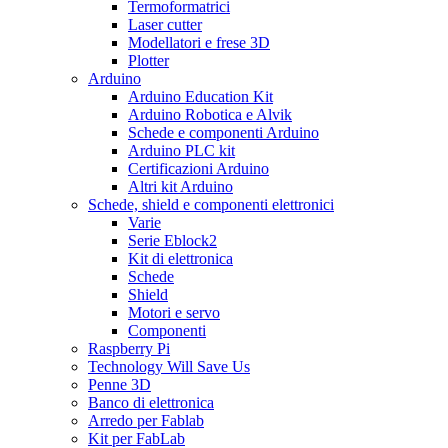
Termoformatrici
Laser cutter
Modellatori e frese 3D
Plotter
Arduino
Arduino Education Kit
Arduino Robotica e Alvik
Schede e componenti Arduino
Arduino PLC kit
Certificazioni Arduino
Altri kit Arduino
Schede, shield e componenti elettronici
Varie
Serie Eblock2
Kit di elettronica
Schede
Shield
Motori e servo
Componenti
Raspberry Pi
Technology Will Save Us
Penne 3D
Banco di elettronica
Arredo per Fablab
Kit per FabLab