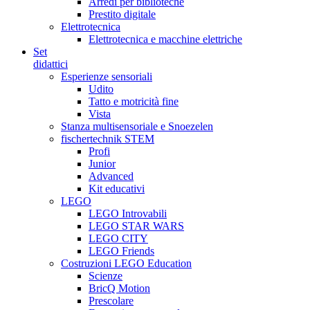
Arredi per biblioteche
Prestito digitale
Elettrotecnica
Elettrotecnica e macchine elettriche
Set
didattici
Esperienze sensoriali
Udito
Tatto e motricità fine
Vista
Stanza multisensoriale e Snoezelen
fischertechnik STEM
Profi
Junior
Advanced
Kit educativi
LEGO
LEGO Introvabili
LEGO STAR WARS
LEGO CITY
LEGO Friends
Costruzioni LEGO Education
Scienze
BricQ Motion
Prescolare