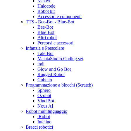
Makex
Halocode
Robot kit
Accessori e componenti
TTS - Bee-Bot - Blue-Bot
Bee-Bot
Blue-Bot
Altri robot
Percorsi e accessori
Infanzia e Prescolare
Tale-Bot
MatataStudio Coding set
indi
Glow and Go Bot
Rugged Robot
Cubetto
Programmazione a blocchi (Scratch)
Sphero
Ozobot
VinciBot
Nous AI
Robot multilinguaggio
iRobot
Intelino
Bracci robotici