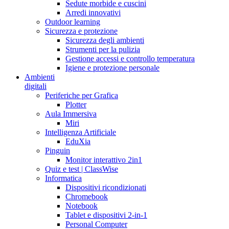
Sedute morbide e cuscini
Arredi innovativi
Outdoor learning
Sicurezza e protezione
Sicurezza degli ambienti
Strumenti per la pulizia
Gestione accessi e controllo temperatura
Igiene e protezione personale
Ambienti
digitali
Periferiche per Grafica
Plotter
Aula Immersiva
Miri
Intelligenza Artificiale
EduXia
Pinguin
Monitor interattivo 2in1
Quiz e test | ClassWise
Informatica
Dispositivi ricondizionati
Chromebook
Notebook
Tablet e dispositivi 2-in-1
Personal Computer