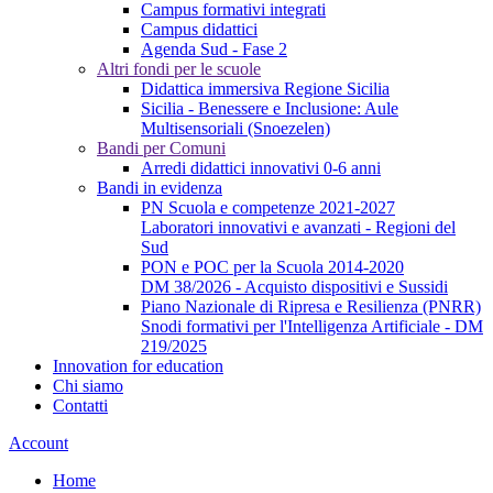
Campus formativi integrati
Campus didattici
Agenda Sud - Fase 2
Altri fondi per le scuole
Didattica immersiva Regione Sicilia
Sicilia - Benessere e Inclusione: Aule
Multisensoriali (Snoezelen)
Bandi per Comuni
Arredi didattici innovativi 0-6 anni
Bandi in evidenza
PN Scuola e competenze 2021-2027
Laboratori innovativi e avanzati - Regioni del
Sud
PON e POC per la Scuola 2014-2020
DM 38/2026 - Acquisto dispositivi e Sussidi
Piano Nazionale di Ripresa e Resilienza (PNRR)
Snodi formativi per l'Intelligenza Artificiale - DM
219/2025
Innovation for education
Chi siamo
Contatti
Account
Home