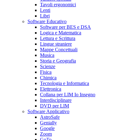
Tavoli ergonomici
Lenti
Libri
Software Educativo
Software per BES e DSA
Logica e Matematica
Lettura e Scrittura
Lingue straniere
Mappe Concettuali
Musica
Storia e Geografia
Scienze
Fisica
Chimica
Tecnologia e Informatica
Elettronica
Collana per LIM Io Insegno
Interdisciplinare
DVD per LIM
Software Applicativo
AstroSafe
Genially
Google
Zoom
GoTo