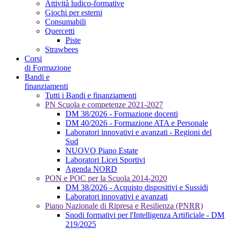
Attività ludico-formative
Giochi per esterni
Consumabili
Quercetti
Piste
Strawbees
Corsi
di Formazione
Bandi e
finanziamenti
Tutti i Bandi e finanziamenti
PN Scuola e competenze 2021-2027
DM 38/2026 - Formazione docenti
DM 40/2026 - Formazione ATA e Personale
Laboratori innovativi e avanzati - Regioni del
Sud
NUOVO Piano Estate
Laboratori Licei Sportivi
Agenda NORD
PON e POC per la Scuola 2014-2020
DM 38/2026 - Acquisto dispositivi e Sussidi
Laboratori innovativi e avanzati
Piano Nazionale di Ripresa e Resilienza (PNRR)
Snodi formativi per l'Intelligenza Artificiale - DM
219/2025