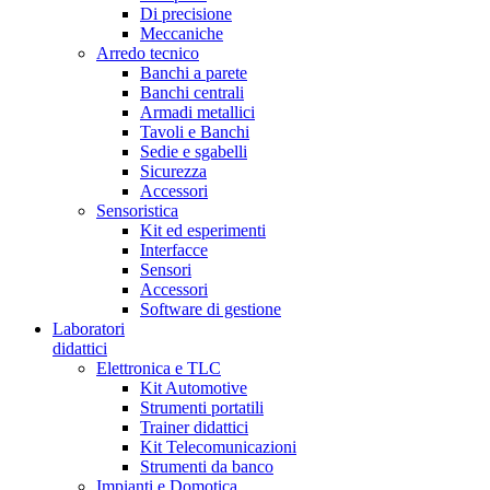
Di precisione
Meccaniche
Arredo tecnico
Banchi a parete
Banchi centrali
Armadi metallici
Tavoli e Banchi
Sedie e sgabelli
Sicurezza
Accessori
Sensoristica
Kit ed esperimenti
Interfacce
Sensori
Accessori
Software di gestione
Laboratori
didattici
Elettronica e TLC
Kit Automotive
Strumenti portatili
Trainer didattici
Kit Telecomunicazioni
Strumenti da banco
Impianti e Domotica