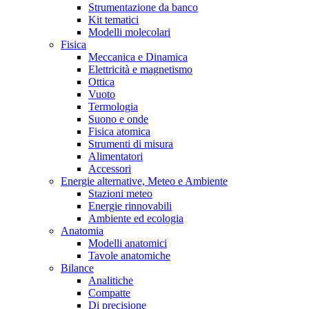
Strumentazione da banco
Kit tematici
Modelli molecolari
Fisica
Meccanica e Dinamica
Elettricità e magnetismo
Ottica
Vuoto
Termologia
Suono e onde
Fisica atomica
Strumenti di misura
Alimentatori
Accessori
Energie alternative, Meteo e Ambiente
Stazioni meteo
Energie rinnovabili
Ambiente ed ecologia
Anatomia
Modelli anatomici
Tavole anatomiche
Bilance
Analitiche
Compatte
Di precisione