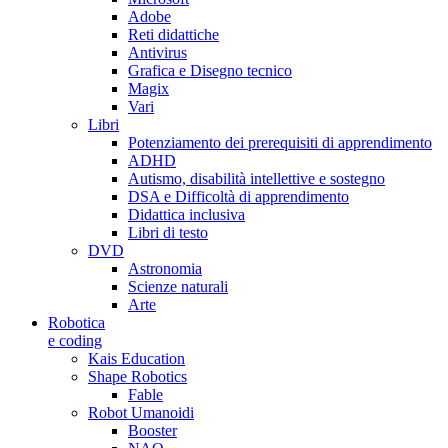
Adobe
Reti didattiche
Antivirus
Grafica e Disegno tecnico
Magix
Vari
Libri
Potenziamento dei prerequisiti di apprendimento
ADHD
Autismo, disabilità intellettive e sostegno
DSA e Difficoltà di apprendimento
Didattica inclusiva
Libri di testo
DVD
Astronomia
Scienze naturali
Arte
Robotica
e coding
Kais Education
Shape Robotics
Fable
Robot Umanoidi
Booster