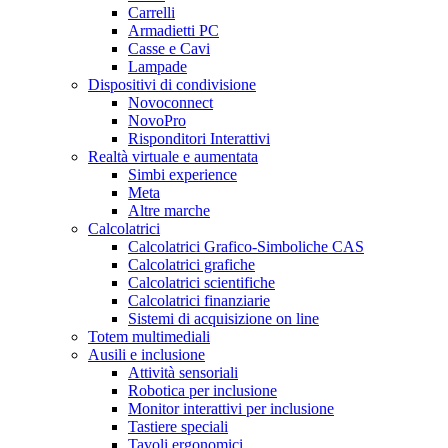
Carrelli
Armadietti PC
Casse e Cavi
Lampade
Dispositivi di condivisione
Novoconnect
NovoPro
Risponditori Interattivi
Realtà virtuale e aumentata
Simbi experience
Meta
Altre marche
Calcolatrici
Calcolatrici Grafico-Simboliche CAS
Calcolatrici grafiche
Calcolatrici scientifiche
Calcolatrici finanziarie
Sistemi di acquisizione on line
Totem multimediali
Ausili e inclusione
Attività sensoriali
Robotica per inclusione
Monitor interattivi per inclusione
Tastiere speciali
Tavoli ergonomici