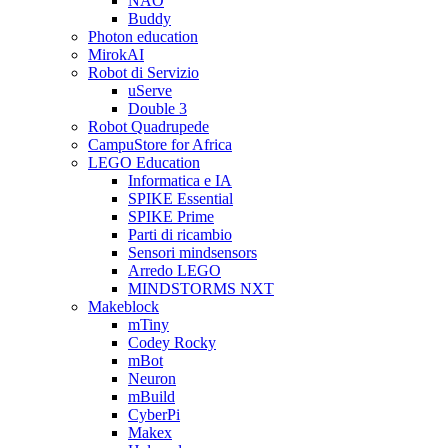
NAO
Buddy
Photon education
MirokAI
Robot di Servizio
uServe
Double 3
Robot Quadrupede
CampuStore for Africa
LEGO Education
Informatica e IA
SPIKE Essential
SPIKE Prime
Parti di ricambio
Sensori mindsensors
Arredo LEGO
MINDSTORMS NXT
Makeblock
mTiny
Codey Rocky
mBot
Neuron
mBuild
CyberPi
Makex