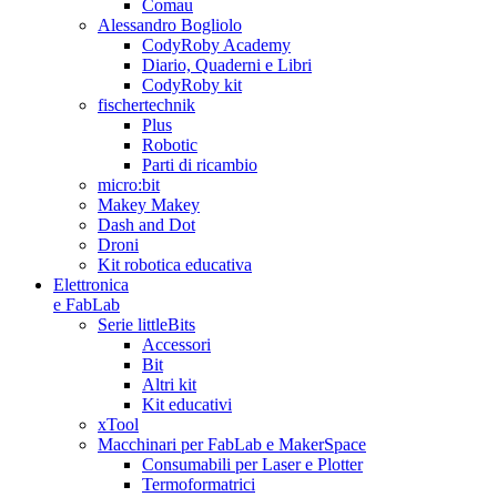
Comau
Alessandro Bogliolo
CodyRoby Academy
Diario, Quaderni e Libri
CodyRoby kit
fischertechnik
Plus
Robotic
Parti di ricambio
micro:bit
Makey Makey
Dash and Dot
Droni
Kit robotica educativa
Elettronica
e FabLab
Serie littleBits
Accessori
Bit
Altri kit
Kit educativi
xTool
Macchinari per FabLab e MakerSpace
Consumabili per Laser e Plotter
Termoformatrici