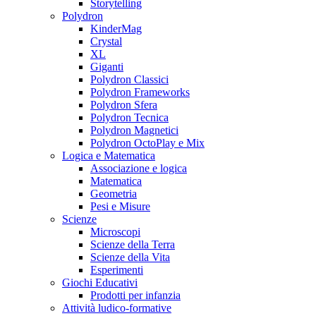
Storytelling
Polydron
KinderMag
Crystal
XL
Giganti
Polydron Classici
Polydron Frameworks
Polydron Sfera
Polydron Tecnica
Polydron Magnetici
Polydron OctoPlay e Mix
Logica e Matematica
Associazione e logica
Matematica
Geometria
Pesi e Misure
Scienze
Microscopi
Scienze della Terra
Scienze della Vita
Esperimenti
Giochi Educativi
Prodotti per infanzia
Attività ludico-formative