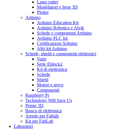
Laser cutter
Modellatori e frese 3D
Plotter
Arduino
Arduino Education Kit
Arduino Robotica e Alvik
Schede e componenti Arduino
Arduino PLC kit
Certificazioni Arduino
Altri kit Arduino
Schede, shield e componenti elettronici
Varie
Serie Eblock2
Kit di elettronica
Schede
Shield
Motori e servo
Componenti
Raspberry Pi
Technology Will Save Us
Penne 3D
Banco di elettronica
Arredo per Fablab
Kit per FabLab
Laboratori