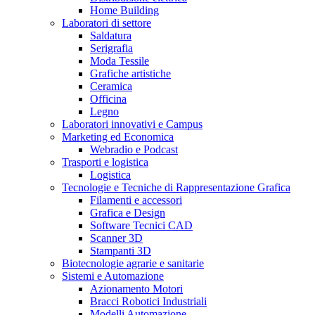
Home Building
Laboratori di settore
Saldatura
Serigrafia
Moda Tessile
Grafiche artistiche
Ceramica
Officina
Legno
Laboratori innovativi e Campus
Marketing ed Economica
Webradio e Podcast
Trasporti e logistica
Logistica
Tecnologie e Tecniche di Rappresentazione Grafica
Filamenti e accessori
Grafica e Design
Software Tecnici CAD
Scanner 3D
Stampanti 3D
Biotecnologie agrarie e sanitarie
Sistemi e Automazione
Azionamento Motori
Bracci Robotici Industriali
Modelli Automazione