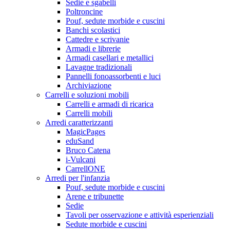
Sedie e sgabelli
Poltroncine
Pouf, sedute morbide e cuscini
Banchi scolastici
Cattedre e scrivanie
Armadi e librerie
Armadi casellari e metallici
Lavagne tradizionali
Pannelli fonoassorbenti e luci
Archiviazione
Carrelli e soluzioni mobili
Carrelli e armadi di ricarica
Carrelli mobili
Arredi caratterizzanti
MagicPages
eduSand
Bruco Catena
i-Vulcani
CarrellONE
Arredi per l'infanzia
Pouf, sedute morbide e cuscini
Arene e tribunette
Sedie
Tavoli per osservazione e attività esperienziali
Sedute morbide e cuscini