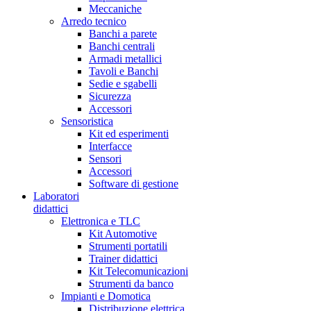
Meccaniche
Arredo tecnico
Banchi a parete
Banchi centrali
Armadi metallici
Tavoli e Banchi
Sedie e sgabelli
Sicurezza
Accessori
Sensoristica
Kit ed esperimenti
Interfacce
Sensori
Accessori
Software di gestione
Laboratori
didattici
Elettronica e TLC
Kit Automotive
Strumenti portatili
Trainer didattici
Kit Telecomunicazioni
Strumenti da banco
Impianti e Domotica
Distribuzione elettrica