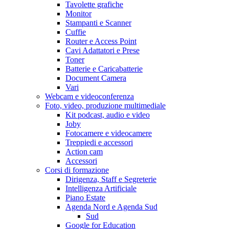
Tavolette grafiche
Monitor
Stampanti e Scanner
Cuffie
Router e Access Point
Cavi Adattatori e Prese
Toner
Batterie e Caricabatterie
Document Camera
Vari
Webcam e videoconferenza
Foto, video, produzione multimediale
Kit podcast, audio e video
Joby
Fotocamere e videocamere
Treppiedi e accessori
Action cam
Accessori
Corsi di formazione
Dirigenza, Staff e Segreterie
Intelligenza Artificiale
Piano Estate
Agenda Nord e Agenda Sud
Sud
Google for Education