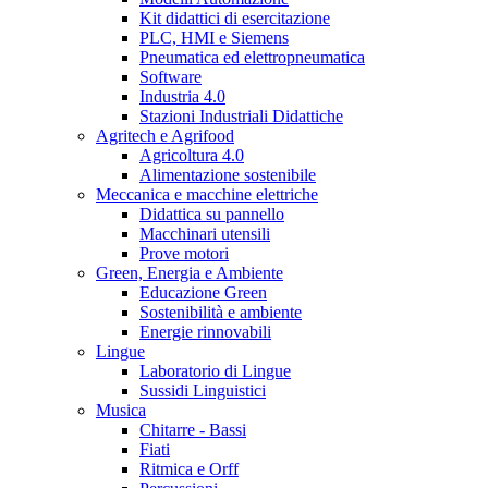
Kit didattici di esercitazione
PLC, HMI e Siemens
Pneumatica ed elettropneumatica
Software
Industria 4.0
Stazioni Industriali Didattiche
Agritech e Agrifood
Agricoltura 4.0
Alimentazione sostenibile
Meccanica e macchine elettriche
Didattica su pannello
Macchinari utensili
Prove motori
Green, Energia e Ambiente
Educazione Green
Sostenibilità e ambiente
Energie rinnovabili
Lingue
Laboratorio di Lingue
Sussidi Linguistici
Musica
Chitarre - Bassi
Fiati
Ritmica e Orff