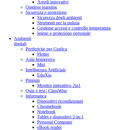
Arredi innovativi
Outdoor learning
Sicurezza e protezione
Sicurezza degli ambienti
Strumenti per la pulizia
Gestione accessi e controllo temperatura
Igiene e protezione personale
Ambienti
digitali
Periferiche per Grafica
Plotter
Aula Immersiva
Miri
Intelligenza Artificiale
EduXia
Pinguin
Monitor interattivo 2in1
Quiz e test | ClassWise
Informatica
Dispositivi ricondizionati
Chromebook
Notebook
Tablet e dispositivi 2-in-1
Personal Computer
eBook reader