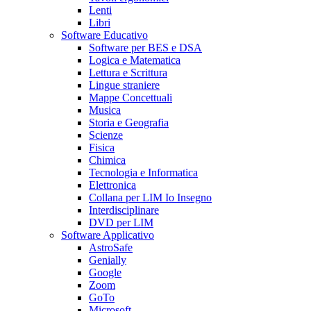
Lenti
Libri
Software Educativo
Software per BES e DSA
Logica e Matematica
Lettura e Scrittura
Lingue straniere
Mappe Concettuali
Musica
Storia e Geografia
Scienze
Fisica
Chimica
Tecnologia e Informatica
Elettronica
Collana per LIM Io Insegno
Interdisciplinare
DVD per LIM
Software Applicativo
AstroSafe
Genially
Google
Zoom
GoTo
Microsoft