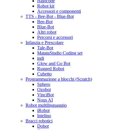
Halocode
Robot kit
Accessori e componenti
TTS - Bee-Bot - Blue-Bot
Bee-Bot
Blue-Bot
Altri robot
Percorsi e accessori
Infanzia e Prescolare
Tale-Bot
MatataStudio Coding set
indi
Glow and Go Bot
Rugged Robot
Cubetto
Programmazione a blocchi (Scratch)
Sphero
Ozobot
VinciBot
Nous AI
Robot multilinguaggio
iRobot
Intelino
Bracci robotici
Dobot