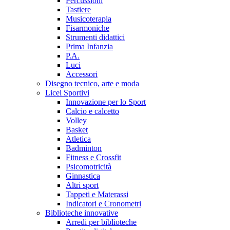
Percussioni
Tastiere
Musicoterapia
Fisarmoniche
Strumenti didattici
Prima Infanzia
P.A.
Luci
Accessori
Disegno tecnico, arte e moda
Licei Sportivi
Innovazione per lo Sport
Calcio e calcetto
Volley
Basket
Atletica
Badminton
Fitness e Crossfit
Psicomotricità
Ginnastica
Altri sport
Tappeti e Materassi
Indicatori e Cronometri
Biblioteche innovative
Arredi per biblioteche