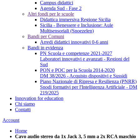
Campus didattici
Agenda Sud - Fase 2
Altri fondi per le scuole
Didattica immersiva Regione Sicilia
Sicilia - Benessere e Inclusione: Aule
Multisensoriali (Snoezelen)
Bandi per Comuni
Arredi didattici innovativi 0-6 anni
Bandi in evidenza
PN Scuola e competenze 2021-2027
Laboratori innovativi e avanzati - Regioni del
Sud
PON e POC per la Scuola 2014-2020
DM 38/2026 - Acquisto dispositivi e Sussidi
Piano Nazionale di Ripresa e Resilienza (PNRR)
Snodi formativi per l'Intelligenza Artificiale - DM
219/2025
Innovation for education
Chi siamo
Contatti
Account
Home
Cavo audio stereo da 1x Jack 3, 5 mm a 2x RCA maschio