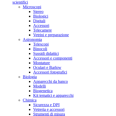
scientifici
Microscopi
Stereo
Biologici
Digitali
Accessori
Telecamere
Vetrini e preparazione
Astronomia
Telescopi
Binocoli
Sussidi didattici
Accessori e componenti
Montature
Oculari e Barlow
Accessori fotografici
Biologia
Apparecchi da banco
Modelli
Biogenetica
Kit tematici e apparecchi
Chimica
Sicurezza e DPI
Vetreria e accessori
Strumenti di misura