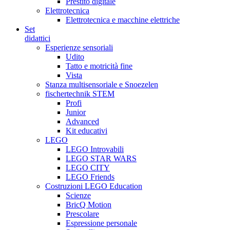
Prestito digitale
Elettrotecnica
Elettrotecnica e macchine elettriche
Set
didattici
Esperienze sensoriali
Udito
Tatto e motricità fine
Vista
Stanza multisensoriale e Snoezelen
fischertechnik STEM
Profi
Junior
Advanced
Kit educativi
LEGO
LEGO Introvabili
LEGO STAR WARS
LEGO CITY
LEGO Friends
Costruzioni LEGO Education
Scienze
BricQ Motion
Prescolare
Espressione personale