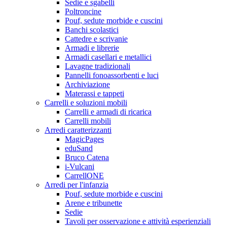
Sedie e sgabelli
Poltroncine
Pouf, sedute morbide e cuscini
Banchi scolastici
Cattedre e scrivanie
Armadi e librerie
Armadi casellari e metallici
Lavagne tradizionali
Pannelli fonoassorbenti e luci
Archiviazione
Materassi e tappeti
Carrelli e soluzioni mobili
Carrelli e armadi di ricarica
Carrelli mobili
Arredi caratterizzanti
MagicPages
eduSand
Bruco Catena
i-Vulcani
CarrellONE
Arredi per l'infanzia
Pouf, sedute morbide e cuscini
Arene e tribunette
Sedie
Tavoli per osservazione e attività esperienziali