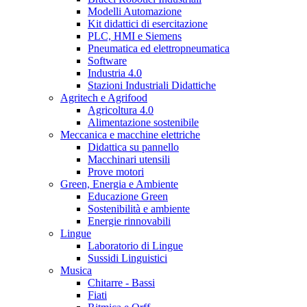
Modelli Automazione
Kit didattici di esercitazione
PLC, HMI e Siemens
Pneumatica ed elettropneumatica
Software
Industria 4.0
Stazioni Industriali Didattiche
Agritech e Agrifood
Agricoltura 4.0
Alimentazione sostenibile
Meccanica e macchine elettriche
Didattica su pannello
Macchinari utensili
Prove motori
Green, Energia e Ambiente
Educazione Green
Sostenibilità e ambiente
Energie rinnovabili
Lingue
Laboratorio di Lingue
Sussidi Linguistici
Musica
Chitarre - Bassi
Fiati