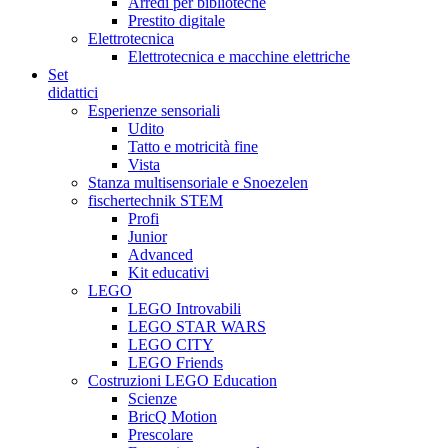
Arredi per biblioteche
Prestito digitale
Elettrotecnica
Elettrotecnica e macchine elettriche
Set
didattici
Esperienze sensoriali
Udito
Tatto e motricità fine
Vista
Stanza multisensoriale e Snoezelen
fischertechnik STEM
Profi
Junior
Advanced
Kit educativi
LEGO
LEGO Introvabili
LEGO STAR WARS
LEGO CITY
LEGO Friends
Costruzioni LEGO Education
Scienze
BricQ Motion
Prescolare