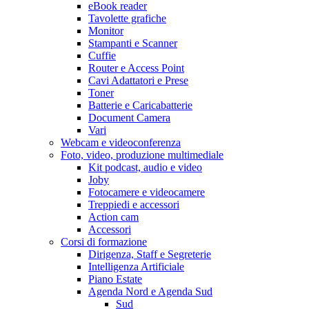
eBook reader
Tavolette grafiche
Monitor
Stampanti e Scanner
Cuffie
Router e Access Point
Cavi Adattatori e Prese
Toner
Batterie e Caricabatterie
Document Camera
Vari
Webcam e videoconferenza
Foto, video, produzione multimediale
Kit podcast, audio e video
Joby
Fotocamere e videocamere
Treppiedi e accessori
Action cam
Accessori
Corsi di formazione
Dirigenza, Staff e Segreterie
Intelligenza Artificiale
Piano Estate
Agenda Nord e Agenda Sud
Sud