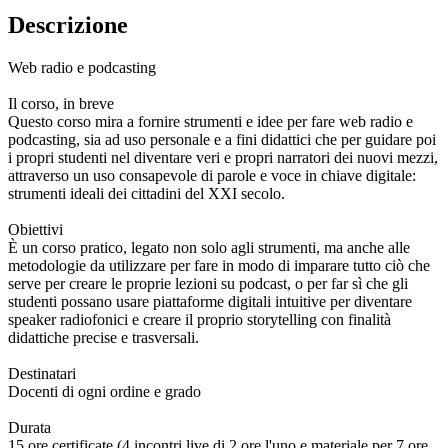
Descrizione
Web radio e podcasting
Il corso, in breve
Questo corso mira a fornire strumenti e idee per fare web radio e
podcasting, sia ad uso personale e a fini didattici che per guidare poi
i propri studenti nel diventare veri e propri narratori dei nuovi mezzi,
attraverso un uso consapevole di parole e voce in chiave digitale:
strumenti ideali dei cittadini del XXI secolo.
Obiettivi
È un corso pratico, legato non solo agli strumenti, ma anche alle
metodologie da utilizzare per fare in modo di imparare tutto ciò che
serve per creare le proprie lezioni su podcast, o per far sì che gli
studenti possano usare piattaforme digitali intuitive per diventare
speaker radiofonici e creare il proprio storytelling con finalità
didattiche precise e trasversali.
Destinatari
Docenti di ogni ordine e grado
Durata
15 ore certificate (4 incontri live di 2 ore l'uno e materiale per 7 ore