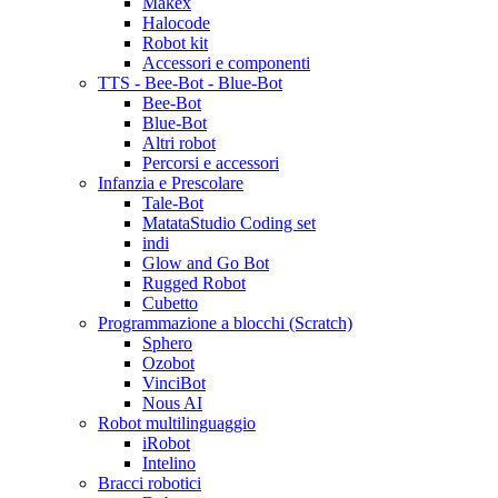
Makex
Halocode
Robot kit
Accessori e componenti
TTS - Bee-Bot - Blue-Bot
Bee-Bot
Blue-Bot
Altri robot
Percorsi e accessori
Infanzia e Prescolare
Tale-Bot
MatataStudio Coding set
indi
Glow and Go Bot
Rugged Robot
Cubetto
Programmazione a blocchi (Scratch)
Sphero
Ozobot
VinciBot
Nous AI
Robot multilinguaggio
iRobot
Intelino
Bracci robotici