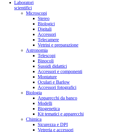
Laboratori
scientifici
Microscopi
Stereo
Biologici
Digitali
Accessori
Telecamere
Vetrini e preparazione
Astronomia
Telescopi
Binocoli
Sussidi didattici
Accessori e componenti
Montature
Oculari e Barlow
Accessori fotografici
Biologia
Apparecchi da banco
Modelli
Biogenetica
Kit tematici e apparecchi
Chimica
Sicurezza e DPI
Vetreria e accessori