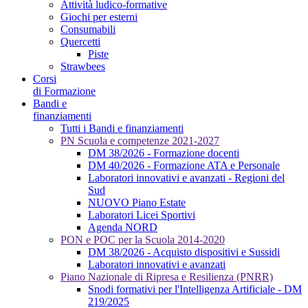
Attività ludico-formative
Giochi per esterni
Consumabili
Quercetti
Piste
Strawbees
Corsi
di Formazione
Bandi e
finanziamenti
Tutti i Bandi e finanziamenti
PN Scuola e competenze 2021-2027
DM 38/2026 - Formazione docenti
DM 40/2026 - Formazione ATA e Personale
Laboratori innovativi e avanzati - Regioni del
Sud
NUOVO Piano Estate
Laboratori Licei Sportivi
Agenda NORD
PON e POC per la Scuola 2014-2020
DM 38/2026 - Acquisto dispositivi e Sussidi
Laboratori innovativi e avanzati
Piano Nazionale di Ripresa e Resilienza (PNRR)
Snodi formativi per l'Intelligenza Artificiale - DM
219/2025