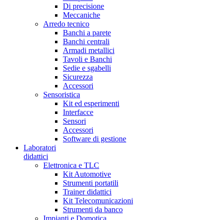
Di precisione
Meccaniche
Arredo tecnico
Banchi a parete
Banchi centrali
Armadi metallici
Tavoli e Banchi
Sedie e sgabelli
Sicurezza
Accessori
Sensoristica
Kit ed esperimenti
Interfacce
Sensori
Accessori
Software di gestione
Laboratori
didattici
Elettronica e TLC
Kit Automotive
Strumenti portatili
Trainer didattici
Kit Telecomunicazioni
Strumenti da banco
Impianti e Domotica