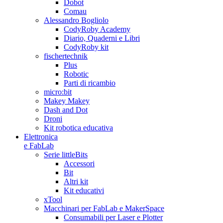
Dobot
Comau
Alessandro Bogliolo
CodyRoby Academy
Diario, Quaderni e Libri
CodyRoby kit
fischertechnik
Plus
Robotic
Parti di ricambio
micro:bit
Makey Makey
Dash and Dot
Droni
Kit robotica educativa
Elettronica
e FabLab
Serie littleBits
Accessori
Bit
Altri kit
Kit educativi
xTool
Macchinari per FabLab e MakerSpace
Consumabili per Laser e Plotter