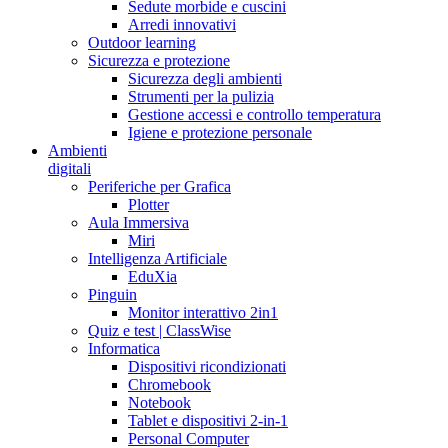
Sedute morbide e cuscini
Arredi innovativi
Outdoor learning
Sicurezza e protezione
Sicurezza degli ambienti
Strumenti per la pulizia
Gestione accessi e controllo temperatura
Igiene e protezione personale
Ambienti
digitali
Periferiche per Grafica
Plotter
Aula Immersiva
Miri
Intelligenza Artificiale
EduXia
Pinguin
Monitor interattivo 2in1
Quiz e test | ClassWise
Informatica
Dispositivi ricondizionati
Chromebook
Notebook
Tablet e dispositivi 2-in-1
Personal Computer