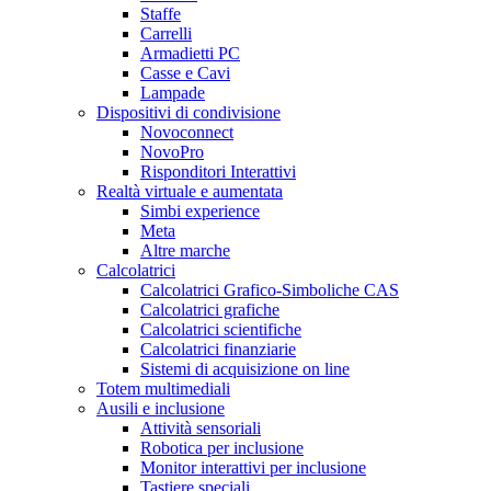
Staffe
Carrelli
Armadietti PC
Casse e Cavi
Lampade
Dispositivi di condivisione
Novoconnect
NovoPro
Risponditori Interattivi
Realtà virtuale e aumentata
Simbi experience
Meta
Altre marche
Calcolatrici
Calcolatrici Grafico-Simboliche CAS
Calcolatrici grafiche
Calcolatrici scientifiche
Calcolatrici finanziarie
Sistemi di acquisizione on line
Totem multimediali
Ausili e inclusione
Attività sensoriali
Robotica per inclusione
Monitor interattivi per inclusione
Tastiere speciali