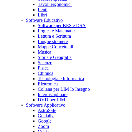
Tavoli ergonomici
Lenti
Libri
Software Educativo
Software per BES e DSA
Logica e Matematica
Lettura e Scrittura
Lingue straniere
Mappe Concettuali
Musica
Storia e Geografia
Scienze
Fisica
Chimica
Tecnologia e Informatica
Elettronica
Collana per LIM Io Insegno
Interdisciplinare
DVD per LIM
Software Applicativo
AstroSafe
Genially
Google
Zoom
GoTo