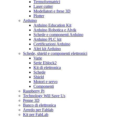
Termoformatrici
Laser cutter
Modellatori e frese 3D
Plotter
Arduino
Arduino Education Kit
Arduino Robotica e Alvik
Schede e componenti Arduino
Arduino PLC kit
Certificazioni Arduino
Altri kit Arduino
Schede, shield e componenti elettronici
Varie
Serie Eblock2
Kit di elettronica
Schede
Shield
Motori e servo
Componenti
Raspberry Pi
Technology Will Save Us
Penne 3D
Banco di elettronica
Arredo per Fablab
Kit per FabLab