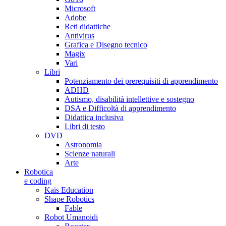
Microsoft
Adobe
Reti didattiche
Antivirus
Grafica e Disegno tecnico
Magix
Vari
Libri
Potenziamento dei prerequisiti di apprendimento
ADHD
Autismo, disabilità intellettive e sostegno
DSA e Difficoltà di apprendimento
Didattica inclusiva
Libri di testo
DVD
Astronomia
Scienze naturali
Arte
Robotica
e coding
Kais Education
Shape Robotics
Fable
Robot Umanoidi