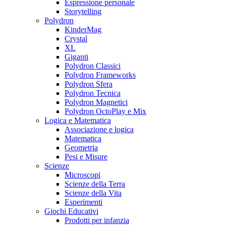
Espressione personale
Storytelling
Polydron
KinderMag
Crystal
XL
Giganti
Polydron Classici
Polydron Frameworks
Polydron Sfera
Polydron Tecnica
Polydron Magnetici
Polydron OctoPlay e Mix
Logica e Matematica
Associazione e logica
Matematica
Geometria
Pesi e Misure
Scienze
Microscopi
Scienze della Terra
Scienze della Vita
Esperimenti
Giochi Educativi
Prodotti per infanzia