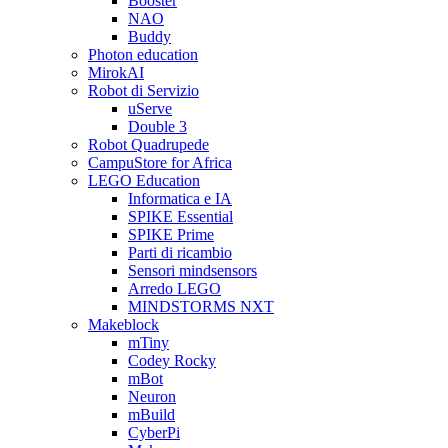
Booster
NAO
Buddy
Photon education
MirokAI
Robot di Servizio
uServe
Double 3
Robot Quadrupede
CampuStore for Africa
LEGO Education
Informatica e IA
SPIKE Essential
SPIKE Prime
Parti di ricambio
Sensori mindsensors
Arredo LEGO
MINDSTORMS NXT
Makeblock
mTiny
Codey Rocky
mBot
Neuron
mBuild
CyberPi