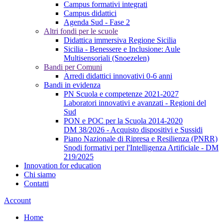
Campus formativi integrati
Campus didattici
Agenda Sud - Fase 2
Altri fondi per le scuole
Didattica immersiva Regione Sicilia
Sicilia - Benessere e Inclusione: Aule
Multisensoriali (Snoezelen)
Bandi per Comuni
Arredi didattici innovativi 0-6 anni
Bandi in evidenza
PN Scuola e competenze 2021-2027
Laboratori innovativi e avanzati - Regioni del
Sud
PON e POC per la Scuola 2014-2020
DM 38/2026 - Acquisto dispositivi e Sussidi
Piano Nazionale di Ripresa e Resilienza (PNRR)
Snodi formativi per l'Intelligenza Artificiale - DM
219/2025
Innovation for education
Chi siamo
Contatti
Account
Home