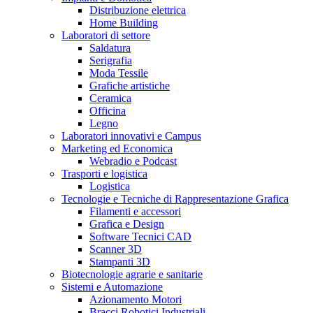
Distribuzione elettrica
Home Building
Laboratori di settore
Saldatura
Serigrafia
Moda Tessile
Grafiche artistiche
Ceramica
Officina
Legno
Laboratori innovativi e Campus
Marketing ed Economica
Webradio e Podcast
Trasporti e logistica
Logistica
Tecnologie e Tecniche di Rappresentazione Grafica
Filamenti e accessori
Grafica e Design
Software Tecnici CAD
Scanner 3D
Stampanti 3D
Biotecnologie agrarie e sanitarie
Sistemi e Automazione
Azionamento Motori
Bracci Robotici Industriali