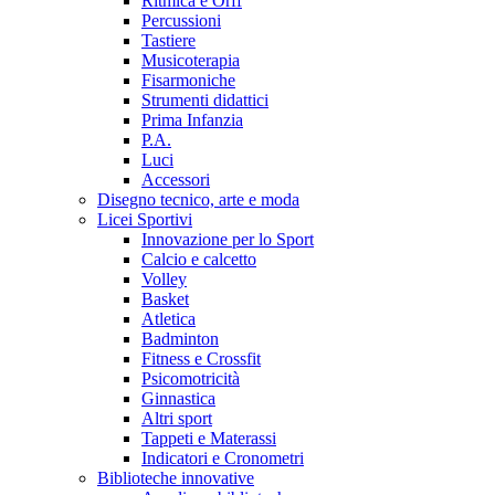
Ritmica e Orff
Percussioni
Tastiere
Musicoterapia
Fisarmoniche
Strumenti didattici
Prima Infanzia
P.A.
Luci
Accessori
Disegno tecnico, arte e moda
Licei Sportivi
Innovazione per lo Sport
Calcio e calcetto
Volley
Basket
Atletica
Badminton
Fitness e Crossfit
Psicomotricità
Ginnastica
Altri sport
Tappeti e Materassi
Indicatori e Cronometri
Biblioteche innovative