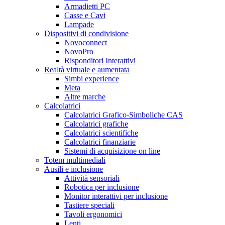
Armadietti PC
Casse e Cavi
Lampade
Dispositivi di condivisione
Novoconnect
NovoPro
Risponditori Interattivi
Realtà virtuale e aumentata
Simbi experience
Meta
Altre marche
Calcolatrici
Calcolatrici Grafico-Simboliche CAS
Calcolatrici grafiche
Calcolatrici scientifiche
Calcolatrici finanziarie
Sistemi di acquisizione on line
Totem multimediali
Ausili e inclusione
Attività sensoriali
Robotica per inclusione
Monitor interattivi per inclusione
Tastiere speciali
Tavoli ergonomici
Lenti