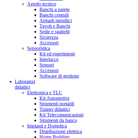
Arredo tecnico
Banchi a parete
Banchi centrali
Armadi metallici
Tavoli e Banchi
Sedie e sgabelli
Sicurezza
Accessori
Sensoristica
Kit ed esperimenti
Interfacce
Sensori
Accessori
Software di gestione
Laboratori
didattici
Elettronica e TLC
Kit Automotive
Strumenti portatili
Trainer didattici
Kit Telecomunicazioni
Strumenti da banco
Impianti e Domotica
Distribuzione elettrica
Home Building