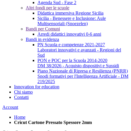
Agenda Sud - Fase 2
Altri fondi per le scuole
Didattica immersiva Regione Sicilia
Sicilia - Benessere e Inclusione: Aule
Multisensoriali (Snoezelen)
Bandi per Comuni
Arredi didattici innovativi 0-6 anni
Bandi in evidenza
PN Scuola e competenze 2021-2027
Laboratori innovativi e avanzati - Regioni del
Sud
PON e POC per la Scuola 2014-2020
DM 38/2026 - Acquisto dispositivi e Sussidi
Piano Nazionale di Ripresa e Resilienza (PNRR)
Snodi formativi per l'Intelligenza Artificiale - DM
219/2025
Innovation for education
Chi siamo
Contatti
Account
Home
Cricut Cartone Pressato Spessore 2mm