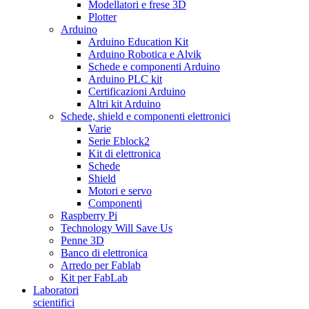
Modellatori e frese 3D
Plotter
Arduino
Arduino Education Kit
Arduino Robotica e Alvik
Schede e componenti Arduino
Arduino PLC kit
Certificazioni Arduino
Altri kit Arduino
Schede, shield e componenti elettronici
Varie
Serie Eblock2
Kit di elettronica
Schede
Shield
Motori e servo
Componenti
Raspberry Pi
Technology Will Save Us
Penne 3D
Banco di elettronica
Arredo per Fablab
Kit per FabLab
Laboratori
scientifici