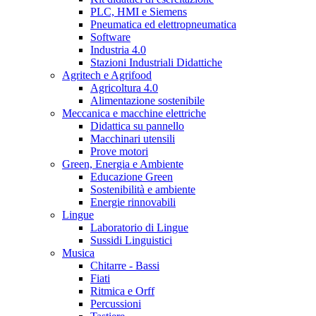
PLC, HMI e Siemens
Pneumatica ed elettropneumatica
Software
Industria 4.0
Stazioni Industriali Didattiche
Agritech e Agrifood
Agricoltura 4.0
Alimentazione sostenibile
Meccanica e macchine elettriche
Didattica su pannello
Macchinari utensili
Prove motori
Green, Energia e Ambiente
Educazione Green
Sostenibilità e ambiente
Energie rinnovabili
Lingue
Laboratorio di Lingue
Sussidi Linguistici
Musica
Chitarre - Bassi
Fiati
Ritmica e Orff
Percussioni