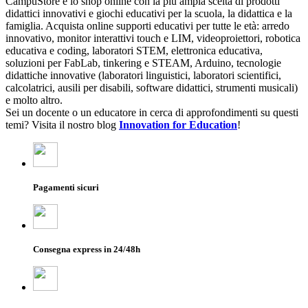
CampuStore è lo shop online con la più ampia scelta di prodotti
didattici innovativi e giochi educativi per la scuola, la didattica e la
famiglia. Acquista online supporti educativi per tutte le età: arredo
innovativo, monitor interattivi touch e LIM, videoproiettori, robotica
educativa e coding, laboratori STEM, elettronica educativa,
soluzioni per FabLab, tinkering e STEAM, Arduino, tecnologie
didattiche innovative (laboratori linguistici, laboratori scientifici,
calcolatrici, ausili per disabili, software didattici, strumenti musicali)
e molto altro.
Sei un docente o un educatore in cerca di approfondimenti su questi
temi? Visita il nostro blog
Innovation for Education
!
Pagamenti sicuri
Consegna express in 24/48h