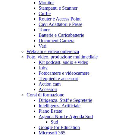
Monitor
Stampanti e Scanner
Cuffie
Router e Access Point
Cavi Adattatori e Prese
Toner
Batterie e Caricabatterie
Document Camera
Vari
Webcam e videoconferenza
Foto, video, produzione multimediale
Kit podcast, audio e video
Joby
Fotocamere e videocamere
Treppiedi e accessori
Action cam
Accessori
Corsi di formazione
Dirigenza, Staff e Segreterie
Intelligenza Artificiale
Piano Estate
Agenda Nord e Agenda Sud
Sud
Google for Education
Microsoft 365