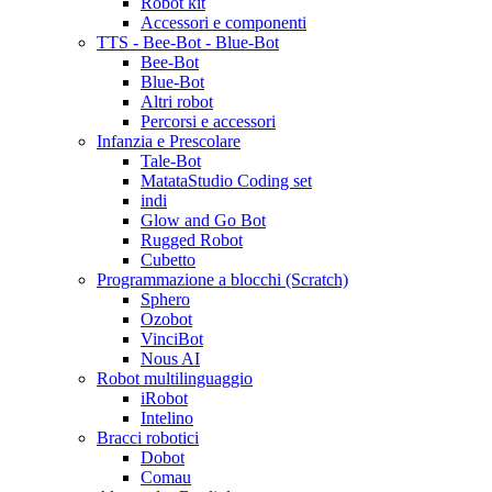
Robot kit
Accessori e componenti
TTS - Bee-Bot - Blue-Bot
Bee-Bot
Blue-Bot
Altri robot
Percorsi e accessori
Infanzia e Prescolare
Tale-Bot
MatataStudio Coding set
indi
Glow and Go Bot
Rugged Robot
Cubetto
Programmazione a blocchi (Scratch)
Sphero
Ozobot
VinciBot
Nous AI
Robot multilinguaggio
iRobot
Intelino
Bracci robotici
Dobot
Comau