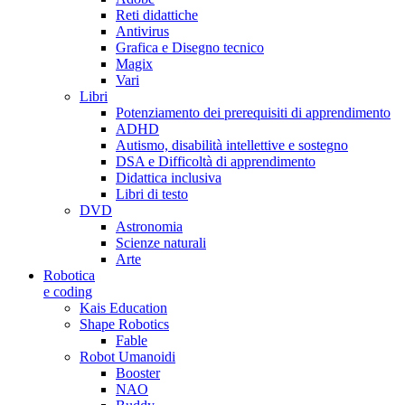
Reti didattiche
Antivirus
Grafica e Disegno tecnico
Magix
Vari
Libri
Potenziamento dei prerequisiti di apprendimento
ADHD
Autismo, disabilità intellettive e sostegno
DSA e Difficoltà di apprendimento
Didattica inclusiva
Libri di testo
DVD
Astronomia
Scienze naturali
Arte
Robotica
e coding
Kais Education
Shape Robotics
Fable
Robot Umanoidi
Booster
NAO