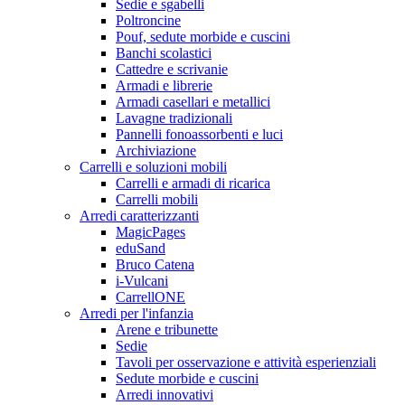
Sedie e sgabelli
Poltroncine
Pouf, sedute morbide e cuscini
Banchi scolastici
Cattedre e scrivanie
Armadi e librerie
Armadi casellari e metallici
Lavagne tradizionali
Pannelli fonoassorbenti e luci
Archiviazione
Carrelli e soluzioni mobili
Carrelli e armadi di ricarica
Carrelli mobili
Arredi caratterizzanti
MagicPages
eduSand
Bruco Catena
i-Vulcani
CarrellONE
Arredi per l'infanzia
Arene e tribunette
Sedie
Tavoli per osservazione e attività esperienziali
Sedute morbide e cuscini
Arredi innovativi