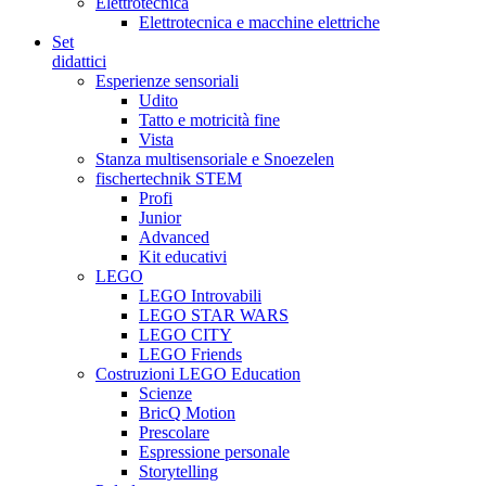
Elettrotecnica
Elettrotecnica e macchine elettriche
Set
didattici
Esperienze sensoriali
Udito
Tatto e motricità fine
Vista
Stanza multisensoriale e Snoezelen
fischertechnik STEM
Profi
Junior
Advanced
Kit educativi
LEGO
LEGO Introvabili
LEGO STAR WARS
LEGO CITY
LEGO Friends
Costruzioni LEGO Education
Scienze
BricQ Motion
Prescolare
Espressione personale
Storytelling