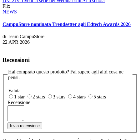
DM 219: rivedi la serie dei Webinar sull'AI a scuola
Flix
NEWS
CampuStore nominata Trendsetter agli Edtech Awards 2026
di Team CampuStore
22 APR 2026
Recensioni
Hai comprato questo prodotto? Fai sapere agli altri cosa ne
pensi.
Valuta
1 star
2 stars
3 stars
4 stars
5 stars
Recensione
Invia recensione