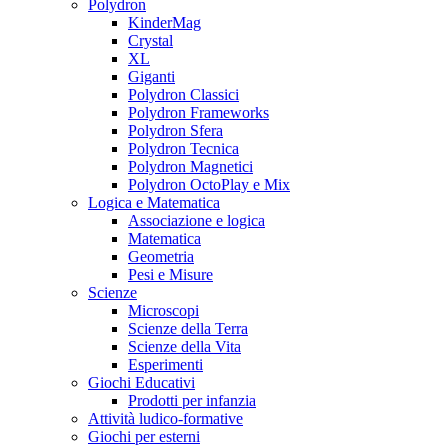
Polydron
KinderMag
Crystal
XL
Giganti
Polydron Classici
Polydron Frameworks
Polydron Sfera
Polydron Tecnica
Polydron Magnetici
Polydron OctoPlay e Mix
Logica e Matematica
Associazione e logica
Matematica
Geometria
Pesi e Misure
Scienze
Microscopi
Scienze della Terra
Scienze della Vita
Esperimenti
Giochi Educativi
Prodotti per infanzia
Attività ludico-formative
Giochi per esterni