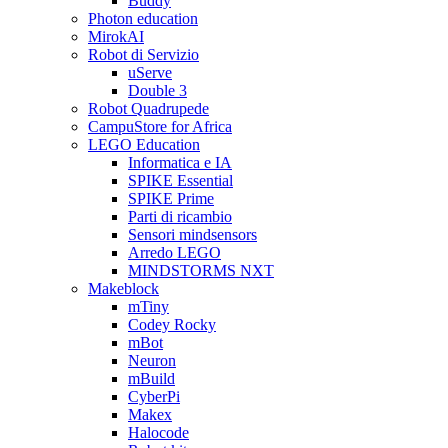
Buddy
Photon education
MirokAI
Robot di Servizio
uServe
Double 3
Robot Quadrupede
CampuStore for Africa
LEGO Education
Informatica e IA
SPIKE Essential
SPIKE Prime
Parti di ricambio
Sensori mindsensors
Arredo LEGO
MINDSTORMS NXT
Makeblock
mTiny
Codey Rocky
mBot
Neuron
mBuild
CyberPi
Makex
Halocode