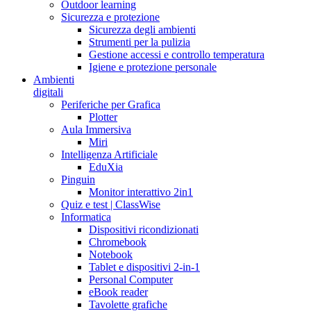
Outdoor learning
Sicurezza e protezione
Sicurezza degli ambienti
Strumenti per la pulizia
Gestione accessi e controllo temperatura
Igiene e protezione personale
Ambienti
digitali
Periferiche per Grafica
Plotter
Aula Immersiva
Miri
Intelligenza Artificiale
EduXia
Pinguin
Monitor interattivo 2in1
Quiz e test | ClassWise
Informatica
Dispositivi ricondizionati
Chromebook
Notebook
Tablet e dispositivi 2-in-1
Personal Computer
eBook reader
Tavolette grafiche