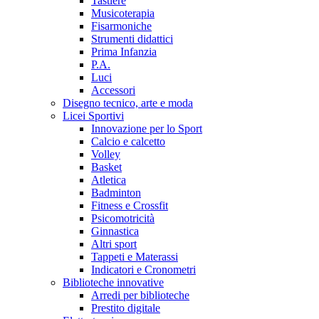
Tastiere
Musicoterapia
Fisarmoniche
Strumenti didattici
Prima Infanzia
P.A.
Luci
Accessori
Disegno tecnico, arte e moda
Licei Sportivi
Innovazione per lo Sport
Calcio e calcetto
Volley
Basket
Atletica
Badminton
Fitness e Crossfit
Psicomotricità
Ginnastica
Altri sport
Tappeti e Materassi
Indicatori e Cronometri
Biblioteche innovative
Arredi per biblioteche
Prestito digitale