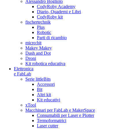
Alessandro Bogliolo
CodyRoby Academy
Diario, Quaderni e Libri
CodyRoby kit
fischertechnik
Plus
Robotic
Parti di ricambio
micro:bit
Makey Makey
Dash and Dot
Droni
Kit robotica educativa
Elettronica
e FabLab
Serie littleBits
Accessori
Bit
Altri kit
Kit educativi
xTool
Macchinari per FabLab e MakerSpace
Consumabili per Laser e Plotter
Termoformatrici
Laser cutter