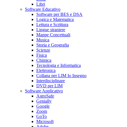
Libri
Software Educativo
Software per BES e DSA
Logica e Matematica
Lettura e Scrittura
Lingue straniere
Mappe Concettuali
Musica
Storia e Geografia
Scienze
Fisica
Chimica
Tecnologia e Informatica
Elettronica
Collana per LIM Io Insegno
Interdisciplinare
DVD per LIM
Software Applicativo
AstroSafe
Genially
Google
Zoom
GoTo
Microsoft
Adobe