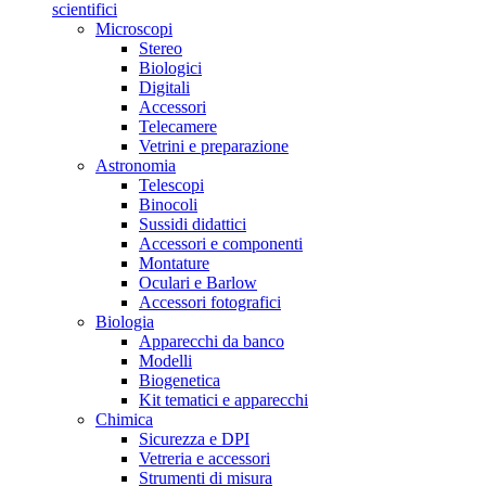
scientifici
Microscopi
Stereo
Biologici
Digitali
Accessori
Telecamere
Vetrini e preparazione
Astronomia
Telescopi
Binocoli
Sussidi didattici
Accessori e componenti
Montature
Oculari e Barlow
Accessori fotografici
Biologia
Apparecchi da banco
Modelli
Biogenetica
Kit tematici e apparecchi
Chimica
Sicurezza e DPI
Vetreria e accessori
Strumenti di misura