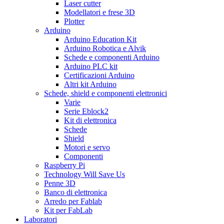
Laser cutter
Modellatori e frese 3D
Plotter
Arduino
Arduino Education Kit
Arduino Robotica e Alvik
Schede e componenti Arduino
Arduino PLC kit
Certificazioni Arduino
Altri kit Arduino
Schede, shield e componenti elettronici
Varie
Serie Eblock2
Kit di elettronica
Schede
Shield
Motori e servo
Componenti
Raspberry Pi
Technology Will Save Us
Penne 3D
Banco di elettronica
Arredo per Fablab
Kit per FabLab
Laboratori