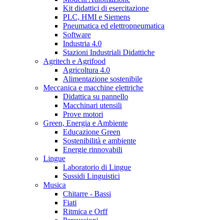
Kit didattici di esercitazione
PLC, HMI e Siemens
Pneumatica ed elettropneumatica
Software
Industria 4.0
Stazioni Industriali Didattiche
Agritech e Agrifood
Agricoltura 4.0
Alimentazione sostenibile
Meccanica e macchine elettriche
Didattica su pannello
Macchinari utensili
Prove motori
Green, Energia e Ambiente
Educazione Green
Sostenibilità e ambiente
Energie rinnovabili
Lingue
Laboratorio di Lingue
Sussidi Linguistici
Musica
Chitarre - Bassi
Fiati
Ritmica e Orff