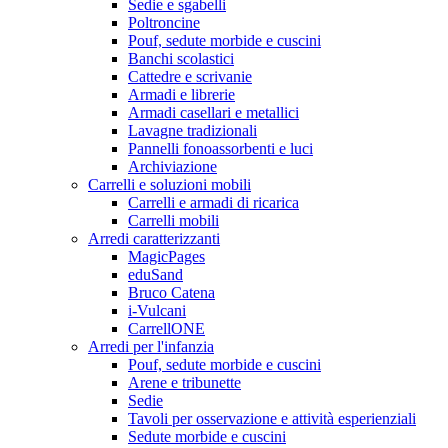
Sedie e sgabelli
Poltroncine
Pouf, sedute morbide e cuscini
Banchi scolastici
Cattedre e scrivanie
Armadi e librerie
Armadi casellari e metallici
Lavagne tradizionali
Pannelli fonoassorbenti e luci
Archiviazione
Carrelli e soluzioni mobili
Carrelli e armadi di ricarica
Carrelli mobili
Arredi caratterizzanti
MagicPages
eduSand
Bruco Catena
i-Vulcani
CarrellONE
Arredi per l'infanzia
Pouf, sedute morbide e cuscini
Arene e tribunette
Sedie
Tavoli per osservazione e attività esperienziali
Sedute morbide e cuscini