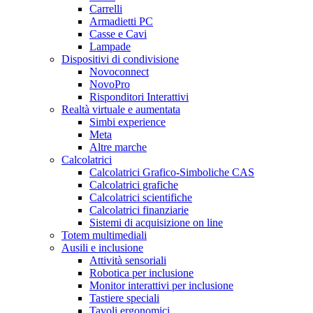
Carrelli
Armadietti PC
Casse e Cavi
Lampade
Dispositivi di condivisione
Novoconnect
NovoPro
Risponditori Interattivi
Realtà virtuale e aumentata
Simbi experience
Meta
Altre marche
Calcolatrici
Calcolatrici Grafico-Simboliche CAS
Calcolatrici grafiche
Calcolatrici scientifiche
Calcolatrici finanziarie
Sistemi di acquisizione on line
Totem multimediali
Ausili e inclusione
Attività sensoriali
Robotica per inclusione
Monitor interattivi per inclusione
Tastiere speciali
Tavoli ergonomici