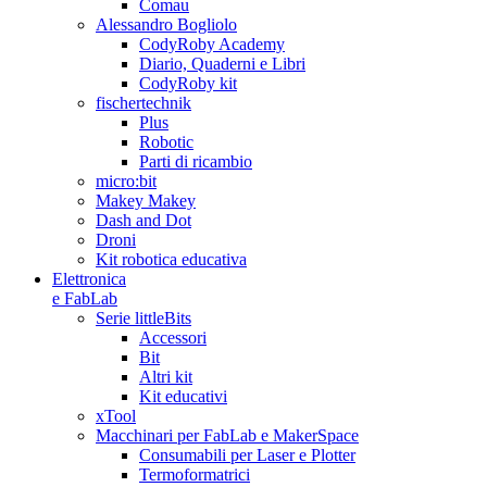
Comau
Alessandro Bogliolo
CodyRoby Academy
Diario, Quaderni e Libri
CodyRoby kit
fischertechnik
Plus
Robotic
Parti di ricambio
micro:bit
Makey Makey
Dash and Dot
Droni
Kit robotica educativa
Elettronica
e FabLab
Serie littleBits
Accessori
Bit
Altri kit
Kit educativi
xTool
Macchinari per FabLab e MakerSpace
Consumabili per Laser e Plotter
Termoformatrici