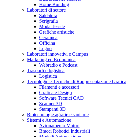
Home Building
Laboratori di settore
Saldatura
Serigrafia
Moda Tessile
Grafiche artistiche
Ceramica
Officina
Legno
Laboratori innovativi e Campus
Marketing ed Economica
Webradio e Podcast
Trasporti e logistica
Logistica
Tecnologie e Tecniche di Rappresentazione Grafica
Filamenti e accessori
Grafica e Design
Software Tecnici CAD
Scanner 3D
Stampanti 3D
Biotecnologie agrarie e sanitarie
Sistemi e Automazione
Azionamento Motori
Bracci Robotici Industriali
Modelli Automazione