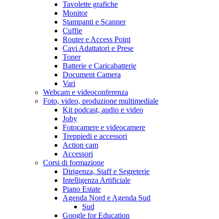
Tavolette grafiche
Monitor
Stampanti e Scanner
Cuffie
Router e Access Point
Cavi Adattatori e Prese
Toner
Batterie e Caricabatterie
Document Camera
Vari
Webcam e videoconferenza
Foto, video, produzione multimediale
Kit podcast, audio e video
Joby
Fotocamere e videocamere
Treppiedi e accessori
Action cam
Accessori
Corsi di formazione
Dirigenza, Staff e Segreterie
Intelligenza Artificiale
Piano Estate
Agenda Nord e Agenda Sud
Sud
Google for Education