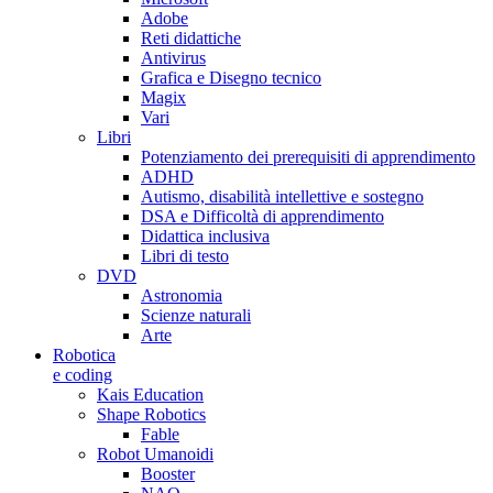
Adobe
Reti didattiche
Antivirus
Grafica e Disegno tecnico
Magix
Vari
Libri
Potenziamento dei prerequisiti di apprendimento
ADHD
Autismo, disabilità intellettive e sostegno
DSA e Difficoltà di apprendimento
Didattica inclusiva
Libri di testo
DVD
Astronomia
Scienze naturali
Arte
Robotica
e coding
Kais Education
Shape Robotics
Fable
Robot Umanoidi
Booster