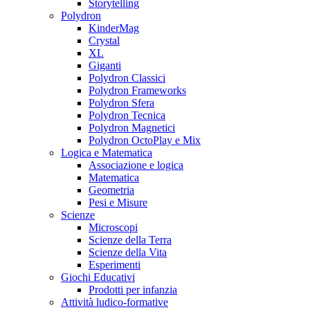
Storytelling
Polydron
KinderMag
Crystal
XL
Giganti
Polydron Classici
Polydron Frameworks
Polydron Sfera
Polydron Tecnica
Polydron Magnetici
Polydron OctoPlay e Mix
Logica e Matematica
Associazione e logica
Matematica
Geometria
Pesi e Misure
Scienze
Microscopi
Scienze della Terra
Scienze della Vita
Esperimenti
Giochi Educativi
Prodotti per infanzia
Attività ludico-formative