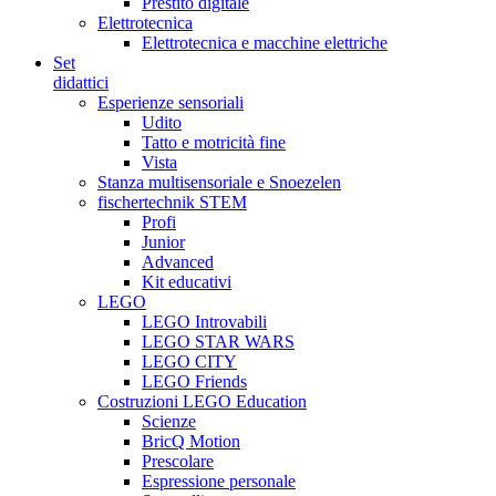
Prestito digitale
Elettrotecnica
Elettrotecnica e macchine elettriche
Set
didattici
Esperienze sensoriali
Udito
Tatto e motricità fine
Vista
Stanza multisensoriale e Snoezelen
fischertechnik STEM
Profi
Junior
Advanced
Kit educativi
LEGO
LEGO Introvabili
LEGO STAR WARS
LEGO CITY
LEGO Friends
Costruzioni LEGO Education
Scienze
BricQ Motion
Prescolare
Espressione personale