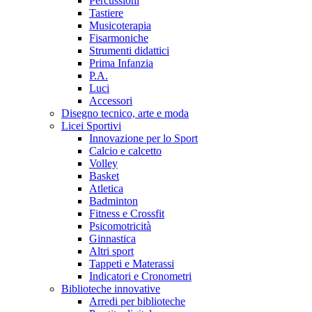
Percussioni
Tastiere
Musicoterapia
Fisarmoniche
Strumenti didattici
Prima Infanzia
P.A.
Luci
Accessori
Disegno tecnico, arte e moda
Licei Sportivi
Innovazione per lo Sport
Calcio e calcetto
Volley
Basket
Atletica
Badminton
Fitness e Crossfit
Psicomotricità
Ginnastica
Altri sport
Tappeti e Materassi
Indicatori e Cronometri
Biblioteche innovative
Arredi per biblioteche