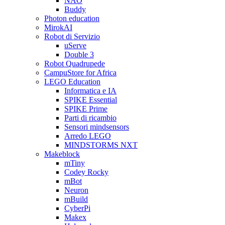
NAO
Buddy
Photon education
MirokAI
Robot di Servizio
uServe
Double 3
Robot Quadrupede
CampuStore for Africa
LEGO Education
Informatica e IA
SPIKE Essential
SPIKE Prime
Parti di ricambio
Sensori mindsensors
Arredo LEGO
MINDSTORMS NXT
Makeblock
mTiny
Codey Rocky
mBot
Neuron
mBuild
CyberPi
Makex