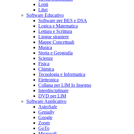
Lenti
Libri
Software Educativo
Software per BES e DSA
Logica e Matematica
Lettura e Scrittura
Lingue straniere
Mappe Concettuali
Musica
Storia e Geografia
Scienze
Fisica
Chimica
Tecnologia e Informatica
Elettronica
Collana per LIM Io Insegno
Interdisciplinare
DVD per LIM
Software Applicativo
AstroSafe
Genially
Google
Zoom
GoTo
Microsoft