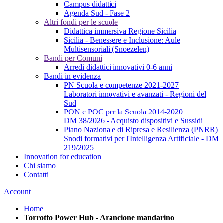
Campus didattici
Agenda Sud - Fase 2
Altri fondi per le scuole
Didattica immersiva Regione Sicilia
Sicilia - Benessere e Inclusione: Aule
Multisensoriali (Snoezelen)
Bandi per Comuni
Arredi didattici innovativi 0-6 anni
Bandi in evidenza
PN Scuola e competenze 2021-2027
Laboratori innovativi e avanzati - Regioni del
Sud
PON e POC per la Scuola 2014-2020
DM 38/2026 - Acquisto dispositivi e Sussidi
Piano Nazionale di Ripresa e Resilienza (PNRR)
Snodi formativi per l'Intelligenza Artificiale - DM
219/2025
Innovation for education
Chi siamo
Contatti
Account
Home
Torrotto Power Hub - Arancione mandarino