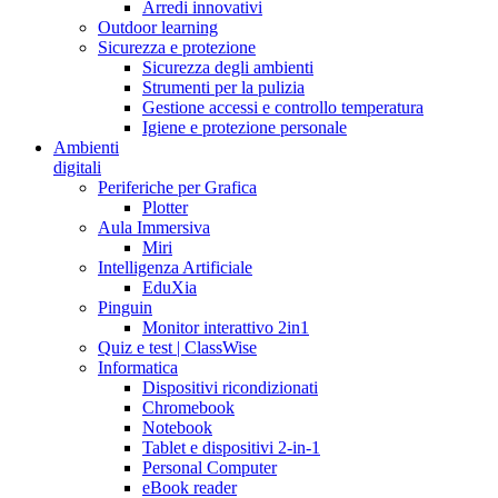
Arredi innovativi
Outdoor learning
Sicurezza e protezione
Sicurezza degli ambienti
Strumenti per la pulizia
Gestione accessi e controllo temperatura
Igiene e protezione personale
Ambienti
digitali
Periferiche per Grafica
Plotter
Aula Immersiva
Miri
Intelligenza Artificiale
EduXia
Pinguin
Monitor interattivo 2in1
Quiz e test | ClassWise
Informatica
Dispositivi ricondizionati
Chromebook
Notebook
Tablet e dispositivi 2-in-1
Personal Computer
eBook reader