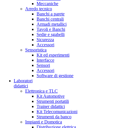
Meccaniche
Arredo tecnico
Banchi a parete
Banchi centrali
Armadi metallici
Tavoli e Banchi
Sedie e sgabelli
Sicurezza
Accessori
Sensoristica
Kit ed esperimenti
Interfacce
Sensori
Accessori
Software di gestione
Laboratori
didattici
Elettronica e TLC
Kit Automotive
Strumenti portatili
Trainer didattici
Kit Telecomunicazioni
Strumenti da banco
Impianti e Domotica
Distribuzione elettrica