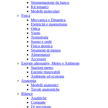
Strumentazione da banco
Kit tematici
Modelli molecolari
Fisica
Meccanica e Dinamica
Elettricità e magnetismo
Ottica
Vuoto
Termologia
Suono e onde
Fisica atomica
Strumenti di misura
Alimentatori
Accessori
Energie alternative, Meteo e Ambiente
Stazioni meteo
Energie rinnovabili
Ambiente ed ecologia
Anatomia
Modelli anatomici
Tavole anatomiche
Bilance
Analitiche
Compatte
Di precisione