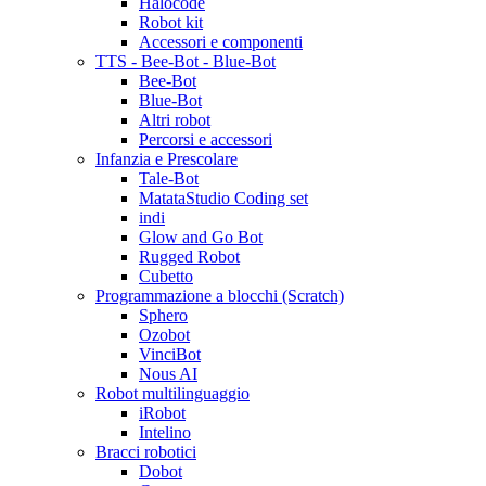
Halocode
Robot kit
Accessori e componenti
TTS - Bee-Bot - Blue-Bot
Bee-Bot
Blue-Bot
Altri robot
Percorsi e accessori
Infanzia e Prescolare
Tale-Bot
MatataStudio Coding set
indi
Glow and Go Bot
Rugged Robot
Cubetto
Programmazione a blocchi (Scratch)
Sphero
Ozobot
VinciBot
Nous AI
Robot multilinguaggio
iRobot
Intelino
Bracci robotici
Dobot