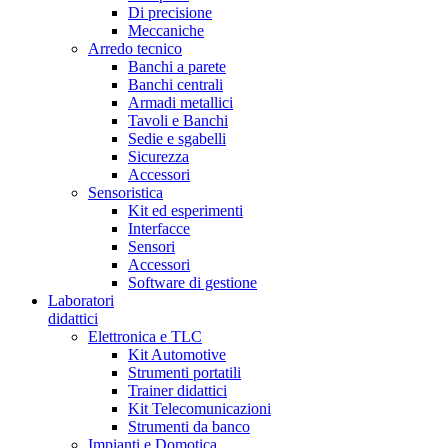
Di precisione
Meccaniche
Arredo tecnico
Banchi a parete
Banchi centrali
Armadi metallici
Tavoli e Banchi
Sedie e sgabelli
Sicurezza
Accessori
Sensoristica
Kit ed esperimenti
Interfacce
Sensori
Accessori
Software di gestione
Laboratori
didattici
Elettronica e TLC
Kit Automotive
Strumenti portatili
Trainer didattici
Kit Telecomunicazioni
Strumenti da banco
Impianti e Domotica