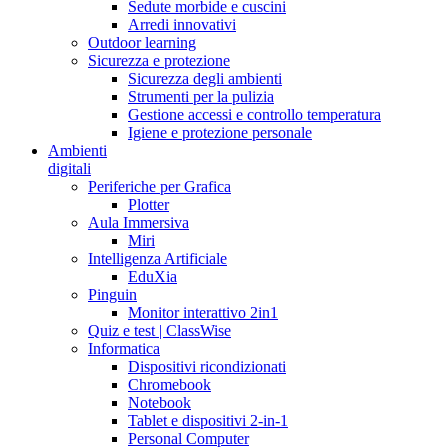
Sedute morbide e cuscini
Arredi innovativi
Outdoor learning
Sicurezza e protezione
Sicurezza degli ambienti
Strumenti per la pulizia
Gestione accessi e controllo temperatura
Igiene e protezione personale
Ambienti
digitali
Periferiche per Grafica
Plotter
Aula Immersiva
Miri
Intelligenza Artificiale
EduXia
Pinguin
Monitor interattivo 2in1
Quiz e test | ClassWise
Informatica
Dispositivi ricondizionati
Chromebook
Notebook
Tablet e dispositivi 2-in-1
Personal Computer