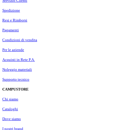
Servizio Clienti
Spedizione
Resi e Rimborsi
Pagamenti
Condizioni di vendita
Per le aziende
Acquisti in Rete P.A.
Noleggio materiali
Supporto tecnico
CAMPUSTORE
Chi siamo
Cataloghi
Dove siamo
I nostri brand