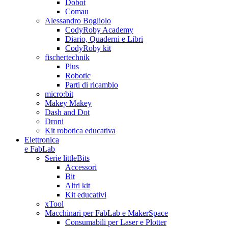
Dobot
Comau
Alessandro Bogliolo
CodyRoby Academy
Diario, Quaderni e Libri
CodyRoby kit
fischertechnik
Plus
Robotic
Parti di ricambio
micro:bit
Makey Makey
Dash and Dot
Droni
Kit robotica educativa
Elettronica
e FabLab
Serie littleBits
Accessori
Bit
Altri kit
Kit educativi
xTool
Macchinari per FabLab e MakerSpace
Consumabili per Laser e Plotter