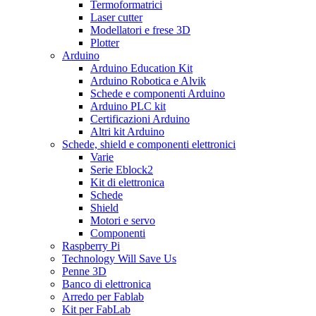
Termoformatrici
Laser cutter
Modellatori e frese 3D
Plotter
Arduino
Arduino Education Kit
Arduino Robotica e Alvik
Schede e componenti Arduino
Arduino PLC kit
Certificazioni Arduino
Altri kit Arduino
Schede, shield e componenti elettronici
Varie
Serie Eblock2
Kit di elettronica
Schede
Shield
Motori e servo
Componenti
Raspberry Pi
Technology Will Save Us
Penne 3D
Banco di elettronica
Arredo per Fablab
Kit per FabLab