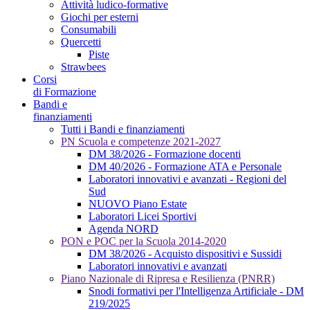
Attività ludico-formative
Giochi per esterni
Consumabili
Quercetti
Piste
Strawbees
Corsi
di Formazione
Bandi e
finanziamenti
Tutti i Bandi e finanziamenti
PN Scuola e competenze 2021-2027
DM 38/2026 - Formazione docenti
DM 40/2026 - Formazione ATA e Personale
Laboratori innovativi e avanzati - Regioni del
Sud
NUOVO Piano Estate
Laboratori Licei Sportivi
Agenda NORD
PON e POC per la Scuola 2014-2020
DM 38/2026 - Acquisto dispositivi e Sussidi
Laboratori innovativi e avanzati
Piano Nazionale di Ripresa e Resilienza (PNRR)
Snodi formativi per l'Intelligenza Artificiale - DM
219/2025