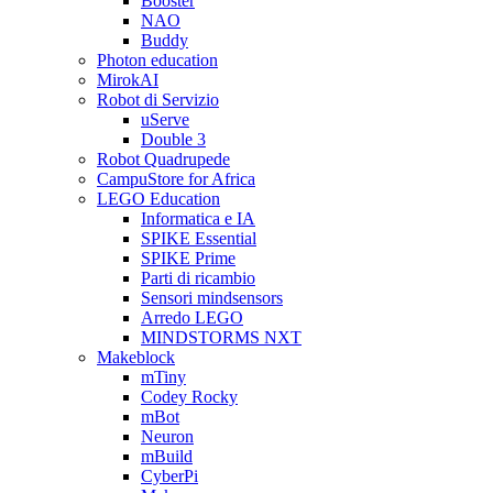
Booster
NAO
Buddy
Photon education
MirokAI
Robot di Servizio
uServe
Double 3
Robot Quadrupede
CampuStore for Africa
LEGO Education
Informatica e IA
SPIKE Essential
SPIKE Prime
Parti di ricambio
Sensori mindsensors
Arredo LEGO
MINDSTORMS NXT
Makeblock
mTiny
Codey Rocky
mBot
Neuron
mBuild
CyberPi