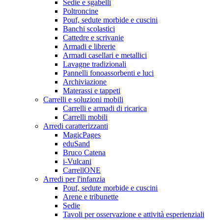
Sedie e sgabelli
Poltroncine
Pouf, sedute morbide e cuscini
Banchi scolastici
Cattedre e scrivanie
Armadi e librerie
Armadi casellari e metallici
Lavagne tradizionali
Pannelli fonoassorbenti e luci
Archiviazione
Materassi e tappeti
Carrelli e soluzioni mobili
Carrelli e armadi di ricarica
Carrelli mobili
Arredi caratterizzanti
MagicPages
eduSand
Bruco Catena
i-Vulcani
CarrellONE
Arredi per l'infanzia
Pouf, sedute morbide e cuscini
Arene e tribunette
Sedie
Tavoli per osservazione e attività esperienziali