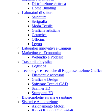
Distribuzione elettrica
Home Building
Laboratori di settore
Saldatura
Serigrafia
Moda Tessile
Grafiche artistiche
Ceramica
Officina
Legno
Laboratori innovativi e Campus
Marketing ed Economica
Webradio e Podcast
Trasporti e logistica
Logistica
Tecnologie e Tecniche di Rappresentazione Grafica
Filamenti e accessori
Grafica e Design
Software Tecnici CAD
Scanner 3D
Stampanti 3D
Biotecnologie agrarie e sanitarie
Sistemi e Automazione
Azionamento Motori
Bracci Robotici Industriali