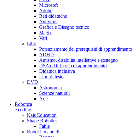
Microsoft
Adobe
Reti didattiche
Antivirus
Grafica e Disegno tecnico
Magix
Vari
Libri
Potenziamento dei prerequisiti di apprendimento
ADHD
Autismo, disabilità intellettive e sostegno
DSA e Difficoltà di apprendimento
Didattica inclusiva
Libri di testo
DVD
Astronomia
Scienze naturali
Arte
Robotica
e coding
Kais Education
Shape Robotics
Fable
Robot Umanoidi