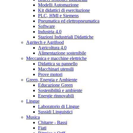
Modelli Automazione
Kit didattici di esercitazione
PLC, HMI e Siemens
Pneumatica ed elettropneumatica
Software
Industria 4.0
Stazioni Industriali Didattiche
Agritech e Agrifood
Agricoltura 4.0
Alimentazione sostenibile
Meccanica e macchine elettriche
Didattica su pannello
Macchinari utensili
Prove motori
Green, Energia e Ambiente
Educazione Green
Sostenibilità e ambiente
Energie rinnovabili
Lingue
Laboratorio di Lingue
Sussidi Linguistici
Musica
Chitarre - Bassi
Fiati