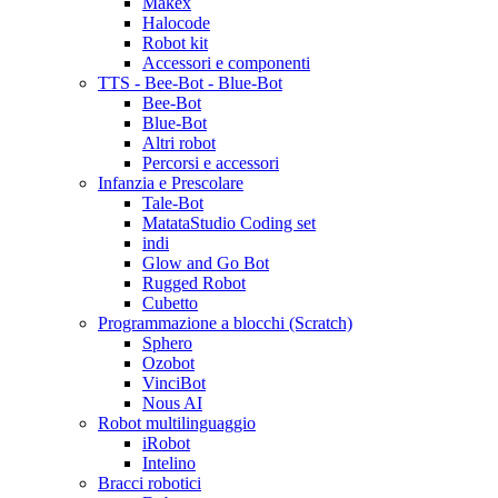
Makex
Halocode
Robot kit
Accessori e componenti
TTS - Bee-Bot - Blue-Bot
Bee-Bot
Blue-Bot
Altri robot
Percorsi e accessori
Infanzia e Prescolare
Tale-Bot
MatataStudio Coding set
indi
Glow and Go Bot
Rugged Robot
Cubetto
Programmazione a blocchi (Scratch)
Sphero
Ozobot
VinciBot
Nous AI
Robot multilinguaggio
iRobot
Intelino
Bracci robotici