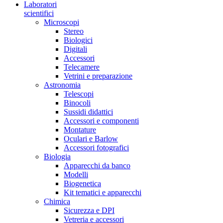
Laboratori
scientifici
Microscopi
Stereo
Biologici
Digitali
Accessori
Telecamere
Vetrini e preparazione
Astronomia
Telescopi
Binocoli
Sussidi didattici
Accessori e componenti
Montature
Oculari e Barlow
Accessori fotografici
Biologia
Apparecchi da banco
Modelli
Biogenetica
Kit tematici e apparecchi
Chimica
Sicurezza e DPI
Vetreria e accessori