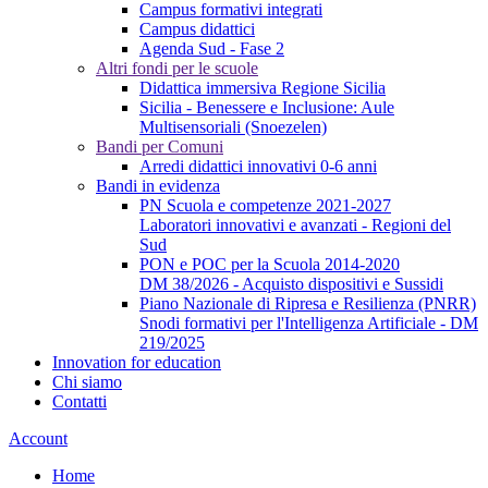
Campus formativi integrati
Campus didattici
Agenda Sud - Fase 2
Altri fondi per le scuole
Didattica immersiva Regione Sicilia
Sicilia - Benessere e Inclusione: Aule
Multisensoriali (Snoezelen)
Bandi per Comuni
Arredi didattici innovativi 0-6 anni
Bandi in evidenza
PN Scuola e competenze 2021-2027
Laboratori innovativi e avanzati - Regioni del
Sud
PON e POC per la Scuola 2014-2020
DM 38/2026 - Acquisto dispositivi e Sussidi
Piano Nazionale di Ripresa e Resilienza (PNRR)
Snodi formativi per l'Intelligenza Artificiale - DM
219/2025
Innovation for education
Chi siamo
Contatti
Account
Home