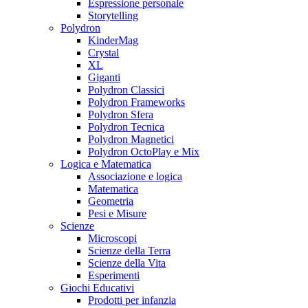
Espressione personale
Storytelling
Polydron
KinderMag
Crystal
XL
Giganti
Polydron Classici
Polydron Frameworks
Polydron Sfera
Polydron Tecnica
Polydron Magnetici
Polydron OctoPlay e Mix
Logica e Matematica
Associazione e logica
Matematica
Geometria
Pesi e Misure
Scienze
Microscopi
Scienze della Terra
Scienze della Vita
Esperimenti
Giochi Educativi
Prodotti per infanzia