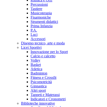
Ritmica e Orff
Percussioni
Tastiere
Musicoterapia
Fisarmoniche
Strumenti didattici
Prima Infanzia
P.A.
Luci
Accessori
Disegno tecnico, arte e moda
Licei Sportivi
Innovazione per lo Sport
Calcio e calcetto
Volley
Basket
Atletica
Badminton
Fitness e Crossfit
Psicomotricità
Ginnastica
Altri sport
Tappeti e Materassi
Indicatori e Cronometri
Biblioteche innovative