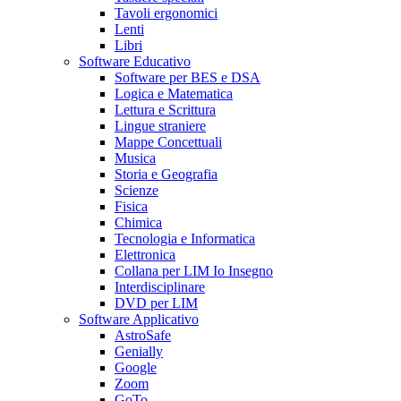
Tavoli ergonomici
Lenti
Libri
Software Educativo
Software per BES e DSA
Logica e Matematica
Lettura e Scrittura
Lingue straniere
Mappe Concettuali
Musica
Storia e Geografia
Scienze
Fisica
Chimica
Tecnologia e Informatica
Elettronica
Collana per LIM Io Insegno
Interdisciplinare
DVD per LIM
Software Applicativo
AstroSafe
Genially
Google
Zoom
GoTo