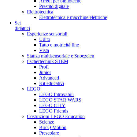
Arredi per biblioteche
Prestito digitale
Elettrotecnica
Elettrotecnica e macchine elettriche
Set
didattici
Esperienze sensoriali
Udito
Tatto e motricità fine
Vista
Stanza multisensoriale e Snoezelen
fischertechnik STEM
Profi
Junior
Advanced
Kit educativi
LEGO
LEGO Introvabili
LEGO STAR WARS
LEGO CITY
LEGO Friends
Costruzioni LEGO Education
Scienze
BricQ Motion
Prescolare