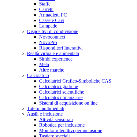
Staffe
Carrelli
Armadietti PC
Casse e Cavi
Lampade
Dispositivi di condivisione
Novoconnect
NovoPro
Risponditori Interattivi
Realtà virtuale e aumentata
Simbi experience
Meta
Altre marche
Calcolatrici
Calcolatrici Grafico-Simboliche CAS
Calcolatrici grafiche
Calcolatrici scientifiche
Calcolatrici finanziarie
Sistemi di acquisizione on line
Totem multimediali
Ausili e inclusione
Attività sensoriali
Robotica per inclusione
Monitor interattivi per inclusione
Tastiere speciali