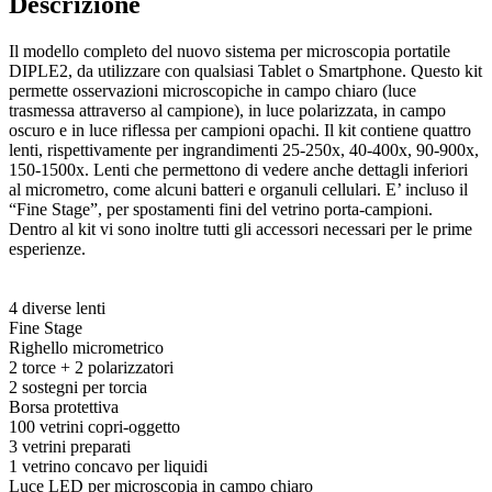
Descrizione
Il modello completo del nuovo sistema per microscopia portatile
DIPLE2, da utilizzare con qualsiasi Tablet o Smartphone. Questo kit
permette osservazioni microscopiche in campo chiaro (luce
trasmessa attraverso al campione), in luce polarizzata, in campo
oscuro e in luce riflessa per campioni opachi. Il kit contiene quattro
lenti, rispettivamente per ingrandimenti 25-250x, 40-400x, 90-900x,
150-1500x. Lenti che permettono di vedere anche dettagli inferiori
al micrometro, come alcuni batteri e organuli cellulari. E’ incluso il
“Fine Stage”, per spostamenti fini del vetrino porta-campioni.
Dentro al kit vi sono inoltre tutti gli accessori necessari per le prime
esperienze.
4 diverse lenti
Fine Stage
Righello micrometrico
2 torce + 2 polarizzatori
2 sostegni per torcia
Borsa protettiva
100 vetrini copri-oggetto
3 vetrini preparati
1 vetrino concavo per liquidi
Luce LED per microscopia in campo chiaro