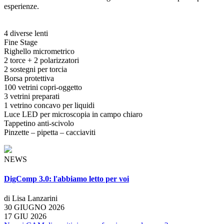
esperienze.
4 diverse lenti
Fine Stage
Righello micrometrico
2 torce + 2 polarizzatori
2 sostegni per torcia
Borsa protettiva
100 vetrini copri-oggetto
3 vetrini preparati
1 vetrino concavo per liquidi
Luce LED per microscopia in campo chiaro
Tappetino anti-scivolo
Pinzette – pipetta – cacciaviti
NEWS
DigComp 3.0: l'abbiamo letto per voi
di Lisa Lanzarini
30 GIUGNO 2026
17 GIU 2026