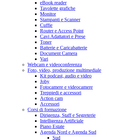
eBook reader
Tavolette grafiche
Monitor
Stampanti e Scanner
Cuffie
Router e Access Point
Cavi Adattatori e Prese
Toner
Batterie e Caricabatterie
Document Camera
Vari
Webcam e videoconferenza
Foto, video, produzione multimediale
Kit podcast, audio e video
Joby
Fotocamere e videocamere
Treppiedi e accessori
Action cam
Accessori
Corsi di formazione
Dirigenza, Staff e Segreterie
Intelligenza Artificiale
Piano Estate
Agenda Nord e Agenda Sud
Sud