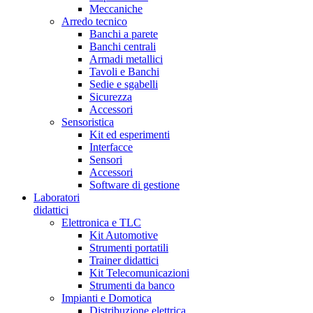
Meccaniche
Arredo tecnico
Banchi a parete
Banchi centrali
Armadi metallici
Tavoli e Banchi
Sedie e sgabelli
Sicurezza
Accessori
Sensoristica
Kit ed esperimenti
Interfacce
Sensori
Accessori
Software di gestione
Laboratori
didattici
Elettronica e TLC
Kit Automotive
Strumenti portatili
Trainer didattici
Kit Telecomunicazioni
Strumenti da banco
Impianti e Domotica
Distribuzione elettrica