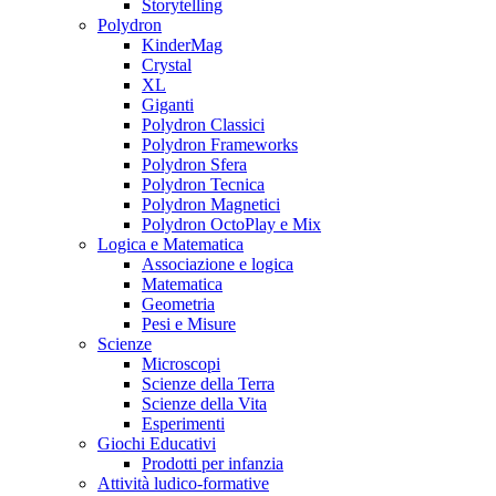
Storytelling
Polydron
KinderMag
Crystal
XL
Giganti
Polydron Classici
Polydron Frameworks
Polydron Sfera
Polydron Tecnica
Polydron Magnetici
Polydron OctoPlay e Mix
Logica e Matematica
Associazione e logica
Matematica
Geometria
Pesi e Misure
Scienze
Microscopi
Scienze della Terra
Scienze della Vita
Esperimenti
Giochi Educativi
Prodotti per infanzia
Attività ludico-formative