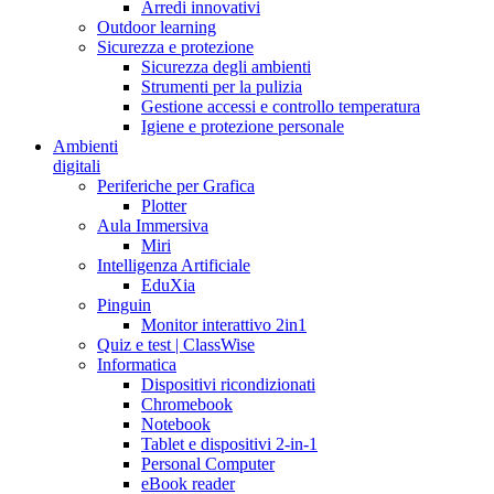
Arredi innovativi
Outdoor learning
Sicurezza e protezione
Sicurezza degli ambienti
Strumenti per la pulizia
Gestione accessi e controllo temperatura
Igiene e protezione personale
Ambienti
digitali
Periferiche per Grafica
Plotter
Aula Immersiva
Miri
Intelligenza Artificiale
EduXia
Pinguin
Monitor interattivo 2in1
Quiz e test | ClassWise
Informatica
Dispositivi ricondizionati
Chromebook
Notebook
Tablet e dispositivi 2-in-1
Personal Computer
eBook reader