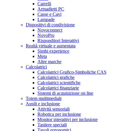
Carrelli
Armadietti PC
Casse e Cavi
Lampade
Dispositivi di condivisione
Novoconnect
NovoPro
Risponditori Interattivi
Realtà virtuale e aumentata
Simbi experience
Meta
Altre marche
Calcolatrici
Calcolatrici Grafico-Simboliche CAS
Calcolatrici grafiche
Calcolatrici scientifiche
Calcolatrici finanziarie
Sistemi di acquisizione on line
Totem multimediali
Ausili e inclusione
Attività sensoriali
Robotica per inclusione
Monitor interattivi per inclusione
Tastiere speciali
Tavoli ergonomici