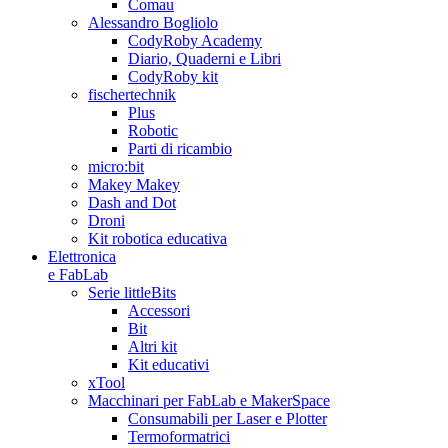
Comau
Alessandro Bogliolo
CodyRoby Academy
Diario, Quaderni e Libri
CodyRoby kit
fischertechnik
Plus
Robotic
Parti di ricambio
micro:bit
Makey Makey
Dash and Dot
Droni
Kit robotica educativa
Elettronica
e FabLab
Serie littleBits
Accessori
Bit
Altri kit
Kit educativi
xTool
Macchinari per FabLab e MakerSpace
Consumabili per Laser e Plotter
Termoformatrici