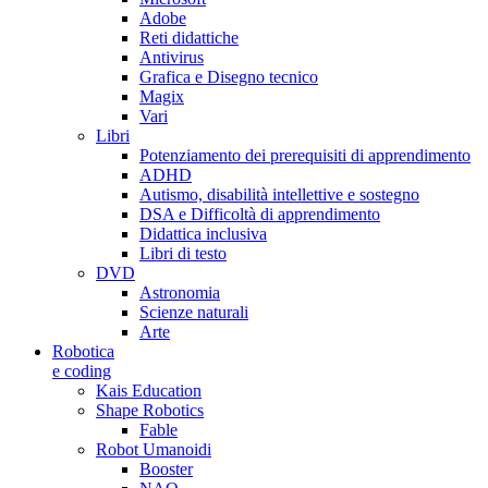
Adobe
Reti didattiche
Antivirus
Grafica e Disegno tecnico
Magix
Vari
Libri
Potenziamento dei prerequisiti di apprendimento
ADHD
Autismo, disabilità intellettive e sostegno
DSA e Difficoltà di apprendimento
Didattica inclusiva
Libri di testo
DVD
Astronomia
Scienze naturali
Arte
Robotica
e coding
Kais Education
Shape Robotics
Fable
Robot Umanoidi
Booster