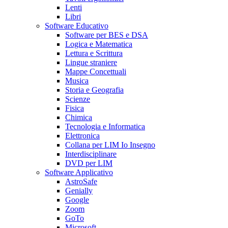
Lenti
Libri
Software Educativo
Software per BES e DSA
Logica e Matematica
Lettura e Scrittura
Lingue straniere
Mappe Concettuali
Musica
Storia e Geografia
Scienze
Fisica
Chimica
Tecnologia e Informatica
Elettronica
Collana per LIM Io Insegno
Interdisciplinare
DVD per LIM
Software Applicativo
AstroSafe
Genially
Google
Zoom
GoTo
Microsoft