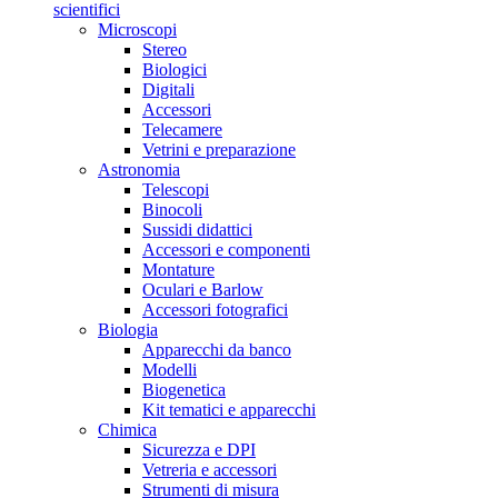
scientifici
Microscopi
Stereo
Biologici
Digitali
Accessori
Telecamere
Vetrini e preparazione
Astronomia
Telescopi
Binocoli
Sussidi didattici
Accessori e componenti
Montature
Oculari e Barlow
Accessori fotografici
Biologia
Apparecchi da banco
Modelli
Biogenetica
Kit tematici e apparecchi
Chimica
Sicurezza e DPI
Vetreria e accessori
Strumenti di misura