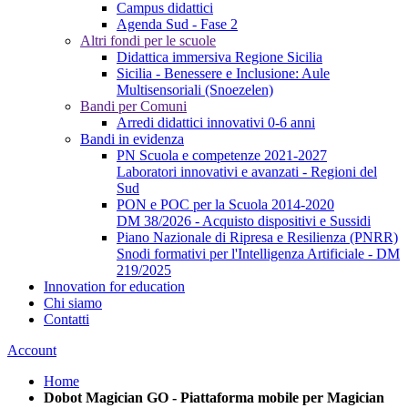
Campus didattici
Agenda Sud - Fase 2
Altri fondi per le scuole
Didattica immersiva Regione Sicilia
Sicilia - Benessere e Inclusione: Aule
Multisensoriali (Snoezelen)
Bandi per Comuni
Arredi didattici innovativi 0-6 anni
Bandi in evidenza
PN Scuola e competenze 2021-2027
Laboratori innovativi e avanzati - Regioni del
Sud
PON e POC per la Scuola 2014-2020
DM 38/2026 - Acquisto dispositivi e Sussidi
Piano Nazionale di Ripresa e Resilienza (PNRR)
Snodi formativi per l'Intelligenza Artificiale - DM
219/2025
Innovation for education
Chi siamo
Contatti
Account
Home
Dobot Magician GO - Piattaforma mobile per Magician