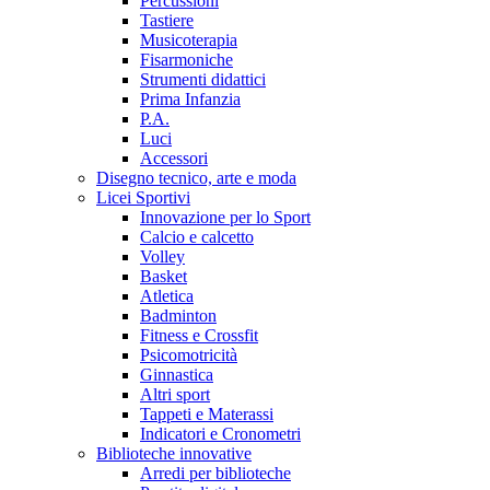
Percussioni
Tastiere
Musicoterapia
Fisarmoniche
Strumenti didattici
Prima Infanzia
P.A.
Luci
Accessori
Disegno tecnico, arte e moda
Licei Sportivi
Innovazione per lo Sport
Calcio e calcetto
Volley
Basket
Atletica
Badminton
Fitness e Crossfit
Psicomotricità
Ginnastica
Altri sport
Tappeti e Materassi
Indicatori e Cronometri
Biblioteche innovative
Arredi per biblioteche