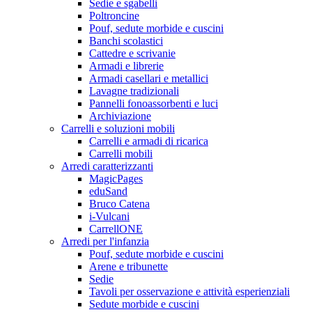
Sedie e sgabelli
Poltroncine
Pouf, sedute morbide e cuscini
Banchi scolastici
Cattedre e scrivanie
Armadi e librerie
Armadi casellari e metallici
Lavagne tradizionali
Pannelli fonoassorbenti e luci
Archiviazione
Carrelli e soluzioni mobili
Carrelli e armadi di ricarica
Carrelli mobili
Arredi caratterizzanti
MagicPages
eduSand
Bruco Catena
i-Vulcani
CarrellONE
Arredi per l'infanzia
Pouf, sedute morbide e cuscini
Arene e tribunette
Sedie
Tavoli per osservazione e attività esperienziali
Sedute morbide e cuscini