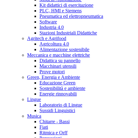
Kit didattici di esercitazione
PLC, HMI e Siemens
Pneumatica ed elettropneumatica
Software
Industria 4.0
Stazioni Industriali Didattiche
Agritech e Agrifood
Agricoltura 4.0
Alimentazione sostenibile
Meccanica e macchine elettriche
Didattica su pannello
Macchinari utensili
Prove motori
Green, Energia e Ambiente
Educazione Green
Sostenibilità e ambiente
Energie rinnovabili
Lingue
Laboratorio di Lingue
Sussidi Linguistici
Musica
Chitarre - Bassi
Fiati
Ritmica e Orff