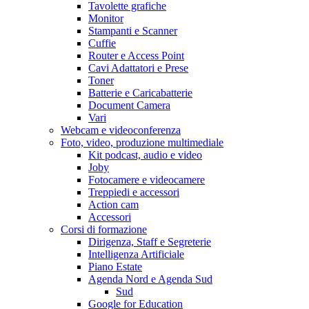
Tavolette grafiche
Monitor
Stampanti e Scanner
Cuffie
Router e Access Point
Cavi Adattatori e Prese
Toner
Batterie e Caricabatterie
Document Camera
Vari
Webcam e videoconferenza
Foto, video, produzione multimediale
Kit podcast, audio e video
Joby
Fotocamere e videocamere
Treppiedi e accessori
Action cam
Accessori
Corsi di formazione
Dirigenza, Staff e Segreterie
Intelligenza Artificiale
Piano Estate
Agenda Nord e Agenda Sud
Sud
Google for Education