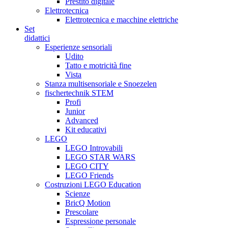
Prestito digitale
Elettrotecnica
Elettrotecnica e macchine elettriche
Set
didattici
Esperienze sensoriali
Udito
Tatto e motricità fine
Vista
Stanza multisensoriale e Snoezelen
fischertechnik STEM
Profi
Junior
Advanced
Kit educativi
LEGO
LEGO Introvabili
LEGO STAR WARS
LEGO CITY
LEGO Friends
Costruzioni LEGO Education
Scienze
BricQ Motion
Prescolare
Espressione personale