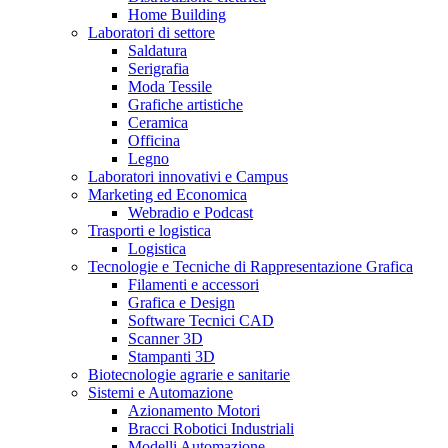
Home Building
Laboratori di settore
Saldatura
Serigrafia
Moda Tessile
Grafiche artistiche
Ceramica
Officina
Legno
Laboratori innovativi e Campus
Marketing ed Economica
Webradio e Podcast
Trasporti e logistica
Logistica
Tecnologie e Tecniche di Rappresentazione Grafica
Filamenti e accessori
Grafica e Design
Software Tecnici CAD
Scanner 3D
Stampanti 3D
Biotecnologie agrarie e sanitarie
Sistemi e Automazione
Azionamento Motori
Bracci Robotici Industriali
Modelli Automazione