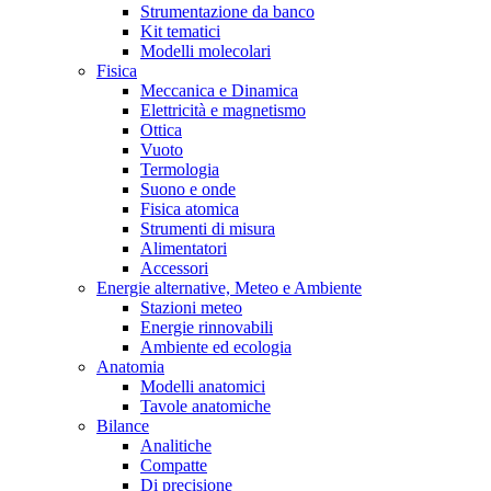
Strumentazione da banco
Kit tematici
Modelli molecolari
Fisica
Meccanica e Dinamica
Elettricità e magnetismo
Ottica
Vuoto
Termologia
Suono e onde
Fisica atomica
Strumenti di misura
Alimentatori
Accessori
Energie alternative, Meteo e Ambiente
Stazioni meteo
Energie rinnovabili
Ambiente ed ecologia
Anatomia
Modelli anatomici
Tavole anatomiche
Bilance
Analitiche
Compatte
Di precisione