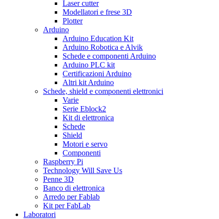
Laser cutter
Modellatori e frese 3D
Plotter
Arduino
Arduino Education Kit
Arduino Robotica e Alvik
Schede e componenti Arduino
Arduino PLC kit
Certificazioni Arduino
Altri kit Arduino
Schede, shield e componenti elettronici
Varie
Serie Eblock2
Kit di elettronica
Schede
Shield
Motori e servo
Componenti
Raspberry Pi
Technology Will Save Us
Penne 3D
Banco di elettronica
Arredo per Fablab
Kit per FabLab
Laboratori