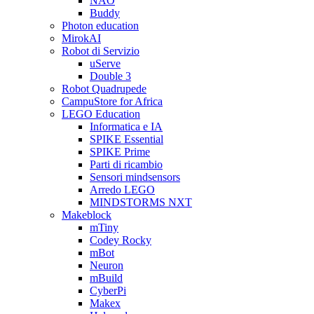
NAO
Buddy
Photon education
MirokAI
Robot di Servizio
uServe
Double 3
Robot Quadrupede
CampuStore for Africa
LEGO Education
Informatica e IA
SPIKE Essential
SPIKE Prime
Parti di ricambio
Sensori mindsensors
Arredo LEGO
MINDSTORMS NXT
Makeblock
mTiny
Codey Rocky
mBot
Neuron
mBuild
CyberPi
Makex