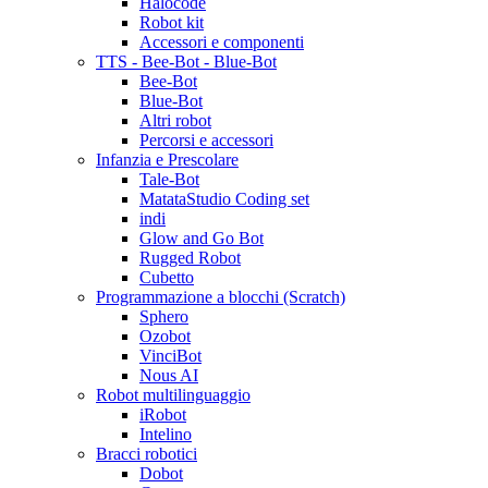
Halocode
Robot kit
Accessori e componenti
TTS - Bee-Bot - Blue-Bot
Bee-Bot
Blue-Bot
Altri robot
Percorsi e accessori
Infanzia e Prescolare
Tale-Bot
MatataStudio Coding set
indi
Glow and Go Bot
Rugged Robot
Cubetto
Programmazione a blocchi (Scratch)
Sphero
Ozobot
VinciBot
Nous AI
Robot multilinguaggio
iRobot
Intelino
Bracci robotici
Dobot