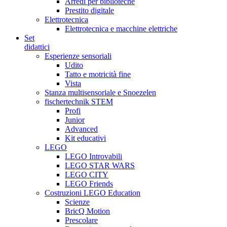
Arredi per biblioteche
Prestito digitale
Elettrotecnica
Elettrotecnica e macchine elettriche
Set
didattici
Esperienze sensoriali
Udito
Tatto e motricità fine
Vista
Stanza multisensoriale e Snoezelen
fischertechnik STEM
Profi
Junior
Advanced
Kit educativi
LEGO
LEGO Introvabili
LEGO STAR WARS
LEGO CITY
LEGO Friends
Costruzioni LEGO Education
Scienze
BricQ Motion
Prescolare