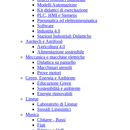
Modelli Automazione
Kit didattici di esercitazione
PLC, HMI e Siemens
Pneumatica ed elettropneumatica
Software
Industria 4.0
Stazioni Industriali Didattiche
Agritech e Agrifood
Agricoltura 4.0
Alimentazione sostenibile
Meccanica e macchine elettriche
Didattica su pannello
Macchinari utensili
Prove motori
Green, Energia e Ambiente
Educazione Green
Sostenibilità e ambiente
Energie rinnovabili
Lingue
Laboratorio di Lingue
Sussidi Linguistici
Musica
Chitarre - Bassi
Fiati