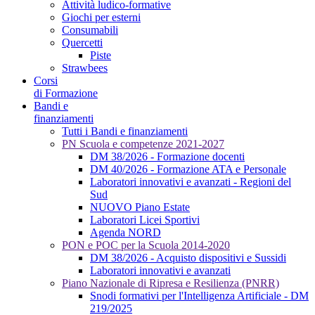
Attività ludico-formative
Giochi per esterni
Consumabili
Quercetti
Piste
Strawbees
Corsi
di Formazione
Bandi e
finanziamenti
Tutti i Bandi e finanziamenti
PN Scuola e competenze 2021-2027
DM 38/2026 - Formazione docenti
DM 40/2026 - Formazione ATA e Personale
Laboratori innovativi e avanzati - Regioni del
Sud
NUOVO Piano Estate
Laboratori Licei Sportivi
Agenda NORD
PON e POC per la Scuola 2014-2020
DM 38/2026 - Acquisto dispositivi e Sussidi
Laboratori innovativi e avanzati
Piano Nazionale di Ripresa e Resilienza (PNRR)
Snodi formativi per l'Intelligenza Artificiale - DM
219/2025