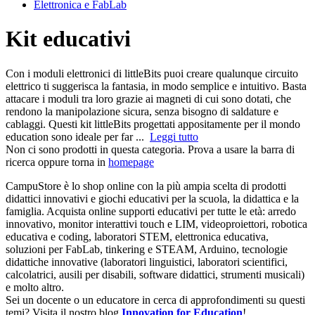
Elettronica e FabLab
Kit educativi
Con i moduli elettronici di littleBits puoi creare qualunque circuito
elettrico ti suggerisca la fantasia, in modo semplice e intuitivo. Basta
attacare i moduli tra loro grazie ai magneti di cui sono dotati, che
rendono la manipolazione sicura, senza bisogno di saldature e
cablaggi. Questi kit littleBits progettati appositamente per il mondo
education sono ideale per far ...
Leggi tutto
Non ci sono prodotti in questa categoria. Prova a usare la barra di
ricerca oppure torna in
homepage
CampuStore è lo shop online con la più ampia scelta di prodotti
didattici innovativi e giochi educativi per la scuola, la didattica e la
famiglia. Acquista online supporti educativi per tutte le età: arredo
innovativo, monitor interattivi touch e LIM, videoproiettori, robotica
educativa e coding, laboratori STEM, elettronica educativa,
soluzioni per FabLab, tinkering e STEAM, Arduino, tecnologie
didattiche innovative (laboratori linguistici, laboratori scientifici,
calcolatrici, ausili per disabili, software didattici, strumenti musicali)
e molto altro.
Sei un docente o un educatore in cerca di approfondimenti su questi
temi? Visita il nostro blog
Innovation for Education
!