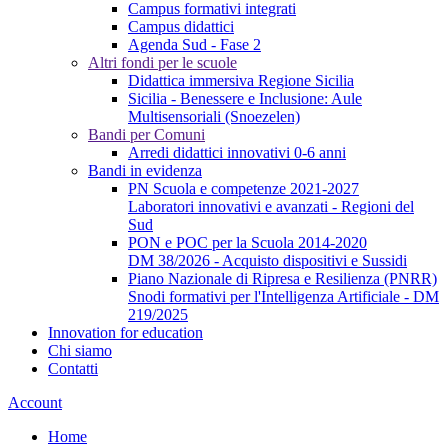
Campus formativi integrati
Campus didattici
Agenda Sud - Fase 2
Altri fondi per le scuole
Didattica immersiva Regione Sicilia
Sicilia - Benessere e Inclusione: Aule
Multisensoriali (Snoezelen)
Bandi per Comuni
Arredi didattici innovativi 0-6 anni
Bandi in evidenza
PN Scuola e competenze 2021-2027
Laboratori innovativi e avanzati - Regioni del
Sud
PON e POC per la Scuola 2014-2020
DM 38/2026 - Acquisto dispositivi e Sussidi
Piano Nazionale di Ripresa e Resilienza (PNRR)
Snodi formativi per l'Intelligenza Artificiale - DM
219/2025
Innovation for education
Chi siamo
Contatti
Account
Home