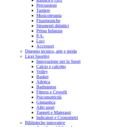
Ritmica e Orff
Percussioni
Tastiere
Musicoterapia
Fisarmoniche
Strumenti didattici
Prima Infanzia
P.A.
Luci
Accessori
Disegno tecnico, arte e moda
Licei Sportivi
Innovazione per lo Sport
Calcio e calcetto
Volley
Basket
Atletica
Badminton
Fitness e Crossfit
Psicomotricità
Ginnastica
Altri sport
Tappeti e Materassi
Indicatori e Cronometri
Biblioteche innovative