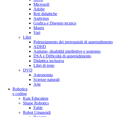
Microsoft
Adobe
Reti didattiche
Antivirus
Grafica e Disegno tecnico
Magix
Vari
Libri
Potenziamento dei prerequisiti di apprendimento
ADHD
Autismo, disabilità intellettive e sostegno
DSA e Difficoltà di apprendimento
Didattica inclusiva
Libri di testo
DVD
Astronomia
Scienze naturali
Arte
Robotica
e coding
Kais Education
Shape Robotics
Fable
Robot Umanoidi