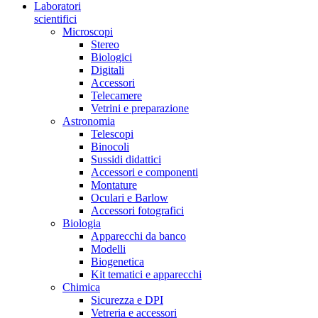
Laboratori
scientifici
Microscopi
Stereo
Biologici
Digitali
Accessori
Telecamere
Vetrini e preparazione
Astronomia
Telescopi
Binocoli
Sussidi didattici
Accessori e componenti
Montature
Oculari e Barlow
Accessori fotografici
Biologia
Apparecchi da banco
Modelli
Biogenetica
Kit tematici e apparecchi
Chimica
Sicurezza e DPI
Vetreria e accessori