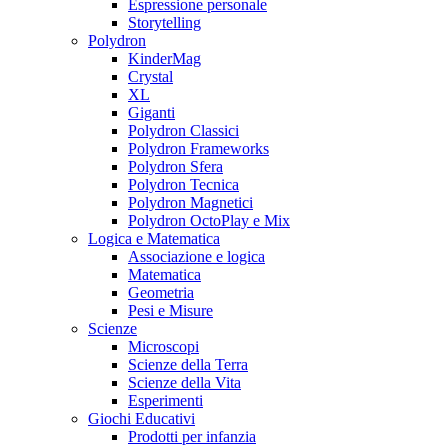
Espressione personale
Storytelling
Polydron
KinderMag
Crystal
XL
Giganti
Polydron Classici
Polydron Frameworks
Polydron Sfera
Polydron Tecnica
Polydron Magnetici
Polydron OctoPlay e Mix
Logica e Matematica
Associazione e logica
Matematica
Geometria
Pesi e Misure
Scienze
Microscopi
Scienze della Terra
Scienze della Vita
Esperimenti
Giochi Educativi
Prodotti per infanzia