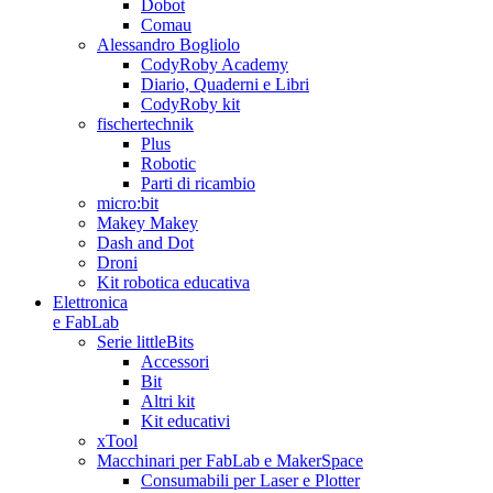
Dobot
Comau
Alessandro Bogliolo
CodyRoby Academy
Diario, Quaderni e Libri
CodyRoby kit
fischertechnik
Plus
Robotic
Parti di ricambio
micro:bit
Makey Makey
Dash and Dot
Droni
Kit robotica educativa
Elettronica
e FabLab
Serie littleBits
Accessori
Bit
Altri kit
Kit educativi
xTool
Macchinari per FabLab e MakerSpace
Consumabili per Laser e Plotter