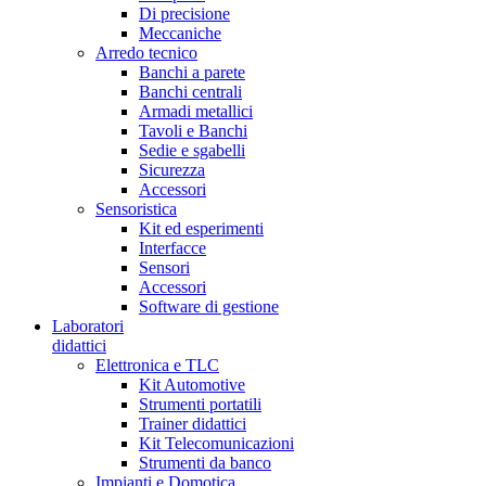
Di precisione
Meccaniche
Arredo tecnico
Banchi a parete
Banchi centrali
Armadi metallici
Tavoli e Banchi
Sedie e sgabelli
Sicurezza
Accessori
Sensoristica
Kit ed esperimenti
Interfacce
Sensori
Accessori
Software di gestione
Laboratori
didattici
Elettronica e TLC
Kit Automotive
Strumenti portatili
Trainer didattici
Kit Telecomunicazioni
Strumenti da banco
Impianti e Domotica