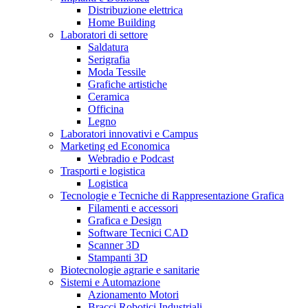
Distribuzione elettrica
Home Building
Laboratori di settore
Saldatura
Serigrafia
Moda Tessile
Grafiche artistiche
Ceramica
Officina
Legno
Laboratori innovativi e Campus
Marketing ed Economica
Webradio e Podcast
Trasporti e logistica
Logistica
Tecnologie e Tecniche di Rappresentazione Grafica
Filamenti e accessori
Grafica e Design
Software Tecnici CAD
Scanner 3D
Stampanti 3D
Biotecnologie agrarie e sanitarie
Sistemi e Automazione
Azionamento Motori
Bracci Robotici Industriali