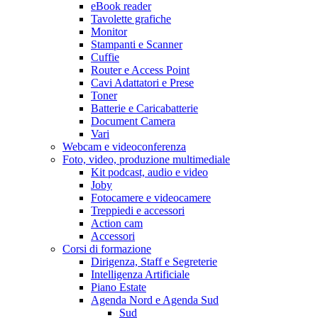
eBook reader
Tavolette grafiche
Monitor
Stampanti e Scanner
Cuffie
Router e Access Point
Cavi Adattatori e Prese
Toner
Batterie e Caricabatterie
Document Camera
Vari
Webcam e videoconferenza
Foto, video, produzione multimediale
Kit podcast, audio e video
Joby
Fotocamere e videocamere
Treppiedi e accessori
Action cam
Accessori
Corsi di formazione
Dirigenza, Staff e Segreterie
Intelligenza Artificiale
Piano Estate
Agenda Nord e Agenda Sud
Sud