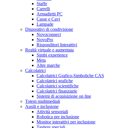
Staffe
Carrelli
Armadietti PC
Casse e Cavi
Lampade
Dispositivi di condivisione
Novoconnect
NovoPro
Risponditori Interattivi
Realtà virtuale e aumentata
Simbi experience
Meta
Altre marche
Calcolatrici
Calcolatrici Grafico-Simboliche CAS
Calcolatrici grafiche
Calcolatrici scientifiche
Calcolatrici finanziarie
Sistemi di acquisizione on line
Totem multimediali
Ausili e inclusione
Attività sensoriali
Robotica per inclusione
Monitor interattivi per inclusione
Tastiere speciali