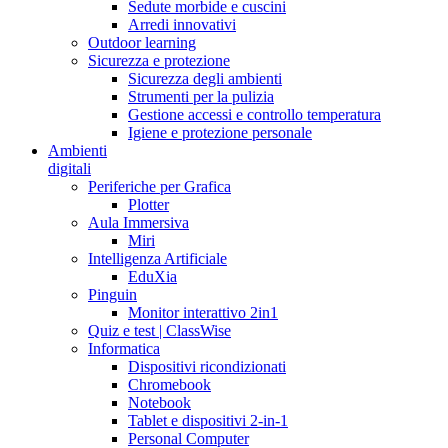
Sedute morbide e cuscini
Arredi innovativi
Outdoor learning
Sicurezza e protezione
Sicurezza degli ambienti
Strumenti per la pulizia
Gestione accessi e controllo temperatura
Igiene e protezione personale
Ambienti
digitali
Periferiche per Grafica
Plotter
Aula Immersiva
Miri
Intelligenza Artificiale
EduXia
Pinguin
Monitor interattivo 2in1
Quiz e test | ClassWise
Informatica
Dispositivi ricondizionati
Chromebook
Notebook
Tablet e dispositivi 2-in-1
Personal Computer