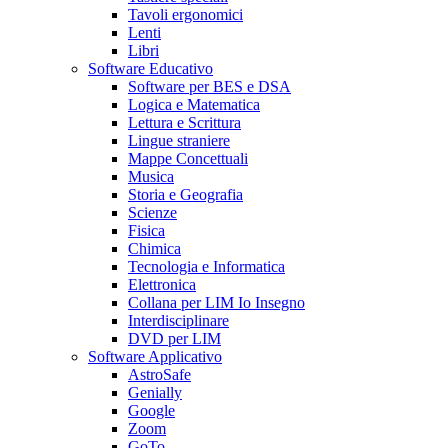
Tavoli ergonomici
Lenti
Libri
Software Educativo
Software per BES e DSA
Logica e Matematica
Lettura e Scrittura
Lingue straniere
Mappe Concettuali
Musica
Storia e Geografia
Scienze
Fisica
Chimica
Tecnologia e Informatica
Elettronica
Collana per LIM Io Insegno
Interdisciplinare
DVD per LIM
Software Applicativo
AstroSafe
Genially
Google
Zoom
GoTo