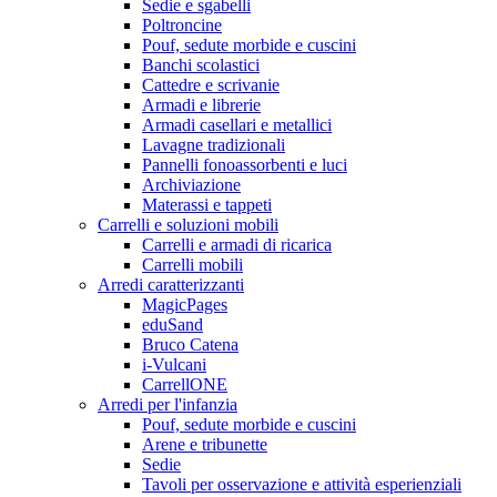
Sedie e sgabelli
Poltroncine
Pouf, sedute morbide e cuscini
Banchi scolastici
Cattedre e scrivanie
Armadi e librerie
Armadi casellari e metallici
Lavagne tradizionali
Pannelli fonoassorbenti e luci
Archiviazione
Materassi e tappeti
Carrelli e soluzioni mobili
Carrelli e armadi di ricarica
Carrelli mobili
Arredi caratterizzanti
MagicPages
eduSand
Bruco Catena
i-Vulcani
CarrellONE
Arredi per l'infanzia
Pouf, sedute morbide e cuscini
Arene e tribunette
Sedie
Tavoli per osservazione e attività esperienziali