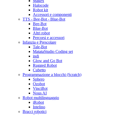
Makex
Halocode
Robot kit
Accessori e componenti
TTS - Bee-Bot - Blue-Bot
Bee-Bot
Blue-Bot
Altri robot
Percorsi e accessori
Infanzia e Prescolare
Tale-Bot
MatataStudio Coding set
indi
Glow and Go Bot
Rugged Robot
Cubetto
Programmazione a blocchi (Scratch)
Sphero
Ozobot
VinciBot
Nous AI
Robot multilinguaggio
iRobot
Intelino
Bracci robotici