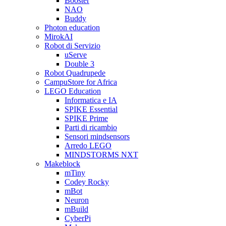
Booster
NAO
Buddy
Photon education
MirokAI
Robot di Servizio
uServe
Double 3
Robot Quadrupede
CampuStore for Africa
LEGO Education
Informatica e IA
SPIKE Essential
SPIKE Prime
Parti di ricambio
Sensori mindsensors
Arredo LEGO
MINDSTORMS NXT
Makeblock
mTiny
Codey Rocky
mBot
Neuron
mBuild
CyberPi