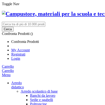
Toggle Nav
Cerca
Confronta Prodotti (
)
Confronta Prodotti
My Account
Registrati
Login
Carrello
Carrello
Menu
Arredo
didattico
Arredo scolastico di base
Banchi da lavoro
Sedie e sgabelli
Poltroncine