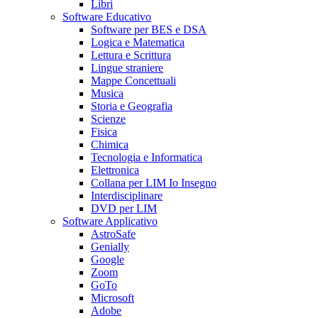
Libri
Software Educativo
Software per BES e DSA
Logica e Matematica
Lettura e Scrittura
Lingue straniere
Mappe Concettuali
Musica
Storia e Geografia
Scienze
Fisica
Chimica
Tecnologia e Informatica
Elettronica
Collana per LIM Io Insegno
Interdisciplinare
DVD per LIM
Software Applicativo
AstroSafe
Genially
Google
Zoom
GoTo
Microsoft
Adobe