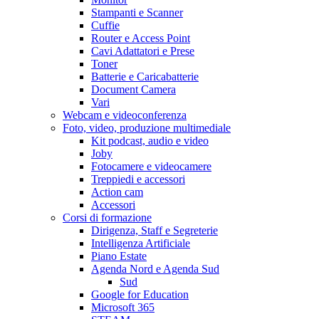
Stampanti e Scanner
Cuffie
Router e Access Point
Cavi Adattatori e Prese
Toner
Batterie e Caricabatterie
Document Camera
Vari
Webcam e videoconferenza
Foto, video, produzione multimediale
Kit podcast, audio e video
Joby
Fotocamere e videocamere
Treppiedi e accessori
Action cam
Accessori
Corsi di formazione
Dirigenza, Staff e Segreterie
Intelligenza Artificiale
Piano Estate
Agenda Nord e Agenda Sud
Sud
Google for Education
Microsoft 365