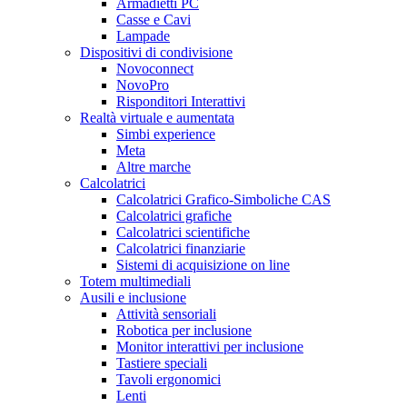
Armadietti PC
Casse e Cavi
Lampade
Dispositivi di condivisione
Novoconnect
NovoPro
Risponditori Interattivi
Realtà virtuale e aumentata
Simbi experience
Meta
Altre marche
Calcolatrici
Calcolatrici Grafico-Simboliche CAS
Calcolatrici grafiche
Calcolatrici scientifiche
Calcolatrici finanziarie
Sistemi di acquisizione on line
Totem multimediali
Ausili e inclusione
Attività sensoriali
Robotica per inclusione
Monitor interattivi per inclusione
Tastiere speciali
Tavoli ergonomici
Lenti