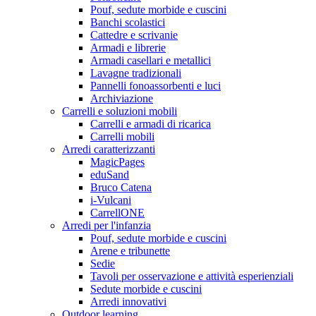
Pouf, sedute morbide e cuscini
Banchi scolastici
Cattedre e scrivanie
Armadi e librerie
Armadi casellari e metallici
Lavagne tradizionali
Pannelli fonoassorbenti e luci
Archiviazione
Carrelli e soluzioni mobili
Carrelli e armadi di ricarica
Carrelli mobili
Arredi caratterizzanti
MagicPages
eduSand
Bruco Catena
i-Vulcani
CarrellONE
Arredi per l'infanzia
Pouf, sedute morbide e cuscini
Arene e tribunette
Sedie
Tavoli per osservazione e attività esperienziali
Sedute morbide e cuscini
Arredi innovativi
Outdoor learning