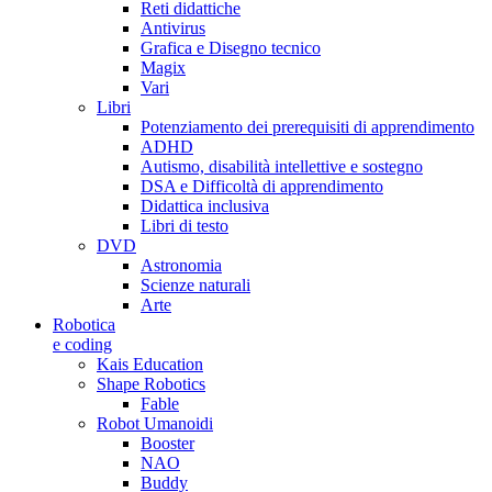
Reti didattiche
Antivirus
Grafica e Disegno tecnico
Magix
Vari
Libri
Potenziamento dei prerequisiti di apprendimento
ADHD
Autismo, disabilità intellettive e sostegno
DSA e Difficoltà di apprendimento
Didattica inclusiva
Libri di testo
DVD
Astronomia
Scienze naturali
Arte
Robotica
e coding
Kais Education
Shape Robotics
Fable
Robot Umanoidi
Booster
NAO
Buddy