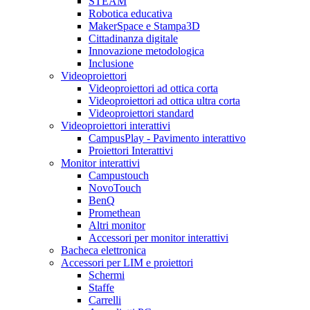
STEAM
Robotica educativa
MakerSpace e Stampa3D
Cittadinanza digitale
Innovazione metodologica
Inclusione
Videoproiettori
Videoproiettori ad ottica corta
Videoproiettori ad ottica ultra corta
Videoproiettori standard
Videoproiettori interattivi
CampusPlay - Pavimento interattivo
Proiettori Interattivi
Monitor interattivi
Campustouch
NovoTouch
BenQ
Promethean
Altri monitor
Accessori per monitor interattivi
Bacheca elettronica
Accessori per LIM e proiettori
Schermi
Staffe
Carrelli