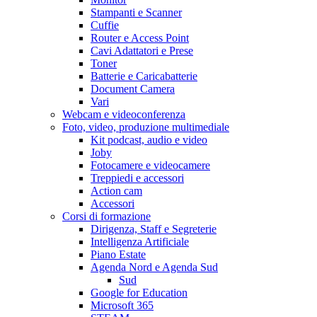
Stampanti e Scanner
Cuffie
Router e Access Point
Cavi Adattatori e Prese
Toner
Batterie e Caricabatterie
Document Camera
Vari
Webcam e videoconferenza
Foto, video, produzione multimediale
Kit podcast, audio e video
Joby
Fotocamere e videocamere
Treppiedi e accessori
Action cam
Accessori
Corsi di formazione
Dirigenza, Staff e Segreterie
Intelligenza Artificiale
Piano Estate
Agenda Nord e Agenda Sud
Sud
Google for Education
Microsoft 365