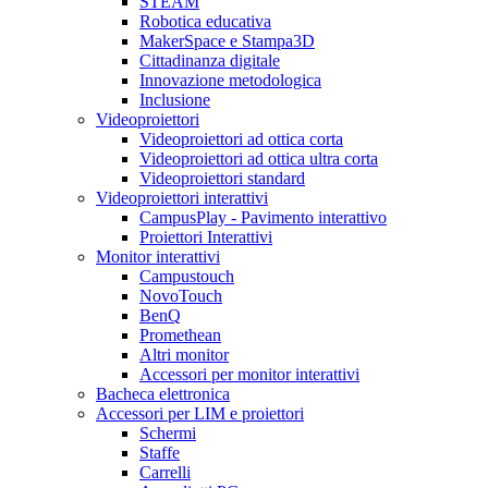
STEAM
Robotica educativa
MakerSpace e Stampa3D
Cittadinanza digitale
Innovazione metodologica
Inclusione
Videoproiettori
Videoproiettori ad ottica corta
Videoproiettori ad ottica ultra corta
Videoproiettori standard
Videoproiettori interattivi
CampusPlay - Pavimento interattivo
Proiettori Interattivi
Monitor interattivi
Campustouch
NovoTouch
BenQ
Promethean
Altri monitor
Accessori per monitor interattivi
Bacheca elettronica
Accessori per LIM e proiettori
Schermi
Staffe
Carrelli