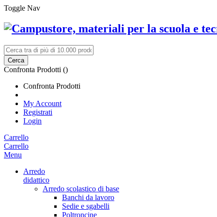
Toggle Nav
Cerca
Confronta Prodotti (
)
Confronta Prodotti
My Account
Registrati
Login
Carrello
Carrello
Menu
Arredo
didattico
Arredo scolastico di base
Banchi da lavoro
Sedie e sgabelli
Poltroncine