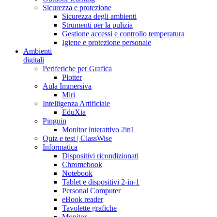
Sicurezza e protezione
Sicurezza degli ambienti
Strumenti per la pulizia
Gestione accessi e controllo temperatura
Igiene e protezione personale
Ambienti
digitali
Periferiche per Grafica
Plotter
Aula Immersiva
Miri
Intelligenza Artificiale
EduXia
Pinguin
Monitor interattivo 2in1
Quiz e test | ClassWise
Informatica
Dispositivi ricondizionati
Chromebook
Notebook
Tablet e dispositivi 2-in-1
Personal Computer
eBook reader
Tavolette grafiche
Monitor