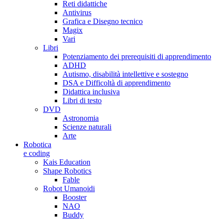
Reti didattiche
Antivirus
Grafica e Disegno tecnico
Magix
Vari
Libri
Potenziamento dei prerequisiti di apprendimento
ADHD
Autismo, disabilità intellettive e sostegno
DSA e Difficoltà di apprendimento
Didattica inclusiva
Libri di testo
DVD
Astronomia
Scienze naturali
Arte
Robotica
e coding
Kais Education
Shape Robotics
Fable
Robot Umanoidi
Booster
NAO
Buddy