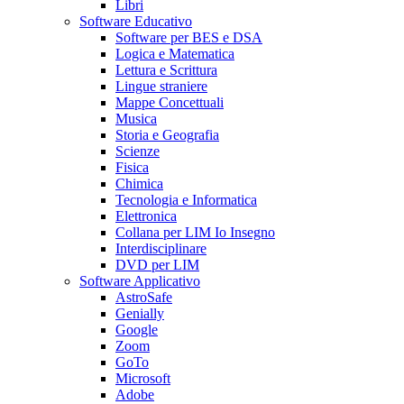
Libri
Software Educativo
Software per BES e DSA
Logica e Matematica
Lettura e Scrittura
Lingue straniere
Mappe Concettuali
Musica
Storia e Geografia
Scienze
Fisica
Chimica
Tecnologia e Informatica
Elettronica
Collana per LIM Io Insegno
Interdisciplinare
DVD per LIM
Software Applicativo
AstroSafe
Genially
Google
Zoom
GoTo
Microsoft
Adobe