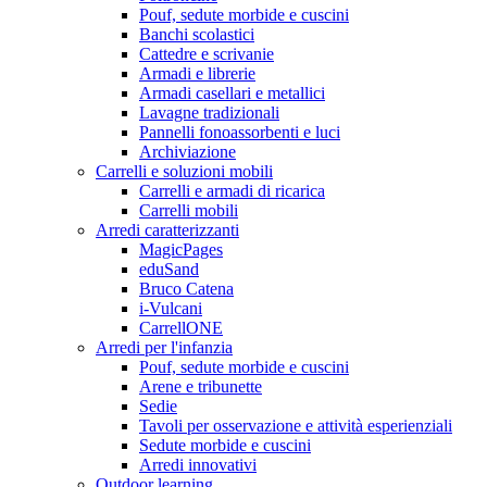
Pouf, sedute morbide e cuscini
Banchi scolastici
Cattedre e scrivanie
Armadi e librerie
Armadi casellari e metallici
Lavagne tradizionali
Pannelli fonoassorbenti e luci
Archiviazione
Carrelli e soluzioni mobili
Carrelli e armadi di ricarica
Carrelli mobili
Arredi caratterizzanti
MagicPages
eduSand
Bruco Catena
i-Vulcani
CarrellONE
Arredi per l'infanzia
Pouf, sedute morbide e cuscini
Arene e tribunette
Sedie
Tavoli per osservazione e attività esperienziali
Sedute morbide e cuscini
Arredi innovativi
Outdoor learning