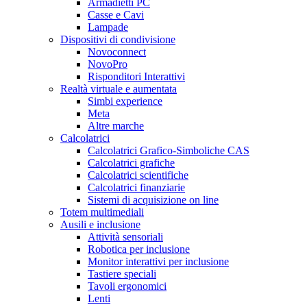
Armadietti PC
Casse e Cavi
Lampade
Dispositivi di condivisione
Novoconnect
NovoPro
Risponditori Interattivi
Realtà virtuale e aumentata
Simbi experience
Meta
Altre marche
Calcolatrici
Calcolatrici Grafico-Simboliche CAS
Calcolatrici grafiche
Calcolatrici scientifiche
Calcolatrici finanziarie
Sistemi di acquisizione on line
Totem multimediali
Ausili e inclusione
Attività sensoriali
Robotica per inclusione
Monitor interattivi per inclusione
Tastiere speciali
Tavoli ergonomici
Lenti