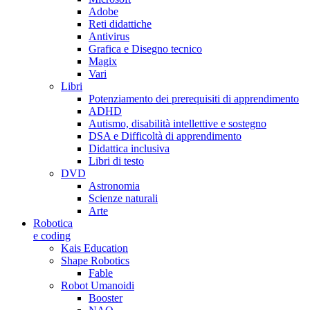
Adobe
Reti didattiche
Antivirus
Grafica e Disegno tecnico
Magix
Vari
Libri
Potenziamento dei prerequisiti di apprendimento
ADHD
Autismo, disabilità intellettive e sostegno
DSA e Difficoltà di apprendimento
Didattica inclusiva
Libri di testo
DVD
Astronomia
Scienze naturali
Arte
Robotica
e coding
Kais Education
Shape Robotics
Fable
Robot Umanoidi
Booster