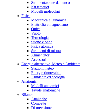
Strumentazione da banco
Kit tematici
Modelli molecolari
Fisica
Meccanica e Dinamica
Elettricità e magnetismo
Ottica
Vuoto
Termologia
Suono e onde
Fisica atomica
Strumenti di misura
Alimentatori
Accessori
Energie alternative, Meteo e Ambiente
Stazioni meteo
Energie rinnovabili
Ambiente ed ecologia
Anatomia
Modelli anatomici
Tavole anatomiche
Bilance
Analitiche
Compatte
Di precisione