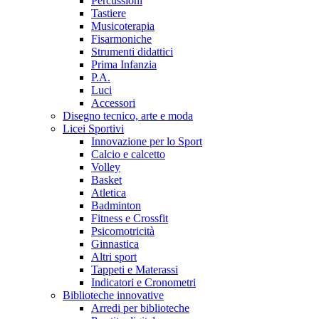
Percussioni
Tastiere
Musicoterapia
Fisarmoniche
Strumenti didattici
Prima Infanzia
P.A.
Luci
Accessori
Disegno tecnico, arte e moda
Licei Sportivi
Innovazione per lo Sport
Calcio e calcetto
Volley
Basket
Atletica
Badminton
Fitness e Crossfit
Psicomotricità
Ginnastica
Altri sport
Tappeti e Materassi
Indicatori e Cronometri
Biblioteche innovative
Arredi per biblioteche