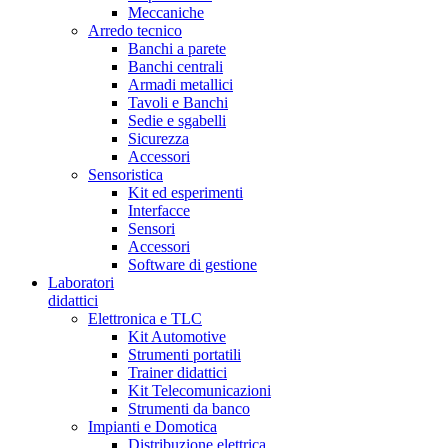
Meccaniche
Arredo tecnico
Banchi a parete
Banchi centrali
Armadi metallici
Tavoli e Banchi
Sedie e sgabelli
Sicurezza
Accessori
Sensoristica
Kit ed esperimenti
Interfacce
Sensori
Accessori
Software di gestione
Laboratori
didattici
Elettronica e TLC
Kit Automotive
Strumenti portatili
Trainer didattici
Kit Telecomunicazioni
Strumenti da banco
Impianti e Domotica
Distribuzione elettrica