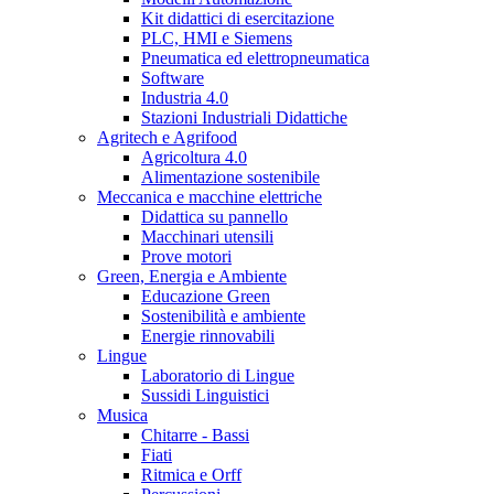
Kit didattici di esercitazione
PLC, HMI e Siemens
Pneumatica ed elettropneumatica
Software
Industria 4.0
Stazioni Industriali Didattiche
Agritech e Agrifood
Agricoltura 4.0
Alimentazione sostenibile
Meccanica e macchine elettriche
Didattica su pannello
Macchinari utensili
Prove motori
Green, Energia e Ambiente
Educazione Green
Sostenibilità e ambiente
Energie rinnovabili
Lingue
Laboratorio di Lingue
Sussidi Linguistici
Musica
Chitarre - Bassi
Fiati
Ritmica e Orff