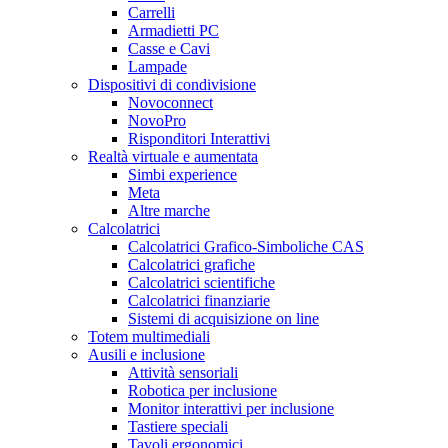
Carrelli
Armadietti PC
Casse e Cavi
Lampade
Dispositivi di condivisione
Novoconnect
NovoPro
Risponditori Interattivi
Realtà virtuale e aumentata
Simbi experience
Meta
Altre marche
Calcolatrici
Calcolatrici Grafico-Simboliche CAS
Calcolatrici grafiche
Calcolatrici scientifiche
Calcolatrici finanziarie
Sistemi di acquisizione on line
Totem multimediali
Ausili e inclusione
Attività sensoriali
Robotica per inclusione
Monitor interattivi per inclusione
Tastiere speciali
Tavoli ergonomici