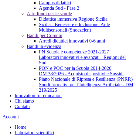
Campus didattici
Agenda Sud - Fase 2
Altri fondi per le scuole
Didattica immersiva Regione Sicilia
Sicilia - Benessere e Inclusione: Aule
Multisensoriali (Snoezelen)
Bandi per Comuni
Arredi didattici innovativi 0-6 anni
Bandi in evidenza
PN Scuola e competenze 2021-2027
Laboratori innovativi e avanzati - Regioni del
Sud
PON e POC per la Scuola 2014-2020
DM 38/2026 - Acquisto dispositivi e Sussidi
Piano Nazionale di Ripresa e Resilienza (PNRR)
Snodi formativi per l'Intelligenza Artificiale - DM
219/2025
Innovation for education
Chi siamo
Contatti
Account
Home
Laboratori scientifici