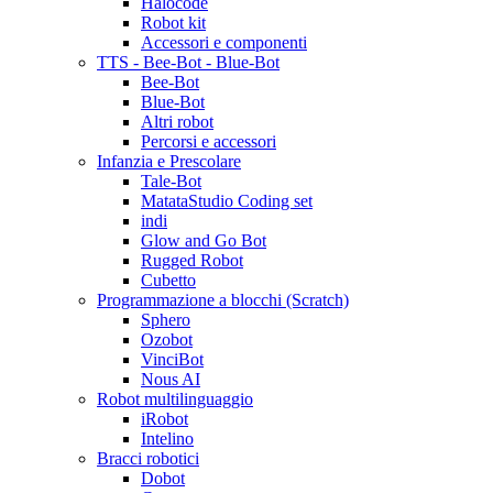
Halocode
Robot kit
Accessori e componenti
TTS - Bee-Bot - Blue-Bot
Bee-Bot
Blue-Bot
Altri robot
Percorsi e accessori
Infanzia e Prescolare
Tale-Bot
MatataStudio Coding set
indi
Glow and Go Bot
Rugged Robot
Cubetto
Programmazione a blocchi (Scratch)
Sphero
Ozobot
VinciBot
Nous AI
Robot multilinguaggio
iRobot
Intelino
Bracci robotici
Dobot