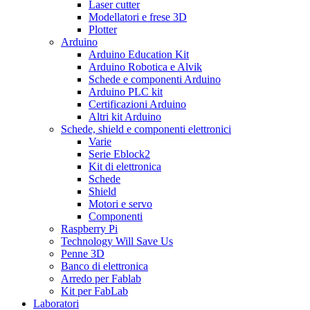
Laser cutter
Modellatori e frese 3D
Plotter
Arduino
Arduino Education Kit
Arduino Robotica e Alvik
Schede e componenti Arduino
Arduino PLC kit
Certificazioni Arduino
Altri kit Arduino
Schede, shield e componenti elettronici
Varie
Serie Eblock2
Kit di elettronica
Schede
Shield
Motori e servo
Componenti
Raspberry Pi
Technology Will Save Us
Penne 3D
Banco di elettronica
Arredo per Fablab
Kit per FabLab
Laboratori