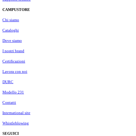
CAMPUSTORE
Chi siamo
Cataloghi
Dove siamo
I nostri brand
Certificazioni
Lavora con noi
DURC
Modello 231
Contatti
International site
Whistleblowing
SEGUICI