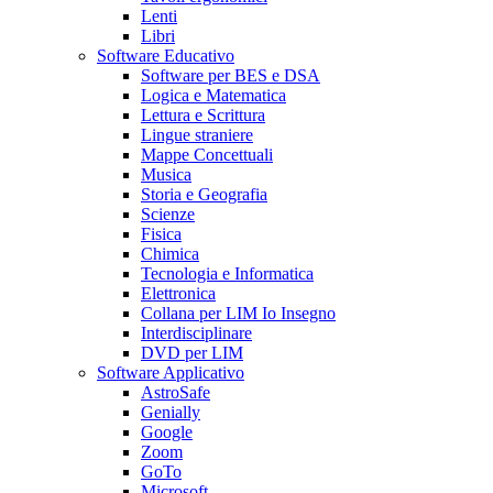
Lenti
Libri
Software Educativo
Software per BES e DSA
Logica e Matematica
Lettura e Scrittura
Lingue straniere
Mappe Concettuali
Musica
Storia e Geografia
Scienze
Fisica
Chimica
Tecnologia e Informatica
Elettronica
Collana per LIM Io Insegno
Interdisciplinare
DVD per LIM
Software Applicativo
AstroSafe
Genially
Google
Zoom
GoTo
Microsoft