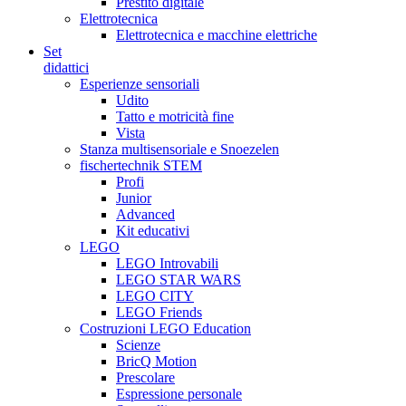
Prestito digitale
Elettrotecnica
Elettrotecnica e macchine elettriche
Set
didattici
Esperienze sensoriali
Udito
Tatto e motricità fine
Vista
Stanza multisensoriale e Snoezelen
fischertechnik STEM
Profi
Junior
Advanced
Kit educativi
LEGO
LEGO Introvabili
LEGO STAR WARS
LEGO CITY
LEGO Friends
Costruzioni LEGO Education
Scienze
BricQ Motion
Prescolare
Espressione personale