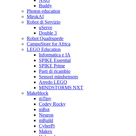
NAO
Buddy
Photon education
MirokAI
Robot di Servizio
uServe
Double 3
Robot Quadrupede
CampuStore for Africa
LEGO Education
Informatica e IA
SPIKE Essential
SPIKE Prime
Parti di ricambio
Sensori mindsensors
Arredo LEGO
MINDSTORMS NXT
Makeblock
mTiny
Codey Rocky
mBot
Neuron
mBuild
CyberPi
Makex