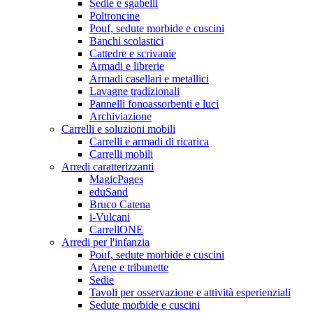
Sedie e sgabelli
Poltroncine
Pouf, sedute morbide e cuscini
Banchi scolastici
Cattedre e scrivanie
Armadi e librerie
Armadi casellari e metallici
Lavagne tradizionali
Pannelli fonoassorbenti e luci
Archiviazione
Carrelli e soluzioni mobili
Carrelli e armadi di ricarica
Carrelli mobili
Arredi caratterizzanti
MagicPages
eduSand
Bruco Catena
i-Vulcani
CarrellONE
Arredi per l'infanzia
Pouf, sedute morbide e cuscini
Arene e tribunette
Sedie
Tavoli per osservazione e attività esperienziali
Sedute morbide e cuscini