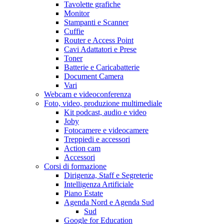
Tavolette grafiche
Monitor
Stampanti e Scanner
Cuffie
Router e Access Point
Cavi Adattatori e Prese
Toner
Batterie e Caricabatterie
Document Camera
Vari
Webcam e videoconferenza
Foto, video, produzione multimediale
Kit podcast, audio e video
Joby
Fotocamere e videocamere
Treppiedi e accessori
Action cam
Accessori
Corsi di formazione
Dirigenza, Staff e Segreterie
Intelligenza Artificiale
Piano Estate
Agenda Nord e Agenda Sud
Sud
Google for Education