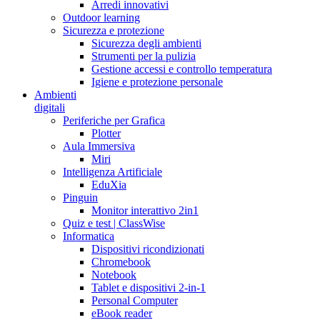
Arredi innovativi
Outdoor learning
Sicurezza e protezione
Sicurezza degli ambienti
Strumenti per la pulizia
Gestione accessi e controllo temperatura
Igiene e protezione personale
Ambienti
digitali
Periferiche per Grafica
Plotter
Aula Immersiva
Miri
Intelligenza Artificiale
EduXia
Pinguin
Monitor interattivo 2in1
Quiz e test | ClassWise
Informatica
Dispositivi ricondizionati
Chromebook
Notebook
Tablet e dispositivi 2-in-1
Personal Computer
eBook reader