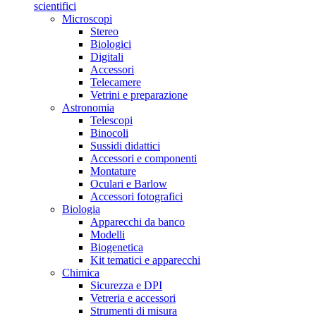
scientifici
Microscopi
Stereo
Biologici
Digitali
Accessori
Telecamere
Vetrini e preparazione
Astronomia
Telescopi
Binocoli
Sussidi didattici
Accessori e componenti
Montature
Oculari e Barlow
Accessori fotografici
Biologia
Apparecchi da banco
Modelli
Biogenetica
Kit tematici e apparecchi
Chimica
Sicurezza e DPI
Vetreria e accessori
Strumenti di misura