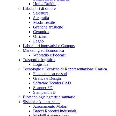
Home Building
Laboratori di settore
Saldatura
Serigrafia
Moda Tessile
Grafiche artistiche
Ceramica
Officina
Legno
Laboratori innovativi e Campus
Marketing ed Economica
Webradio e Podcast
Trasporti e logistica
Logistica
Tecnologie e Tecniche di Rappresentazione Grafica
Filamenti e accessori
Grafica e Design
Software Tecnici CAD
Scanner 3D
Stampanti 3D
Biotecnologie agrarie e sanitarie
Sistemi e Automazione
Azionamento Motori
Bracci Robotici Industriali
Modelli Automazione