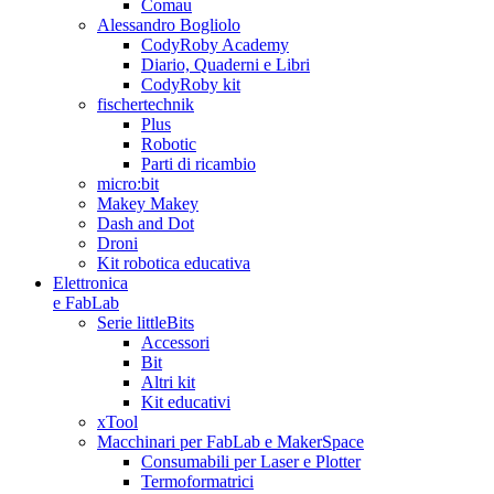
Comau
Alessandro Bogliolo
CodyRoby Academy
Diario, Quaderni e Libri
CodyRoby kit
fischertechnik
Plus
Robotic
Parti di ricambio
micro:bit
Makey Makey
Dash and Dot
Droni
Kit robotica educativa
Elettronica
e FabLab
Serie littleBits
Accessori
Bit
Altri kit
Kit educativi
xTool
Macchinari per FabLab e MakerSpace
Consumabili per Laser e Plotter
Termoformatrici