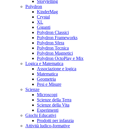
Storytelling
Polydron
KinderMag
Crystal
XL
Giganti
Polydron Classici
Polydron Frameworks
Polydron Sfera
Polydron Tecnica
Polydron Magnetici
Polydron OctoPlay e Mix
Logica e Matematica
Associazione e logica
Matematica
Geometria
Pesi e Misure
Scienze
Microscopi
Scienze della Terra
Scienze della Vita
Esperimenti
Giochi Educativi
Prodotti per infanzia
Attività ludico-formative