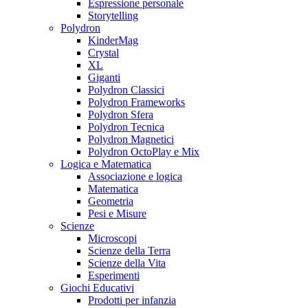
Espressione personale
Storytelling
Polydron
KinderMag
Crystal
XL
Giganti
Polydron Classici
Polydron Frameworks
Polydron Sfera
Polydron Tecnica
Polydron Magnetici
Polydron OctoPlay e Mix
Logica e Matematica
Associazione e logica
Matematica
Geometria
Pesi e Misure
Scienze
Microscopi
Scienze della Terra
Scienze della Vita
Esperimenti
Giochi Educativi
Prodotti per infanzia