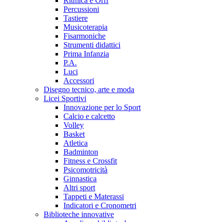
Ritmica e Orff
Percussioni
Tastiere
Musicoterapia
Fisarmoniche
Strumenti didattici
Prima Infanzia
P.A.
Luci
Accessori
Disegno tecnico, arte e moda
Licei Sportivi
Innovazione per lo Sport
Calcio e calcetto
Volley
Basket
Atletica
Badminton
Fitness e Crossfit
Psicomotricità
Ginnastica
Altri sport
Tappeti e Materassi
Indicatori e Cronometri
Biblioteche innovative