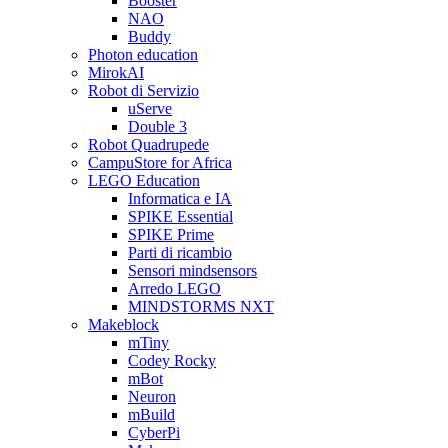
Booster
NAO
Buddy
Photon education
MirokAI
Robot di Servizio
uServe
Double 3
Robot Quadrupede
CampuStore for Africa
LEGO Education
Informatica e IA
SPIKE Essential
SPIKE Prime
Parti di ricambio
Sensori mindsensors
Arredo LEGO
MINDSTORMS NXT
Makeblock
mTiny
Codey Rocky
mBot
Neuron
mBuild
CyberPi