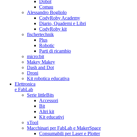
Dobot
Comau
Alessandro Bogliolo
CodyRoby Academy
Diario, Quaderni e Libri
CodyRoby kit
fischertechnik
Plus
Robotic
Parti di ricambio
micro:bit
Makey Makey
Dash and Dot
Droni
Kit robotica educativa
Elettronica
e FabLab
Serie littleBits
Accessori
Bit
Altri kit
Kit educativi
xTool
Macchinari per FabLab e MakerSpace
Consumabili per Laser e Plotter