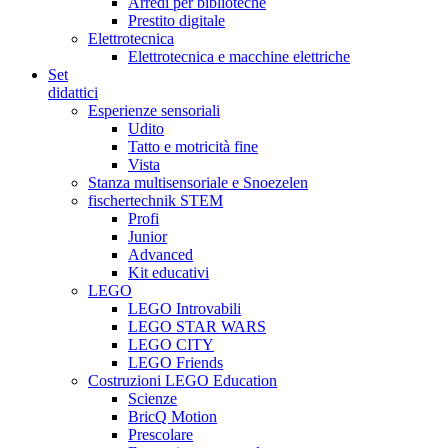
Arredi per biblioteche
Prestito digitale
Elettrotecnica
Elettrotecnica e macchine elettriche
Set
didattici
Esperienze sensoriali
Udito
Tatto e motricità fine
Vista
Stanza multisensoriale e Snoezelen
fischertechnik STEM
Profi
Junior
Advanced
Kit educativi
LEGO
LEGO Introvabili
LEGO STAR WARS
LEGO CITY
LEGO Friends
Costruzioni LEGO Education
Scienze
BricQ Motion
Prescolare