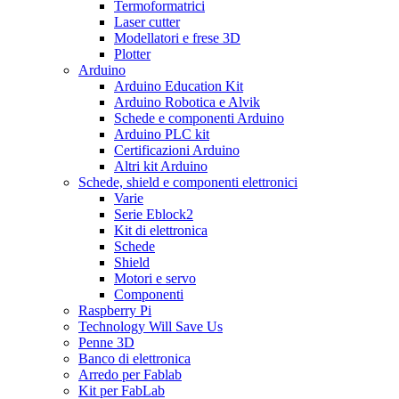
Termoformatrici
Laser cutter
Modellatori e frese 3D
Plotter
Arduino
Arduino Education Kit
Arduino Robotica e Alvik
Schede e componenti Arduino
Arduino PLC kit
Certificazioni Arduino
Altri kit Arduino
Schede, shield e componenti elettronici
Varie
Serie Eblock2
Kit di elettronica
Schede
Shield
Motori e servo
Componenti
Raspberry Pi
Technology Will Save Us
Penne 3D
Banco di elettronica
Arredo per Fablab
Kit per FabLab