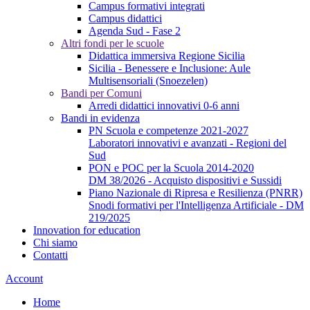
Campus formativi integrati
Campus didattici
Agenda Sud - Fase 2
Altri fondi per le scuole
Didattica immersiva Regione Sicilia
Sicilia - Benessere e Inclusione: Aule
Multisensoriali (Snoezelen)
Bandi per Comuni
Arredi didattici innovativi 0-6 anni
Bandi in evidenza
PN Scuola e competenze 2021-2027
Laboratori innovativi e avanzati - Regioni del
Sud
PON e POC per la Scuola 2014-2020
DM 38/2026 - Acquisto dispositivi e Sussidi
Piano Nazionale di Ripresa e Resilienza (PNRR)
Snodi formativi per l'Intelligenza Artificiale - DM
219/2025
Innovation for education
Chi siamo
Contatti
Account
Home