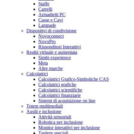
Staffe
Carrelli
Armadietti PC
Casse e Cavi
Lampade
Dispositivi di condivisione
Novoconnect
NovoPro
Risponditori Interattivi
Realtà virtuale e aumentata
Simbi experience
Meta
Altre marche
Calcolatrici
Calcolatrici Grafico-Simboliche CAS
Calcolatrici grafiche
Calcolatrici scientifiche
Calcolatrici finanziarie
Sistemi di acquisizione on line
Totem multimediali
Ausili e inclusione
Attività sensoriali
Robotica per inclusione
Monitor interattivi per inclusione
Tastiere speciali