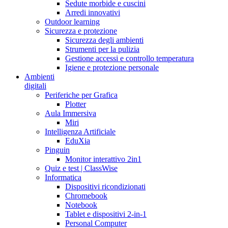
Sedute morbide e cuscini
Arredi innovativi
Outdoor learning
Sicurezza e protezione
Sicurezza degli ambienti
Strumenti per la pulizia
Gestione accessi e controllo temperatura
Igiene e protezione personale
Ambienti
digitali
Periferiche per Grafica
Plotter
Aula Immersiva
Miri
Intelligenza Artificiale
EduXia
Pinguin
Monitor interattivo 2in1
Quiz e test | ClassWise
Informatica
Dispositivi ricondizionati
Chromebook
Notebook
Tablet e dispositivi 2-in-1
Personal Computer