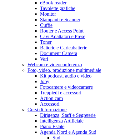
eBook reader
Tavolette grafiche
Monitor
Stampanti e Scanner
Cuffie
Router e Access Point
Cavi Adattatori e Prese
Toner
Batterie e Caricabatterie
Document Camera
Vari
Webcam e videoconferenza
Foto, video, produzione multimediale
Kit podcast, audio e video
Joby
Fotocamere e videocamere
Treppiedi e accessori
Action cam
Accessori
Corsi di formazione
Dirigenza, Staff e Segreterie
Intelligenza Artificiale
Piano Estate
Agenda Nord e Agenda Sud
Sud