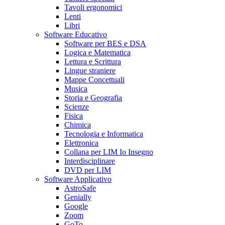
Tavoli ergonomici
Lenti
Libri
Software Educativo
Software per BES e DSA
Logica e Matematica
Lettura e Scrittura
Lingue straniere
Mappe Concettuali
Musica
Storia e Geografia
Scienze
Fisica
Chimica
Tecnologia e Informatica
Elettronica
Collana per LIM Io Insegno
Interdisciplinare
DVD per LIM
Software Applicativo
AstroSafe
Genially
Google
Zoom
GoTo