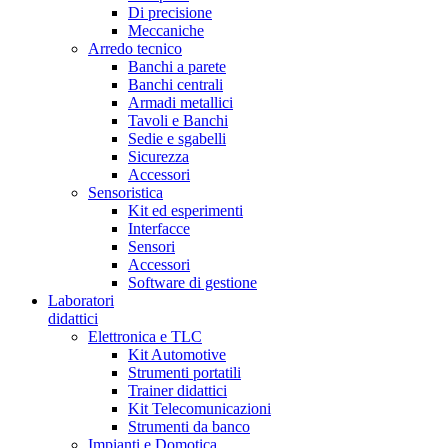
Di precisione
Meccaniche
Arredo tecnico
Banchi a parete
Banchi centrali
Armadi metallici
Tavoli e Banchi
Sedie e sgabelli
Sicurezza
Accessori
Sensoristica
Kit ed esperimenti
Interfacce
Sensori
Accessori
Software di gestione
Laboratori
didattici
Elettronica e TLC
Kit Automotive
Strumenti portatili
Trainer didattici
Kit Telecomunicazioni
Strumenti da banco
Impianti e Domotica