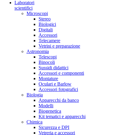
Laboratori
scientifici
Microscopi
Stereo
Biologici
Digitali
Accessori
Telecamere
Vetrini e preparazione
Astronomia
Telescopi
Binocoli
Sussidi didattici
Accessori e componenti
Montature
Oculari e Barlow
Accessori fotografici
Biologia
Apparecchi da banco
Modelli
Biogenetica
Kit tematici e apparecchi
Chimica
Sicurezza e DPI
Vetreria e accessori