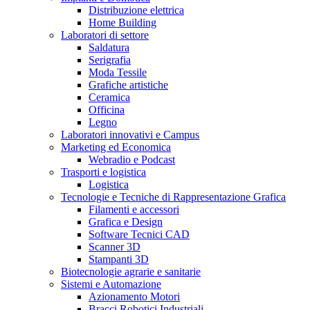
Distribuzione elettrica
Home Building
Laboratori di settore
Saldatura
Serigrafia
Moda Tessile
Grafiche artistiche
Ceramica
Officina
Legno
Laboratori innovativi e Campus
Marketing ed Economica
Webradio e Podcast
Trasporti e logistica
Logistica
Tecnologie e Tecniche di Rappresentazione Grafica
Filamenti e accessori
Grafica e Design
Software Tecnici CAD
Scanner 3D
Stampanti 3D
Biotecnologie agrarie e sanitarie
Sistemi e Automazione
Azionamento Motori
Bracci Robotici Industriali