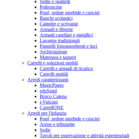
Sedie e sgabelli
Poltroncine
Pouf, sedute morbide e cuscini
Banchi scolastici
Cattedre e scrivanie
Armadi e librerie
Armadi casellari e metallici
Lavagne tradizionali
Pannelli fonoassorbenti e luci
Archiviazione
Materassi e tappeti
Carrelli e soluzioni mobili
Carrelli e armadi di ricarica
Carrelli mobili
Arredi caratterizzanti
MagicPages
eduSand
Bruco Catena
i-Vulcani
CarrellONE
Arredi per l'infanzia
Pouf, sedute morbide e cuscini
Arene e tribunette
Sedie
Tavoli per osservazione e attività esperienziali