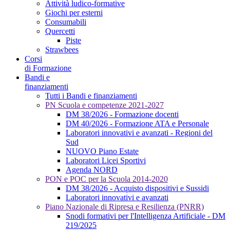
Attività ludico-formative
Giochi per esterni
Consumabili
Quercetti
Piste
Strawbees
Corsi
di Formazione
Bandi e
finanziamenti
Tutti i Bandi e finanziamenti
PN Scuola e competenze 2021-2027
DM 38/2026 - Formazione docenti
DM 40/2026 - Formazione ATA e Personale
Laboratori innovativi e avanzati - Regioni del
Sud
NUOVO Piano Estate
Laboratori Licei Sportivi
Agenda NORD
PON e POC per la Scuola 2014-2020
DM 38/2026 - Acquisto dispositivi e Sussidi
Laboratori innovativi e avanzati
Piano Nazionale di Ripresa e Resilienza (PNRR)
Snodi formativi per l'Intelligenza Artificiale - DM
219/2025