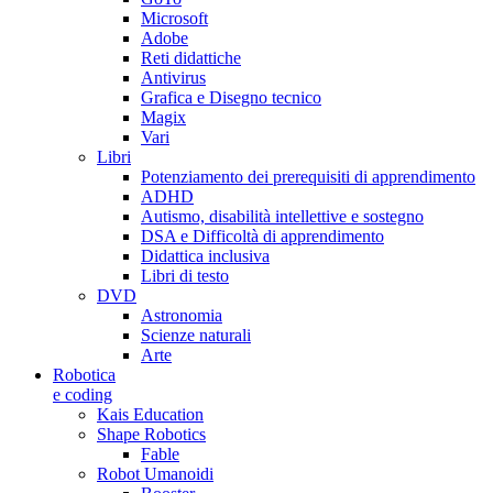
Microsoft
Adobe
Reti didattiche
Antivirus
Grafica e Disegno tecnico
Magix
Vari
Libri
Potenziamento dei prerequisiti di apprendimento
ADHD
Autismo, disabilità intellettive e sostegno
DSA e Difficoltà di apprendimento
Didattica inclusiva
Libri di testo
DVD
Astronomia
Scienze naturali
Arte
Robotica
e coding
Kais Education
Shape Robotics
Fable
Robot Umanoidi