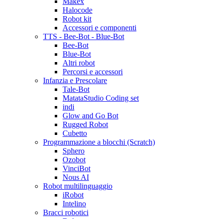
Makex
Halocode
Robot kit
Accessori e componenti
TTS - Bee-Bot - Blue-Bot
Bee-Bot
Blue-Bot
Altri robot
Percorsi e accessori
Infanzia e Prescolare
Tale-Bot
MatataStudio Coding set
indi
Glow and Go Bot
Rugged Robot
Cubetto
Programmazione a blocchi (Scratch)
Sphero
Ozobot
VinciBot
Nous AI
Robot multilinguaggio
iRobot
Intelino
Bracci robotici