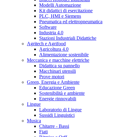
Modelli Automazione
Kit didattici di esercitazione
PLC, HMI e Siemens
Pneumatica ed elettropneumatica
Software
Industria 4.0
Stazioni Industriali Didattiche
Agritech e Agrifood
Agricoltura 4.0
Alimentazione sostenibile
Meccanica e macchine elettriche
Didattica su pannello
Macchinari utensili
Prove motori
Green, Energia e Ambiente
Educazione Green
Sostenibilità e ambiente
Energie rinnovabili
Lingue
Laboratorio di Lingue
Sussidi Linguistici
Musica
Chitarre - Bassi
Fiati