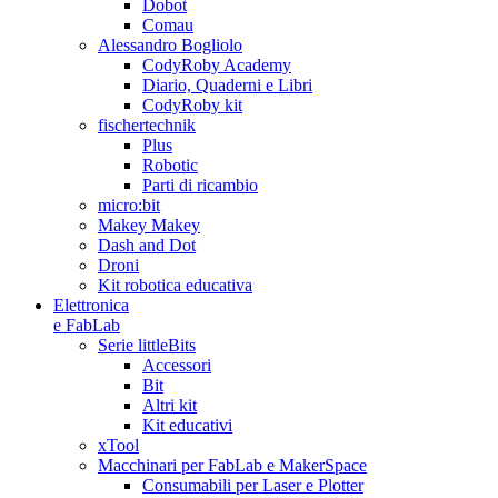
Dobot
Comau
Alessandro Bogliolo
CodyRoby Academy
Diario, Quaderni e Libri
CodyRoby kit
fischertechnik
Plus
Robotic
Parti di ricambio
micro:bit
Makey Makey
Dash and Dot
Droni
Kit robotica educativa
Elettronica
e FabLab
Serie littleBits
Accessori
Bit
Altri kit
Kit educativi
xTool
Macchinari per FabLab e MakerSpace
Consumabili per Laser e Plotter