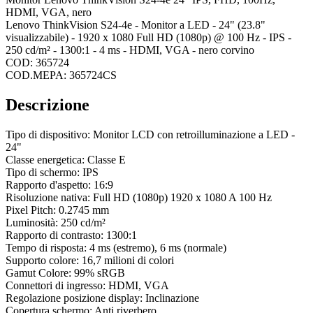
HDMI, VGA, nero
Lenovo ThinkVision S24-4e - Monitor a LED - 24" (23.8"
visualizzabile) - 1920 x 1080 Full HD (1080p) @ 100 Hz - IPS -
250 cd/m² - 1300:1 - 4 ms - HDMI, VGA - nero corvino
COD: 365724
COD.MEPA: 365724CS
Descrizione
Tipo di dispositivo: Monitor LCD con retroilluminazione a LED -
24"
Classe energetica: Classe E
Tipo di schermo: IPS
Rapporto d'aspetto: 16:9
Risoluzione nativa: Full HD (1080p) 1920 x 1080 A 100 Hz
Pixel Pitch: 0.2745 mm
Luminosità: 250 cd/m²
Rapporto di contrasto: 1300:1
Tempo di risposta: 4 ms (estremo), 6 ms (normale)
Supporto colore: 16,7 milioni di colori
Gamut Colore: 99% sRGB
Connettori di ingresso: HDMI, VGA
Regolazione posizione display: Inclinazione
Copertura schermo: Anti riverbero