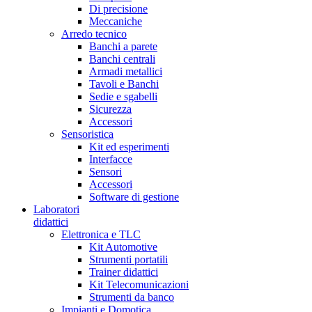
Di precisione
Meccaniche
Arredo tecnico
Banchi a parete
Banchi centrali
Armadi metallici
Tavoli e Banchi
Sedie e sgabelli
Sicurezza
Accessori
Sensoristica
Kit ed esperimenti
Interfacce
Sensori
Accessori
Software di gestione
Laboratori
didattici
Elettronica e TLC
Kit Automotive
Strumenti portatili
Trainer didattici
Kit Telecomunicazioni
Strumenti da banco
Impianti e Domotica