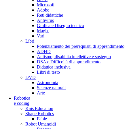
Microsoft
Adobe
Reti didattiche
Antivirus
Grafica e Disegno tecnico
Magix
Vari
Libri
Potenziamento dei prerequisiti di apprendimento
ADHD
Autismo, disabilità intellettive e sostegno
DSA e Difficoltà di apprendimento
Didattica inclusiva
Libri di testo
DVD
Astronomia
Scienze naturali
Arte
Robotica
e coding
Kais Education
Shape Robotics
Fable
Robot Umanoidi