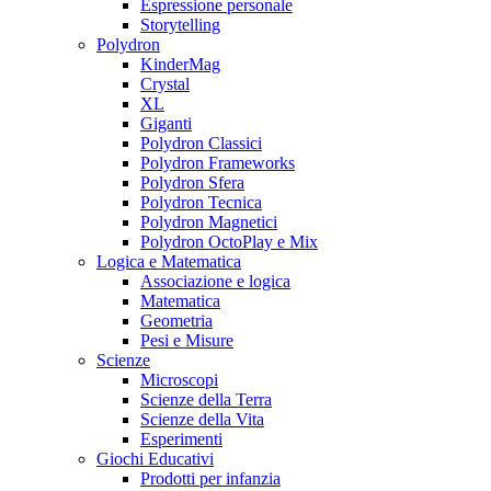
Espressione personale
Storytelling
Polydron
KinderMag
Crystal
XL
Giganti
Polydron Classici
Polydron Frameworks
Polydron Sfera
Polydron Tecnica
Polydron Magnetici
Polydron OctoPlay e Mix
Logica e Matematica
Associazione e logica
Matematica
Geometria
Pesi e Misure
Scienze
Microscopi
Scienze della Terra
Scienze della Vita
Esperimenti
Giochi Educativi
Prodotti per infanzia