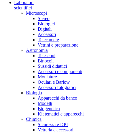
Laboratori
scientifici
Microscopi
Stereo
Biologici
Digitali
Accessori
Telecamere
Vetrini e preparazione
Astronomia
Telescopi
Binocoli
Sussidi didattici
Accessori e componenti
Montature
Oculari e Barlow
Accessori fotografici
Biologia
Apparecchi da banco
Modelli
Biogenetica
Kit tematici e apparecchi
Chimica
Sicurezza e DPI
Vetreria e accessori