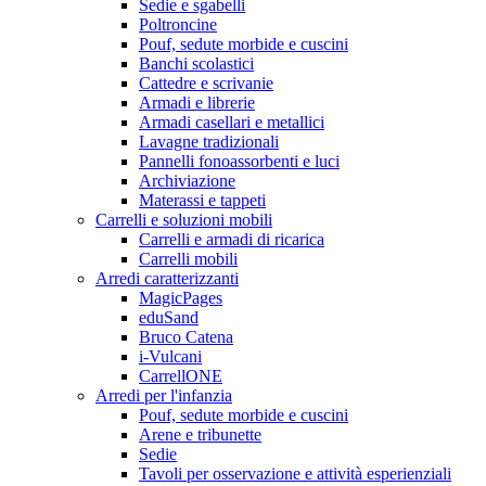
Sedie e sgabelli
Poltroncine
Pouf, sedute morbide e cuscini
Banchi scolastici
Cattedre e scrivanie
Armadi e librerie
Armadi casellari e metallici
Lavagne tradizionali
Pannelli fonoassorbenti e luci
Archiviazione
Materassi e tappeti
Carrelli e soluzioni mobili
Carrelli e armadi di ricarica
Carrelli mobili
Arredi caratterizzanti
MagicPages
eduSand
Bruco Catena
i-Vulcani
CarrellONE
Arredi per l'infanzia
Pouf, sedute morbide e cuscini
Arene e tribunette
Sedie
Tavoli per osservazione e attività esperienziali