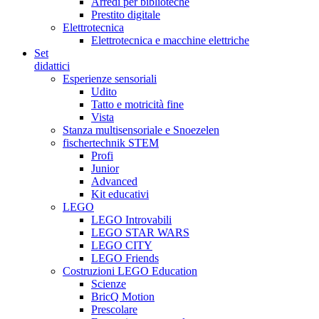
Arredi per biblioteche
Prestito digitale
Elettrotecnica
Elettrotecnica e macchine elettriche
Set
didattici
Esperienze sensoriali
Udito
Tatto e motricità fine
Vista
Stanza multisensoriale e Snoezelen
fischertechnik STEM
Profi
Junior
Advanced
Kit educativi
LEGO
LEGO Introvabili
LEGO STAR WARS
LEGO CITY
LEGO Friends
Costruzioni LEGO Education
Scienze
BricQ Motion
Prescolare