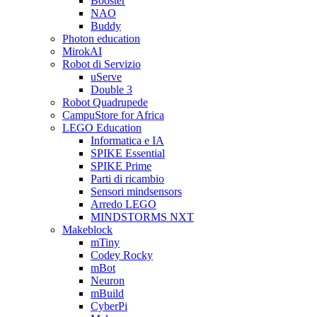
Booster
NAO
Buddy
Photon education
MirokAI
Robot di Servizio
uServe
Double 3
Robot Quadrupede
CampuStore for Africa
LEGO Education
Informatica e IA
SPIKE Essential
SPIKE Prime
Parti di ricambio
Sensori mindsensors
Arredo LEGO
MINDSTORMS NXT
Makeblock
mTiny
Codey Rocky
mBot
Neuron
mBuild
CyberPi