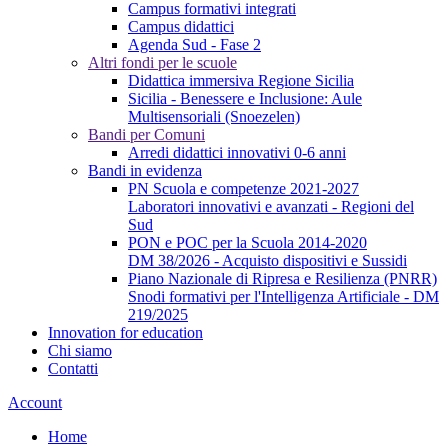
Campus formativi integrati
Campus didattici
Agenda Sud - Fase 2
Altri fondi per le scuole
Didattica immersiva Regione Sicilia
Sicilia - Benessere e Inclusione: Aule
Multisensoriali (Snoezelen)
Bandi per Comuni
Arredi didattici innovativi 0-6 anni
Bandi in evidenza
PN Scuola e competenze 2021-2027
Laboratori innovativi e avanzati - Regioni del
Sud
PON e POC per la Scuola 2014-2020
DM 38/2026 - Acquisto dispositivi e Sussidi
Piano Nazionale di Ripresa e Resilienza (PNRR)
Snodi formativi per l'Intelligenza Artificiale - DM
219/2025
Innovation for education
Chi siamo
Contatti
Account
Home