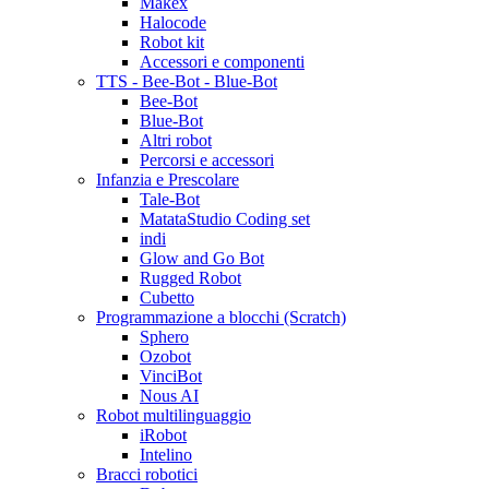
Makex
Halocode
Robot kit
Accessori e componenti
TTS - Bee-Bot - Blue-Bot
Bee-Bot
Blue-Bot
Altri robot
Percorsi e accessori
Infanzia e Prescolare
Tale-Bot
MatataStudio Coding set
indi
Glow and Go Bot
Rugged Robot
Cubetto
Programmazione a blocchi (Scratch)
Sphero
Ozobot
VinciBot
Nous AI
Robot multilinguaggio
iRobot
Intelino
Bracci robotici