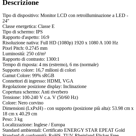
Descrizione
Tipo di dispositivo: Monitor LCD con retroilluminazione a LED -
24"
Classe energetica: Classe E
Tipo di schermo: IPS
Rapporto d'aspetto: 16:9
Risoluzione nativa: Full HD (1080p) 1920 x 1080 A 100 Hz
Pixel Pitch: 0.2745 mm
Luminosità: 250 cd/m²
Rapporto di contrasto: 1300:1
Tempo di risposta: 4 ms (estremo), 6 ms (normale)
Supporto colore: 16,7 milioni di colori
Gamut Colore: 99% sRGB
Connettori di ingresso: HDMI, VGA
Regolazione posizione display: Inclinazione
Copertura schermo: Anti riverbero
Tensione: 100-240 V c.a. V (50/60 Hz)
Colore: Nero corvino
Dimensioni (LxPxH) - con supporto (posizione più alta): 53.98 cm x
18 cm x 40.29 cm
Peso: 3 kg
Localizzazione: Inglese / Europa
Standard ambientali: Certificato ENERGY STAR EPEAT Gold
Standard di conformità: RoHS, TUV Rheinland Flicker Free