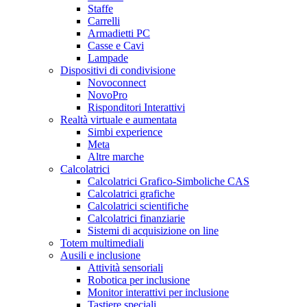
Staffe
Carrelli
Armadietti PC
Casse e Cavi
Lampade
Dispositivi di condivisione
Novoconnect
NovoPro
Risponditori Interattivi
Realtà virtuale e aumentata
Simbi experience
Meta
Altre marche
Calcolatrici
Calcolatrici Grafico-Simboliche CAS
Calcolatrici grafiche
Calcolatrici scientifiche
Calcolatrici finanziarie
Sistemi di acquisizione on line
Totem multimediali
Ausili e inclusione
Attività sensoriali
Robotica per inclusione
Monitor interattivi per inclusione
Tastiere speciali