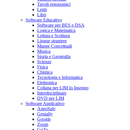
Tavoli ergonomici
Lenti
Libri
Software Educativo
Software per BES e DSA
Logica e Matematica
Lettura e Scrittura
Lingue straniere
Mappe Concettuali
Musica
Storia e Geografia
Scienze
Fisica
Chimica
Tecnologia e Informatica
Elettronica
Collana per LIM Io Insegno
Interdisciplinare
DVD per LIM
Software Applicativo
AstroSafe
Genially
Google
Zoom
GoTo