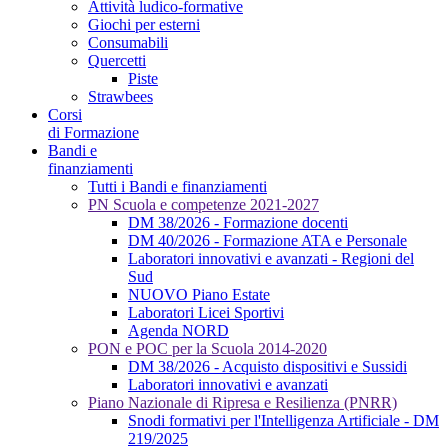
Attività ludico-formative
Giochi per esterni
Consumabili
Quercetti
Piste
Strawbees
Corsi
di Formazione
Bandi e
finanziamenti
Tutti i Bandi e finanziamenti
PN Scuola e competenze 2021-2027
DM 38/2026 - Formazione docenti
DM 40/2026 - Formazione ATA e Personale
Laboratori innovativi e avanzati - Regioni del
Sud
NUOVO Piano Estate
Laboratori Licei Sportivi
Agenda NORD
PON e POC per la Scuola 2014-2020
DM 38/2026 - Acquisto dispositivi e Sussidi
Laboratori innovativi e avanzati
Piano Nazionale di Ripresa e Resilienza (PNRR)
Snodi formativi per l'Intelligenza Artificiale - DM
219/2025