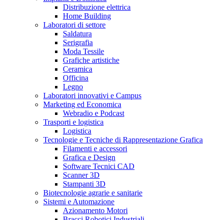
Distribuzione elettrica
Home Building
Laboratori di settore
Saldatura
Serigrafia
Moda Tessile
Grafiche artistiche
Ceramica
Officina
Legno
Laboratori innovativi e Campus
Marketing ed Economica
Webradio e Podcast
Trasporti e logistica
Logistica
Tecnologie e Tecniche di Rappresentazione Grafica
Filamenti e accessori
Grafica e Design
Software Tecnici CAD
Scanner 3D
Stampanti 3D
Biotecnologie agrarie e sanitarie
Sistemi e Automazione
Azionamento Motori
Bracci Robotici Industriali