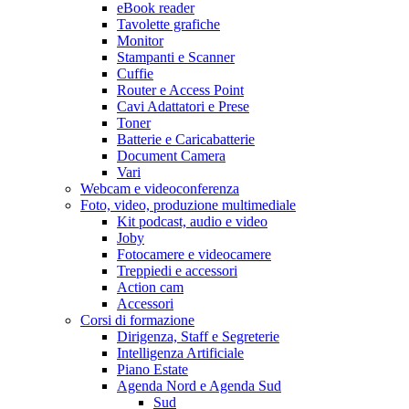
eBook reader
Tavolette grafiche
Monitor
Stampanti e Scanner
Cuffie
Router e Access Point
Cavi Adattatori e Prese
Toner
Batterie e Caricabatterie
Document Camera
Vari
Webcam e videoconferenza
Foto, video, produzione multimediale
Kit podcast, audio e video
Joby
Fotocamere e videocamere
Treppiedi e accessori
Action cam
Accessori
Corsi di formazione
Dirigenza, Staff e Segreterie
Intelligenza Artificiale
Piano Estate
Agenda Nord e Agenda Sud
Sud