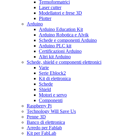
Termoformatrici
Laser cutter
Modellatori e frese 3D
Plotter
Arduino
Arduino Education Kit
Arduino Robotica e Alvik
Schede e componenti Arduino
Arduino PLC kit
Certificazioni Arduino
Altri kit Arduino
Schede, shield e componenti elettronici
Varie
Serie Eblock2
Kit di elettronica
Schede
Shield
Motori e servo
Componenti
Raspberry Pi
Technology Will Save Us
Penne 3D
Banco di elettronica
Arredo per Fablab
Kit per FabLab