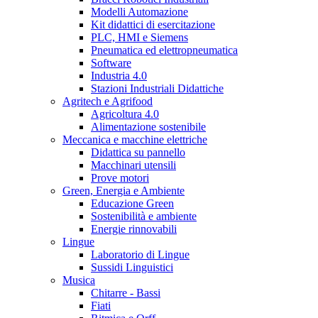
Modelli Automazione
Kit didattici di esercitazione
PLC, HMI e Siemens
Pneumatica ed elettropneumatica
Software
Industria 4.0
Stazioni Industriali Didattiche
Agritech e Agrifood
Agricoltura 4.0
Alimentazione sostenibile
Meccanica e macchine elettriche
Didattica su pannello
Macchinari utensili
Prove motori
Green, Energia e Ambiente
Educazione Green
Sostenibilità e ambiente
Energie rinnovabili
Lingue
Laboratorio di Lingue
Sussidi Linguistici
Musica
Chitarre - Bassi
Fiati