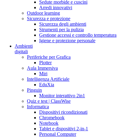
Sedute morbide e cuscini
Arredi innovativi
Outdoor learning
Sicurezza e protezione
Sicurezza degli ambienti
Strumenti per la pulizia
Gestione accessi e controllo temperatura
Igiene e protezione personale
Ambienti
digitali
Periferiche per Grafica
Plotter
Aula Immersiva
Miri
Intelligenza Artificiale
EduXia
Pinguin
Monitor interattivo 2in1
Quiz e test | ClassWise
Informatica
Dispositivi ricondizionati
Chromebook
Notebook
Tablet e dispositivi 2-in-1
Personal Computer