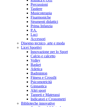
Ritmica e Orff
Percussioni
Tastiere
Musicoterapia
Fisarmoniche
Strumenti didattici
Prima Infanzia
P.A.
Luci
Accessori
Disegno tecnico, arte e moda
Licei Sportivi
Innovazione per lo Sport
Calcio e calcetto
Volley
Basket
Atletica
Badminton
Fitness e Crossfit
Psicomotricità
Ginnastica
Altri sport
Tappeti e Materassi
Indicatori e Cronometri
Biblioteche innovative