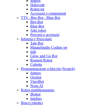
Makex
Halocode
Robot kit
Accessori e componenti
TTS - Bee-Bot - Blue-Bot
Bee-Bot
Blue-Bot
Altri robot
Percorsi e accessori
Infanzia e Prescolare
Tale-Bot
MatataStudio Coding set
indi
Glow and Go Bot
Rugged Robot
Cubetto
Programmazione a blocchi (Scratch)
Sphero
Ozobot
VinciBot
Nous AI
Robot multilinguaggio
iRobot
Intelino
Bracci robotici