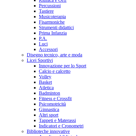
Ritmica e Orff
Percussioni
Tastiere
Musicoterapia
Fisarmoniche
Strumenti didattici
Prima Infanzia
P.A.
Luci
Accessori
Disegno tecnico, arte e moda
Licei Sportivi
Innovazione per lo Sport
Calcio e calcetto
Volley
Basket
Atletica
Badminton
Fitness e Crossfit
Psicomotricità
Ginnastica
Altri sport
Tappeti e Materassi
Indicatori e Cronometri
Biblioteche innovative