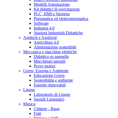
Modelli Automazione
Kit didattici di esercitazione
PLC, HMI e Siemens
Pneumatica ed elettropneumatica
Software
Industria 4.0
Stazioni Industriali Didattiche
Agritech e Agrifood
Agricoltura 4.0
Alimentazione sostenibile
Meccanica e macchine elettriche
Didattica su pannello
Macchinari utensili
Prove motori
Green, Energia e Ambiente
Educazione Green
Sostenibilità e ambiente
Energie rinnovabili
Lingue
Laboratorio di Lingue
Sussidi Linguistici
Musica
Chitarre - Bassi
Fiati