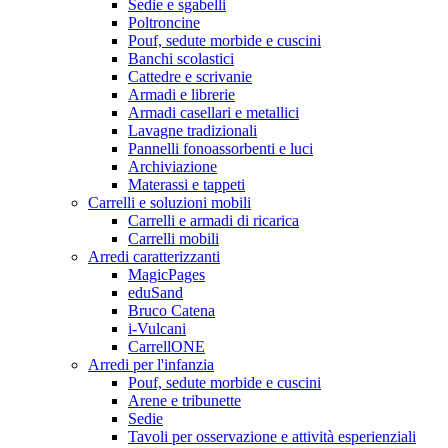
Sedie e sgabelli
Poltroncine
Pouf, sedute morbide e cuscini
Banchi scolastici
Cattedre e scrivanie
Armadi e librerie
Armadi casellari e metallici
Lavagne tradizionali
Pannelli fonoassorbenti e luci
Archiviazione
Materassi e tappeti
Carrelli e soluzioni mobili
Carrelli e armadi di ricarica
Carrelli mobili
Arredi caratterizzanti
MagicPages
eduSand
Bruco Catena
i-Vulcani
CarrellONE
Arredi per l'infanzia
Pouf, sedute morbide e cuscini
Arene e tribunette
Sedie
Tavoli per osservazione e attività esperienziali