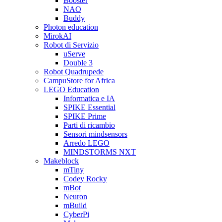
Booster
NAO
Buddy
Photon education
MirokAI
Robot di Servizio
uServe
Double 3
Robot Quadrupede
CampuStore for Africa
LEGO Education
Informatica e IA
SPIKE Essential
SPIKE Prime
Parti di ricambio
Sensori mindsensors
Arredo LEGO
MINDSTORMS NXT
Makeblock
mTiny
Codey Rocky
mBot
Neuron
mBuild
CyberPi