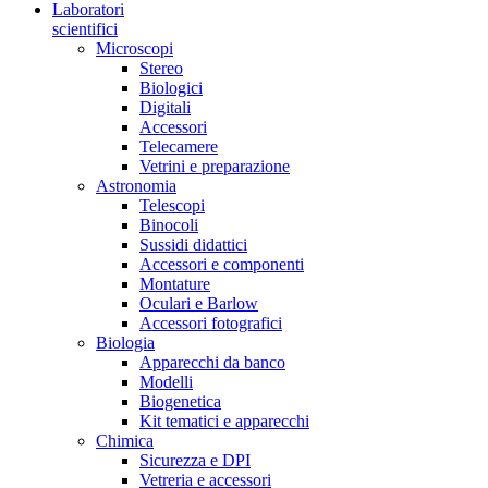
Laboratori
scientifici
Microscopi
Stereo
Biologici
Digitali
Accessori
Telecamere
Vetrini e preparazione
Astronomia
Telescopi
Binocoli
Sussidi didattici
Accessori e componenti
Montature
Oculari e Barlow
Accessori fotografici
Biologia
Apparecchi da banco
Modelli
Biogenetica
Kit tematici e apparecchi
Chimica
Sicurezza e DPI
Vetreria e accessori