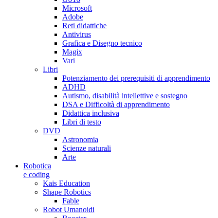
Microsoft
Adobe
Reti didattiche
Antivirus
Grafica e Disegno tecnico
Magix
Vari
Libri
Potenziamento dei prerequisiti di apprendimento
ADHD
Autismo, disabilità intellettive e sostegno
DSA e Difficoltà di apprendimento
Didattica inclusiva
Libri di testo
DVD
Astronomia
Scienze naturali
Arte
Robotica
e coding
Kais Education
Shape Robotics
Fable
Robot Umanoidi