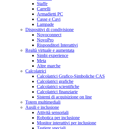
Staffe
Carrelli
Armadietti PC
Casse e Cavi
Lampade
Dispositivi di condivisione
Novoconnect
NovoPro
Risponditori Interattivi
Realtà virtuale e aumentata
Simbi experience
Meta
Altre marche
Calcolatrici
Calcolatrici Grafico-Simboliche CAS
Calcolatrici grafiche
Calcolatrici scientifiche
Calcolatrici finanziarie
Sistemi di acquisizione on line
Totem multimediali
Ausili e inclusione
Attività sensoriali
Robotica per inclusione
Monitor interattivi per inclusione
Tastiere speciali