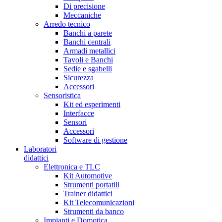
Di precisione
Meccaniche
Arredo tecnico
Banchi a parete
Banchi centrali
Armadi metallici
Tavoli e Banchi
Sedie e sgabelli
Sicurezza
Accessori
Sensoristica
Kit ed esperimenti
Interfacce
Sensori
Accessori
Software di gestione
Laboratori
didattici
Elettronica e TLC
Kit Automotive
Strumenti portatili
Trainer didattici
Kit Telecomunicazioni
Strumenti da banco
Impianti e Domotica