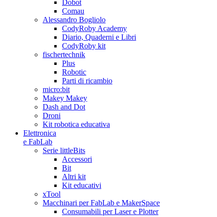
Dobot
Comau
Alessandro Bogliolo
CodyRoby Academy
Diario, Quaderni e Libri
CodyRoby kit
fischertechnik
Plus
Robotic
Parti di ricambio
micro:bit
Makey Makey
Dash and Dot
Droni
Kit robotica educativa
Elettronica
e FabLab
Serie littleBits
Accessori
Bit
Altri kit
Kit educativi
xTool
Macchinari per FabLab e MakerSpace
Consumabili per Laser e Plotter