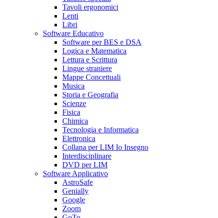
Tavoli ergonomici
Lenti
Libri
Software Educativo
Software per BES e DSA
Logica e Matematica
Lettura e Scrittura
Lingue straniere
Mappe Concettuali
Musica
Storia e Geografia
Scienze
Fisica
Chimica
Tecnologia e Informatica
Elettronica
Collana per LIM Io Insegno
Interdisciplinare
DVD per LIM
Software Applicativo
AstroSafe
Genially
Google
Zoom
GoTo