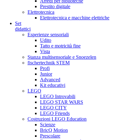
Arredi per biblioteche
Prestito digitale
Elettrotecnica
Elettrotecnica e macchine elettriche
Set
didattici
Esperienze sensoriali
Udito
Tatto e motricità fine
Vista
Stanza multisensoriale e Snoezelen
fischertechnik STEM
Profi
Junior
Advanced
Kit educativi
LEGO
LEGO Introvabili
LEGO STAR WARS
LEGO CITY
LEGO Friends
Costruzioni LEGO Education
Scienze
BricQ Motion
Prescolare