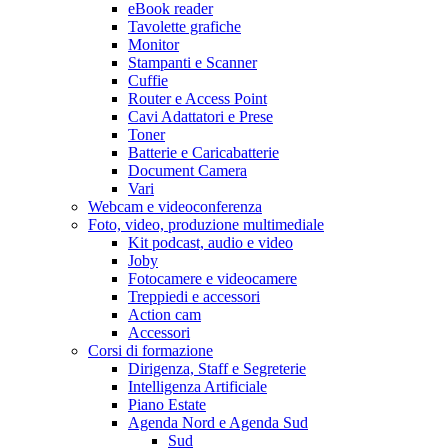
eBook reader
Tavolette grafiche
Monitor
Stampanti e Scanner
Cuffie
Router e Access Point
Cavi Adattatori e Prese
Toner
Batterie e Caricabatterie
Document Camera
Vari
Webcam e videoconferenza
Foto, video, produzione multimediale
Kit podcast, audio e video
Joby
Fotocamere e videocamere
Treppiedi e accessori
Action cam
Accessori
Corsi di formazione
Dirigenza, Staff e Segreterie
Intelligenza Artificiale
Piano Estate
Agenda Nord e Agenda Sud
Sud