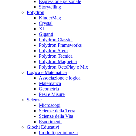
Espressione personale
Storytelling
Polydron
KinderMag
Crystal
XL
Giganti
Polydron Classici
Polydron Frameworks
Polydron Sfera
Polydron Tecnica
Polydron Magnetici
Polydron OctoPlay e Mix
Logica e Matematica
Associazione e logica
Matematica
Geometria
Pesi e Misure
Scienze
Microscopi
Scienze della Terra
Scienze della Vita
Esperimenti
Giochi Educativi
Prodotti per infanzia