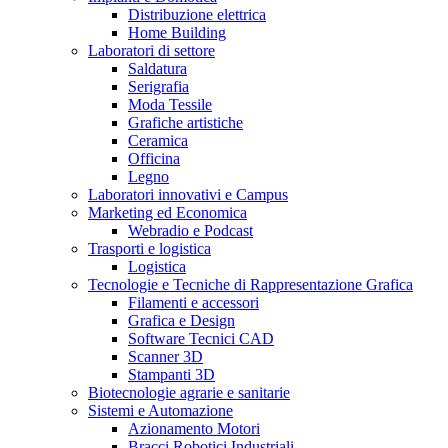
Distribuzione elettrica
Home Building
Laboratori di settore
Saldatura
Serigrafia
Moda Tessile
Grafiche artistiche
Ceramica
Officina
Legno
Laboratori innovativi e Campus
Marketing ed Economica
Webradio e Podcast
Trasporti e logistica
Logistica
Tecnologie e Tecniche di Rappresentazione Grafica
Filamenti e accessori
Grafica e Design
Software Tecnici CAD
Scanner 3D
Stampanti 3D
Biotecnologie agrarie e sanitarie
Sistemi e Automazione
Azionamento Motori
Bracci Robotici Industriali