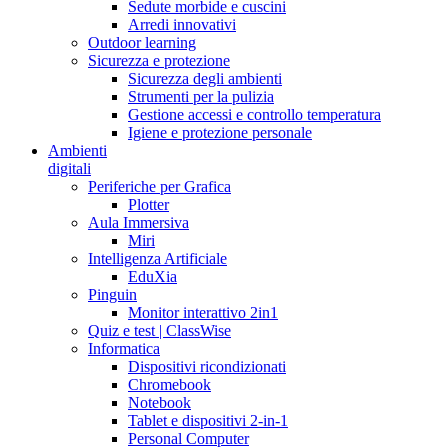
Sedute morbide e cuscini
Arredi innovativi
Outdoor learning
Sicurezza e protezione
Sicurezza degli ambienti
Strumenti per la pulizia
Gestione accessi e controllo temperatura
Igiene e protezione personale
Ambienti
digitali
Periferiche per Grafica
Plotter
Aula Immersiva
Miri
Intelligenza Artificiale
EduXia
Pinguin
Monitor interattivo 2in1
Quiz e test | ClassWise
Informatica
Dispositivi ricondizionati
Chromebook
Notebook
Tablet e dispositivi 2-in-1
Personal Computer