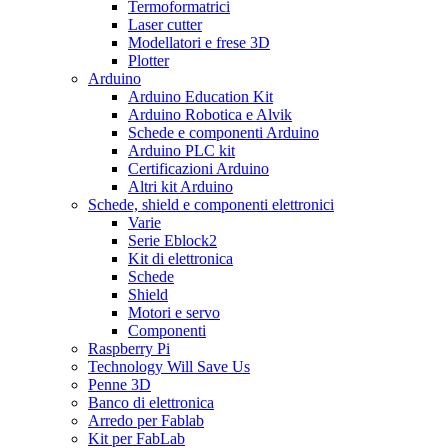
Termoformatrici
Laser cutter
Modellatori e frese 3D
Plotter
Arduino
Arduino Education Kit
Arduino Robotica e Alvik
Schede e componenti Arduino
Arduino PLC kit
Certificazioni Arduino
Altri kit Arduino
Schede, shield e componenti elettronici
Varie
Serie Eblock2
Kit di elettronica
Schede
Shield
Motori e servo
Componenti
Raspberry Pi
Technology Will Save Us
Penne 3D
Banco di elettronica
Arredo per Fablab
Kit per FabLab