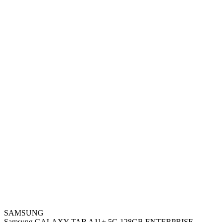
SAMSUNG
Samsung GALAXY TAB A11+ 5G 128GB ENTERPRISE