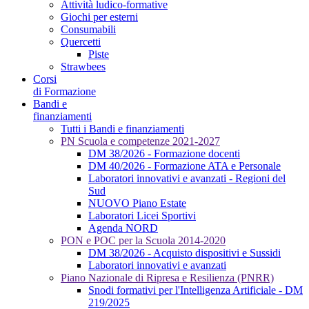
Attività ludico-formative
Giochi per esterni
Consumabili
Quercetti
Piste
Strawbees
Corsi
di Formazione
Bandi e
finanziamenti
Tutti i Bandi e finanziamenti
PN Scuola e competenze 2021-2027
DM 38/2026 - Formazione docenti
DM 40/2026 - Formazione ATA e Personale
Laboratori innovativi e avanzati - Regioni del
Sud
NUOVO Piano Estate
Laboratori Licei Sportivi
Agenda NORD
PON e POC per la Scuola 2014-2020
DM 38/2026 - Acquisto dispositivi e Sussidi
Laboratori innovativi e avanzati
Piano Nazionale di Ripresa e Resilienza (PNRR)
Snodi formativi per l'Intelligenza Artificiale - DM
219/2025