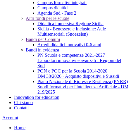
Campus formativi integrati
Campus didattici
Agenda Sud - Fase 2
Altri fondi per le scuole
Didattica immersiva Regione Sicilia
Sicilia - Benessere e Inclusione: Aule
Multisensoriali (Snoezelen)
Bandi per Comuni
Arredi didattici innovativi 0-6 anni
Bandi in evidenza
PN Scuola e competenze 2021-2027
Laboratori innovativi e avanzati - Regioni del
Sud
PON e POC per la Scuola 2014-2020
DM 38/2026 - Acquisto dispositivi e Sussidi
Piano Nazionale di Ripresa e Resilienza (PNRR)
Snodi formativi per l'Intelligenza Artificiale - DM
219/2025
Innovation for education
Chi siamo
Contatti
Account
Home