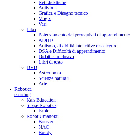
Reti didattiche
Antivirus
Grafica e Disegno tecnico
Magix
Vari
Libri
Potenziamento dei prerequisiti di apprendimento
ADHD
Autismo, disabilità intellettive e sostegno
DSA e Difficoltà di apprendimento
Didattica inclusiva
Libri di testo
DVD
Astronomia
Scienze naturali
Arte
Robotica
e coding
Kais Education
Shape Robotics
Fable
Robot Umanoidi
Booster
NAO
Buddy