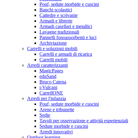
Pouf, sedute morbide e cuscini
Banchi scolastici
Cattedre e scrivanie
Armadi e librerie
Armadi casellari e metallici
Lavagne tradizionali
Pannelli fonoassorbenti e luci
Archiviazione
Carrelli e soluzioni mobili
Carrelli e armadi di ricarica
Carrelli mobili
Arredi caratterizzanti
MagicPages
eduSand
Bruco Catena
i-Vulcani
CarrellONE
Arredi per l'infanzia
Pouf, sedute morbide e cuscini
Arene e tribunette
Sedie
Tavoli per osservazione e attività esperienziali
Sedute morbide e cuscini
Arredi innovativi
Outdoor learning