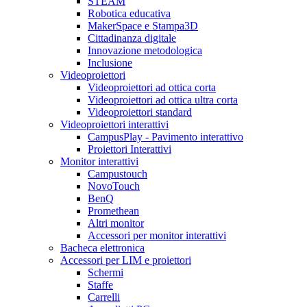
STEAM
Robotica educativa
MakerSpace e Stampa3D
Cittadinanza digitale
Innovazione metodologica
Inclusione
Videoproiettori
Videoproiettori ad ottica corta
Videoproiettori ad ottica ultra corta
Videoproiettori standard
Videoproiettori interattivi
CampusPlay - Pavimento interattivo
Proiettori Interattivi
Monitor interattivi
Campustouch
NovoTouch
BenQ
Promethean
Altri monitor
Accessori per monitor interattivi
Bacheca elettronica
Accessori per LIM e proiettori
Schermi
Staffe
Carrelli