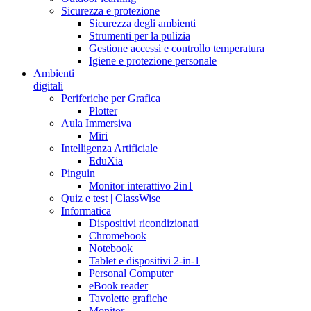
Sicurezza e protezione
Sicurezza degli ambienti
Strumenti per la pulizia
Gestione accessi e controllo temperatura
Igiene e protezione personale
Ambienti
digitali
Periferiche per Grafica
Plotter
Aula Immersiva
Miri
Intelligenza Artificiale
EduXia
Pinguin
Monitor interattivo 2in1
Quiz e test | ClassWise
Informatica
Dispositivi ricondizionati
Chromebook
Notebook
Tablet e dispositivi 2-in-1
Personal Computer
eBook reader
Tavolette grafiche
Monitor