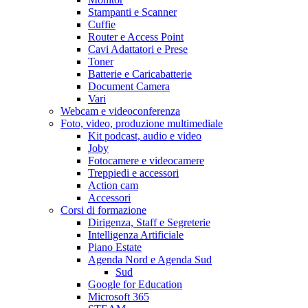
Stampanti e Scanner
Cuffie
Router e Access Point
Cavi Adattatori e Prese
Toner
Batterie e Caricabatterie
Document Camera
Vari
Webcam e videoconferenza
Foto, video, produzione multimediale
Kit podcast, audio e video
Joby
Fotocamere e videocamere
Treppiedi e accessori
Action cam
Accessori
Corsi di formazione
Dirigenza, Staff e Segreterie
Intelligenza Artificiale
Piano Estate
Agenda Nord e Agenda Sud
Sud
Google for Education
Microsoft 365