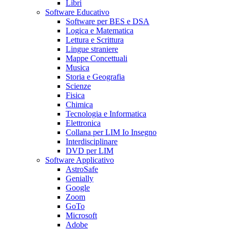
Libri
Software Educativo
Software per BES e DSA
Logica e Matematica
Lettura e Scrittura
Lingue straniere
Mappe Concettuali
Musica
Storia e Geografia
Scienze
Fisica
Chimica
Tecnologia e Informatica
Elettronica
Collana per LIM Io Insegno
Interdisciplinare
DVD per LIM
Software Applicativo
AstroSafe
Genially
Google
Zoom
GoTo
Microsoft
Adobe