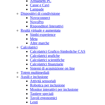
Armadietti PC
Casse e Cavi
Lampade
Dispositivi di condivisione
Novoconnect
NovoPro
Risponditori Interattivi
Realtà virtuale e aumentata
Simbi experience
Meta
Altre marche
Calcolatrici
Calcolatrici Grafico-Simboliche CAS
Calcolatrici grafiche
Calcolatrici scientifiche
Calcolatrici finanziarie
Sistemi di acquisizione on line
Totem multimediali
Ausili e inclusione
Attività sensoriali
Robotica per inclusione
Monitor interattivi per inclusione
Tastiere speciali
Tavoli ergonomici
Lenti