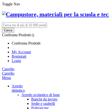
Toggle Nav
Cerca
Confronta Prodotti (
)
Confronta Prodotti
My Account
Registrati
Login
Carrello
Carrello
Menu
Arredo
didattico
Arredo scolastico di base
Banchi da lavoro
Sedie e sgabelli
Poltroncine