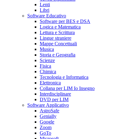
Lenti
Libri
Software Educativo
Software per BES e DSA
Logica e Matematica
Lettura e Scrittura
Lingue straniere
Mappe Concettuali
Musica
Storia e Geografia
Scienze
Fisica
Chimica
Tecnologia e Informatica
Elettronica
Collana per LIM Io Insegno
Interdisciplinare
DVD per LIM
Software Applicativo
AstroSafe
Genially
Google
Zoom
GoTo
Microsoft