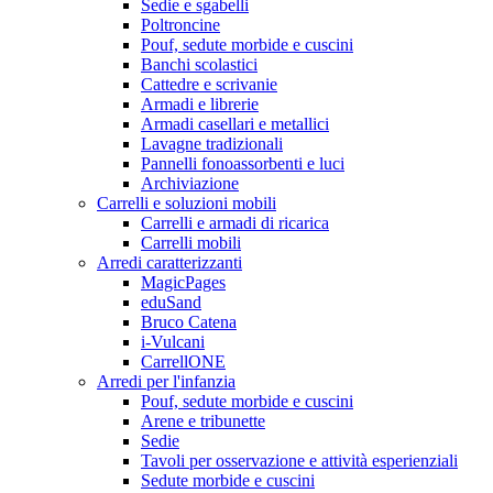
Sedie e sgabelli
Poltroncine
Pouf, sedute morbide e cuscini
Banchi scolastici
Cattedre e scrivanie
Armadi e librerie
Armadi casellari e metallici
Lavagne tradizionali
Pannelli fonoassorbenti e luci
Archiviazione
Carrelli e soluzioni mobili
Carrelli e armadi di ricarica
Carrelli mobili
Arredi caratterizzanti
MagicPages
eduSand
Bruco Catena
i-Vulcani
CarrellONE
Arredi per l'infanzia
Pouf, sedute morbide e cuscini
Arene e tribunette
Sedie
Tavoli per osservazione e attività esperienziali
Sedute morbide e cuscini