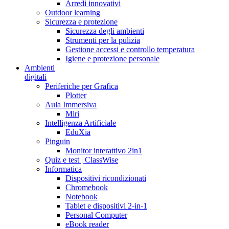
Arredi innovativi
Outdoor learning
Sicurezza e protezione
Sicurezza degli ambienti
Strumenti per la pulizia
Gestione accessi e controllo temperatura
Igiene e protezione personale
Ambienti
digitali
Periferiche per Grafica
Plotter
Aula Immersiva
Miri
Intelligenza Artificiale
EduXia
Pinguin
Monitor interattivo 2in1
Quiz e test | ClassWise
Informatica
Dispositivi ricondizionati
Chromebook
Notebook
Tablet e dispositivi 2-in-1
Personal Computer
eBook reader