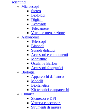
scientifici
Microscopi
Stereo
Biologici
Digitali
Accessori
Telecamere
Vetrini e preparazione
Astronomia
Telescopi
Binocoli
Sussidi didattici
Accessori e componenti
Montature
Oculari e Barlow
Accessori fotografici
Biologia
Apparecchi da banco
Modelli
Biogenetica
Kit tematici e apparecchi
Chimica
Sicurezza e DPI
Vetreria e accessori
Strumenti di misura