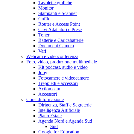
Tavolette grafiche
Monitor
Stampanti e Scanner
Cuffie
Router e Access Point
Cavi Adattatori e Prese
Toner
Batterie e Caricabatterie
Document Camera
Vari
Webcam e videoconferenza
Foto, video, produzione multimediale
Kit podcast, audio e video
Joby
Fotocamere e videocamere
Treppiedi e accessori
Action cam
Accessori
Corsi di formazione
Dirigenza, Staff e Segreterie
Intelligenza Artificiale
Piano Estate
Agenda Nord e Agenda Sud
Sud
Google for Education