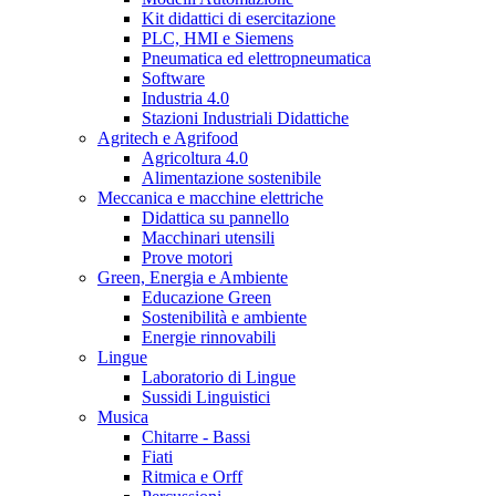
Kit didattici di esercitazione
PLC, HMI e Siemens
Pneumatica ed elettropneumatica
Software
Industria 4.0
Stazioni Industriali Didattiche
Agritech e Agrifood
Agricoltura 4.0
Alimentazione sostenibile
Meccanica e macchine elettriche
Didattica su pannello
Macchinari utensili
Prove motori
Green, Energia e Ambiente
Educazione Green
Sostenibilità e ambiente
Energie rinnovabili
Lingue
Laboratorio di Lingue
Sussidi Linguistici
Musica
Chitarre - Bassi
Fiati
Ritmica e Orff