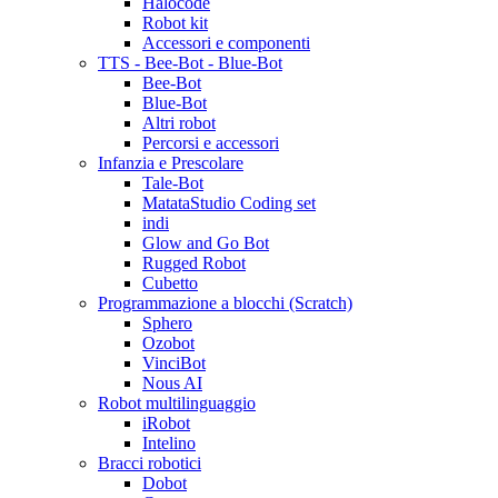
Halocode
Robot kit
Accessori e componenti
TTS - Bee-Bot - Blue-Bot
Bee-Bot
Blue-Bot
Altri robot
Percorsi e accessori
Infanzia e Prescolare
Tale-Bot
MatataStudio Coding set
indi
Glow and Go Bot
Rugged Robot
Cubetto
Programmazione a blocchi (Scratch)
Sphero
Ozobot
VinciBot
Nous AI
Robot multilinguaggio
iRobot
Intelino
Bracci robotici
Dobot