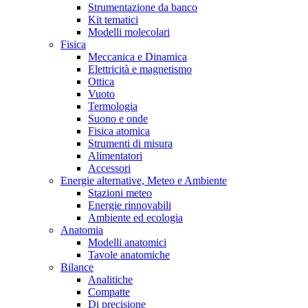
Strumentazione da banco
Kit tematici
Modelli molecolari
Fisica
Meccanica e Dinamica
Elettricità e magnetismo
Ottica
Vuoto
Termologia
Suono e onde
Fisica atomica
Strumenti di misura
Alimentatori
Accessori
Energie alternative, Meteo e Ambiente
Stazioni meteo
Energie rinnovabili
Ambiente ed ecologia
Anatomia
Modelli anatomici
Tavole anatomiche
Bilance
Analitiche
Compatte
Di precisione