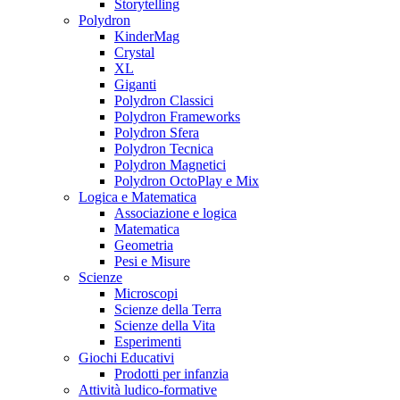
Storytelling
Polydron
KinderMag
Crystal
XL
Giganti
Polydron Classici
Polydron Frameworks
Polydron Sfera
Polydron Tecnica
Polydron Magnetici
Polydron OctoPlay e Mix
Logica e Matematica
Associazione e logica
Matematica
Geometria
Pesi e Misure
Scienze
Microscopi
Scienze della Terra
Scienze della Vita
Esperimenti
Giochi Educativi
Prodotti per infanzia
Attività ludico-formative