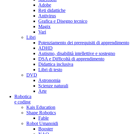
Adobe
Reti didattiche
Antivirus
Grafica e Disegno tecnico
Magix
Vari
Libri
Potenziamento dei prerequisiti di apprendimento
ADHD
Autismo, disabilità intellettive e sostegno
DSA e Difficoltà di apprendimento
Didattica inclusiva
Libri di testo
DVD
Astronomia
Scienze naturali
Arte
Robotica
e coding
Kais Education
Shape Robotics
Fable
Robot Umanoidi
Booster