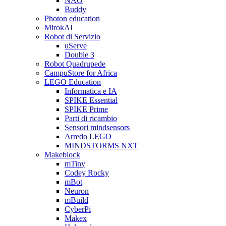
NAO
Buddy
Photon education
MirokAI
Robot di Servizio
uServe
Double 3
Robot Quadrupede
CampuStore for Africa
LEGO Education
Informatica e IA
SPIKE Essential
SPIKE Prime
Parti di ricambio
Sensori mindsensors
Arredo LEGO
MINDSTORMS NXT
Makeblock
mTiny
Codey Rocky
mBot
Neuron
mBuild
CyberPi
Makex