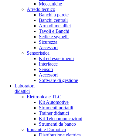
Meccaniche
Arredo tecnico
Banchi a parete
Banchi centrali
Armadi metallici
Tavoli e Banchi
Sedie e sgabelli
Sicurezza
Accessori
Sensoristica
Kit ed esperimenti
Interfacce
Sensori
Accessori
Software di gestione
Laboratori
didattici
Elettronica e TLC
Kit Automotive
Strumenti portatili
Trainer didattici
Kit Telecomunicazioni
Strumenti da banco
Impianti e Domotica
Distribuzione elettrica