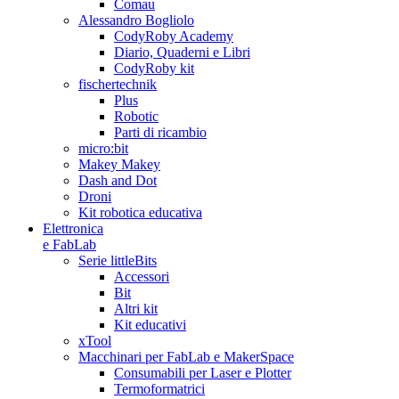
Comau
Alessandro Bogliolo
CodyRoby Academy
Diario, Quaderni e Libri
CodyRoby kit
fischertechnik
Plus
Robotic
Parti di ricambio
micro:bit
Makey Makey
Dash and Dot
Droni
Kit robotica educativa
Elettronica
e FabLab
Serie littleBits
Accessori
Bit
Altri kit
Kit educativi
xTool
Macchinari per FabLab e MakerSpace
Consumabili per Laser e Plotter
Termoformatrici