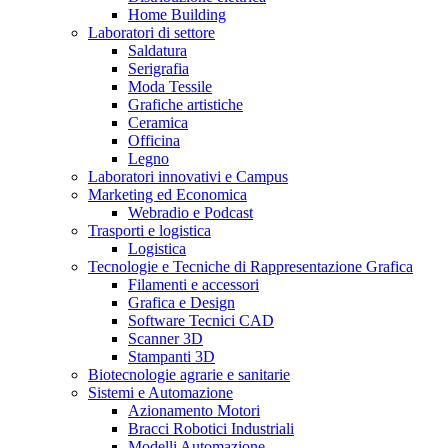
Home Building
Laboratori di settore
Saldatura
Serigrafia
Moda Tessile
Grafiche artistiche
Ceramica
Officina
Legno
Laboratori innovativi e Campus
Marketing ed Economica
Webradio e Podcast
Trasporti e logistica
Logistica
Tecnologie e Tecniche di Rappresentazione Grafica
Filamenti e accessori
Grafica e Design
Software Tecnici CAD
Scanner 3D
Stampanti 3D
Biotecnologie agrarie e sanitarie
Sistemi e Automazione
Azionamento Motori
Bracci Robotici Industriali
Modelli Automazione