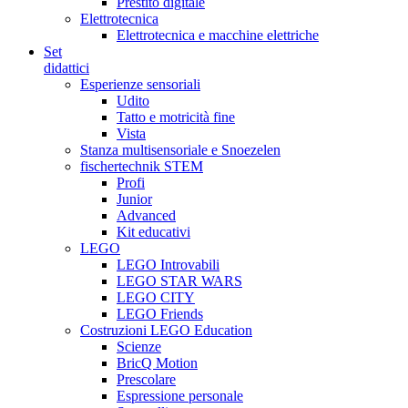
Prestito digitale
Elettrotecnica
Elettrotecnica e macchine elettriche
Set
didattici
Esperienze sensoriali
Udito
Tatto e motricità fine
Vista
Stanza multisensoriale e Snoezelen
fischertechnik STEM
Profi
Junior
Advanced
Kit educativi
LEGO
LEGO Introvabili
LEGO STAR WARS
LEGO CITY
LEGO Friends
Costruzioni LEGO Education
Scienze
BricQ Motion
Prescolare
Espressione personale