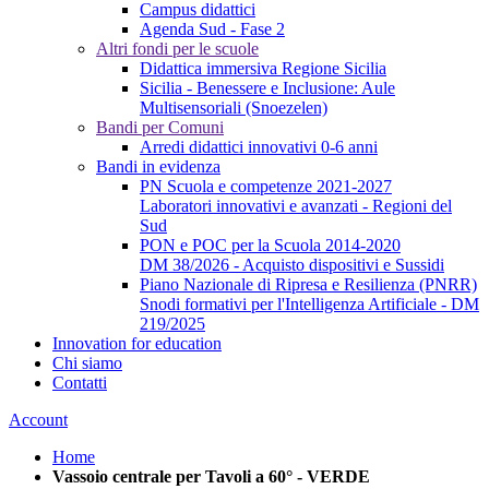
Campus didattici
Agenda Sud - Fase 2
Altri fondi per le scuole
Didattica immersiva Regione Sicilia
Sicilia - Benessere e Inclusione: Aule
Multisensoriali (Snoezelen)
Bandi per Comuni
Arredi didattici innovativi 0-6 anni
Bandi in evidenza
PN Scuola e competenze 2021-2027
Laboratori innovativi e avanzati - Regioni del
Sud
PON e POC per la Scuola 2014-2020
DM 38/2026 - Acquisto dispositivi e Sussidi
Piano Nazionale di Ripresa e Resilienza (PNRR)
Snodi formativi per l'Intelligenza Artificiale - DM
219/2025
Innovation for education
Chi siamo
Contatti
Account
Home
Vassoio centrale per Tavoli a 60° - VERDE