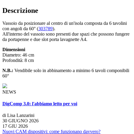
Descrizione
Vassoio da posizionare al centro di un'isola composta da 6 tavolini
con angoli da 60° (
303789
).
All'interno del vassoio sono presenti due spazi che possono fungere
da portapenne e due slot porta lavagnette A4.
Dimensioni
Diametro: 46 cm
Profondità: 8 cm
N.B.:
Vendibile solo in abbinamento a minimo 6 tavoli componibili
60°
NEWS
DigComp 3.0: l'abbiamo letto per voi
di Lisa Lanzarini
30 GIUGNO 2026
17 GIU 2026
Nuovi CAM dispositivi: come funzionano davvero?