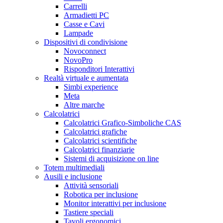
Carrelli
Armadietti PC
Casse e Cavi
Lampade
Dispositivi di condivisione
Novoconnect
NovoPro
Risponditori Interattivi
Realtà virtuale e aumentata
Simbi experience
Meta
Altre marche
Calcolatrici
Calcolatrici Grafico-Simboliche CAS
Calcolatrici grafiche
Calcolatrici scientifiche
Calcolatrici finanziarie
Sistemi di acquisizione on line
Totem multimediali
Ausili e inclusione
Attività sensoriali
Robotica per inclusione
Monitor interattivi per inclusione
Tastiere speciali
Tavoli ergonomici