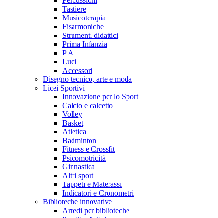
Percussioni
Tastiere
Musicoterapia
Fisarmoniche
Strumenti didattici
Prima Infanzia
P.A.
Luci
Accessori
Disegno tecnico, arte e moda
Licei Sportivi
Innovazione per lo Sport
Calcio e calcetto
Volley
Basket
Atletica
Badminton
Fitness e Crossfit
Psicomotricità
Ginnastica
Altri sport
Tappeti e Materassi
Indicatori e Cronometri
Biblioteche innovative
Arredi per biblioteche