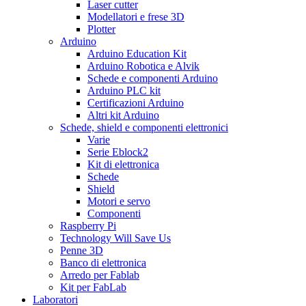
Laser cutter
Modellatori e frese 3D
Plotter
Arduino
Arduino Education Kit
Arduino Robotica e Alvik
Schede e componenti Arduino
Arduino PLC kit
Certificazioni Arduino
Altri kit Arduino
Schede, shield e componenti elettronici
Varie
Serie Eblock2
Kit di elettronica
Schede
Shield
Motori e servo
Componenti
Raspberry Pi
Technology Will Save Us
Penne 3D
Banco di elettronica
Arredo per Fablab
Kit per FabLab
Laboratori