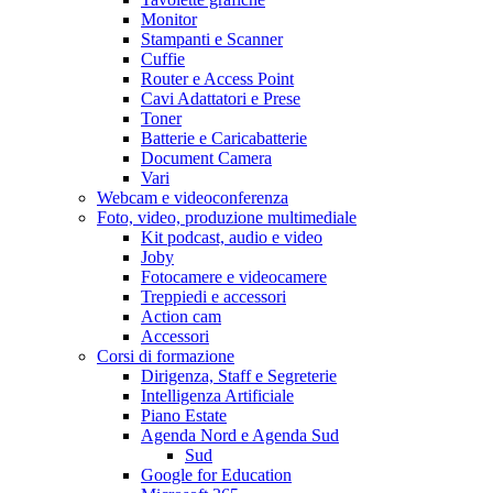
Monitor
Stampanti e Scanner
Cuffie
Router e Access Point
Cavi Adattatori e Prese
Toner
Batterie e Caricabatterie
Document Camera
Vari
Webcam e videoconferenza
Foto, video, produzione multimediale
Kit podcast, audio e video
Joby
Fotocamere e videocamere
Treppiedi e accessori
Action cam
Accessori
Corsi di formazione
Dirigenza, Staff e Segreterie
Intelligenza Artificiale
Piano Estate
Agenda Nord e Agenda Sud
Sud
Google for Education