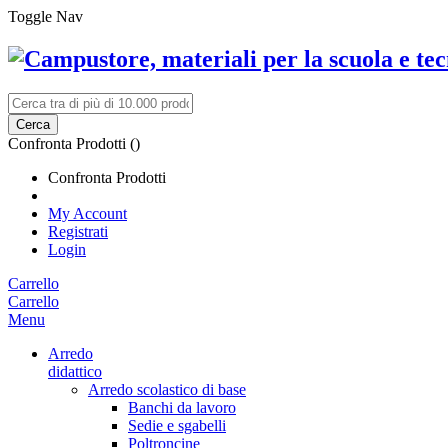
Toggle Nav
Cerca
Confronta Prodotti (
)
Confronta Prodotti
My Account
Registrati
Login
Carrello
Carrello
Menu
Arredo
didattico
Arredo scolastico di base
Banchi da lavoro
Sedie e sgabelli
Poltroncine