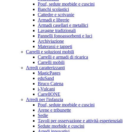
Pouf, sedute morbide e cuscini
Banchi scolastici
Cattedre e scrivanie
Armadi e librerie
Armadi casellari e metallici
Lavagne tradizionali
Pannelli fonoassorbenti e luci
Archiviazione
Materassi e tappeti
Carrelli e soluzioni mobili
Carrelli e armadi di ricarica
Carrelli mobili
Arredi caratterizzanti
MagicPages
eduSand
Bruco Catena
i-Vulcani
CarrellONE
Arredi per l'infanzia
Pouf, sedute morbide e cuscini
Arene e tribunette
Sedie
Tavoli per osservazione e attività esperienziali
Sedute morbide e cuscini
Arredi innovativi