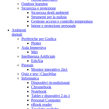
Outdoor learning
Sicurezza e protezione
Sicurezza degli ambienti
Strumenti per la pulizia
Gestione accessi e controllo temperatura
Igiene e protezione personale
Ambienti
digitali
Periferiche per Grafica
Plotter
Aula Immersiva
Miri
Intelligenza Artificiale
EduXia
Pinguin
Monitor interattivo 2in1
Quiz e test | ClassWise
Informatica
Dispositivi ricondizionati
Chromebook
Notebook
Tablet e dispositivi 2-in-1
Personal Computer
eBook reader
Tavolette grafiche