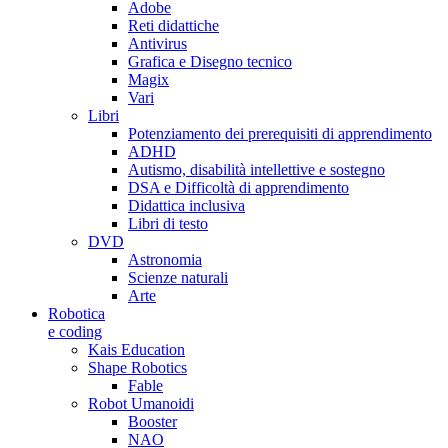
Adobe
Reti didattiche
Antivirus
Grafica e Disegno tecnico
Magix
Vari
Libri
Potenziamento dei prerequisiti di apprendimento
ADHD
Autismo, disabilità intellettive e sostegno
DSA e Difficoltà di apprendimento
Didattica inclusiva
Libri di testo
DVD
Astronomia
Scienze naturali
Arte
Robotica
e coding
Kais Education
Shape Robotics
Fable
Robot Umanoidi
Booster
NAO