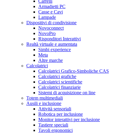
Carrelli
Armadietti PC
Casse e Cavi
Lampade
Dispositivi di condivisione
Novoconnect
NovoPro
Risponditori Interattivi
Realtà virtuale e aumentata
Simbi experience
Meta
Altre marche
Calcolatrici
Calcolatrici Grafico-Simboliche CAS
Calcolatrici grafiche
Calcolatrici scientifiche
Calcolatrici finanziarie
Sistemi di acquisizione on line
Totem multimediali
Ausili e inclusione
Attività sensoriali
Robotica per inclusione
Monitor interattivi per inclusione
Tastiere speciali
Tavoli ergonomici