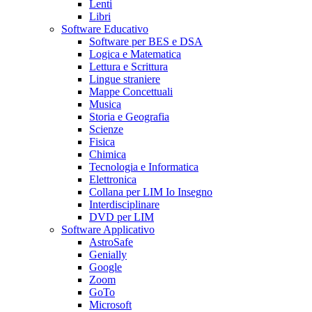
Lenti
Libri
Software Educativo
Software per BES e DSA
Logica e Matematica
Lettura e Scrittura
Lingue straniere
Mappe Concettuali
Musica
Storia e Geografia
Scienze
Fisica
Chimica
Tecnologia e Informatica
Elettronica
Collana per LIM Io Insegno
Interdisciplinare
DVD per LIM
Software Applicativo
AstroSafe
Genially
Google
Zoom
GoTo
Microsoft