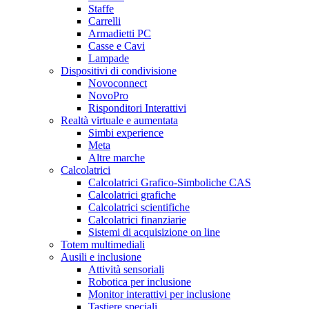
Staffe
Carrelli
Armadietti PC
Casse e Cavi
Lampade
Dispositivi di condivisione
Novoconnect
NovoPro
Risponditori Interattivi
Realtà virtuale e aumentata
Simbi experience
Meta
Altre marche
Calcolatrici
Calcolatrici Grafico-Simboliche CAS
Calcolatrici grafiche
Calcolatrici scientifiche
Calcolatrici finanziarie
Sistemi di acquisizione on line
Totem multimediali
Ausili e inclusione
Attività sensoriali
Robotica per inclusione
Monitor interattivi per inclusione
Tastiere speciali