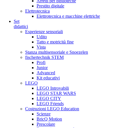
Arredi per biblioteche
Prestito digitale
Elettrotecnica
Elettrotecnica e macchine elettriche
Set
didattici
Esperienze sensoriali
Udito
Tatto e motricità fine
Vista
Stanza multisensoriale e Snoezelen
fischertechnik STEM
Profi
Junior
Advanced
Kit educativi
LEGO
LEGO Introvabili
LEGO STAR WARS
LEGO CITY
LEGO Friends
Costruzioni LEGO Education
Scienze
BricQ Motion
Prescolare