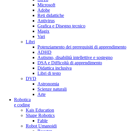
Microsoft
Adobe
Reti didattiche
Antivirus
Grafica e Disegno tecnico
Magix
Vari
Libri
Potenziamento dei prerequisiti di apprendimento
ADHD
Autismo, disabilità intellettive e sostegno
DSA e Difficoltà di apprendimento
Didattica inclusiva
Libri di testo
DVD
Astronomia
Scienze naturali
Arte
Robotica
e coding
Kais Education
Shape Robotics
Fable
Robot Umanoidi