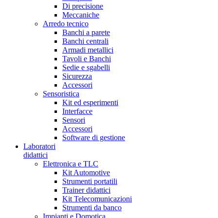
Di precisione
Meccaniche
Arredo tecnico
Banchi a parete
Banchi centrali
Armadi metallici
Tavoli e Banchi
Sedie e sgabelli
Sicurezza
Accessori
Sensoristica
Kit ed esperimenti
Interfacce
Sensori
Accessori
Software di gestione
Laboratori
didattici
Elettronica e TLC
Kit Automotive
Strumenti portatili
Trainer didattici
Kit Telecomunicazioni
Strumenti da banco
Impianti e Domotica