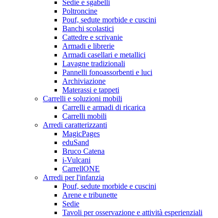
Sedie e sgabelli
Poltroncine
Pouf, sedute morbide e cuscini
Banchi scolastici
Cattedre e scrivanie
Armadi e librerie
Armadi casellari e metallici
Lavagne tradizionali
Pannelli fonoassorbenti e luci
Archiviazione
Materassi e tappeti
Carrelli e soluzioni mobili
Carrelli e armadi di ricarica
Carrelli mobili
Arredi caratterizzanti
MagicPages
eduSand
Bruco Catena
i-Vulcani
CarrellONE
Arredi per l'infanzia
Pouf, sedute morbide e cuscini
Arene e tribunette
Sedie
Tavoli per osservazione e attività esperienziali