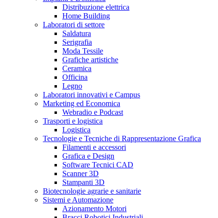
Distribuzione elettrica
Home Building
Laboratori di settore
Saldatura
Serigrafia
Moda Tessile
Grafiche artistiche
Ceramica
Officina
Legno
Laboratori innovativi e Campus
Marketing ed Economica
Webradio e Podcast
Trasporti e logistica
Logistica
Tecnologie e Tecniche di Rappresentazione Grafica
Filamenti e accessori
Grafica e Design
Software Tecnici CAD
Scanner 3D
Stampanti 3D
Biotecnologie agrarie e sanitarie
Sistemi e Automazione
Azionamento Motori
Bracci Robotici Industriali