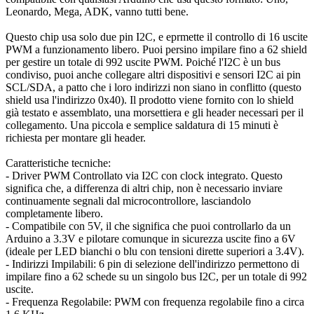
Leonardo, Mega, ADK, vanno tutti bene.
Questo chip usa solo due pin I2C, e eprmette il controllo di 16 uscite
PWM a funzionamento libero. Puoi persino impilare fino a 62 shield
per gestire un totale di 992 uscite PWM. Poiché l'I2C è un bus
condiviso, puoi anche collegare altri dispositivi e sensori I2C ai pin
SCL/SDA, a patto che i loro indirizzi non siano in conflitto (questo
shield usa l'indirizzo 0x40). Il prodotto viene fornito con lo shield
già testato e assemblato, una morsettiera e gli header necessari per il
collegamento. Una piccola e semplice saldatura di 15 minuti è
richiesta per montare gli header.
Caratteristiche tecniche:
- Driver PWM Controllato via I2C con clock integrato. Questo
significa che, a differenza di altri chip, non è necessario inviare
continuamente segnali dal microcontrollore, lasciandolo
completamente libero.
- Compatibile con 5V, il che significa che puoi controllarlo da un
Arduino a 3.3V e pilotare comunque in sicurezza uscite fino a 6V
(ideale per LED bianchi o blu con tensioni dirette superiori a 3.4V).
- Indirizzi Impilabili: 6 pin di selezione dell'indirizzo permettono di
impilare fino a 62 schede su un singolo bus I2C, per un totale di 992
uscite.
- Frequenza Regolabile: PWM con frequenza regolabile fino a circa