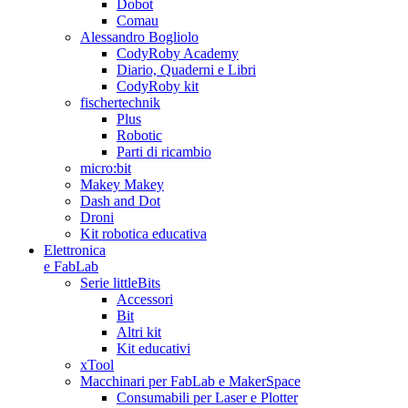
Dobot
Comau
Alessandro Bogliolo
CodyRoby Academy
Diario, Quaderni e Libri
CodyRoby kit
fischertechnik
Plus
Robotic
Parti di ricambio
micro:bit
Makey Makey
Dash and Dot
Droni
Kit robotica educativa
Elettronica
e FabLab
Serie littleBits
Accessori
Bit
Altri kit
Kit educativi
xTool
Macchinari per FabLab e MakerSpace
Consumabili per Laser e Plotter