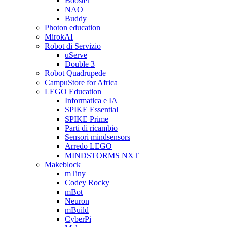
Booster
NAO
Buddy
Photon education
MirokAI
Robot di Servizio
uServe
Double 3
Robot Quadrupede
CampuStore for Africa
LEGO Education
Informatica e IA
SPIKE Essential
SPIKE Prime
Parti di ricambio
Sensori mindsensors
Arredo LEGO
MINDSTORMS NXT
Makeblock
mTiny
Codey Rocky
mBot
Neuron
mBuild
CyberPi