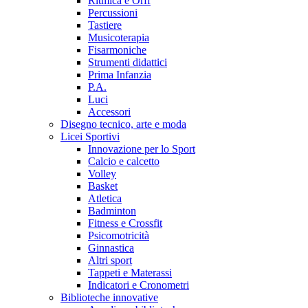
Ritmica e Orff
Percussioni
Tastiere
Musicoterapia
Fisarmoniche
Strumenti didattici
Prima Infanzia
P.A.
Luci
Accessori
Disegno tecnico, arte e moda
Licei Sportivi
Innovazione per lo Sport
Calcio e calcetto
Volley
Basket
Atletica
Badminton
Fitness e Crossfit
Psicomotricità
Ginnastica
Altri sport
Tappeti e Materassi
Indicatori e Cronometri
Biblioteche innovative