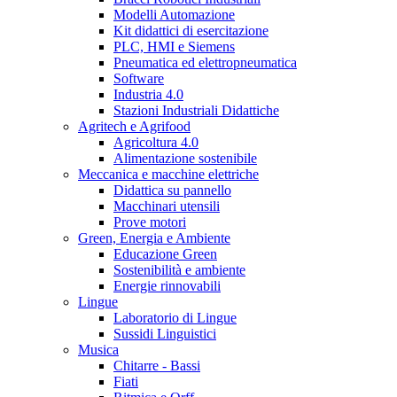
Modelli Automazione
Kit didattici di esercitazione
PLC, HMI e Siemens
Pneumatica ed elettropneumatica
Software
Industria 4.0
Stazioni Industriali Didattiche
Agritech e Agrifood
Agricoltura 4.0
Alimentazione sostenibile
Meccanica e macchine elettriche
Didattica su pannello
Macchinari utensili
Prove motori
Green, Energia e Ambiente
Educazione Green
Sostenibilità e ambiente
Energie rinnovabili
Lingue
Laboratorio di Lingue
Sussidi Linguistici
Musica
Chitarre - Bassi
Fiati