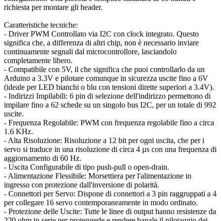
richiesta per montare gli header.
Caratteristiche tecniche:
- Driver PWM Controllato via I2C con clock integrato. Questo
significa che, a differenza di altri chip, non è necessario inviare
continuamente segnali dal microcontrollore, lasciandolo
completamente libero.
- Compatibile con 5V, il che significa che puoi controllarlo da un
Arduino a 3.3V e pilotare comunque in sicurezza uscite fino a 6V
(ideale per LED bianchi o blu con tensioni dirette superiori a 3.4V).
- Indirizzi Impilabili: 6 pin di selezione dell'indirizzo permettono di
impilare fino a 62 schede su un singolo bus I2C, per un totale di 992
uscite.
- Frequenza Regolabile: PWM con frequenza regolabile fino a circa
1.6 KHz.
- Alta Risoluzione: Risoluzione a 12 bit per ogni uscita, che per i
servo si traduce in una risoluzione di circa 4 µs con una frequenza di
aggiornamento di 60 Hz.
- Uscita Configurabile di tipo push-pull o open-drain.
- Alimentazione Flessibile: Morsettiera per l'alimentazione in
ingresso con protezione dall'inversione di polarità.
- Connettori per Servo: Dispone di connettori a 3 pin raggruppati a 4
per collegare 16 servo contemporaneamente in modo ordinato.
- Protezione delle Uscite: Tutte le linee di output hanno resistenze da
220 ohm in serie per proteggerle e rendere banale il pilotaggio dei