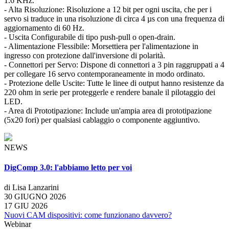
1.6 KHz.
- Alta Risoluzione: Risoluzione a 12 bit per ogni uscita, che per i
servo si traduce in una risoluzione di circa 4 µs con una frequenza di
aggiornamento di 60 Hz.
- Uscita Configurabile di tipo push-pull o open-drain.
- Alimentazione Flessibile: Morsettiera per l'alimentazione in
ingresso con protezione dall'inversione di polarità.
- Connettori per Servo: Dispone di connettori a 3 pin raggruppati a 4
per collegare 16 servo contemporaneamente in modo ordinato.
- Protezione delle Uscite: Tutte le linee di output hanno resistenze da
220 ohm in serie per proteggerle e rendere banale il pilotaggio dei
LED.
- Area di Prototipazione: Include un'ampia area di prototipazione
(5x20 fori) per qualsiasi cablaggio o componente aggiuntivo.
NEWS
DigComp 3.0: l'abbiamo letto per voi
di Lisa Lanzarini
30 GIUGNO 2026
17 GIU 2026
Nuovi CAM dispositivi: come funzionano davvero?
Webinar