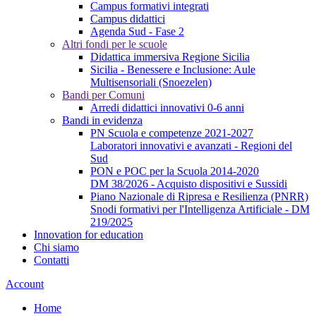
Campus formativi integrati
Campus didattici
Agenda Sud - Fase 2
Altri fondi per le scuole
Didattica immersiva Regione Sicilia
Sicilia - Benessere e Inclusione: Aule
Multisensoriali (Snoezelen)
Bandi per Comuni
Arredi didattici innovativi 0-6 anni
Bandi in evidenza
PN Scuola e competenze 2021-2027
Laboratori innovativi e avanzati - Regioni del
Sud
PON e POC per la Scuola 2014-2020
DM 38/2026 - Acquisto dispositivi e Sussidi
Piano Nazionale di Ripresa e Resilienza (PNRR)
Snodi formativi per l'Intelligenza Artificiale - DM
219/2025
Innovation for education
Chi siamo
Contatti
Account
Home