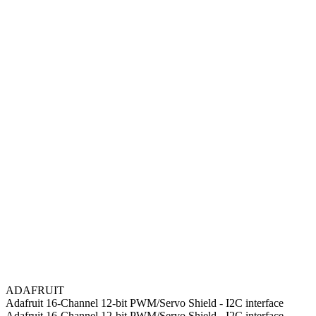
ADAFRUIT
Adafruit 16-Channel 12-bit PWM/Servo Shield - I2C interface
Adafruit 16-Channel 12-bit PWM/Servo Shield - I2C interface