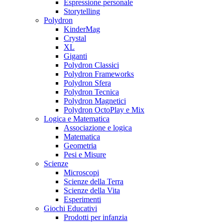
Espressione personale
Storytelling
Polydron
KinderMag
Crystal
XL
Giganti
Polydron Classici
Polydron Frameworks
Polydron Sfera
Polydron Tecnica
Polydron Magnetici
Polydron OctoPlay e Mix
Logica e Matematica
Associazione e logica
Matematica
Geometria
Pesi e Misure
Scienze
Microscopi
Scienze della Terra
Scienze della Vita
Esperimenti
Giochi Educativi
Prodotti per infanzia