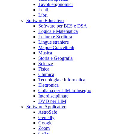
Tavoli ergonomici
Lenti
Libri
Software Educativo
Software per BES e DSA
Logica e Matematica
Lettura e Scrittura
Lingue straniere
Mappe Concettuali
Musica
Storia e Geografia
Scienze
Fisica
Chimica
Tecnologia e Informatica
Elettronica
Collana per LIM Io Insegno
Interdisciplinare
DVD per LIM
Software Applicativo
AstroSafe
Genially
Google
Zoom
GoTo