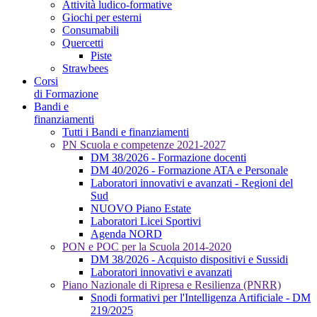
Attività ludico-formative
Giochi per esterni
Consumabili
Quercetti
Piste
Strawbees
Corsi
di Formazione
Bandi e
finanziamenti
Tutti i Bandi e finanziamenti
PN Scuola e competenze 2021-2027
DM 38/2026 - Formazione docenti
DM 40/2026 - Formazione ATA e Personale
Laboratori innovativi e avanzati - Regioni del
Sud
NUOVO Piano Estate
Laboratori Licei Sportivi
Agenda NORD
PON e POC per la Scuola 2014-2020
DM 38/2026 - Acquisto dispositivi e Sussidi
Laboratori innovativi e avanzati
Piano Nazionale di Ripresa e Resilienza (PNRR)
Snodi formativi per l'Intelligenza Artificiale - DM
219/2025