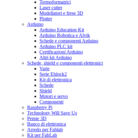
Termoformatrici
Laser cutter
Modellatori e frese 3D
Plotter
Arduino
Arduino Education Kit
Arduino Robotica e Alvik
Schede e componenti Arduino
Arduino PLC kit
Certificazioni Arduino
Altri kit Arduino
Schede, shield e componenti elettronici
Varie
Serie Eblock2
Kit di elettronica
Schede
Shield
Motori e servo
Componenti
Raspberry Pi
Technology Will Save Us
Penne 3D
Banco di elettronica
Arredo per Fablab
Kit per FabLab