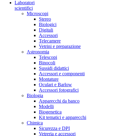
Laboratori
scientifici
Microscopi
Stereo
Biologici
Digitali
Accessori
Telecamere
Vetrini e preparazione
Astronomia
Telescopi
Binocoli
Sussidi didattici
Accessori e componenti
Montature
Oculari e Barlow
Accessori fotografici
Biologia
Apparecchi da banco
Modelli
Biogenetica
Kit tematici e apparecchi
Chimica
Sicurezza e DPI
Vetreria e accessori