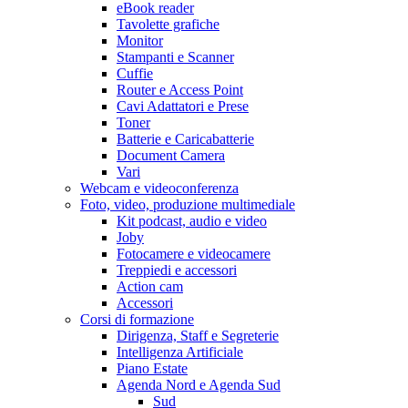
eBook reader
Tavolette grafiche
Monitor
Stampanti e Scanner
Cuffie
Router e Access Point
Cavi Adattatori e Prese
Toner
Batterie e Caricabatterie
Document Camera
Vari
Webcam e videoconferenza
Foto, video, produzione multimediale
Kit podcast, audio e video
Joby
Fotocamere e videocamere
Treppiedi e accessori
Action cam
Accessori
Corsi di formazione
Dirigenza, Staff e Segreterie
Intelligenza Artificiale
Piano Estate
Agenda Nord e Agenda Sud
Sud