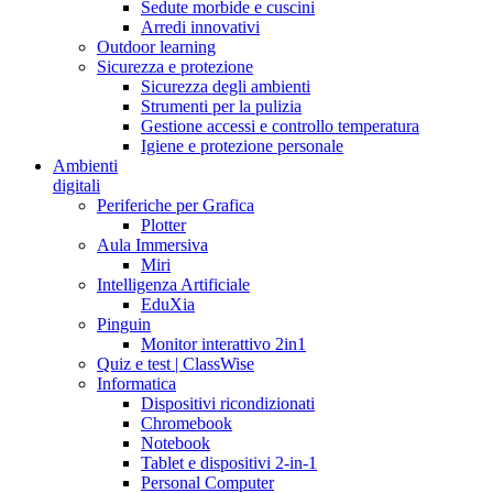
Sedute morbide e cuscini
Arredi innovativi
Outdoor learning
Sicurezza e protezione
Sicurezza degli ambienti
Strumenti per la pulizia
Gestione accessi e controllo temperatura
Igiene e protezione personale
Ambienti
digitali
Periferiche per Grafica
Plotter
Aula Immersiva
Miri
Intelligenza Artificiale
EduXia
Pinguin
Monitor interattivo 2in1
Quiz e test | ClassWise
Informatica
Dispositivi ricondizionati
Chromebook
Notebook
Tablet e dispositivi 2-in-1
Personal Computer