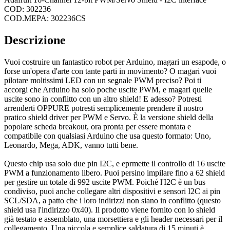
COD: 302236
COD.MEPA: 302236CS
Descrizione
Vuoi costruire un fantastico robot per Arduino, magari un esapode, o
forse un'opera d'arte con tante parti in movimento? O magari vuoi
pilotare moltissimi LED con un segnale PWM preciso? Poi ti
accorgi che Arduino ha solo poche uscite PWM, e magari quelle
uscite sono in conflitto con un altro shield! E adesso? Potresti
arrenderti OPPURE potresti semplicemente prendere il nostro
pratico shield driver per PWM e Servo. È la versione shield della
popolare scheda breakout, ora pronta per essere montata e
compatibile con qualsiasi Arduino che usa questo formato: Uno,
Leonardo, Mega, ADK, vanno tutti bene.
Questo chip usa solo due pin I2C, e eprmette il controllo di 16 uscite
PWM a funzionamento libero. Puoi persino impilare fino a 62 shield
per gestire un totale di 992 uscite PWM. Poiché l'I2C è un bus
condiviso, puoi anche collegare altri dispositivi e sensori I2C ai pin
SCL/SDA, a patto che i loro indirizzi non siano in conflitto (questo
shield usa l'indirizzo 0x40). Il prodotto viene fornito con lo shield
già testato e assemblato, una morsettiera e gli header necessari per il
collegamento. Una piccola e semplice saldatura di 15 minuti è