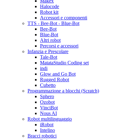
Makex
Halocode
Robot kit
Accessori e componenti
TTS - Bee-Bot - Blue-Bot
Bee-Bot
Blue-Bot
Altri robot
Percorsi e accessori
Infanzia e Prescolare
Tale-Bot
MatataStudio Coding set
indi
Glow and Go Bot
Rugged Robot
Cubetto
Programmazione a blocchi (Scratch)
Sphero
Ozobot
VinciBot
Nous AI
Robot multilinguaggio
iRobot
Intelino
Bracci robotici