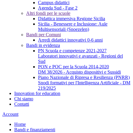
Campus didattici
Agenda Sud - Fase 2
Altri fondi per le scuole
Didattica immersiva Regione Sicilia
Sicilia - Benessere e Inclusione: Aule
Multisensoriali (Snoezelen)
Bandi per Comuni
Arredi didattici innovativi 0-6 anni
Bandi in evidenza
PN Scuola e competenze 2021-2027
Laboratori innovativi e avanzati - Regioni del
Sud
PON e POC per la Scuola 2014-2020
DM 38/2026 - Acquisto dispositivi e Sussidi
Piano Nazionale di Ripresa e Resilienza (PNRR)
Snodi formativi per l'Intelligenza Artificiale - DM
219/2025
Innovation for education
Chi siamo
Contatti
Account
Home
Bandi e finanziamenti