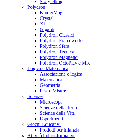
Storytelling
Polydron
KinderMag
Crystal
XL
Giganti
Polydron Classici
Polydron Frameworks
Polydron Sfera
Polydron Tecnica
Polydron Magnetici
Polydron OctoPlay e Mix
Logica e Matematica
Associazione e logica
Matematica
Geometria
Pesi e Misure
Scienze
Microscopi
Scienze della Terra
Scienze della Vita
Esperimenti
Giochi Educativi
Prodotti per infanzia
Attività ludico-formative