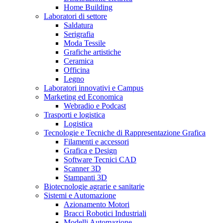
Home Building
Laboratori di settore
Saldatura
Serigrafia
Moda Tessile
Grafiche artistiche
Ceramica
Officina
Legno
Laboratori innovativi e Campus
Marketing ed Economica
Webradio e Podcast
Trasporti e logistica
Logistica
Tecnologie e Tecniche di Rappresentazione Grafica
Filamenti e accessori
Grafica e Design
Software Tecnici CAD
Scanner 3D
Stampanti 3D
Biotecnologie agrarie e sanitarie
Sistemi e Automazione
Azionamento Motori
Bracci Robotici Industriali
Modelli Automazione