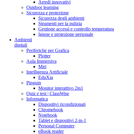
Arredi innovativi
Outdoor learning
Sicurezza e protezione
Sicurezza degli ambienti
Strumenti per la pulizia
Gestione accessi e controllo temperatura
Igiene e protezione personale
Ambienti
digitali
Periferiche per Grafica
Plotter
Aula Immersiva
Miri
Intelligenza Artificiale
EduXia
Pinguin
Monitor interattivo 2in1
Quiz e test | ClassWise
Informatica
Dispositivi ricondizionati
Chromebook
Notebook
Tablet e dispositivi 2-in-1
Personal Computer
eBook reader