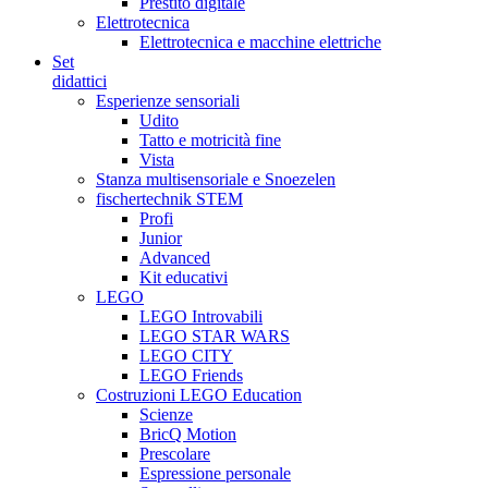
Prestito digitale
Elettrotecnica
Elettrotecnica e macchine elettriche
Set
didattici
Esperienze sensoriali
Udito
Tatto e motricità fine
Vista
Stanza multisensoriale e Snoezelen
fischertechnik STEM
Profi
Junior
Advanced
Kit educativi
LEGO
LEGO Introvabili
LEGO STAR WARS
LEGO CITY
LEGO Friends
Costruzioni LEGO Education
Scienze
BricQ Motion
Prescolare
Espressione personale