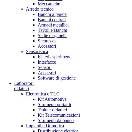
Meccaniche
Arredo tecnico
Banchi a parete
Banchi centrali
Armadi metallici
Tavoli e Banchi
Sedie e sgabelli
Sicurezza
Accessori
Sensoristica
Kit ed esperimenti
Interfacce
Sensori
Accessori
Software di gestione
Laboratori
didattici
Elettronica e TLC
Kit Automotive
Strumenti portatili
Trainer didattici
Kit Telecomunicazioni
Strumenti da banco
Impianti e Domotica
Distribuzione elettrica