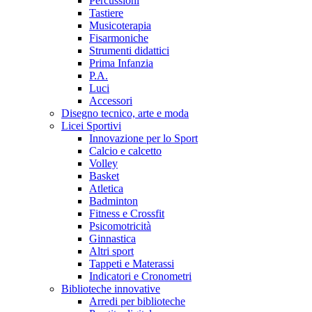
Percussioni
Tastiere
Musicoterapia
Fisarmoniche
Strumenti didattici
Prima Infanzia
P.A.
Luci
Accessori
Disegno tecnico, arte e moda
Licei Sportivi
Innovazione per lo Sport
Calcio e calcetto
Volley
Basket
Atletica
Badminton
Fitness e Crossfit
Psicomotricità
Ginnastica
Altri sport
Tappeti e Materassi
Indicatori e Cronometri
Biblioteche innovative
Arredi per biblioteche