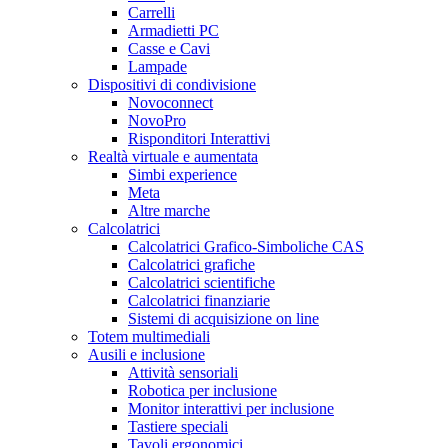
Carrelli
Armadietti PC
Casse e Cavi
Lampade
Dispositivi di condivisione
Novoconnect
NovoPro
Risponditori Interattivi
Realtà virtuale e aumentata
Simbi experience
Meta
Altre marche
Calcolatrici
Calcolatrici Grafico-Simboliche CAS
Calcolatrici grafiche
Calcolatrici scientifiche
Calcolatrici finanziarie
Sistemi di acquisizione on line
Totem multimediali
Ausili e inclusione
Attività sensoriali
Robotica per inclusione
Monitor interattivi per inclusione
Tastiere speciali
Tavoli ergonomici