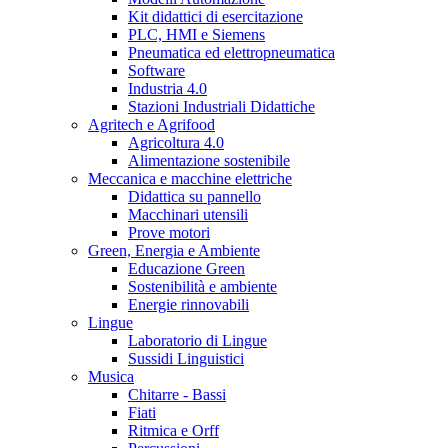
Kit didattici di esercitazione
PLC, HMI e Siemens
Pneumatica ed elettropneumatica
Software
Industria 4.0
Stazioni Industriali Didattiche
Agritech e Agrifood
Agricoltura 4.0
Alimentazione sostenibile
Meccanica e macchine elettriche
Didattica su pannello
Macchinari utensili
Prove motori
Green, Energia e Ambiente
Educazione Green
Sostenibilità e ambiente
Energie rinnovabili
Lingue
Laboratorio di Lingue
Sussidi Linguistici
Musica
Chitarre - Bassi
Fiati
Ritmica e Orff