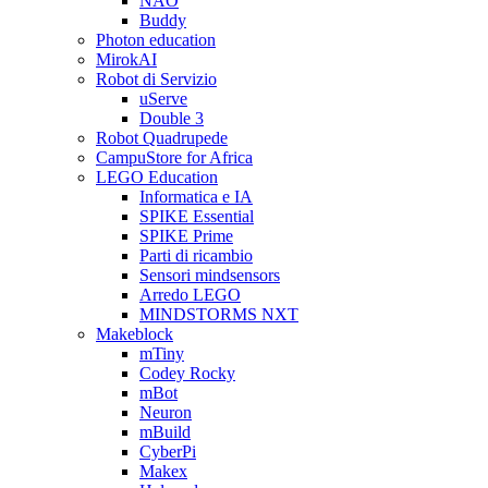
NAO
Buddy
Photon education
MirokAI
Robot di Servizio
uServe
Double 3
Robot Quadrupede
CampuStore for Africa
LEGO Education
Informatica e IA
SPIKE Essential
SPIKE Prime
Parti di ricambio
Sensori mindsensors
Arredo LEGO
MINDSTORMS NXT
Makeblock
mTiny
Codey Rocky
mBot
Neuron
mBuild
CyberPi
Makex