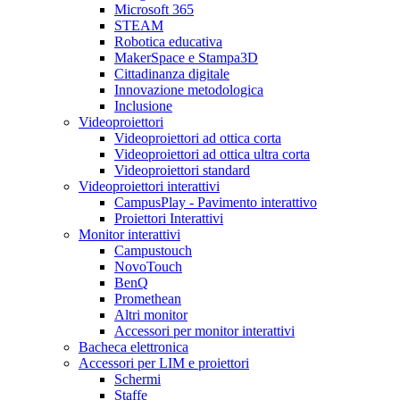
Microsoft 365
STEAM
Robotica educativa
MakerSpace e Stampa3D
Cittadinanza digitale
Innovazione metodologica
Inclusione
Videoproiettori
Videoproiettori ad ottica corta
Videoproiettori ad ottica ultra corta
Videoproiettori standard
Videoproiettori interattivi
CampusPlay - Pavimento interattivo
Proiettori Interattivi
Monitor interattivi
Campustouch
NovoTouch
BenQ
Promethean
Altri monitor
Accessori per monitor interattivi
Bacheca elettronica
Accessori per LIM e proiettori
Schermi
Staffe