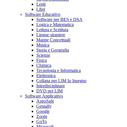
Lenti
Libri
Software Educativo
Software per BES e DSA
Logica e Matematica
Lettura e Scrittura
Lingue straniere
Mappe Concettuali
Musica
Storia e Geografia
Scienze
Fisica
Chimica
Tecnologia e Informatica
Elettronica
Collana per LIM Io Insegno
Interdisciplinare
DVD per LIM
Software Applicativo
AstroSafe
Genially
Google
Zoom
GoTo
Microsoft