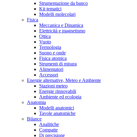
Strumentazione da banco
Kit tematici
Modelli molecolari
Fisica
Meccanica e Dinamica
Elettricità e magnetismo
Ottica
Vuoto
Termologia
Suono e onde
Fisica atomica
Strumenti di misura
Alimentatori
Accessori
Energie alternative, Meteo e Ambiente
Stazioni meteo
Energie rinnovabili
Ambiente ed ecologia
Anatomia
Modelli anatomici
Tavole anatomiche
Bilance
Analitiche
Compatte
Di precisione