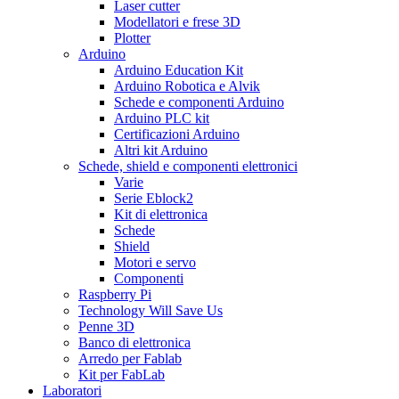
Laser cutter
Modellatori e frese 3D
Plotter
Arduino
Arduino Education Kit
Arduino Robotica e Alvik
Schede e componenti Arduino
Arduino PLC kit
Certificazioni Arduino
Altri kit Arduino
Schede, shield e componenti elettronici
Varie
Serie Eblock2
Kit di elettronica
Schede
Shield
Motori e servo
Componenti
Raspberry Pi
Technology Will Save Us
Penne 3D
Banco di elettronica
Arredo per Fablab
Kit per FabLab
Laboratori