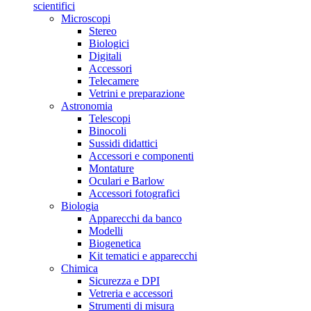
scientifici
Microscopi
Stereo
Biologici
Digitali
Accessori
Telecamere
Vetrini e preparazione
Astronomia
Telescopi
Binocoli
Sussidi didattici
Accessori e componenti
Montature
Oculari e Barlow
Accessori fotografici
Biologia
Apparecchi da banco
Modelli
Biogenetica
Kit tematici e apparecchi
Chimica
Sicurezza e DPI
Vetreria e accessori
Strumenti di misura