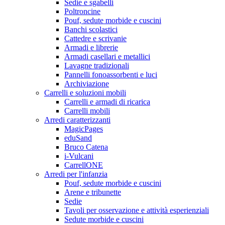
Sedie e sgabelli
Poltroncine
Pouf, sedute morbide e cuscini
Banchi scolastici
Cattedre e scrivanie
Armadi e librerie
Armadi casellari e metallici
Lavagne tradizionali
Pannelli fonoassorbenti e luci
Archiviazione
Carrelli e soluzioni mobili
Carrelli e armadi di ricarica
Carrelli mobili
Arredi caratterizzanti
MagicPages
eduSand
Bruco Catena
i-Vulcani
CarrellONE
Arredi per l'infanzia
Pouf, sedute morbide e cuscini
Arene e tribunette
Sedie
Tavoli per osservazione e attività esperienziali
Sedute morbide e cuscini