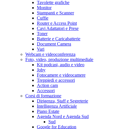
Tavolette grafiche
Monitor
Stampanti e Scanner
Cuffie
Router e Access Point
Cavi Adattatori e Prese
Toner
Batterie e Caricabatterie
Document Camera
Vari
Webcam e videoconferenza
Foto, video, produzione multimediale
Kit podcast, audio e video
Joby
Fotocamere e videocamere
Treppiedi e accessori
Action cam
Accessori
Corsi di formazione
Dirigenza, Staff e Segreterie
Intelligenza Artificiale
Piano Estate
Agenda Nord e Agenda Sud
Sud
Google for Education