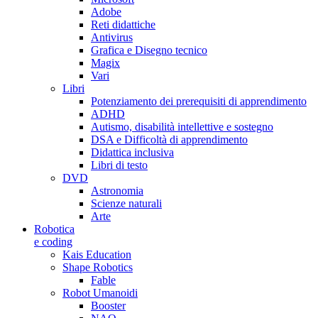
Adobe
Reti didattiche
Antivirus
Grafica e Disegno tecnico
Magix
Vari
Libri
Potenziamento dei prerequisiti di apprendimento
ADHD
Autismo, disabilità intellettive e sostegno
DSA e Difficoltà di apprendimento
Didattica inclusiva
Libri di testo
DVD
Astronomia
Scienze naturali
Arte
Robotica
e coding
Kais Education
Shape Robotics
Fable
Robot Umanoidi
Booster