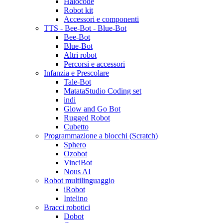
Halocode
Robot kit
Accessori e componenti
TTS - Bee-Bot - Blue-Bot
Bee-Bot
Blue-Bot
Altri robot
Percorsi e accessori
Infanzia e Prescolare
Tale-Bot
MatataStudio Coding set
indi
Glow and Go Bot
Rugged Robot
Cubetto
Programmazione a blocchi (Scratch)
Sphero
Ozobot
VinciBot
Nous AI
Robot multilinguaggio
iRobot
Intelino
Bracci robotici
Dobot