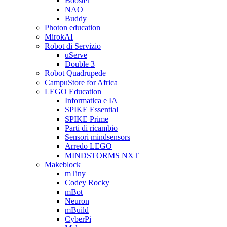
Booster
NAO
Buddy
Photon education
MirokAI
Robot di Servizio
uServe
Double 3
Robot Quadrupede
CampuStore for Africa
LEGO Education
Informatica e IA
SPIKE Essential
SPIKE Prime
Parti di ricambio
Sensori mindsensors
Arredo LEGO
MINDSTORMS NXT
Makeblock
mTiny
Codey Rocky
mBot
Neuron
mBuild
CyberPi