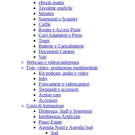
eBook reader
Tavolette grafiche
Monitor
Stampanti e Scanner
Cuffie
Router e Access Point
Cavi Adattatori e Prese
Toner
Batterie e Caricabatterie
Document Camera
Vari
Webcam e videoconferenza
Foto, video, produzione multimediale
Kit podcast, audio e video
Joby
Fotocamere e videocamere
Treppiedi e accessori
Action cam
Accessori
Corsi di formazione
Dirigenza, Staff e Segreterie
Intelligenza Artificiale
Piano Estate
Agenda Nord e Agenda Sud
Sud