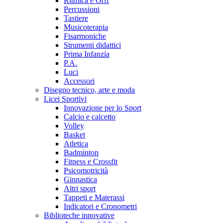
Ritmica e Orff
Percussioni
Tastiere
Musicoterapia
Fisarmoniche
Strumenti didattici
Prima Infanzia
P.A.
Luci
Accessori
Disegno tecnico, arte e moda
Licei Sportivi
Innovazione per lo Sport
Calcio e calcetto
Volley
Basket
Atletica
Badminton
Fitness e Crossfit
Psicomotricità
Ginnastica
Altri sport
Tappeti e Materassi
Indicatori e Cronometri
Biblioteche innovative