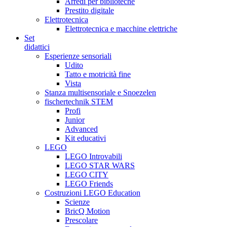
Arredi per biblioteche
Prestito digitale
Elettrotecnica
Elettrotecnica e macchine elettriche
Set
didattici
Esperienze sensoriali
Udito
Tatto e motricità fine
Vista
Stanza multisensoriale e Snoezelen
fischertechnik STEM
Profi
Junior
Advanced
Kit educativi
LEGO
LEGO Introvabili
LEGO STAR WARS
LEGO CITY
LEGO Friends
Costruzioni LEGO Education
Scienze
BricQ Motion
Prescolare