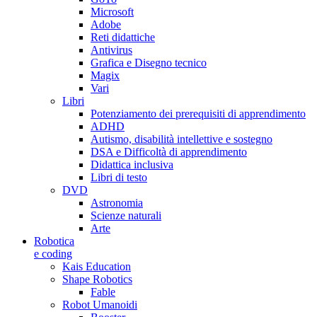
Microsoft
Adobe
Reti didattiche
Antivirus
Grafica e Disegno tecnico
Magix
Vari
Libri
Potenziamento dei prerequisiti di apprendimento
ADHD
Autismo, disabilità intellettive e sostegno
DSA e Difficoltà di apprendimento
Didattica inclusiva
Libri di testo
DVD
Astronomia
Scienze naturali
Arte
Robotica
e coding
Kais Education
Shape Robotics
Fable
Robot Umanoidi