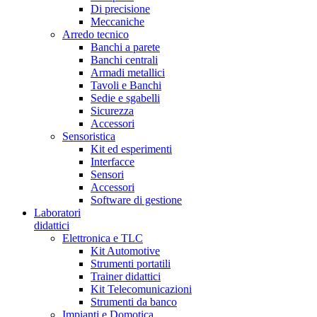
Di precisione
Meccaniche
Arredo tecnico
Banchi a parete
Banchi centrali
Armadi metallici
Tavoli e Banchi
Sedie e sgabelli
Sicurezza
Accessori
Sensoristica
Kit ed esperimenti
Interfacce
Sensori
Accessori
Software di gestione
Laboratori
didattici
Elettronica e TLC
Kit Automotive
Strumenti portatili
Trainer didattici
Kit Telecomunicazioni
Strumenti da banco
Impianti e Domotica