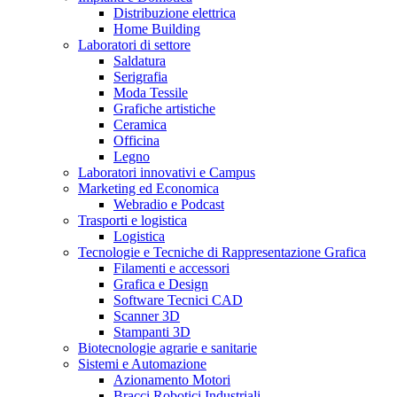
Distribuzione elettrica
Home Building
Laboratori di settore
Saldatura
Serigrafia
Moda Tessile
Grafiche artistiche
Ceramica
Officina
Legno
Laboratori innovativi e Campus
Marketing ed Economica
Webradio e Podcast
Trasporti e logistica
Logistica
Tecnologie e Tecniche di Rappresentazione Grafica
Filamenti e accessori
Grafica e Design
Software Tecnici CAD
Scanner 3D
Stampanti 3D
Biotecnologie agrarie e sanitarie
Sistemi e Automazione
Azionamento Motori
Bracci Robotici Industriali