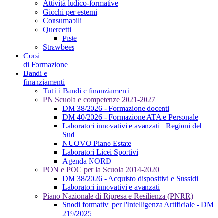
Attività ludico-formative
Giochi per esterni
Consumabili
Quercetti
Piste
Strawbees
Corsi
di Formazione
Bandi e
finanziamenti
Tutti i Bandi e finanziamenti
PN Scuola e competenze 2021-2027
DM 38/2026 - Formazione docenti
DM 40/2026 - Formazione ATA e Personale
Laboratori innovativi e avanzati - Regioni del
Sud
NUOVO Piano Estate
Laboratori Licei Sportivi
Agenda NORD
PON e POC per la Scuola 2014-2020
DM 38/2026 - Acquisto dispositivi e Sussidi
Laboratori innovativi e avanzati
Piano Nazionale di Ripresa e Resilienza (PNRR)
Snodi formativi per l'Intelligenza Artificiale - DM
219/2025