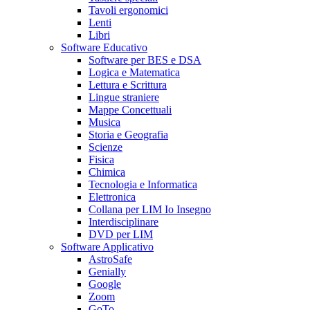
Tavoli ergonomici
Lenti
Libri
Software Educativo
Software per BES e DSA
Logica e Matematica
Lettura e Scrittura
Lingue straniere
Mappe Concettuali
Musica
Storia e Geografia
Scienze
Fisica
Chimica
Tecnologia e Informatica
Elettronica
Collana per LIM Io Insegno
Interdisciplinare
DVD per LIM
Software Applicativo
AstroSafe
Genially
Google
Zoom
GoTo