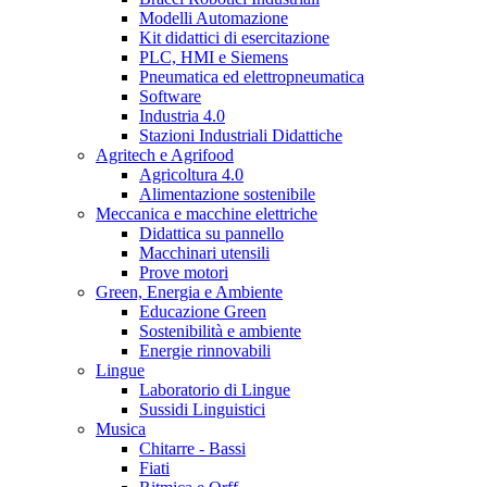
Modelli Automazione
Kit didattici di esercitazione
PLC, HMI e Siemens
Pneumatica ed elettropneumatica
Software
Industria 4.0
Stazioni Industriali Didattiche
Agritech e Agrifood
Agricoltura 4.0
Alimentazione sostenibile
Meccanica e macchine elettriche
Didattica su pannello
Macchinari utensili
Prove motori
Green, Energia e Ambiente
Educazione Green
Sostenibilità e ambiente
Energie rinnovabili
Lingue
Laboratorio di Lingue
Sussidi Linguistici
Musica
Chitarre - Bassi
Fiati