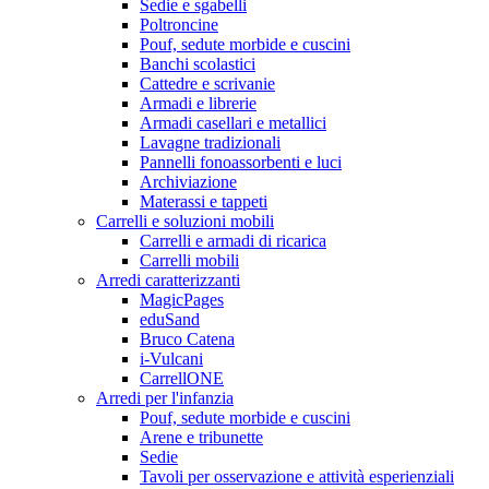
Sedie e sgabelli
Poltroncine
Pouf, sedute morbide e cuscini
Banchi scolastici
Cattedre e scrivanie
Armadi e librerie
Armadi casellari e metallici
Lavagne tradizionali
Pannelli fonoassorbenti e luci
Archiviazione
Materassi e tappeti
Carrelli e soluzioni mobili
Carrelli e armadi di ricarica
Carrelli mobili
Arredi caratterizzanti
MagicPages
eduSand
Bruco Catena
i-Vulcani
CarrellONE
Arredi per l'infanzia
Pouf, sedute morbide e cuscini
Arene e tribunette
Sedie
Tavoli per osservazione e attività esperienziali