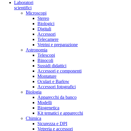
Laboratori
scientifici
Microscopi
Stereo
Biologici
Digitali
Accessori
Telecamere
Vetrini e preparazione
Astronomia
Telescopi
Binocoli
Sussidi didattici
Accessori e componenti
Montature
Oculari e Barlow
Accessori fotografici
Biologia
Apparecchi da banco
Modelli
Biogenetica
Kit tematici e apparecchi
Chimica
Sicurezza e DPI
Vetreria e accessori