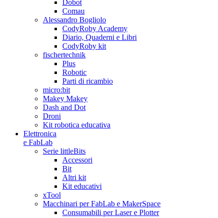
Dobot
Comau
Alessandro Bogliolo
CodyRoby Academy
Diario, Quaderni e Libri
CodyRoby kit
fischertechnik
Plus
Robotic
Parti di ricambio
micro:bit
Makey Makey
Dash and Dot
Droni
Kit robotica educativa
Elettronica
e FabLab
Serie littleBits
Accessori
Bit
Altri kit
Kit educativi
xTool
Macchinari per FabLab e MakerSpace
Consumabili per Laser e Plotter