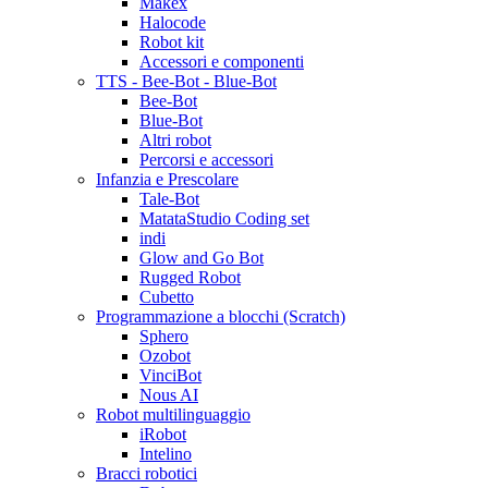
Makex
Halocode
Robot kit
Accessori e componenti
TTS - Bee-Bot - Blue-Bot
Bee-Bot
Blue-Bot
Altri robot
Percorsi e accessori
Infanzia e Prescolare
Tale-Bot
MatataStudio Coding set
indi
Glow and Go Bot
Rugged Robot
Cubetto
Programmazione a blocchi (Scratch)
Sphero
Ozobot
VinciBot
Nous AI
Robot multilinguaggio
iRobot
Intelino
Bracci robotici