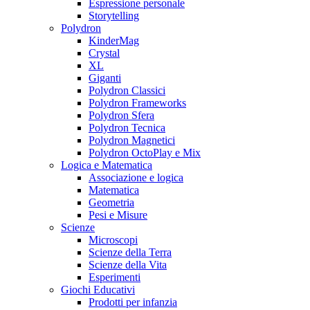
Espressione personale
Storytelling
Polydron
KinderMag
Crystal
XL
Giganti
Polydron Classici
Polydron Frameworks
Polydron Sfera
Polydron Tecnica
Polydron Magnetici
Polydron OctoPlay e Mix
Logica e Matematica
Associazione e logica
Matematica
Geometria
Pesi e Misure
Scienze
Microscopi
Scienze della Terra
Scienze della Vita
Esperimenti
Giochi Educativi
Prodotti per infanzia