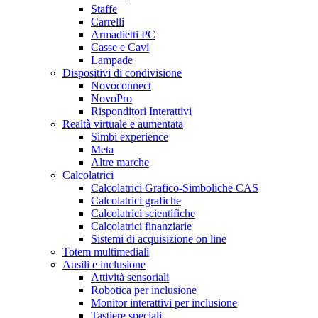
Staffe
Carrelli
Armadietti PC
Casse e Cavi
Lampade
Dispositivi di condivisione
Novoconnect
NovoPro
Risponditori Interattivi
Realtà virtuale e aumentata
Simbi experience
Meta
Altre marche
Calcolatrici
Calcolatrici Grafico-Simboliche CAS
Calcolatrici grafiche
Calcolatrici scientifiche
Calcolatrici finanziarie
Sistemi di acquisizione on line
Totem multimediali
Ausili e inclusione
Attività sensoriali
Robotica per inclusione
Monitor interattivi per inclusione
Tastiere speciali