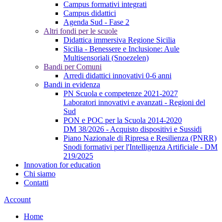
Campus formativi integrati
Campus didattici
Agenda Sud - Fase 2
Altri fondi per le scuole
Didattica immersiva Regione Sicilia
Sicilia - Benessere e Inclusione: Aule
Multisensoriali (Snoezelen)
Bandi per Comuni
Arredi didattici innovativi 0-6 anni
Bandi in evidenza
PN Scuola e competenze 2021-2027
Laboratori innovativi e avanzati - Regioni del
Sud
PON e POC per la Scuola 2014-2020
DM 38/2026 - Acquisto dispositivi e Sussidi
Piano Nazionale di Ripresa e Resilienza (PNRR)
Snodi formativi per l'Intelligenza Artificiale - DM
219/2025
Innovation for education
Chi siamo
Contatti
Account
Home