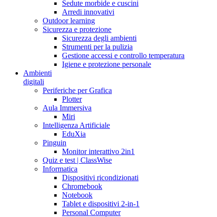
Sedute morbide e cuscini
Arredi innovativi
Outdoor learning
Sicurezza e protezione
Sicurezza degli ambienti
Strumenti per la pulizia
Gestione accessi e controllo temperatura
Igiene e protezione personale
Ambienti
digitali
Periferiche per Grafica
Plotter
Aula Immersiva
Miri
Intelligenza Artificiale
EduXia
Pinguin
Monitor interattivo 2in1
Quiz e test | ClassWise
Informatica
Dispositivi ricondizionati
Chromebook
Notebook
Tablet e dispositivi 2-in-1
Personal Computer