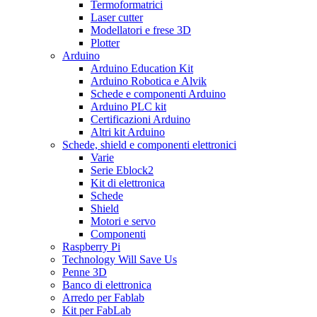
Termoformatrici
Laser cutter
Modellatori e frese 3D
Plotter
Arduino
Arduino Education Kit
Arduino Robotica e Alvik
Schede e componenti Arduino
Arduino PLC kit
Certificazioni Arduino
Altri kit Arduino
Schede, shield e componenti elettronici
Varie
Serie Eblock2
Kit di elettronica
Schede
Shield
Motori e servo
Componenti
Raspberry Pi
Technology Will Save Us
Penne 3D
Banco di elettronica
Arredo per Fablab
Kit per FabLab