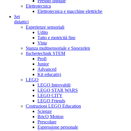
Prestito digitale
Elettrotecnica
Elettrotecnica e macchine elettriche
Set
didattici
Esperienze sensoriali
Udito
Tatto e motricità fine
Vista
Stanza multisensoriale e Snoezelen
fischertechnik STEM
Profi
Junior
Advanced
Kit educativi
LEGO
LEGO Introvabili
LEGO STAR WARS
LEGO CITY
LEGO Friends
Costruzioni LEGO Education
Scienze
BricQ Motion
Prescolare
Espressione personale