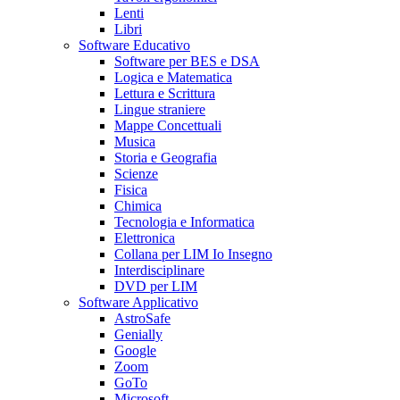
Lenti
Libri
Software Educativo
Software per BES e DSA
Logica e Matematica
Lettura e Scrittura
Lingue straniere
Mappe Concettuali
Musica
Storia e Geografia
Scienze
Fisica
Chimica
Tecnologia e Informatica
Elettronica
Collana per LIM Io Insegno
Interdisciplinare
DVD per LIM
Software Applicativo
AstroSafe
Genially
Google
Zoom
GoTo
Microsoft