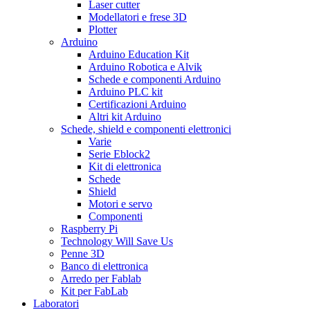
Laser cutter
Modellatori e frese 3D
Plotter
Arduino
Arduino Education Kit
Arduino Robotica e Alvik
Schede e componenti Arduino
Arduino PLC kit
Certificazioni Arduino
Altri kit Arduino
Schede, shield e componenti elettronici
Varie
Serie Eblock2
Kit di elettronica
Schede
Shield
Motori e servo
Componenti
Raspberry Pi
Technology Will Save Us
Penne 3D
Banco di elettronica
Arredo per Fablab
Kit per FabLab
Laboratori