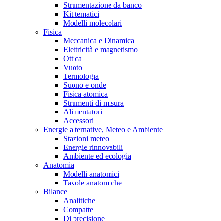
Strumentazione da banco
Kit tematici
Modelli molecolari
Fisica
Meccanica e Dinamica
Elettricità e magnetismo
Ottica
Vuoto
Termologia
Suono e onde
Fisica atomica
Strumenti di misura
Alimentatori
Accessori
Energie alternative, Meteo e Ambiente
Stazioni meteo
Energie rinnovabili
Ambiente ed ecologia
Anatomia
Modelli anatomici
Tavole anatomiche
Bilance
Analitiche
Compatte
Di precisione