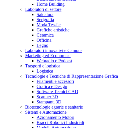
Home Building
Laboratori di settore
Saldatura
Serigrafia
Moda Tessile
Grafiche artistiche
Ceramica
Officina
Legno
Laboratori innovativi e Campus
Marketing ed Economica
Webradio e Podcast
Trasporti e logistica
Logistica
Tecnologie e Tecniche di Rappresentazione Grafica
Filamenti e accessori
Grafica e Design
Software Tecnici CAD
Scanner 3D
Stampanti 3D
Biotecnologie agrarie e sanitarie
Sistemi e Automazione
Azionamento Motori
Bracci Robotici Industriali
Modelli Automazione