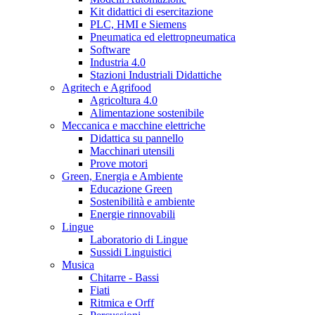
Kit didattici di esercitazione
PLC, HMI e Siemens
Pneumatica ed elettropneumatica
Software
Industria 4.0
Stazioni Industriali Didattiche
Agritech e Agrifood
Agricoltura 4.0
Alimentazione sostenibile
Meccanica e macchine elettriche
Didattica su pannello
Macchinari utensili
Prove motori
Green, Energia e Ambiente
Educazione Green
Sostenibilità e ambiente
Energie rinnovabili
Lingue
Laboratorio di Lingue
Sussidi Linguistici
Musica
Chitarre - Bassi
Fiati
Ritmica e Orff