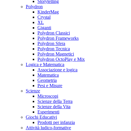
Storytelling
Polydron
KinderMag
Crystal
XL
Giganti
Polydron Classici
Polydron Frameworks
Polydron Sfera
Polydron Tecnica
Polydron Magnetici
Polydron OctoPlay e Mix
Logica e Matematica
Associazione e logica
Matematica
Geometria
Pesi e Misure
Scienze
Microscopi
Scienze della Terra
Scienze della Vita
Esperimenti
Giochi Educativi
Prodotti per infanzia
Attività ludico-formative