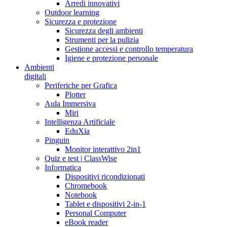
Arredi innovativi
Outdoor learning
Sicurezza e protezione
Sicurezza degli ambienti
Strumenti per la pulizia
Gestione accessi e controllo temperatura
Igiene e protezione personale
Ambienti
digitali
Periferiche per Grafica
Plotter
Aula Immersiva
Miri
Intelligenza Artificiale
EduXia
Pinguin
Monitor interattivo 2in1
Quiz e test | ClassWise
Informatica
Dispositivi ricondizionati
Chromebook
Notebook
Tablet e dispositivi 2-in-1
Personal Computer
eBook reader