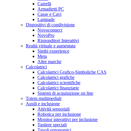
Carrelli
Armadietti PC
Casse e Cavi
Lampade
Dispositivi di condivisione
Novoconnect
NovoPro
Risponditori Interattivi
Realtà virtuale e aumentata
Simbi experience
Meta
Altre marche
Calcolatrici
Calcolatrici Grafico-Simboliche CAS
Calcolatrici grafiche
Calcolatrici scientifiche
Calcolatrici finanziarie
Sistemi di acquisizione on line
Totem multimediali
Ausili e inclusione
Attività sensoriali
Robotica per inclusione
Monitor interattivi per inclusione
Tastiere speciali
Tavoli ergonomici