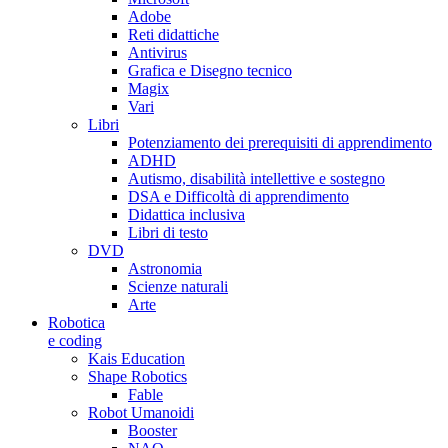
Adobe
Reti didattiche
Antivirus
Grafica e Disegno tecnico
Magix
Vari
Libri
Potenziamento dei prerequisiti di apprendimento
ADHD
Autismo, disabilità intellettive e sostegno
DSA e Difficoltà di apprendimento
Didattica inclusiva
Libri di testo
DVD
Astronomia
Scienze naturali
Arte
Robotica
e coding
Kais Education
Shape Robotics
Fable
Robot Umanoidi
Booster