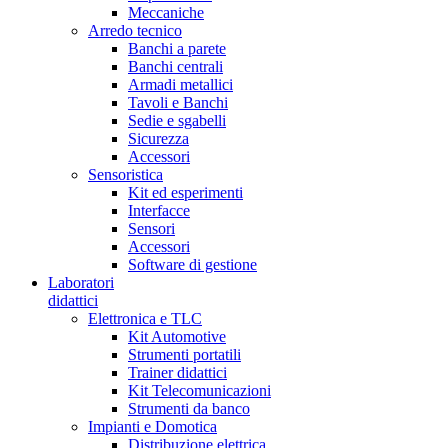
Meccaniche
Arredo tecnico
Banchi a parete
Banchi centrali
Armadi metallici
Tavoli e Banchi
Sedie e sgabelli
Sicurezza
Accessori
Sensoristica
Kit ed esperimenti
Interfacce
Sensori
Accessori
Software di gestione
Laboratori
didattici
Elettronica e TLC
Kit Automotive
Strumenti portatili
Trainer didattici
Kit Telecomunicazioni
Strumenti da banco
Impianti e Domotica
Distribuzione elettrica