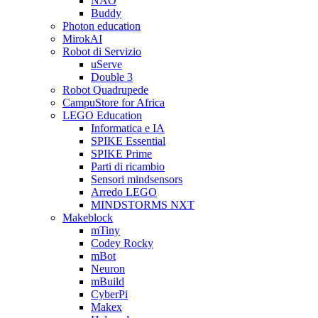
NAO
Buddy
Photon education
MirokAI
Robot di Servizio
uServe
Double 3
Robot Quadrupede
CampuStore for Africa
LEGO Education
Informatica e IA
SPIKE Essential
SPIKE Prime
Parti di ricambio
Sensori mindsensors
Arredo LEGO
MINDSTORMS NXT
Makeblock
mTiny
Codey Rocky
mBot
Neuron
mBuild
CyberPi
Makex