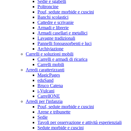
Sedie e sgabelli
Poltroncine
Pouf, sedute morbide e cuscini
Banchi scolastici
Cattedre e scrivanie
Armadi e librerie
Armadi casellari e metallici
Lavagne tradizionali
Pannelli fonoassorbenti e luci
Archiviazione
Carrelli e soluzioni mobili
Carrelli e armadi di ricarica
Carrelli mobili
Arredi caratterizzanti
MagicPages
eduSand
Bruco Catena
i-Vulcani
CarrellONE
Arredi per l'infanzia
Pouf, sedute morbide e cuscini
Arene e tribunette
Sedie
Tavoli per osservazione e attività esperienziali
Sedute morbide e cuscini