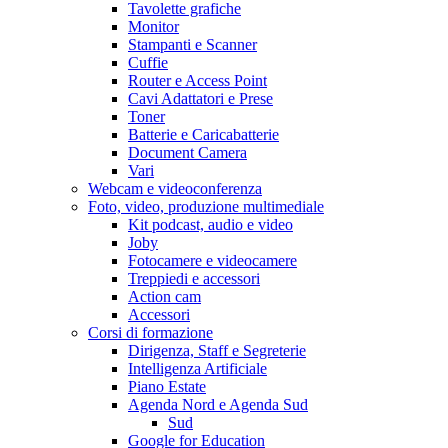
Tavolette grafiche
Monitor
Stampanti e Scanner
Cuffie
Router e Access Point
Cavi Adattatori e Prese
Toner
Batterie e Caricabatterie
Document Camera
Vari
Webcam e videoconferenza
Foto, video, produzione multimediale
Kit podcast, audio e video
Joby
Fotocamere e videocamere
Treppiedi e accessori
Action cam
Accessori
Corsi di formazione
Dirigenza, Staff e Segreterie
Intelligenza Artificiale
Piano Estate
Agenda Nord e Agenda Sud
Sud
Google for Education