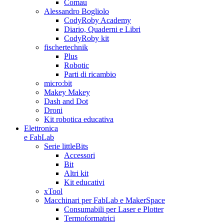
Comau
Alessandro Bogliolo
CodyRoby Academy
Diario, Quaderni e Libri
CodyRoby kit
fischertechnik
Plus
Robotic
Parti di ricambio
micro:bit
Makey Makey
Dash and Dot
Droni
Kit robotica educativa
Elettronica
e FabLab
Serie littleBits
Accessori
Bit
Altri kit
Kit educativi
xTool
Macchinari per FabLab e MakerSpace
Consumabili per Laser e Plotter
Termoformatrici