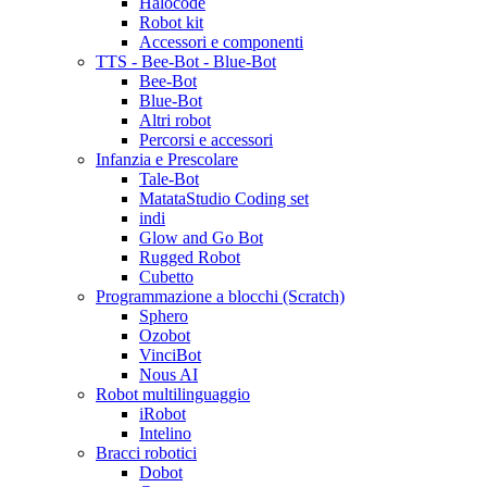
Halocode
Robot kit
Accessori e componenti
TTS - Bee-Bot - Blue-Bot
Bee-Bot
Blue-Bot
Altri robot
Percorsi e accessori
Infanzia e Prescolare
Tale-Bot
MatataStudio Coding set
indi
Glow and Go Bot
Rugged Robot
Cubetto
Programmazione a blocchi (Scratch)
Sphero
Ozobot
VinciBot
Nous AI
Robot multilinguaggio
iRobot
Intelino
Bracci robotici
Dobot