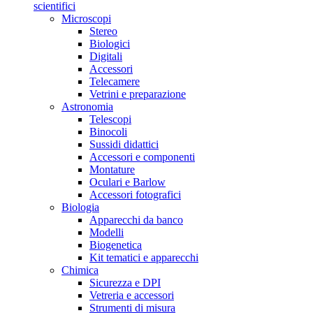
scientifici
Microscopi
Stereo
Biologici
Digitali
Accessori
Telecamere
Vetrini e preparazione
Astronomia
Telescopi
Binocoli
Sussidi didattici
Accessori e componenti
Montature
Oculari e Barlow
Accessori fotografici
Biologia
Apparecchi da banco
Modelli
Biogenetica
Kit tematici e apparecchi
Chimica
Sicurezza e DPI
Vetreria e accessori
Strumenti di misura