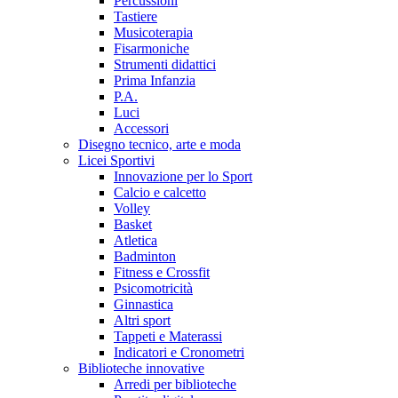
Percussioni
Tastiere
Musicoterapia
Fisarmoniche
Strumenti didattici
Prima Infanzia
P.A.
Luci
Accessori
Disegno tecnico, arte e moda
Licei Sportivi
Innovazione per lo Sport
Calcio e calcetto
Volley
Basket
Atletica
Badminton
Fitness e Crossfit
Psicomotricità
Ginnastica
Altri sport
Tappeti e Materassi
Indicatori e Cronometri
Biblioteche innovative
Arredi per biblioteche