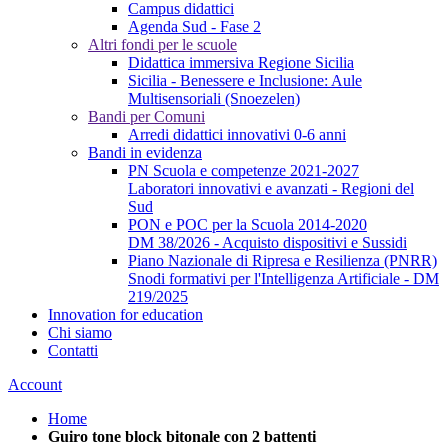
Campus didattici
Agenda Sud - Fase 2
Altri fondi per le scuole
Didattica immersiva Regione Sicilia
Sicilia - Benessere e Inclusione: Aule
Multisensoriali (Snoezelen)
Bandi per Comuni
Arredi didattici innovativi 0-6 anni
Bandi in evidenza
PN Scuola e competenze 2021-2027
Laboratori innovativi e avanzati - Regioni del
Sud
PON e POC per la Scuola 2014-2020
DM 38/2026 - Acquisto dispositivi e Sussidi
Piano Nazionale di Ripresa e Resilienza (PNRR)
Snodi formativi per l'Intelligenza Artificiale - DM
219/2025
Innovation for education
Chi siamo
Contatti
Account
Home
Guiro tone block bitonale con 2 battenti