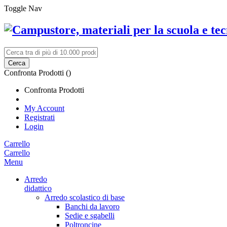
Toggle Nav
Cerca
Confronta Prodotti (
)
Confronta Prodotti
My Account
Registrati
Login
Carrello
Carrello
Menu
Arredo
didattico
Arredo scolastico di base
Banchi da lavoro
Sedie e sgabelli
Poltroncine