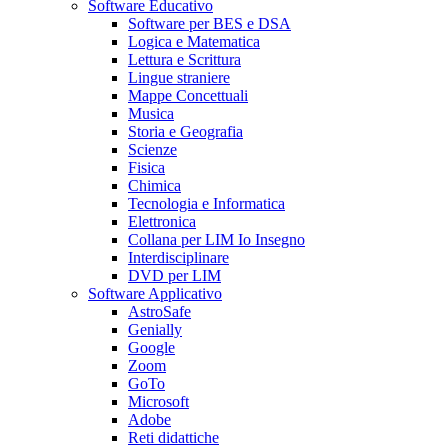
Software Educativo
Software per BES e DSA
Logica e Matematica
Lettura e Scrittura
Lingue straniere
Mappe Concettuali
Musica
Storia e Geografia
Scienze
Fisica
Chimica
Tecnologia e Informatica
Elettronica
Collana per LIM Io Insegno
Interdisciplinare
DVD per LIM
Software Applicativo
AstroSafe
Genially
Google
Zoom
GoTo
Microsoft
Adobe
Reti didattiche