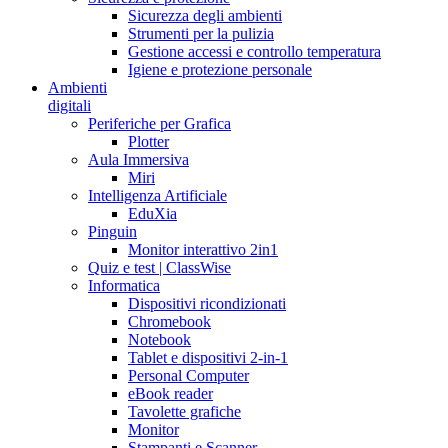
Sicurezza degli ambienti
Strumenti per la pulizia
Gestione accessi e controllo temperatura
Igiene e protezione personale
Ambienti
digitali
Periferiche per Grafica
Plotter
Aula Immersiva
Miri
Intelligenza Artificiale
EduXia
Pinguin
Monitor interattivo 2in1
Quiz e test | ClassWise
Informatica
Dispositivi ricondizionati
Chromebook
Notebook
Tablet e dispositivi 2-in-1
Personal Computer
eBook reader
Tavolette grafiche
Monitor
Stampanti e Scanner