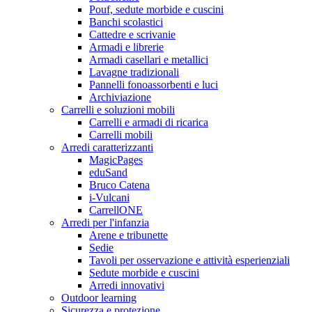
Pouf, sedute morbide e cuscini
Banchi scolastici
Cattedre e scrivanie
Armadi e librerie
Armadi casellari e metallici
Lavagne tradizionali
Pannelli fonoassorbenti e luci
Archiviazione
Carrelli e soluzioni mobili
Carrelli e armadi di ricarica
Carrelli mobili
Arredi caratterizzanti
MagicPages
eduSand
Bruco Catena
i-Vulcani
CarrellONE
Arredi per l'infanzia
Arene e tribunette
Sedie
Tavoli per osservazione e attività esperienziali
Sedute morbide e cuscini
Arredi innovativi
Outdoor learning
Sicurezza e protezione