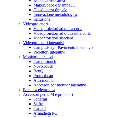
Robotica educativa
MakerSpace e Stampa3D
Cittadinanza digitale
Innovazione metodologica
Inclusione
Videoproiettori
Videoproiettori ad ottica corta
Videoproiettori ad ottica ultra corta
Videoproiettori standard
Videoproiettori interattivi
CampusPlay - Pavimento interattivo
Proiettori Interattivi
Monitor interattivi
Campustouch
NovoTouch
BenQ
Promethean
Altri monitor
Accessori per monitor interattivi
Bacheca elettronica
Accessori per LIM e proiettori
Schermi
Staffe
Carrelli
Armadietti PC