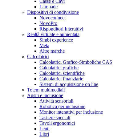
Casse e Cavi
Lampade
Dispositivi di condivisione
Novoconnect
NovoPro
Risponditori Interattivi
Realtà virtuale e aumentata
Simbi experience
Meta
Altre marche
Calcolatrici
Calcolatrici Grafico-Simboliche CAS
Calcolatrici grafiche
Calcolatrici scientifiche
Calcolatrici finanziarie
Sistemi di acquisizione on line
Totem multimediali
Ausili e inclusione
Attività sensoriali
Robotica per inclusione
Monitor interattivi per inclusione
Tastiere speciali
Tavoli ergonomici
Lenti
Libri