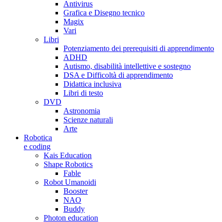
Antivirus
Grafica e Disegno tecnico
Magix
Vari
Libri
Potenziamento dei prerequisiti di apprendimento
ADHD
Autismo, disabilità intellettive e sostegno
DSA e Difficoltà di apprendimento
Didattica inclusiva
Libri di testo
DVD
Astronomia
Scienze naturali
Arte
Robotica
e coding
Kais Education
Shape Robotics
Fable
Robot Umanoidi
Booster
NAO
Buddy
Photon education