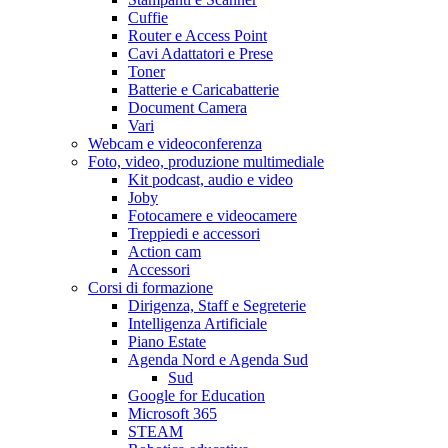
Cuffie
Router e Access Point
Cavi Adattatori e Prese
Toner
Batterie e Caricabatterie
Document Camera
Vari
Webcam e videoconferenza
Foto, video, produzione multimediale
Kit podcast, audio e video
Joby
Fotocamere e videocamere
Treppiedi e accessori
Action cam
Accessori
Corsi di formazione
Dirigenza, Staff e Segreterie
Intelligenza Artificiale
Piano Estate
Agenda Nord e Agenda Sud
Sud
Google for Education
Microsoft 365
STEAM