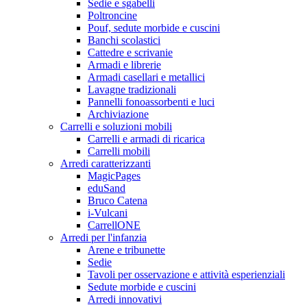
Sedie e sgabelli
Poltroncine
Pouf, sedute morbide e cuscini
Banchi scolastici
Cattedre e scrivanie
Armadi e librerie
Armadi casellari e metallici
Lavagne tradizionali
Pannelli fonoassorbenti e luci
Archiviazione
Carrelli e soluzioni mobili
Carrelli e armadi di ricarica
Carrelli mobili
Arredi caratterizzanti
MagicPages
eduSand
Bruco Catena
i-Vulcani
CarrellONE
Arredi per l'infanzia
Arene e tribunette
Sedie
Tavoli per osservazione e attività esperienziali
Sedute morbide e cuscini
Arredi innovativi