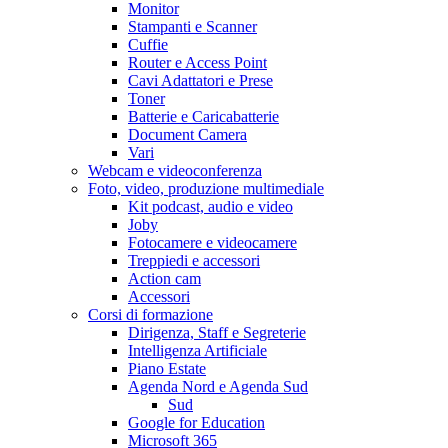
Monitor
Stampanti e Scanner
Cuffie
Router e Access Point
Cavi Adattatori e Prese
Toner
Batterie e Caricabatterie
Document Camera
Vari
Webcam e videoconferenza
Foto, video, produzione multimediale
Kit podcast, audio e video
Joby
Fotocamere e videocamere
Treppiedi e accessori
Action cam
Accessori
Corsi di formazione
Dirigenza, Staff e Segreterie
Intelligenza Artificiale
Piano Estate
Agenda Nord e Agenda Sud
Sud
Google for Education
Microsoft 365