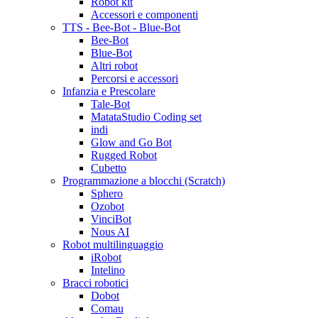
Robot kit
Accessori e componenti
TTS - Bee-Bot - Blue-Bot
Bee-Bot
Blue-Bot
Altri robot
Percorsi e accessori
Infanzia e Prescolare
Tale-Bot
MatataStudio Coding set
indi
Glow and Go Bot
Rugged Robot
Cubetto
Programmazione a blocchi (Scratch)
Sphero
Ozobot
VinciBot
Nous AI
Robot multilinguaggio
iRobot
Intelino
Bracci robotici
Dobot
Comau