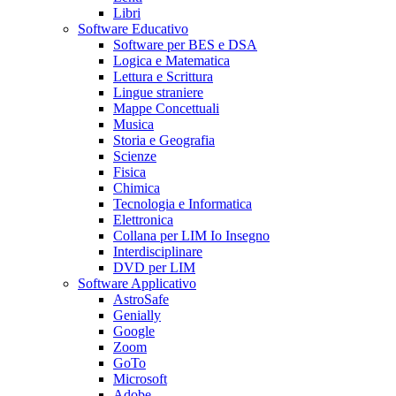
Libri
Software Educativo
Software per BES e DSA
Logica e Matematica
Lettura e Scrittura
Lingue straniere
Mappe Concettuali
Musica
Storia e Geografia
Scienze
Fisica
Chimica
Tecnologia e Informatica
Elettronica
Collana per LIM Io Insegno
Interdisciplinare
DVD per LIM
Software Applicativo
AstroSafe
Genially
Google
Zoom
GoTo
Microsoft
Adobe