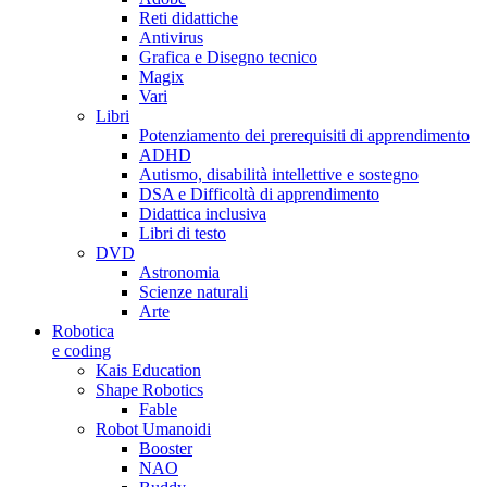
Reti didattiche
Antivirus
Grafica e Disegno tecnico
Magix
Vari
Libri
Potenziamento dei prerequisiti di apprendimento
ADHD
Autismo, disabilità intellettive e sostegno
DSA e Difficoltà di apprendimento
Didattica inclusiva
Libri di testo
DVD
Astronomia
Scienze naturali
Arte
Robotica
e coding
Kais Education
Shape Robotics
Fable
Robot Umanoidi
Booster
NAO