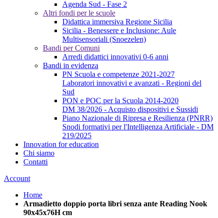
Agenda Sud - Fase 2
Altri fondi per le scuole
Didattica immersiva Regione Sicilia
Sicilia - Benessere e Inclusione: Aule
Multisensoriali (Snoezelen)
Bandi per Comuni
Arredi didattici innovativi 0-6 anni
Bandi in evidenza
PN Scuola e competenze 2021-2027
Laboratori innovativi e avanzati - Regioni del
Sud
PON e POC per la Scuola 2014-2020
DM 38/2026 - Acquisto dispositivi e Sussidi
Piano Nazionale di Ripresa e Resilienza (PNRR)
Snodi formativi per l'Intelligenza Artificiale - DM
219/2025
Innovation for education
Chi siamo
Contatti
Account
Home
Armadietto doppio porta libri senza ante Reading Nook
90x45x76H cm