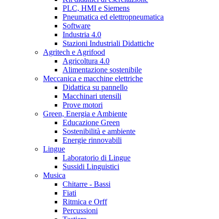
PLC, HMI e Siemens
Pneumatica ed elettropneumatica
Software
Industria 4.0
Stazioni Industriali Didattiche
Agritech e Agrifood
Agricoltura 4.0
Alimentazione sostenibile
Meccanica e macchine elettriche
Didattica su pannello
Macchinari utensili
Prove motori
Green, Energia e Ambiente
Educazione Green
Sostenibilità e ambiente
Energie rinnovabili
Lingue
Laboratorio di Lingue
Sussidi Linguistici
Musica
Chitarre - Bassi
Fiati
Ritmica e Orff
Percussioni