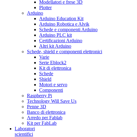
Modellatori e frese 3D
Plotter
Arduino
Arduino Education Kit
Arduino Robotica e Alvik
Schede e componenti Arduino
Arduino PLC kit
Certificazioni Arduino
Altri kit Arduino
Schede, shield e componenti elettronici
Varie
Serie Eblock2
Kit di elettronica
Schede
Shield
Motori e servo
Componenti
Raspberry Pi
Technology Will Save Us
Penne 3D
Banco di elettronica
Arredo per Fablab
Kit per FabLab
Laboratori
scientifici