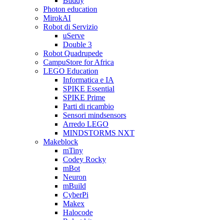
Buddy
Photon education
MirokAI
Robot di Servizio
uServe
Double 3
Robot Quadrupede
CampuStore for Africa
LEGO Education
Informatica e IA
SPIKE Essential
SPIKE Prime
Parti di ricambio
Sensori mindsensors
Arredo LEGO
MINDSTORMS NXT
Makeblock
mTiny
Codey Rocky
mBot
Neuron
mBuild
CyberPi
Makex
Halocode