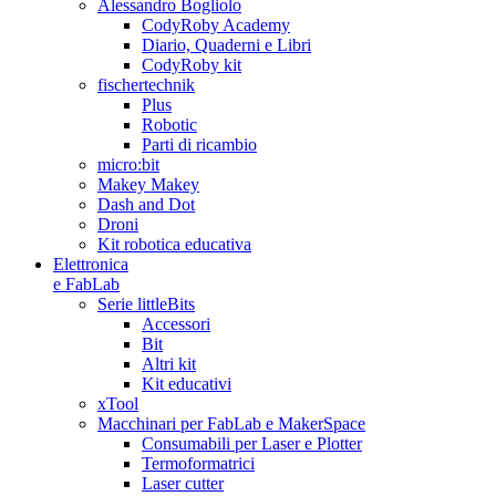
Alessandro Bogliolo
CodyRoby Academy
Diario, Quaderni e Libri
CodyRoby kit
fischertechnik
Plus
Robotic
Parti di ricambio
micro:bit
Makey Makey
Dash and Dot
Droni
Kit robotica educativa
Elettronica
e FabLab
Serie littleBits
Accessori
Bit
Altri kit
Kit educativi
xTool
Macchinari per FabLab e MakerSpace
Consumabili per Laser e Plotter
Termoformatrici
Laser cutter