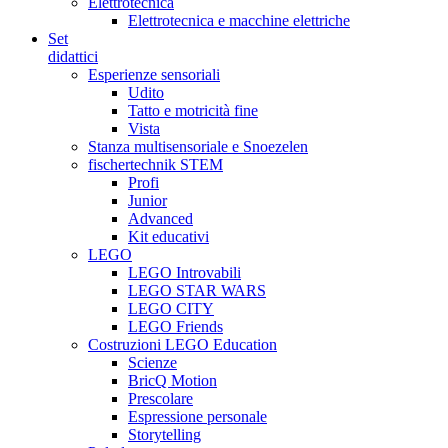
Elettrotecnica
Elettrotecnica e macchine elettriche
Set
didattici
Esperienze sensoriali
Udito
Tatto e motricità fine
Vista
Stanza multisensoriale e Snoezelen
fischertechnik STEM
Profi
Junior
Advanced
Kit educativi
LEGO
LEGO Introvabili
LEGO STAR WARS
LEGO CITY
LEGO Friends
Costruzioni LEGO Education
Scienze
BricQ Motion
Prescolare
Espressione personale
Storytelling