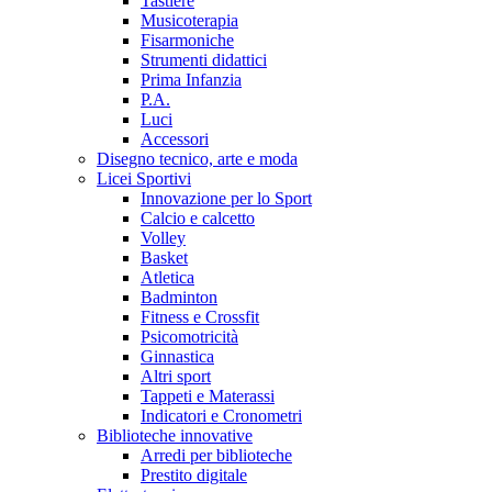
Tastiere
Musicoterapia
Fisarmoniche
Strumenti didattici
Prima Infanzia
P.A.
Luci
Accessori
Disegno tecnico, arte e moda
Licei Sportivi
Innovazione per lo Sport
Calcio e calcetto
Volley
Basket
Atletica
Badminton
Fitness e Crossfit
Psicomotricità
Ginnastica
Altri sport
Tappeti e Materassi
Indicatori e Cronometri
Biblioteche innovative
Arredi per biblioteche
Prestito digitale