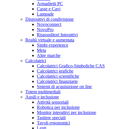
Armadietti PC
Casse e Cavi
Lampade
Dispositivi di condivisione
Novoconnect
NovoPro
Risponditori Interattivi
Realtà virtuale e aumentata
Simbi experience
Meta
Altre marche
Calcolatrici
Calcolatrici Grafico-Simboliche CAS
Calcolatrici grafiche
Calcolatrici scientifiche
Calcolatrici finanziarie
Sistemi di acquisizione on line
Totem multimediali
Ausili e inclusione
Attività sensoriali
Robotica per inclusione
Monitor interattivi per inclusione
Tastiere speciali
Tavoli ergonomici
Lenti