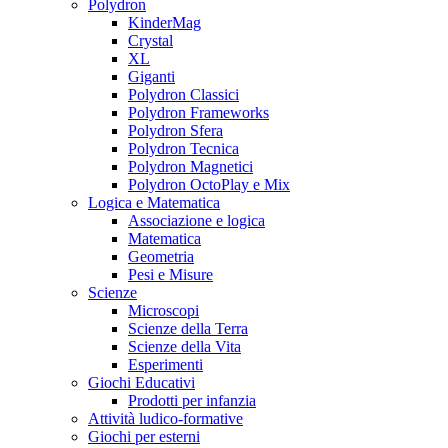
Polydron
KinderMag
Crystal
XL
Giganti
Polydron Classici
Polydron Frameworks
Polydron Sfera
Polydron Tecnica
Polydron Magnetici
Polydron OctoPlay e Mix
Logica e Matematica
Associazione e logica
Matematica
Geometria
Pesi e Misure
Scienze
Microscopi
Scienze della Terra
Scienze della Vita
Esperimenti
Giochi Educativi
Prodotti per infanzia
Attività ludico-formative
Giochi per esterni