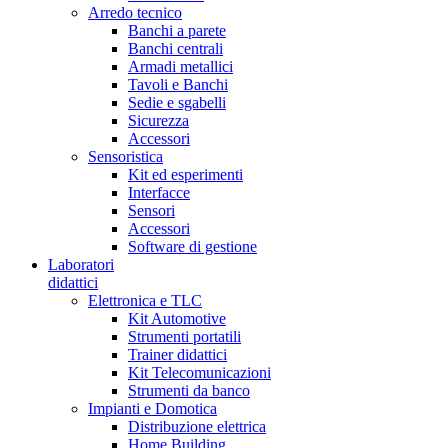
Arredo tecnico
Banchi a parete
Banchi centrali
Armadi metallici
Tavoli e Banchi
Sedie e sgabelli
Sicurezza
Accessori
Sensoristica
Kit ed esperimenti
Interfacce
Sensori
Accessori
Software di gestione
Laboratori
didattici
Elettronica e TLC
Kit Automotive
Strumenti portatili
Trainer didattici
Kit Telecomunicazioni
Strumenti da banco
Impianti e Domotica
Distribuzione elettrica
Home Building