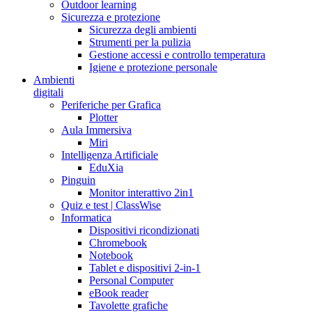
Outdoor learning
Sicurezza e protezione
Sicurezza degli ambienti
Strumenti per la pulizia
Gestione accessi e controllo temperatura
Igiene e protezione personale
Ambienti
digitali
Periferiche per Grafica
Plotter
Aula Immersiva
Miri
Intelligenza Artificiale
EduXia
Pinguin
Monitor interattivo 2in1
Quiz e test | ClassWise
Informatica
Dispositivi ricondizionati
Chromebook
Notebook
Tablet e dispositivi 2-in-1
Personal Computer
eBook reader
Tavolette grafiche