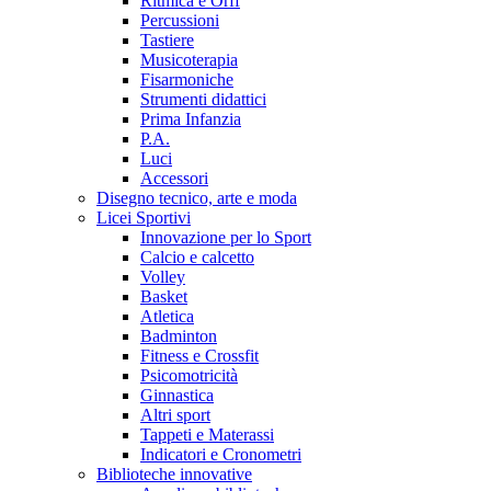
Ritmica e Orff
Percussioni
Tastiere
Musicoterapia
Fisarmoniche
Strumenti didattici
Prima Infanzia
P.A.
Luci
Accessori
Disegno tecnico, arte e moda
Licei Sportivi
Innovazione per lo Sport
Calcio e calcetto
Volley
Basket
Atletica
Badminton
Fitness e Crossfit
Psicomotricità
Ginnastica
Altri sport
Tappeti e Materassi
Indicatori e Cronometri
Biblioteche innovative