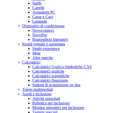
Staffe
Carrelli
Armadietti PC
Casse e Cavi
Lampade
Dispositivi di condivisione
Novoconnect
NovoPro
Risponditori Interattivi
Realtà virtuale e aumentata
Simbi experience
Meta
Altre marche
Calcolatrici
Calcolatrici Grafico-Simboliche CAS
Calcolatrici grafiche
Calcolatrici scientifiche
Calcolatrici finanziarie
Sistemi di acquisizione on line
Totem multimediali
Ausili e inclusione
Attività sensoriali
Robotica per inclusione
Monitor interattivi per inclusione
Tastiere speciali