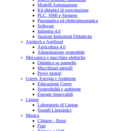
Modelli Automazione
Kit didattici di esercitazione
PLC, HMI e Siemens
Pneumatica ed elettropneumatica
Software
Industria 4.0
Stazioni Industriali Didattiche
Agritech e Agrifood
Agricoltura 4.0
Alimentazione sostenibile
Meccanica e macchine elettriche
Didattica su pannello
Macchinari utensili
Prove motori
Green, Energia e Ambiente
Educazione Green
Sostenibilità e ambiente
Energie rinnovabili
Lingue
Laboratorio di Lingue
Sussidi Linguistici
Musica
Chitarre - Bassi
Fiati