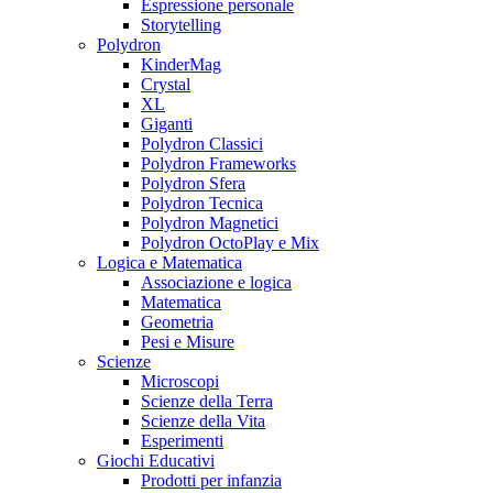
Espressione personale
Storytelling
Polydron
KinderMag
Crystal
XL
Giganti
Polydron Classici
Polydron Frameworks
Polydron Sfera
Polydron Tecnica
Polydron Magnetici
Polydron OctoPlay e Mix
Logica e Matematica
Associazione e logica
Matematica
Geometria
Pesi e Misure
Scienze
Microscopi
Scienze della Terra
Scienze della Vita
Esperimenti
Giochi Educativi
Prodotti per infanzia