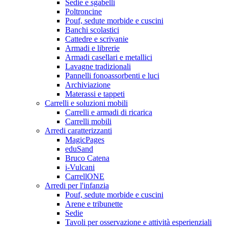
Sedie e sgabelli
Poltroncine
Pouf, sedute morbide e cuscini
Banchi scolastici
Cattedre e scrivanie
Armadi e librerie
Armadi casellari e metallici
Lavagne tradizionali
Pannelli fonoassorbenti e luci
Archiviazione
Materassi e tappeti
Carrelli e soluzioni mobili
Carrelli e armadi di ricarica
Carrelli mobili
Arredi caratterizzanti
MagicPages
eduSand
Bruco Catena
i-Vulcani
CarrellONE
Arredi per l'infanzia
Pouf, sedute morbide e cuscini
Arene e tribunette
Sedie
Tavoli per osservazione e attività esperienziali