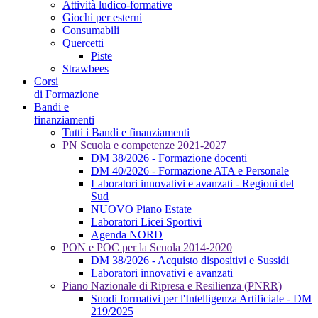
Attività ludico-formative
Giochi per esterni
Consumabili
Quercetti
Piste
Strawbees
Corsi
di Formazione
Bandi e
finanziamenti
Tutti i Bandi e finanziamenti
PN Scuola e competenze 2021-2027
DM 38/2026 - Formazione docenti
DM 40/2026 - Formazione ATA e Personale
Laboratori innovativi e avanzati - Regioni del
Sud
NUOVO Piano Estate
Laboratori Licei Sportivi
Agenda NORD
PON e POC per la Scuola 2014-2020
DM 38/2026 - Acquisto dispositivi e Sussidi
Laboratori innovativi e avanzati
Piano Nazionale di Ripresa e Resilienza (PNRR)
Snodi formativi per l'Intelligenza Artificiale - DM
219/2025