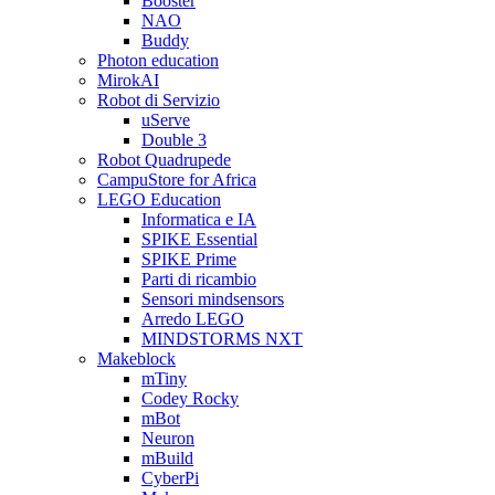
Booster
NAO
Buddy
Photon education
MirokAI
Robot di Servizio
uServe
Double 3
Robot Quadrupede
CampuStore for Africa
LEGO Education
Informatica e IA
SPIKE Essential
SPIKE Prime
Parti di ricambio
Sensori mindsensors
Arredo LEGO
MINDSTORMS NXT
Makeblock
mTiny
Codey Rocky
mBot
Neuron
mBuild
CyberPi