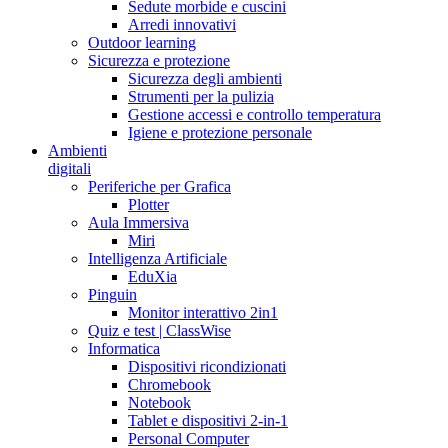
Sedute morbide e cuscini
Arredi innovativi
Outdoor learning
Sicurezza e protezione
Sicurezza degli ambienti
Strumenti per la pulizia
Gestione accessi e controllo temperatura
Igiene e protezione personale
Ambienti
digitali
Periferiche per Grafica
Plotter
Aula Immersiva
Miri
Intelligenza Artificiale
EduXia
Pinguin
Monitor interattivo 2in1
Quiz e test | ClassWise
Informatica
Dispositivi ricondizionati
Chromebook
Notebook
Tablet e dispositivi 2-in-1
Personal Computer