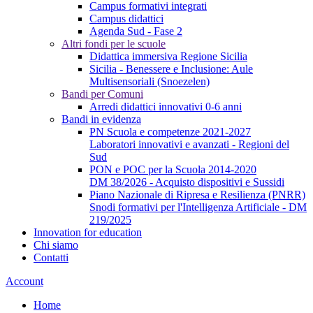
Campus formativi integrati
Campus didattici
Agenda Sud - Fase 2
Altri fondi per le scuole
Didattica immersiva Regione Sicilia
Sicilia - Benessere e Inclusione: Aule
Multisensoriali (Snoezelen)
Bandi per Comuni
Arredi didattici innovativi 0-6 anni
Bandi in evidenza
PN Scuola e competenze 2021-2027
Laboratori innovativi e avanzati - Regioni del
Sud
PON e POC per la Scuola 2014-2020
DM 38/2026 - Acquisto dispositivi e Sussidi
Piano Nazionale di Ripresa e Resilienza (PNRR)
Snodi formativi per l'Intelligenza Artificiale - DM
219/2025
Innovation for education
Chi siamo
Contatti
Account
Home