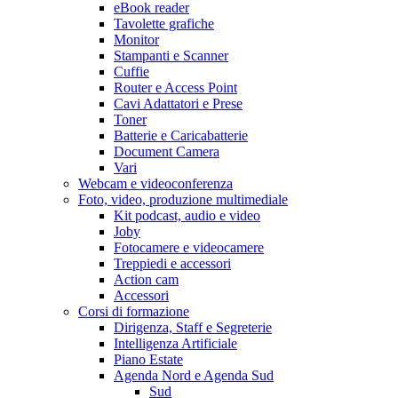
eBook reader
Tavolette grafiche
Monitor
Stampanti e Scanner
Cuffie
Router e Access Point
Cavi Adattatori e Prese
Toner
Batterie e Caricabatterie
Document Camera
Vari
Webcam e videoconferenza
Foto, video, produzione multimediale
Kit podcast, audio e video
Joby
Fotocamere e videocamere
Treppiedi e accessori
Action cam
Accessori
Corsi di formazione
Dirigenza, Staff e Segreterie
Intelligenza Artificiale
Piano Estate
Agenda Nord e Agenda Sud
Sud