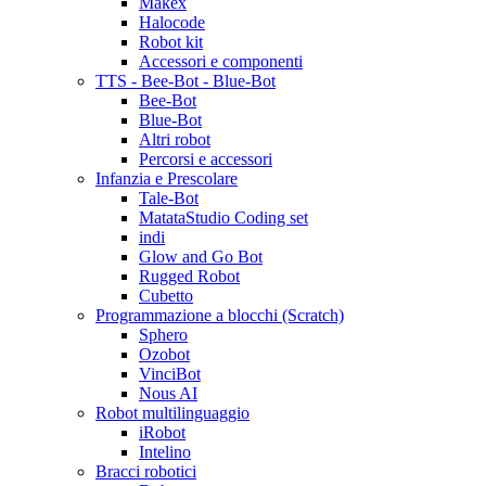
Makex
Halocode
Robot kit
Accessori e componenti
TTS - Bee-Bot - Blue-Bot
Bee-Bot
Blue-Bot
Altri robot
Percorsi e accessori
Infanzia e Prescolare
Tale-Bot
MatataStudio Coding set
indi
Glow and Go Bot
Rugged Robot
Cubetto
Programmazione a blocchi (Scratch)
Sphero
Ozobot
VinciBot
Nous AI
Robot multilinguaggio
iRobot
Intelino
Bracci robotici