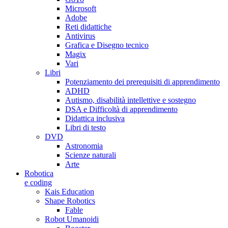
Microsoft
Adobe
Reti didattiche
Antivirus
Grafica e Disegno tecnico
Magix
Vari
Libri
Potenziamento dei prerequisiti di apprendimento
ADHD
Autismo, disabilità intellettive e sostegno
DSA e Difficoltà di apprendimento
Didattica inclusiva
Libri di testo
DVD
Astronomia
Scienze naturali
Arte
Robotica
e coding
Kais Education
Shape Robotics
Fable
Robot Umanoidi