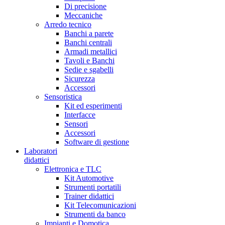
Di precisione
Meccaniche
Arredo tecnico
Banchi a parete
Banchi centrali
Armadi metallici
Tavoli e Banchi
Sedie e sgabelli
Sicurezza
Accessori
Sensoristica
Kit ed esperimenti
Interfacce
Sensori
Accessori
Software di gestione
Laboratori
didattici
Elettronica e TLC
Kit Automotive
Strumenti portatili
Trainer didattici
Kit Telecomunicazioni
Strumenti da banco
Impianti e Domotica