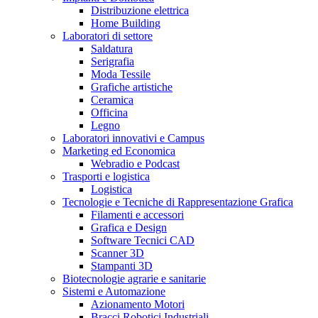
Distribuzione elettrica
Home Building
Laboratori di settore
Saldatura
Serigrafia
Moda Tessile
Grafiche artistiche
Ceramica
Officina
Legno
Laboratori innovativi e Campus
Marketing ed Economica
Webradio e Podcast
Trasporti e logistica
Logistica
Tecnologie e Tecniche di Rappresentazione Grafica
Filamenti e accessori
Grafica e Design
Software Tecnici CAD
Scanner 3D
Stampanti 3D
Biotecnologie agrarie e sanitarie
Sistemi e Automazione
Azionamento Motori
Bracci Robotici Industriali