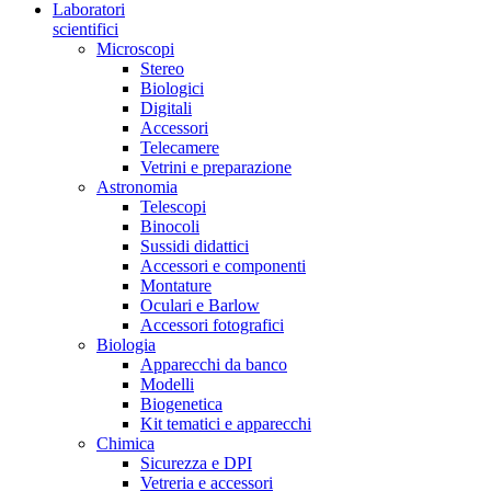
Laboratori
scientifici
Microscopi
Stereo
Biologici
Digitali
Accessori
Telecamere
Vetrini e preparazione
Astronomia
Telescopi
Binocoli
Sussidi didattici
Accessori e componenti
Montature
Oculari e Barlow
Accessori fotografici
Biologia
Apparecchi da banco
Modelli
Biogenetica
Kit tematici e apparecchi
Chimica
Sicurezza e DPI
Vetreria e accessori