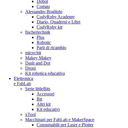
Dobot
Comau
Alessandro Bogliolo
CodyRoby Academy
Diario, Quaderni e Libri
CodyRoby kit
fischertechnik
Plus
Robotic
Parti di ricambio
micro:bit
Makey Makey
Dash and Dot
Droni
Kit robotica educativa
Elettronica
e FabLab
Serie littleBits
Accessori
Bit
Altri kit
Kit educativi
xTool
Macchinari per FabLab e MakerSpace
Consumabili per Laser e Plotter