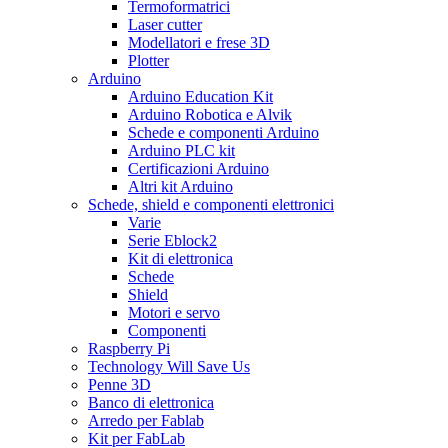
Termoformatrici
Laser cutter
Modellatori e frese 3D
Plotter
Arduino
Arduino Education Kit
Arduino Robotica e Alvik
Schede e componenti Arduino
Arduino PLC kit
Certificazioni Arduino
Altri kit Arduino
Schede, shield e componenti elettronici
Varie
Serie Eblock2
Kit di elettronica
Schede
Shield
Motori e servo
Componenti
Raspberry Pi
Technology Will Save Us
Penne 3D
Banco di elettronica
Arredo per Fablab
Kit per FabLab