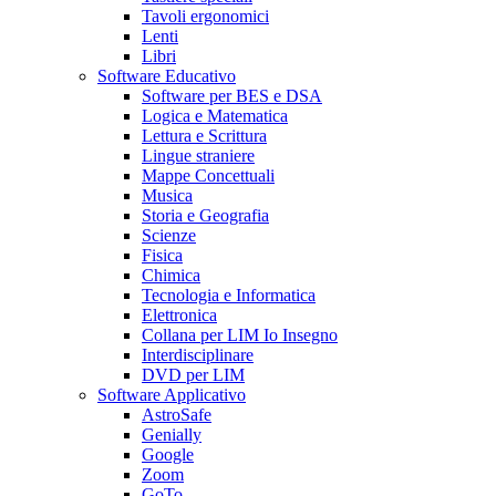
Tavoli ergonomici
Lenti
Libri
Software Educativo
Software per BES e DSA
Logica e Matematica
Lettura e Scrittura
Lingue straniere
Mappe Concettuali
Musica
Storia e Geografia
Scienze
Fisica
Chimica
Tecnologia e Informatica
Elettronica
Collana per LIM Io Insegno
Interdisciplinare
DVD per LIM
Software Applicativo
AstroSafe
Genially
Google
Zoom
GoTo