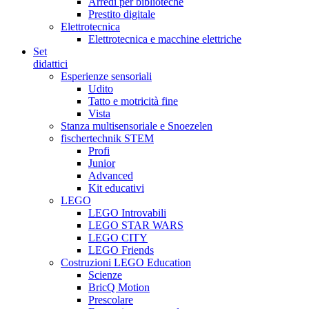
Arredi per biblioteche
Prestito digitale
Elettrotecnica
Elettrotecnica e macchine elettriche
Set
didattici
Esperienze sensoriali
Udito
Tatto e motricità fine
Vista
Stanza multisensoriale e Snoezelen
fischertechnik STEM
Profi
Junior
Advanced
Kit educativi
LEGO
LEGO Introvabili
LEGO STAR WARS
LEGO CITY
LEGO Friends
Costruzioni LEGO Education
Scienze
BricQ Motion
Prescolare