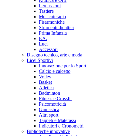
Ritmica e Orff
Percussioni
Tastiere
Musicoterapia
Fisarmoniche
Strumenti didattici
Prima Infanzia
P.A.
Luci
Accessori
Disegno tecnico, arte e moda
Licei Sportivi
Innovazione per lo Sport
Calcio e calcetto
Volley
Basket
Atletica
Badminton
Fitness e Crossfit
Psicomotricità
Ginnastica
Altri sport
Tappeti e Materassi
Indicatori e Cronometri
Biblioteche innovative