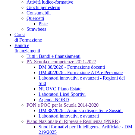
Attività ludico-formative
Giochi per esterni
Consumabili
Quercetti
Piste
Strawbees
Corsi
di Formazione
Bandi e
finanziamenti
Tutti i Bandi e finanziamenti
PN Scuola e competenze 2021-2027
DM 38/2026 - Formazione docenti
DM 40/2026 - Formazione ATA e Personale
Laboratori innovativi e avanzati - Regioni del
Sud
NUOVO Piano Estate
Laboratori Licei Sportivi
Agenda NORD
PON e POC per la Scuola 2014-2020
DM 38/2026 - Acquisto dispositivi e Sussidi
Laboratori innovativi e avanzati
Piano Nazionale di Ripresa e Resilienza (PNRR)
Snodi formativi per l'Intelligenza Artificiale - DM
219/2025