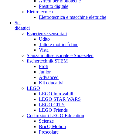
Arredi per biblioteche
Prestito digitale
Elettrotecnica
Elettrotecnica e macchine elettriche
Set
didattici
Esperienze sensoriali
Udito
Tatto e motricità fine
Vista
Stanza multisensoriale e Snoezelen
fischertechnik STEM
Profi
Junior
Advanced
Kit educativi
LEGO
LEGO Introvabili
LEGO STAR WARS
LEGO CITY
LEGO Friends
Costruzioni LEGO Education
Scienze
BricQ Motion
Prescolare