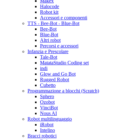
Makex
Halocode
Robot kit
Accessori e componenti
TTS - Bee-Bot - Blue-Bot
Bee-Bot
Blue-Bot
Altri robot
Percorsi e accessori
Infanzia e Prescolare
Tale-Bot
MatataStudio Coding set
indi
Glow and Go Bot
Rugged Robot
Cubetto
Programmazione a blocchi (Scratch)
Sphero
Ozobot
VinciBot
Nous AI
Robot multilinguaggio
iRobot
Intelino
Bracci robotici