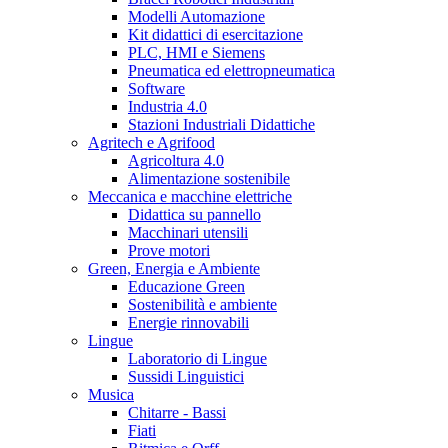
Modelli Automazione
Kit didattici di esercitazione
PLC, HMI e Siemens
Pneumatica ed elettropneumatica
Software
Industria 4.0
Stazioni Industriali Didattiche
Agritech e Agrifood
Agricoltura 4.0
Alimentazione sostenibile
Meccanica e macchine elettriche
Didattica su pannello
Macchinari utensili
Prove motori
Green, Energia e Ambiente
Educazione Green
Sostenibilità e ambiente
Energie rinnovabili
Lingue
Laboratorio di Lingue
Sussidi Linguistici
Musica
Chitarre - Bassi
Fiati