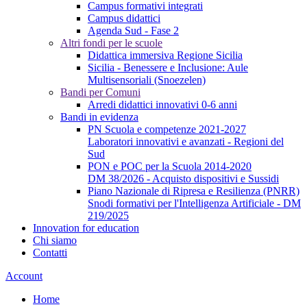
Campus formativi integrati
Campus didattici
Agenda Sud - Fase 2
Altri fondi per le scuole
Didattica immersiva Regione Sicilia
Sicilia - Benessere e Inclusione: Aule
Multisensoriali (Snoezelen)
Bandi per Comuni
Arredi didattici innovativi 0-6 anni
Bandi in evidenza
PN Scuola e competenze 2021-2027
Laboratori innovativi e avanzati - Regioni del
Sud
PON e POC per la Scuola 2014-2020
DM 38/2026 - Acquisto dispositivi e Sussidi
Piano Nazionale di Ripresa e Resilienza (PNRR)
Snodi formativi per l'Intelligenza Artificiale - DM
219/2025
Innovation for education
Chi siamo
Contatti
Account
Home