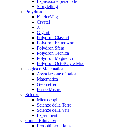
Espressione personale
Storytelling
Polydron
KinderMag
Crystal
XL
Giganti
Polydron Classici
Polydron Frameworks
Polydron Sfera
Polydron Tecnica
Polydron Magnetici
Polydron OctoPlay e Mix
Logica e Matematica
Associazione e logica
Matematica
Geometria
Pesi e Misure
Scienze
Microscopi
Scienze della Terra
Scienze della Vita
Esperimenti
Giochi Educativi
Prodotti per infanzia