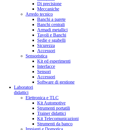
Di precisione
Meccaniche
Arredo tecnico
Banchi a parete
Banchi centrali
Armadi metallici
Tavoli e Banchi
Sedie e sgabelli
Sicurezza
Accessori
Sensoristica
Kit ed esperimenti
Interfacce
Sensori
Accessori
Software di gestione
Laboratori
didattici
Elettronica e TLC
Kit Automotive
Strumenti portatili
Trainer didattici
Kit Telecomunicazioni
Strumenti da banco
Impianti e Domotica