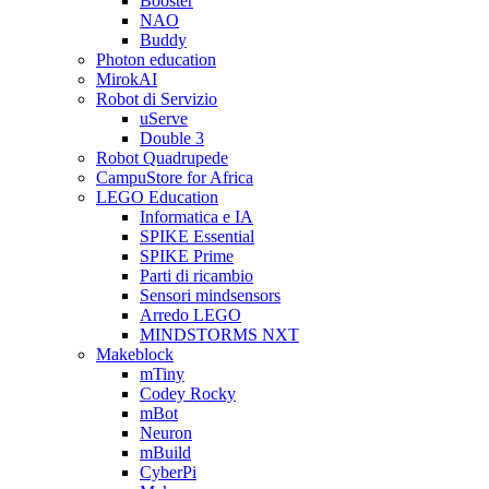
Booster
NAO
Buddy
Photon education
MirokAI
Robot di Servizio
uServe
Double 3
Robot Quadrupede
CampuStore for Africa
LEGO Education
Informatica e IA
SPIKE Essential
SPIKE Prime
Parti di ricambio
Sensori mindsensors
Arredo LEGO
MINDSTORMS NXT
Makeblock
mTiny
Codey Rocky
mBot
Neuron
mBuild
CyberPi