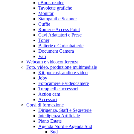
eBook reader
Tavolette grafiche
Monitor
Stampanti e Scanner
Cuffie
Router e Access Point
Cavi Adattatori e Prese
Toner
Batterie e Caricabatterie
Document Camera
Vari
Webcam e videoconferenza
Foto, video, produzione multimediale
Kit podcast, audio e video
Joby
Fotocamere e videocamere
Treppiedi e accessori
Action cam
Accessori
Corsi di formazione
Dirigenza, Staff e Segreterie
Intelligenza Artificiale
Piano Estate
Agenda Nord e Agenda Sud
Sud