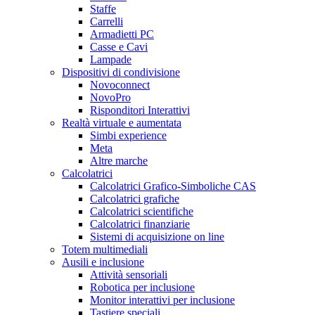
Staffe
Carrelli
Armadietti PC
Casse e Cavi
Lampade
Dispositivi di condivisione
Novoconnect
NovoPro
Risponditori Interattivi
Realtà virtuale e aumentata
Simbi experience
Meta
Altre marche
Calcolatrici
Calcolatrici Grafico-Simboliche CAS
Calcolatrici grafiche
Calcolatrici scientifiche
Calcolatrici finanziarie
Sistemi di acquisizione on line
Totem multimediali
Ausili e inclusione
Attività sensoriali
Robotica per inclusione
Monitor interattivi per inclusione
Tastiere speciali