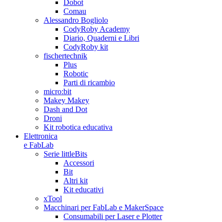
Dobot
Comau
Alessandro Bogliolo
CodyRoby Academy
Diario, Quaderni e Libri
CodyRoby kit
fischertechnik
Plus
Robotic
Parti di ricambio
micro:bit
Makey Makey
Dash and Dot
Droni
Kit robotica educativa
Elettronica
e FabLab
Serie littleBits
Accessori
Bit
Altri kit
Kit educativi
xTool
Macchinari per FabLab e MakerSpace
Consumabili per Laser e Plotter