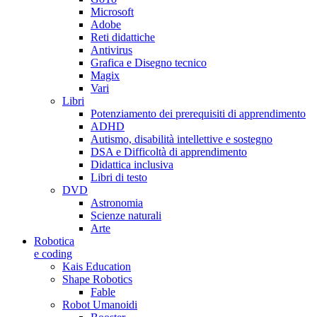
Microsoft
Adobe
Reti didattiche
Antivirus
Grafica e Disegno tecnico
Magix
Vari
Libri
Potenziamento dei prerequisiti di apprendimento
ADHD
Autismo, disabilità intellettive e sostegno
DSA e Difficoltà di apprendimento
Didattica inclusiva
Libri di testo
DVD
Astronomia
Scienze naturali
Arte
Robotica
e coding
Kais Education
Shape Robotics
Fable
Robot Umanoidi