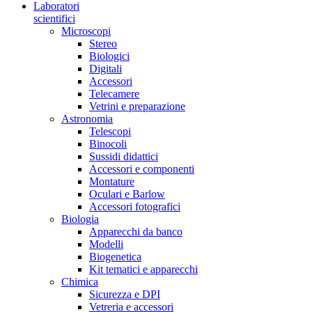
Laboratori
scientifici
Microscopi
Stereo
Biologici
Digitali
Accessori
Telecamere
Vetrini e preparazione
Astronomia
Telescopi
Binocoli
Sussidi didattici
Accessori e componenti
Montature
Oculari e Barlow
Accessori fotografici
Biologia
Apparecchi da banco
Modelli
Biogenetica
Kit tematici e apparecchi
Chimica
Sicurezza e DPI
Vetreria e accessori