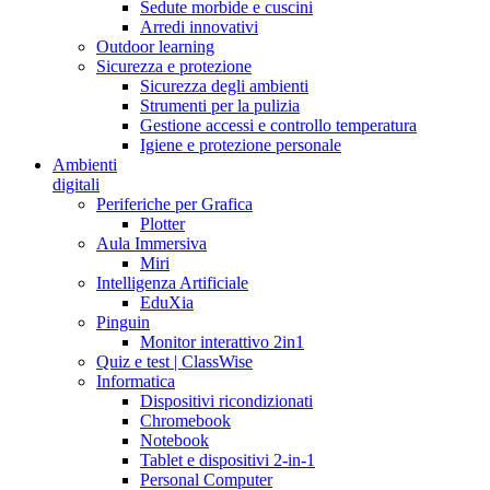
Sedute morbide e cuscini
Arredi innovativi
Outdoor learning
Sicurezza e protezione
Sicurezza degli ambienti
Strumenti per la pulizia
Gestione accessi e controllo temperatura
Igiene e protezione personale
Ambienti
digitali
Periferiche per Grafica
Plotter
Aula Immersiva
Miri
Intelligenza Artificiale
EduXia
Pinguin
Monitor interattivo 2in1
Quiz e test | ClassWise
Informatica
Dispositivi ricondizionati
Chromebook
Notebook
Tablet e dispositivi 2-in-1
Personal Computer