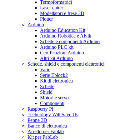
Termoformatrici
Laser cutter
Modellatori e frese 3D
Plotter
Arduino
Arduino Education Kit
Arduino Robotica e Alvik
Schede e componenti Arduino
Arduino PLC kit
Certificazioni Arduino
Altri kit Arduino
Schede, shield e componenti elettronici
Varie
Serie Eblock2
Kit di elettronica
Schede
Shield
Motori e servo
Componenti
Raspberry Pi
Technology Will Save Us
Penne 3D
Banco di elettronica
Arredo per Fablab
Kit per FabLab