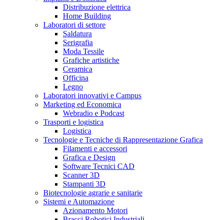
Distribuzione elettrica
Home Building
Laboratori di settore
Saldatura
Serigrafia
Moda Tessile
Grafiche artistiche
Ceramica
Officina
Legno
Laboratori innovativi e Campus
Marketing ed Economica
Webradio e Podcast
Trasporti e logistica
Logistica
Tecnologie e Tecniche di Rappresentazione Grafica
Filamenti e accessori
Grafica e Design
Software Tecnici CAD
Scanner 3D
Stampanti 3D
Biotecnologie agrarie e sanitarie
Sistemi e Automazione
Azionamento Motori
Bracci Robotici Industriali