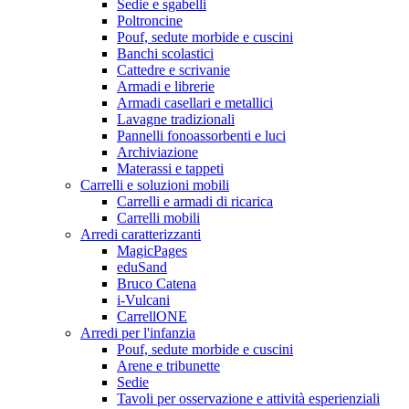
Sedie e sgabelli
Poltroncine
Pouf, sedute morbide e cuscini
Banchi scolastici
Cattedre e scrivanie
Armadi e librerie
Armadi casellari e metallici
Lavagne tradizionali
Pannelli fonoassorbenti e luci
Archiviazione
Materassi e tappeti
Carrelli e soluzioni mobili
Carrelli e armadi di ricarica
Carrelli mobili
Arredi caratterizzanti
MagicPages
eduSand
Bruco Catena
i-Vulcani
CarrellONE
Arredi per l'infanzia
Pouf, sedute morbide e cuscini
Arene e tribunette
Sedie
Tavoli per osservazione e attività esperienziali