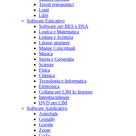
Tavoli ergonomici
Lenti
Libri
Software Educativo
Software per BES e DSA
Logica e Matematica
Lettura e Scrittura
Lingue straniere
Mappe Concettuali
Musica
Storia e Geografia
Scienze
Fisica
Chimica
Tecnologia e Informatica
Elettronica
Collana per LIM Io Insegno
Interdisciplinare
DVD per LIM
Software Applicativo
AstroSafe
Genially
Google
Zoom
GoTo