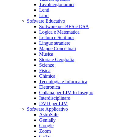
Tavoli ergonomici
Lenti
Libri
Software Educativo
Software per BES e DSA
Logica e Matematica
Lettura e Scrittura
Lingue straniere
Mappe Concettuali
Musica
Storia e Geografia
Scienze
Fisica
Chimica
Tecnologia e Informatica
Elettronica
Collana per LIM Io Insegno
Interdisciplinare
DVD per LIM
Software Applicativo
AstroSafe
Genially
Google
Zoom
GoTo