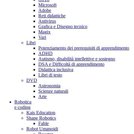
Microsoft
Adobe
Reti didattiche
Antivirus
Grafica e Disegno tecnico
Magix
Vari
Libri
Potenziamento dei prerequisiti di apprendimento
ADHD
Autismo, disabilità intellettive e sostegno
DSA e Difficoltà di apprendimento
Didattica inclusiva
Libri di testo
DVD
Astronomia
Scienze naturali
Arte
Robotica
e coding
Kais Education
Shape Robotics
Fable
Robot Umanoidi