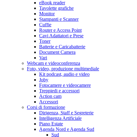
eBook reader
Tavolette grafiche
Monitor
Stampanti e Scanner
Cuffie
Router e Access Point
Cavi Adattatori e Prese
Toner
Batterie e Caricabatterie
Document Camera
Vari
Webcam e videoconferenza
Foto, video, produzione multimediale
Kit podcast, audio e video
Joby
Fotocamere e videocamere
Treppiedi e accessori
Action cam
Accessori
Corsi di formazione
Dirigenza, Staff e Segreterie
Intelligenza Artificiale
Piano Estate
Agenda Nord e Agenda Sud
Sud