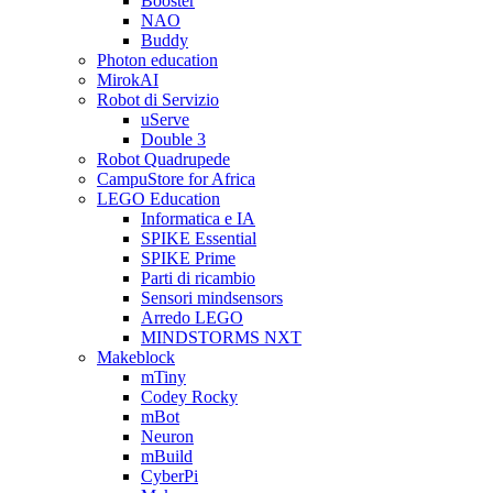
Booster
NAO
Buddy
Photon education
MirokAI
Robot di Servizio
uServe
Double 3
Robot Quadrupede
CampuStore for Africa
LEGO Education
Informatica e IA
SPIKE Essential
SPIKE Prime
Parti di ricambio
Sensori mindsensors
Arredo LEGO
MINDSTORMS NXT
Makeblock
mTiny
Codey Rocky
mBot
Neuron
mBuild
CyberPi