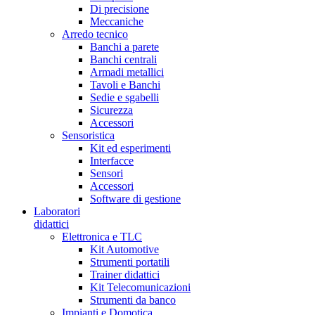
Di precisione
Meccaniche
Arredo tecnico
Banchi a parete
Banchi centrali
Armadi metallici
Tavoli e Banchi
Sedie e sgabelli
Sicurezza
Accessori
Sensoristica
Kit ed esperimenti
Interfacce
Sensori
Accessori
Software di gestione
Laboratori
didattici
Elettronica e TLC
Kit Automotive
Strumenti portatili
Trainer didattici
Kit Telecomunicazioni
Strumenti da banco
Impianti e Domotica