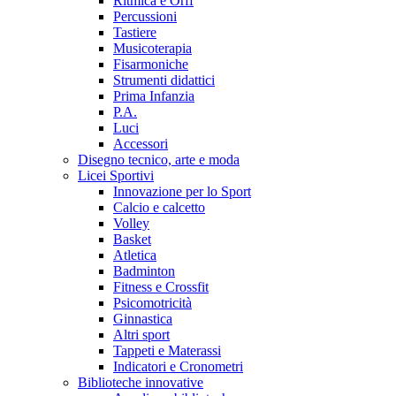
Ritmica e Orff
Percussioni
Tastiere
Musicoterapia
Fisarmoniche
Strumenti didattici
Prima Infanzia
P.A.
Luci
Accessori
Disegno tecnico, arte e moda
Licei Sportivi
Innovazione per lo Sport
Calcio e calcetto
Volley
Basket
Atletica
Badminton
Fitness e Crossfit
Psicomotricità
Ginnastica
Altri sport
Tappeti e Materassi
Indicatori e Cronometri
Biblioteche innovative