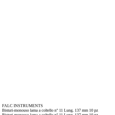
FALC INSTRUMENTS
Bisturi-monouso lama a coltello n° 11 Lung. 137 mm 10 pz
Bisturi-monouso lama a coltello n° 11 Lung. 137 mm 10 pz