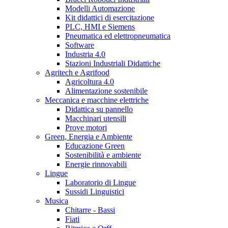
Modelli Automazione
Kit didattici di esercitazione
PLC, HMI e Siemens
Pneumatica ed elettropneumatica
Software
Industria 4.0
Stazioni Industriali Didattiche
Agritech e Agrifood
Agricoltura 4.0
Alimentazione sostenibile
Meccanica e macchine elettriche
Didattica su pannello
Macchinari utensili
Prove motori
Green, Energia e Ambiente
Educazione Green
Sostenibilità e ambiente
Energie rinnovabili
Lingue
Laboratorio di Lingue
Sussidi Linguistici
Musica
Chitarre - Bassi
Fiati