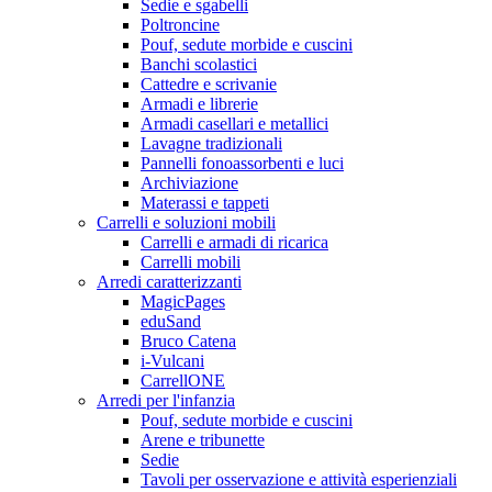
Sedie e sgabelli
Poltroncine
Pouf, sedute morbide e cuscini
Banchi scolastici
Cattedre e scrivanie
Armadi e librerie
Armadi casellari e metallici
Lavagne tradizionali
Pannelli fonoassorbenti e luci
Archiviazione
Materassi e tappeti
Carrelli e soluzioni mobili
Carrelli e armadi di ricarica
Carrelli mobili
Arredi caratterizzanti
MagicPages
eduSand
Bruco Catena
i-Vulcani
CarrellONE
Arredi per l'infanzia
Pouf, sedute morbide e cuscini
Arene e tribunette
Sedie
Tavoli per osservazione e attività esperienziali