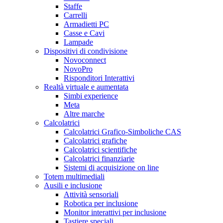
Staffe
Carrelli
Armadietti PC
Casse e Cavi
Lampade
Dispositivi di condivisione
Novoconnect
NovoPro
Risponditori Interattivi
Realtà virtuale e aumentata
Simbi experience
Meta
Altre marche
Calcolatrici
Calcolatrici Grafico-Simboliche CAS
Calcolatrici grafiche
Calcolatrici scientifiche
Calcolatrici finanziarie
Sistemi di acquisizione on line
Totem multimediali
Ausili e inclusione
Attività sensoriali
Robotica per inclusione
Monitor interattivi per inclusione
Tastiere speciali