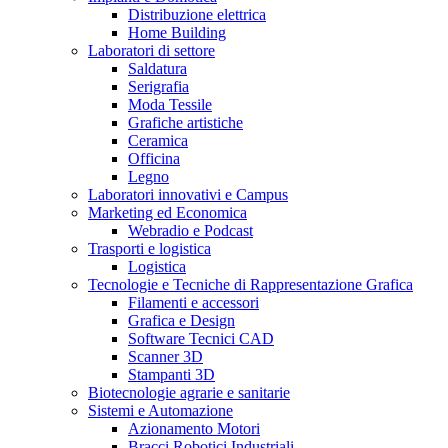
Distribuzione elettrica
Home Building
Laboratori di settore
Saldatura
Serigrafia
Moda Tessile
Grafiche artistiche
Ceramica
Officina
Legno
Laboratori innovativi e Campus
Marketing ed Economica
Webradio e Podcast
Trasporti e logistica
Logistica
Tecnologie e Tecniche di Rappresentazione Grafica
Filamenti e accessori
Grafica e Design
Software Tecnici CAD
Scanner 3D
Stampanti 3D
Biotecnologie agrarie e sanitarie
Sistemi e Automazione
Azionamento Motori
Bracci Robotici Industriali