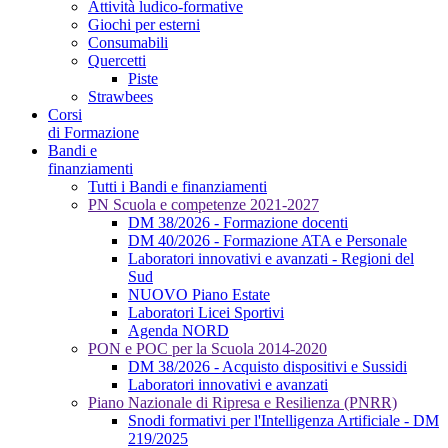
Attività ludico-formative
Giochi per esterni
Consumabili
Quercetti
Piste
Strawbees
Corsi
di Formazione
Bandi e
finanziamenti
Tutti i Bandi e finanziamenti
PN Scuola e competenze 2021-2027
DM 38/2026 - Formazione docenti
DM 40/2026 - Formazione ATA e Personale
Laboratori innovativi e avanzati - Regioni del
Sud
NUOVO Piano Estate
Laboratori Licei Sportivi
Agenda NORD
PON e POC per la Scuola 2014-2020
DM 38/2026 - Acquisto dispositivi e Sussidi
Laboratori innovativi e avanzati
Piano Nazionale di Ripresa e Resilienza (PNRR)
Snodi formativi per l'Intelligenza Artificiale - DM
219/2025