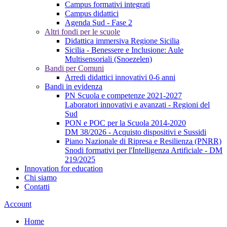
Campus formativi integrati
Campus didattici
Agenda Sud - Fase 2
Altri fondi per le scuole
Didattica immersiva Regione Sicilia
Sicilia - Benessere e Inclusione: Aule
Multisensoriali (Snoezelen)
Bandi per Comuni
Arredi didattici innovativi 0-6 anni
Bandi in evidenza
PN Scuola e competenze 2021-2027
Laboratori innovativi e avanzati - Regioni del
Sud
PON e POC per la Scuola 2014-2020
DM 38/2026 - Acquisto dispositivi e Sussidi
Piano Nazionale di Ripresa e Resilienza (PNRR)
Snodi formativi per l'Intelligenza Artificiale - DM
219/2025
Innovation for education
Chi siamo
Contatti
Account
Home