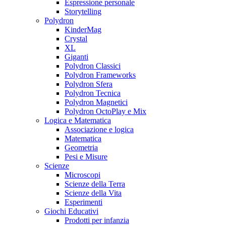
Espressione personale
Storytelling
Polydron
KinderMag
Crystal
XL
Giganti
Polydron Classici
Polydron Frameworks
Polydron Sfera
Polydron Tecnica
Polydron Magnetici
Polydron OctoPlay e Mix
Logica e Matematica
Associazione e logica
Matematica
Geometria
Pesi e Misure
Scienze
Microscopi
Scienze della Terra
Scienze della Vita
Esperimenti
Giochi Educativi
Prodotti per infanzia