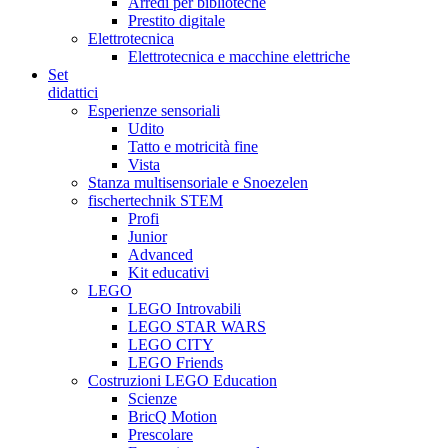
Arredi per biblioteche
Prestito digitale
Elettrotecnica
Elettrotecnica e macchine elettriche
Set
didattici
Esperienze sensoriali
Udito
Tatto e motricità fine
Vista
Stanza multisensoriale e Snoezelen
fischertechnik STEM
Profi
Junior
Advanced
Kit educativi
LEGO
LEGO Introvabili
LEGO STAR WARS
LEGO CITY
LEGO Friends
Costruzioni LEGO Education
Scienze
BricQ Motion
Prescolare