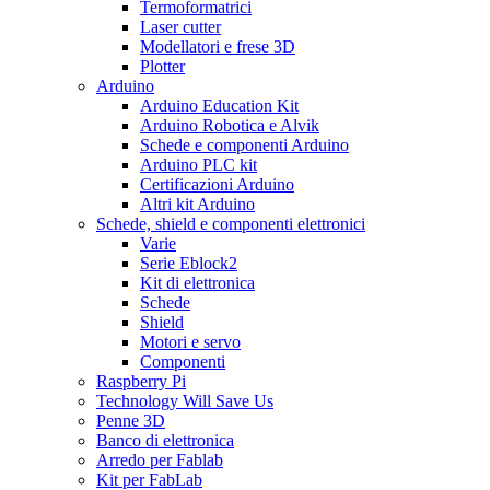
Termoformatrici
Laser cutter
Modellatori e frese 3D
Plotter
Arduino
Arduino Education Kit
Arduino Robotica e Alvik
Schede e componenti Arduino
Arduino PLC kit
Certificazioni Arduino
Altri kit Arduino
Schede, shield e componenti elettronici
Varie
Serie Eblock2
Kit di elettronica
Schede
Shield
Motori e servo
Componenti
Raspberry Pi
Technology Will Save Us
Penne 3D
Banco di elettronica
Arredo per Fablab
Kit per FabLab