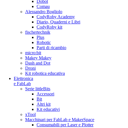
Dobot
Comau
Alessandro Bogliolo
CodyRoby Academy
Diario, Quaderni e Libri
CodyRoby kit
fischertechnik
Plus
Robotic
Parti di ricambio
micro:bit
Makey Makey
Dash and Dot
Droni
Kit robotica educativa
Elettronica
e FabLab
Serie littleBits
Accessori
Bit
Altri kit
Kit educativi
xTool
Macchinari per FabLab e MakerSpace
Consumabili per Laser e Plotter