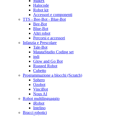
Makex
Halocode
Robot kit
Accessori e componenti
TTS - Bee-Bot - Blue-Bot
Bee-Bot
Blue-Bot
Altri robot
Percorsi e accessori
Infanzia e Prescolare
Tale-Bot
MatataStudio Coding set
indi
Glow and Go Bot
Rugged Robot
Cubetto
Programmazione a blocchi (Scratch)
Sphero
Ozobot
VinciBot
Nous AI
Robot multilinguaggio
iRobot
Intelino
Bracci robotici