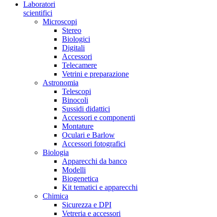
Laboratori
scientifici
Microscopi
Stereo
Biologici
Digitali
Accessori
Telecamere
Vetrini e preparazione
Astronomia
Telescopi
Binocoli
Sussidi didattici
Accessori e componenti
Montature
Oculari e Barlow
Accessori fotografici
Biologia
Apparecchi da banco
Modelli
Biogenetica
Kit tematici e apparecchi
Chimica
Sicurezza e DPI
Vetreria e accessori