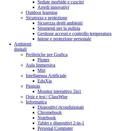
Sedute morbide e cuscini
Arredi innovativi
Outdoor learning
Sicurezza e protezione
Sicurezza degli ambienti
Strumenti per la pulizia
Gestione accessi e controllo temperatura
Igiene e protezione personale
Ambienti
digitali
Periferiche per Grafica
Plotter
Aula Immersiva
Miri
Intelligenza Artificiale
EduXia
Pinguin
Monitor interattivo 2in1
Quiz e test | ClassWise
Informatica
Dispositivi ricondizionati
Chromebook
Notebook
Tablet e dispositivi 2-in-1
Personal Computer