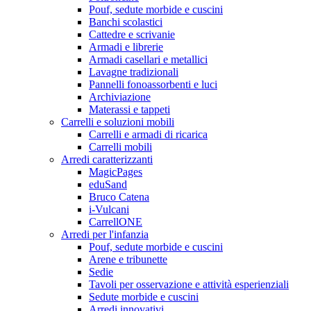
Pouf, sedute morbide e cuscini
Banchi scolastici
Cattedre e scrivanie
Armadi e librerie
Armadi casellari e metallici
Lavagne tradizionali
Pannelli fonoassorbenti e luci
Archiviazione
Materassi e tappeti
Carrelli e soluzioni mobili
Carrelli e armadi di ricarica
Carrelli mobili
Arredi caratterizzanti
MagicPages
eduSand
Bruco Catena
i-Vulcani
CarrellONE
Arredi per l'infanzia
Pouf, sedute morbide e cuscini
Arene e tribunette
Sedie
Tavoli per osservazione e attività esperienziali
Sedute morbide e cuscini
Arredi innovativi