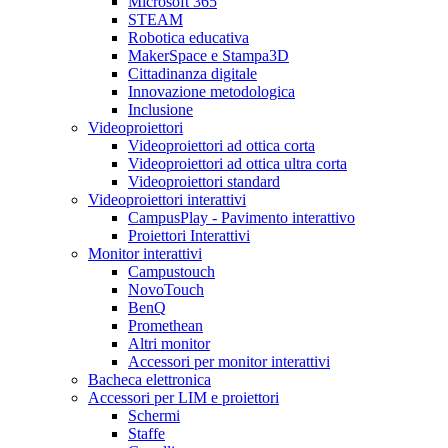
Microsoft 365
STEAM
Robotica educativa
MakerSpace e Stampa3D
Cittadinanza digitale
Innovazione metodologica
Inclusione
Videoproiettori
Videoproiettori ad ottica corta
Videoproiettori ad ottica ultra corta
Videoproiettori standard
Videoproiettori interattivi
CampusPlay - Pavimento interattivo
Proiettori Interattivi
Monitor interattivi
Campustouch
NovoTouch
BenQ
Promethean
Altri monitor
Accessori per monitor interattivi
Bacheca elettronica
Accessori per LIM e proiettori
Schermi
Staffe