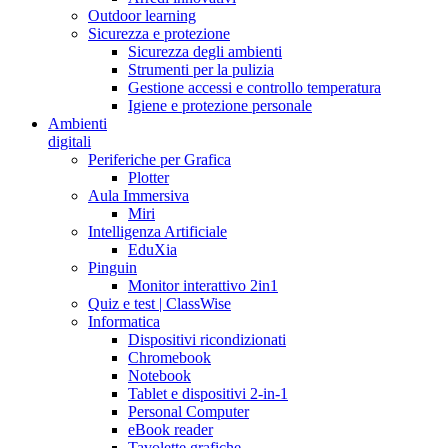
Outdoor learning
Sicurezza e protezione
Sicurezza degli ambienti
Strumenti per la pulizia
Gestione accessi e controllo temperatura
Igiene e protezione personale
Ambienti
digitali
Periferiche per Grafica
Plotter
Aula Immersiva
Miri
Intelligenza Artificiale
EduXia
Pinguin
Monitor interattivo 2in1
Quiz e test | ClassWise
Informatica
Dispositivi ricondizionati
Chromebook
Notebook
Tablet e dispositivi 2-in-1
Personal Computer
eBook reader
Tavolette grafiche