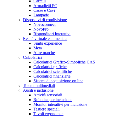
Carrelli
Armadietti PC
Casse e Cavi
Lampade
Dispositivi di condivisione
Novoconnect
NovoPro
Risponditori Interattivi
Realtà virtuale e aumentata
Simbi experience
Meta
Altre marche
Calcolatrici
Calcolatrici Grafico-Simboliche CAS
Calcolatrici grafiche
Calcolatrici scientifiche
Calcolatrici finanziarie
Sistemi di acquisizione on line
Totem multimediali
Ausili e inclusione
Attività sensoriali
Robotica per inclusione
Monitor interattivi per inclusione
Tastiere speciali
Tavoli ergonomici