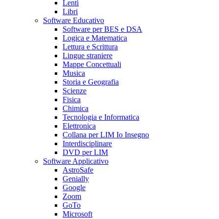
Lenti
Libri
Software Educativo
Software per BES e DSA
Logica e Matematica
Lettura e Scrittura
Lingue straniere
Mappe Concettuali
Musica
Storia e Geografia
Scienze
Fisica
Chimica
Tecnologia e Informatica
Elettronica
Collana per LIM Io Insegno
Interdisciplinare
DVD per LIM
Software Applicativo
AstroSafe
Genially
Google
Zoom
GoTo
Microsoft