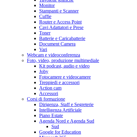
Monitor
Stampanti e Scanner
Cuffie
Router e Access Point
Cavi Adattatori e Prese
Toner
Batterie e Caricabatterie
Document Camera
Vari
Webcam e videoconferenza
Foto, video, produzione multimediale
Kit podcast, audio e video
Joby
Fotocamere e videocamere
Treppiedi e accessori
Action cam
Accessori
Corsi di formazione
Dirigenza, Staff e Segreterie
Intelligenza Artificiale
Piano Estate
Agenda Nord e Agenda Sud
Sud
Google for Education