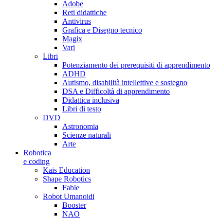
Adobe
Reti didattiche
Antivirus
Grafica e Disegno tecnico
Magix
Vari
Libri
Potenziamento dei prerequisiti di apprendimento
ADHD
Autismo, disabilità intellettive e sostegno
DSA e Difficoltà di apprendimento
Didattica inclusiva
Libri di testo
DVD
Astronomia
Scienze naturali
Arte
Robotica
e coding
Kais Education
Shape Robotics
Fable
Robot Umanoidi
Booster
NAO