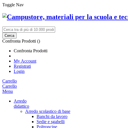
Toggle Nav
Cerca
Confronta Prodotti (
)
Confronta Prodotti
My Account
Registrati
Login
Carrello
Carrello
Menu
Arredo
didattico
Arredo scolastico di base
Banchi da lavoro
Sedie e sgabelli
Poltroncine