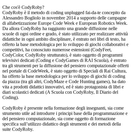
Che cos'è CodyRoby?
CodyRoby è il metodo di coding unplugged fai-da-te concepito da
Alessandro Bogliolo in novembre 2014 a supporto delle campagne
di alfabetizzazione Europe Code Week e European Robotics Week.
Da allora CodyRoby ha raggiunto una grande diffusione nelle
scuole di ogni ordine e grado, è stato utilizzato per realizzare attività
didattiche in ogni ambito disciplinare, è entrato nei libri di testo, ha
offerto la base metodologica per lo sviluppo di giochi collaborativi e
competitivi, ha conosciuto numerose estensioni (CodyFeet,
CodyColor, CodyRoby strutturato), è stato oggetto di programmi
televisivi dedicati (Coding e CodyGames di RAI Scuola), è entrato
tra gli strumenti per la diffusione del pensiero computazionale offerti
nel portale di CodeWeek, è stato oggetto di Speciali di Rai Cultura,
ha offerto la base metodologica per lo sviluppo di giochi di coding
da piazza (tra gli altri, CodyMaze e Code Hunting games), ha dato
vita a prodotti didattici innovativi, ed è stato protagonista di libri e
diari scolastici dedicati (A Scuola con CodyRoby, Il Diario del
Coding).
CodyRoby è presente nella formazione degli insegnanti, sia come
strumento utile ad introdurre i principi base della programmazione e
del pensiero computazionale, sia come oggetto di formazione
specifica sull’utilizzo didattico degli strumenti e dei metodi della
suite CodyRoby.