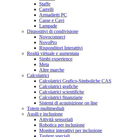
Staffe
Carrelli
Armadietti PC
Casse e Cavi
Lampade
Dispositivi di condivisione
Novoconnect
NovoPro
Risponditori Interattivi
Realtà virtuale e aumentata
Simbi experience
Meta
Altre marche
Calcolatrici
Calcolatrici Grafico-Simboliche CAS
Calcolatrici grafiche
Calcolatrici scientifiche
Calcolatrici finanziarie
Sistemi di acquisizione on line
Totem multimediali
Ausili e inclusione
Attività sensoriali
Robotica per inclusione
Monitor interattivi per inclusione
Tastiere speciali