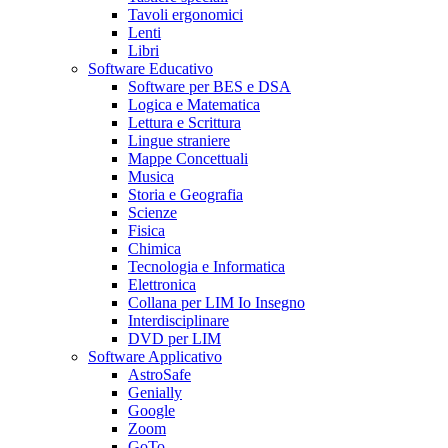
Tavoli ergonomici
Lenti
Libri
Software Educativo
Software per BES e DSA
Logica e Matematica
Lettura e Scrittura
Lingue straniere
Mappe Concettuali
Musica
Storia e Geografia
Scienze
Fisica
Chimica
Tecnologia e Informatica
Elettronica
Collana per LIM Io Insegno
Interdisciplinare
DVD per LIM
Software Applicativo
AstroSafe
Genially
Google
Zoom
GoTo