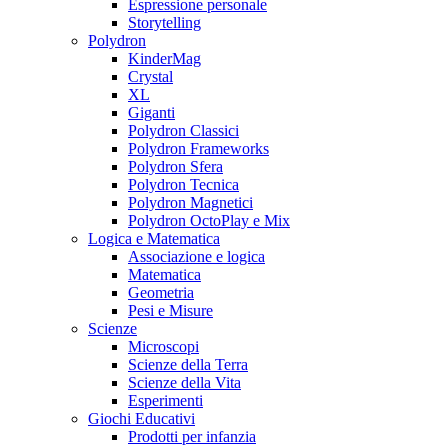
Espressione personale
Storytelling
Polydron
KinderMag
Crystal
XL
Giganti
Polydron Classici
Polydron Frameworks
Polydron Sfera
Polydron Tecnica
Polydron Magnetici
Polydron OctoPlay e Mix
Logica e Matematica
Associazione e logica
Matematica
Geometria
Pesi e Misure
Scienze
Microscopi
Scienze della Terra
Scienze della Vita
Esperimenti
Giochi Educativi
Prodotti per infanzia