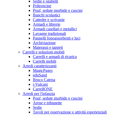
Sedie e sgabelli
Poltroncine
Pouf, sedute morbide e cuscini
Banchi scolastici
Cattedre e scrivanie
Armadi e librerie
Armadi casellari e metallici
Lavagne tradizionali
Pannelli fonoassorbenti e luci
Archiviazione
Materassi e tappeti
Carrelli e soluzioni mobili
Carrelli e armadi di ricarica
Carrelli mobili
Arredi caratterizzanti
MagicPages
eduSand
Bruco Catena
i-Vulcani
CarrellONE
Arredi per l'infanzia
Pouf, sedute morbide e cuscini
Arene e tribunette
Sedie
Tavoli per osservazione e attività esperienziali