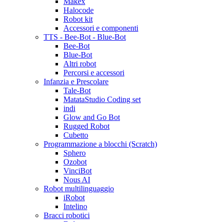
Makex
Halocode
Robot kit
Accessori e componenti
TTS - Bee-Bot - Blue-Bot
Bee-Bot
Blue-Bot
Altri robot
Percorsi e accessori
Infanzia e Prescolare
Tale-Bot
MatataStudio Coding set
indi
Glow and Go Bot
Rugged Robot
Cubetto
Programmazione a blocchi (Scratch)
Sphero
Ozobot
VinciBot
Nous AI
Robot multilinguaggio
iRobot
Intelino
Bracci robotici