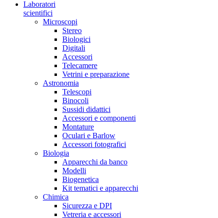
Laboratori
scientifici
Microscopi
Stereo
Biologici
Digitali
Accessori
Telecamere
Vetrini e preparazione
Astronomia
Telescopi
Binocoli
Sussidi didattici
Accessori e componenti
Montature
Oculari e Barlow
Accessori fotografici
Biologia
Apparecchi da banco
Modelli
Biogenetica
Kit tematici e apparecchi
Chimica
Sicurezza e DPI
Vetreria e accessori