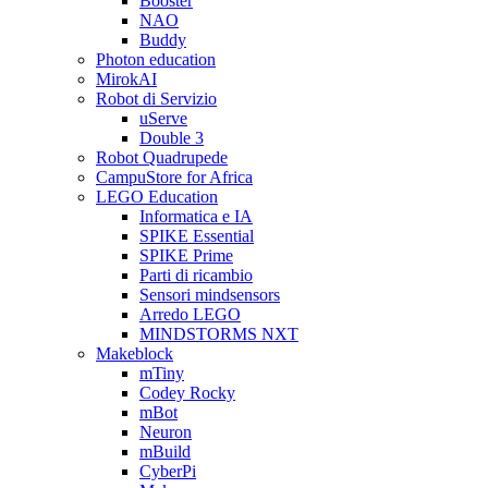
Booster
NAO
Buddy
Photon education
MirokAI
Robot di Servizio
uServe
Double 3
Robot Quadrupede
CampuStore for Africa
LEGO Education
Informatica e IA
SPIKE Essential
SPIKE Prime
Parti di ricambio
Sensori mindsensors
Arredo LEGO
MINDSTORMS NXT
Makeblock
mTiny
Codey Rocky
mBot
Neuron
mBuild
CyberPi