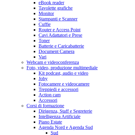
eBook reader
Tavolette grafiche
Monitor
Stampanti e Scanner
Cuffie
Router e Access Point
Cavi Adattatori e Prese
Toner
Batterie e Caricabatterie
Document Camera
Vari
Webcam e videoconferenza
Foto, video, produzione multimediale
Kit podcast, audio e video
Joby
Fotocamere e videocamere
Treppiedi e accessori
Action cam
Accessori
Corsi di formazione
Dirigenza, Staff e Segreterie
Intelligenza Artificiale
Piano Estate
Agenda Nord e Agenda Sud
Sud