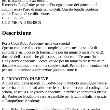
per le scuole fino a 25 docenti
Il metodo CodyRoby permette l'insegnamento dei principi del
coding senza l'uso di materiali digitali. Questo bundle contiene
anche l'esame di certificazione.
COD: 348548
COD.MEPA: 348548CS
Descrizione
Porta CodyRoby Academy nella tua scuola!
Questo codice è il pacchetto completo: permette alla scuola di
acquistare sia il corso di formazione per un numero massimo di 25
docenti della scuola che gli accessi per i docenti all'esame finale
CodyRoby Academy. Codice valido per un numero massimo di 25
docenti e acquistabile solo da scuole statali. Per altri enti, contattateci
per una quotazione a
formazione@campustore.it
IL PRODOTTO, IN BREVE
A dieci anni dalla nascita di CodyRoby, il metodo unplugged fai-da-
te che ha contributo ad abbattere le barriere d’accesso al coding nella
scuola, nasce la CodyRoby Academy, un'iniziativa formativa ideata
dal Professor Bogliolo e resa accessibile per le scuole italiane grazie
a CampuStore Academy.
CodyRoby Academy è il modo ideato dal Professor Alessandro