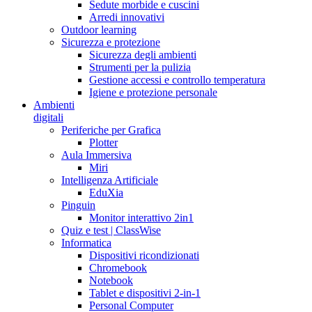
Sedute morbide e cuscini
Arredi innovativi
Outdoor learning
Sicurezza e protezione
Sicurezza degli ambienti
Strumenti per la pulizia
Gestione accessi e controllo temperatura
Igiene e protezione personale
Ambienti
digitali
Periferiche per Grafica
Plotter
Aula Immersiva
Miri
Intelligenza Artificiale
EduXia
Pinguin
Monitor interattivo 2in1
Quiz e test | ClassWise
Informatica
Dispositivi ricondizionati
Chromebook
Notebook
Tablet e dispositivi 2-in-1
Personal Computer