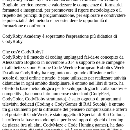
Bogliolo per riconoscere e valorizzare le competenze di formatrici,
formatori e insegnanti, per promuovere il rigore metodologico e il
rispetto dei principi di programmazione, per esplorare e condividere
le potenzialità del metodo e per estendere le opportunità di
formazione e confronto.
CodyRoby Academy è soprattutto l'espressione più didattica di
CodyRoby.
Che cos'è CodyRoby?
CodyRoby è il metodo di coding unplugged fai-da-te concepito da
Alessandro Bogliolo in novembre 2014 a supporto delle campagne
di alfabetizzazione Europe Code Week e European Robotics Week.
Da allora CodyRoby ha raggiunto una grande diffusione nelle
scuole di ogni ordine e grado, è stato utilizzato per realizzare attività
didattiche in ogni ambito disciplinare, è entrato nei libri di testo, ha
offerto la base metodologica per lo sviluppo di giochi collaborativi e
competitivi, ha conosciuto numerose estensioni (CodyFeet,
CodyColor, CodyRoby strutturato), è stato oggetto di programmi
televisivi dedicati (Coding e CodyGames di RAI Scuola), è entrato
tra gli strumenti per la diffusione del pensiero computazionale offerti
nel portale di CodeWeek, è stato oggetto di Speciali di Rai Cultura,
ha offerto la base metodologica per lo sviluppo di giochi di coding
da piazza (tra gli altri, CodyMaze e Code Hunting games), ha dato