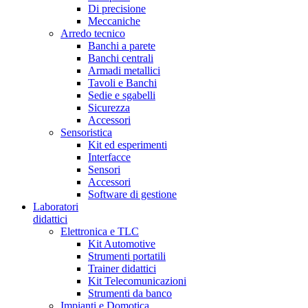
Di precisione
Meccaniche
Arredo tecnico
Banchi a parete
Banchi centrali
Armadi metallici
Tavoli e Banchi
Sedie e sgabelli
Sicurezza
Accessori
Sensoristica
Kit ed esperimenti
Interfacce
Sensori
Accessori
Software di gestione
Laboratori
didattici
Elettronica e TLC
Kit Automotive
Strumenti portatili
Trainer didattici
Kit Telecomunicazioni
Strumenti da banco
Impianti e Domotica