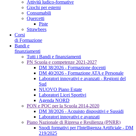
Attività ludico-formative
Giochi per esterni
Consumabili
Quercetti
Piste
Strawbees
Corsi
di Formazione
Bandi e
finanziamenti
Tutti i Bandi e finanziamenti
PN Scuola e competenze 2021-2027
DM 38/2026 - Formazione docenti
DM 40/2026 - Formazione ATA e Personale
Laboratori innovativi e avanzati - Regioni del
Sud
NUOVO Piano Estate
Laboratori Licei Sportivi
Agenda NORD
PON e POC per la Scuola 2014-2020
DM 38/2026 - Acquisto dispositivi e Sussidi
Laboratori innovativi e avanzati
Piano Nazionale di Ripresa e Resilienza (PNRR)
Snodi formativi per l'Intelligenza Artificiale - DM
219/2025