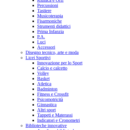
Ritmica e Orff
Percussioni
Tastiere
Musicoterapia
Fisarmoniche
Strumenti didattici
Prima Infanzia
P.A.
Luci
Accessori
Disegno tecnico, arte e moda
Licei Sportivi
Innovazione per lo Sport
Calcio e calcetto
Volley
Basket
Atletica
Badminton
Fitness e Crossfit
Psicomotricità
Ginnastica
Altri sport
Tappeti e Materassi
Indicatori e Cronometri
Biblioteche innovative