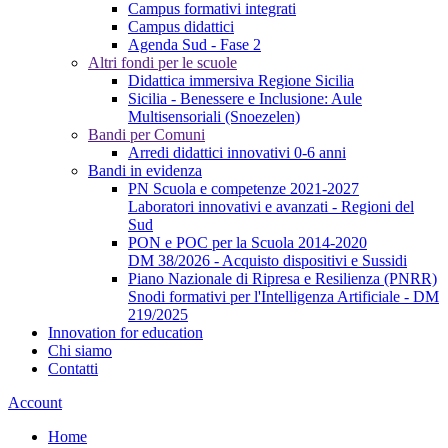
Campus formativi integrati
Campus didattici
Agenda Sud - Fase 2
Altri fondi per le scuole
Didattica immersiva Regione Sicilia
Sicilia - Benessere e Inclusione: Aule
Multisensoriali (Snoezelen)
Bandi per Comuni
Arredi didattici innovativi 0-6 anni
Bandi in evidenza
PN Scuola e competenze 2021-2027
Laboratori innovativi e avanzati - Regioni del
Sud
PON e POC per la Scuola 2014-2020
DM 38/2026 - Acquisto dispositivi e Sussidi
Piano Nazionale di Ripresa e Resilienza (PNRR)
Snodi formativi per l'Intelligenza Artificiale - DM
219/2025
Innovation for education
Chi siamo
Contatti
Account
Home