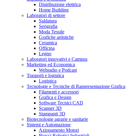
Distribuzione elettrica
Home Building
Laboratori di settore
Saldatura
Serigrafia
Moda Tessile
Grafiche artistiche
Ceramica
Officina
Legno
Laboratori innovativi e Campus
Marketing ed Economica
Webradio e Podcast
Trasporti e logistica
Logistica
Tecnologie e Tecniche di Rappresentazione Grafica
Filamenti e accessori
Grafica e Design
Software Tecnici CAD
Scanner 3D
Stampanti 3D
Biotecnologie agrarie e sanitarie
Sistemi e Automazione
Azionamento Motori
Bracci Robotici Industriali