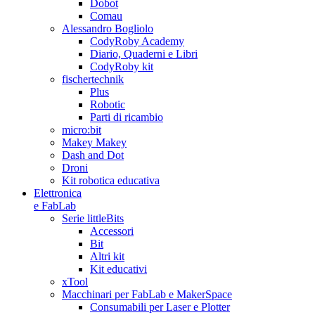
Dobot
Comau
Alessandro Bogliolo
CodyRoby Academy
Diario, Quaderni e Libri
CodyRoby kit
fischertechnik
Plus
Robotic
Parti di ricambio
micro:bit
Makey Makey
Dash and Dot
Droni
Kit robotica educativa
Elettronica
e FabLab
Serie littleBits
Accessori
Bit
Altri kit
Kit educativi
xTool
Macchinari per FabLab e MakerSpace
Consumabili per Laser e Plotter