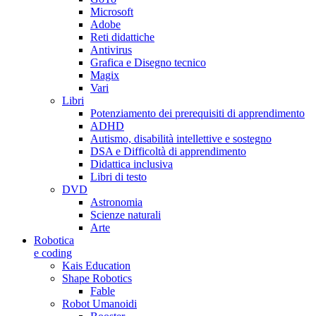
Microsoft
Adobe
Reti didattiche
Antivirus
Grafica e Disegno tecnico
Magix
Vari
Libri
Potenziamento dei prerequisiti di apprendimento
ADHD
Autismo, disabilità intellettive e sostegno
DSA e Difficoltà di apprendimento
Didattica inclusiva
Libri di testo
DVD
Astronomia
Scienze naturali
Arte
Robotica
e coding
Kais Education
Shape Robotics
Fable
Robot Umanoidi