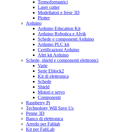
Termoformatrici
Laser cutter
Modellatori e frese 3D
Plotter
Arduino
Arduino Education Kit
Arduino Robotica e Alvik
Schede e componenti Arduino
Arduino PLC kit
Certificazioni Arduino
Altri kit Arduino
Schede, shield e componenti elettronici
Varie
Serie Eblock2
Kit di elettronica
Schede
Shield
Motori e servo
Componenti
Raspberry Pi
Technology Will Save Us
Penne 3D
Banco di elettronica
Arredo per Fablab
Kit per FabLab