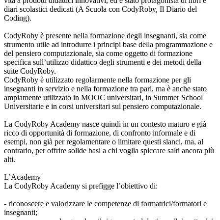
vita a prodotti didattici innovativi, ed è stato protagonista di libri e
diari scolastici dedicati (A Scuola con CodyRoby, Il Diario del
Coding).
CodyRoby è presente nella formazione degli insegnanti, sia come
strumento utile ad introdurre i principi base della programmazione e
del pensiero computazionale, sia come oggetto di formazione
specifica sull’utilizzo didattico degli strumenti e dei metodi della
suite CodyRoby.
CodyRoby è utilizzato regolarmente nella formazione per gli
insegnanti in servizio e nella formazione tra pari, ma è anche stato
ampiamente utilizzato in MOOC universitari, in Summer School
Universitarie e in corsi universitari sul pensiero computazionale.
La CodyRoby Academy nasce quindi in un contesto maturo e già
ricco di opportunità di formazione, di confronto informale e di
esempi, non già per regolamentare o limitare questi slanci, ma, al
contrario, per offrire solide basi a chi voglia spiccare salti ancora più
alti.
L’Academy
La CodyRoby Academy si prefigge l’obiettivo di:
- riconoscere e valorizzare le competenze di formatrici/formatori e
insegnanti;