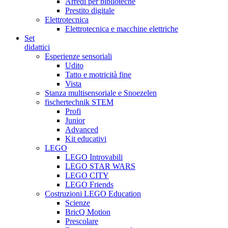
Arredi per biblioteche
Prestito digitale
Elettrotecnica
Elettrotecnica e macchine elettriche
Set
didattici
Esperienze sensoriali
Udito
Tatto e motricità fine
Vista
Stanza multisensoriale e Snoezelen
fischertechnik STEM
Profi
Junior
Advanced
Kit educativi
LEGO
LEGO Introvabili
LEGO STAR WARS
LEGO CITY
LEGO Friends
Costruzioni LEGO Education
Scienze
BricQ Motion
Prescolare