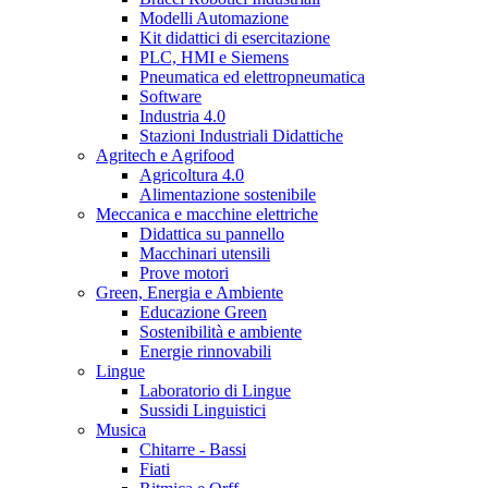
Modelli Automazione
Kit didattici di esercitazione
PLC, HMI e Siemens
Pneumatica ed elettropneumatica
Software
Industria 4.0
Stazioni Industriali Didattiche
Agritech e Agrifood
Agricoltura 4.0
Alimentazione sostenibile
Meccanica e macchine elettriche
Didattica su pannello
Macchinari utensili
Prove motori
Green, Energia e Ambiente
Educazione Green
Sostenibilità e ambiente
Energie rinnovabili
Lingue
Laboratorio di Lingue
Sussidi Linguistici
Musica
Chitarre - Bassi
Fiati