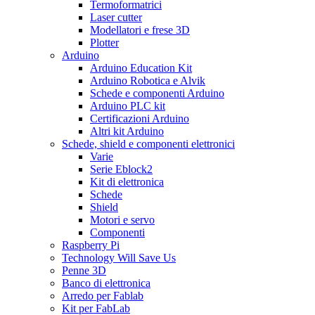
Termoformatrici
Laser cutter
Modellatori e frese 3D
Plotter
Arduino
Arduino Education Kit
Arduino Robotica e Alvik
Schede e componenti Arduino
Arduino PLC kit
Certificazioni Arduino
Altri kit Arduino
Schede, shield e componenti elettronici
Varie
Serie Eblock2
Kit di elettronica
Schede
Shield
Motori e servo
Componenti
Raspberry Pi
Technology Will Save Us
Penne 3D
Banco di elettronica
Arredo per Fablab
Kit per FabLab