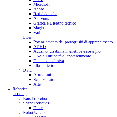
Microsoft
Adobe
Reti didattiche
Antivirus
Grafica e Disegno tecnico
Magix
Vari
Libri
Potenziamento dei prerequisiti di apprendimento
ADHD
Autismo, disabilità intellettive e sostegno
DSA e Difficoltà di apprendimento
Didattica inclusiva
Libri di testo
DVD
Astronomia
Scienze naturali
Arte
Robotica
e coding
Kais Education
Shape Robotics
Fable
Robot Umanoidi