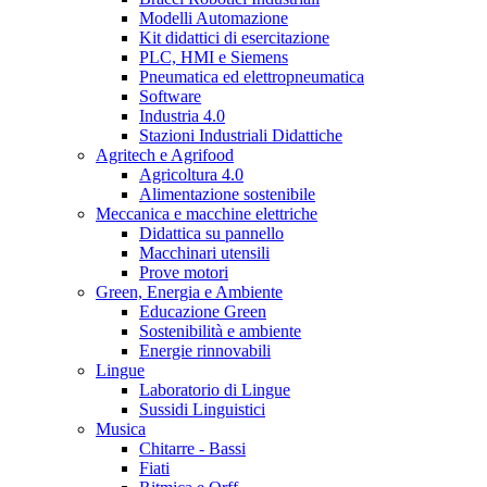
Modelli Automazione
Kit didattici di esercitazione
PLC, HMI e Siemens
Pneumatica ed elettropneumatica
Software
Industria 4.0
Stazioni Industriali Didattiche
Agritech e Agrifood
Agricoltura 4.0
Alimentazione sostenibile
Meccanica e macchine elettriche
Didattica su pannello
Macchinari utensili
Prove motori
Green, Energia e Ambiente
Educazione Green
Sostenibilità e ambiente
Energie rinnovabili
Lingue
Laboratorio di Lingue
Sussidi Linguistici
Musica
Chitarre - Bassi
Fiati