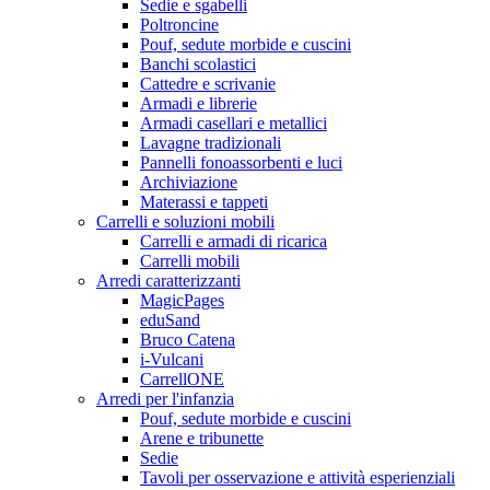
Sedie e sgabelli
Poltroncine
Pouf, sedute morbide e cuscini
Banchi scolastici
Cattedre e scrivanie
Armadi e librerie
Armadi casellari e metallici
Lavagne tradizionali
Pannelli fonoassorbenti e luci
Archiviazione
Materassi e tappeti
Carrelli e soluzioni mobili
Carrelli e armadi di ricarica
Carrelli mobili
Arredi caratterizzanti
MagicPages
eduSand
Bruco Catena
i-Vulcani
CarrellONE
Arredi per l'infanzia
Pouf, sedute morbide e cuscini
Arene e tribunette
Sedie
Tavoli per osservazione e attività esperienziali