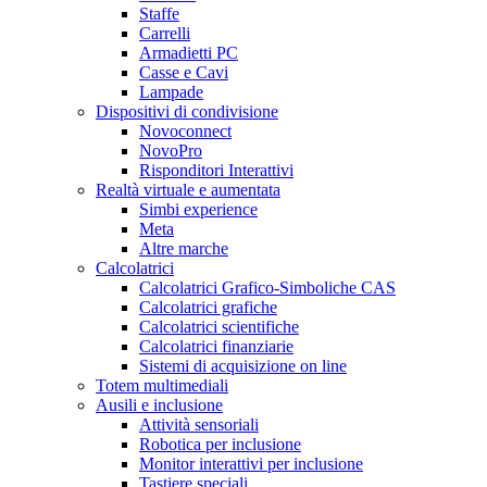
Staffe
Carrelli
Armadietti PC
Casse e Cavi
Lampade
Dispositivi di condivisione
Novoconnect
NovoPro
Risponditori Interattivi
Realtà virtuale e aumentata
Simbi experience
Meta
Altre marche
Calcolatrici
Calcolatrici Grafico-Simboliche CAS
Calcolatrici grafiche
Calcolatrici scientifiche
Calcolatrici finanziarie
Sistemi di acquisizione on line
Totem multimediali
Ausili e inclusione
Attività sensoriali
Robotica per inclusione
Monitor interattivi per inclusione
Tastiere speciali