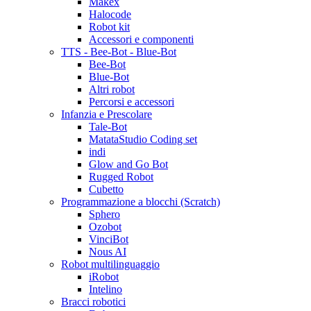
Makex
Halocode
Robot kit
Accessori e componenti
TTS - Bee-Bot - Blue-Bot
Bee-Bot
Blue-Bot
Altri robot
Percorsi e accessori
Infanzia e Prescolare
Tale-Bot
MatataStudio Coding set
indi
Glow and Go Bot
Rugged Robot
Cubetto
Programmazione a blocchi (Scratch)
Sphero
Ozobot
VinciBot
Nous AI
Robot multilinguaggio
iRobot
Intelino
Bracci robotici