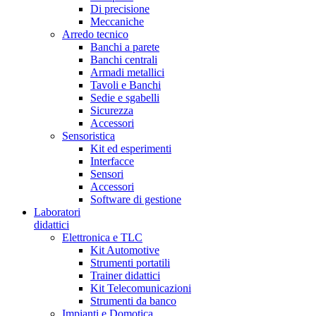
Di precisione
Meccaniche
Arredo tecnico
Banchi a parete
Banchi centrali
Armadi metallici
Tavoli e Banchi
Sedie e sgabelli
Sicurezza
Accessori
Sensoristica
Kit ed esperimenti
Interfacce
Sensori
Accessori
Software di gestione
Laboratori
didattici
Elettronica e TLC
Kit Automotive
Strumenti portatili
Trainer didattici
Kit Telecomunicazioni
Strumenti da banco
Impianti e Domotica