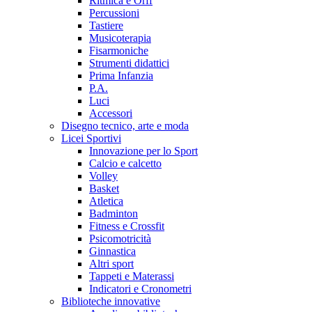
Ritmica e Orff
Percussioni
Tastiere
Musicoterapia
Fisarmoniche
Strumenti didattici
Prima Infanzia
P.A.
Luci
Accessori
Disegno tecnico, arte e moda
Licei Sportivi
Innovazione per lo Sport
Calcio e calcetto
Volley
Basket
Atletica
Badminton
Fitness e Crossfit
Psicomotricità
Ginnastica
Altri sport
Tappeti e Materassi
Indicatori e Cronometri
Biblioteche innovative