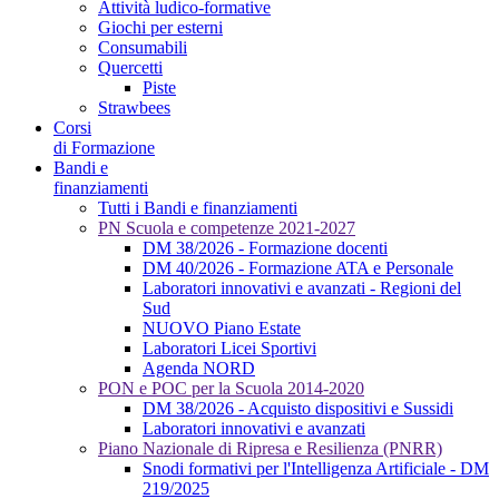
Attività ludico-formative
Giochi per esterni
Consumabili
Quercetti
Piste
Strawbees
Corsi
di Formazione
Bandi e
finanziamenti
Tutti i Bandi e finanziamenti
PN Scuola e competenze 2021-2027
DM 38/2026 - Formazione docenti
DM 40/2026 - Formazione ATA e Personale
Laboratori innovativi e avanzati - Regioni del
Sud
NUOVO Piano Estate
Laboratori Licei Sportivi
Agenda NORD
PON e POC per la Scuola 2014-2020
DM 38/2026 - Acquisto dispositivi e Sussidi
Laboratori innovativi e avanzati
Piano Nazionale di Ripresa e Resilienza (PNRR)
Snodi formativi per l'Intelligenza Artificiale - DM
219/2025