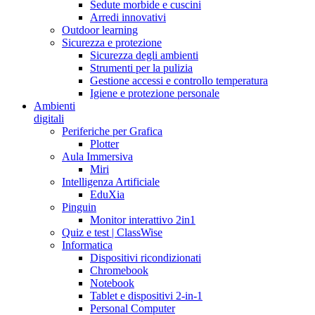
Sedute morbide e cuscini
Arredi innovativi
Outdoor learning
Sicurezza e protezione
Sicurezza degli ambienti
Strumenti per la pulizia
Gestione accessi e controllo temperatura
Igiene e protezione personale
Ambienti
digitali
Periferiche per Grafica
Plotter
Aula Immersiva
Miri
Intelligenza Artificiale
EduXia
Pinguin
Monitor interattivo 2in1
Quiz e test | ClassWise
Informatica
Dispositivi ricondizionati
Chromebook
Notebook
Tablet e dispositivi 2-in-1
Personal Computer