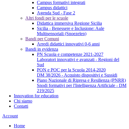
Campus formativi integrati
Campus didattici
Agenda Sud - Fase 2
Altri fondi per le scuole
Didattica immersiva Regione Sicilia
Sicilia - Benessere e Inclusione: Aule
Multisensoriali (Snoezelen)
Bandi per Comuni
Arredi didattici innovativi 0-6 anni
Bandi in evidenza
PN Scuola e competenze 2021-2027
Laboratori innovativi e avanzati - Regioni del
Sud
PON e POC per la Scuola 2014-2020
DM 38/2026 - Acquisto dispositivi e Sussidi
Piano Nazionale di Ripresa e Resilienza (PNRR)
Snodi formativi per l'Intelligenza Artificiale - DM
219/2025
Innovation for education
Chi siamo
Contatti
Account
Home