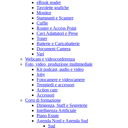
eBook reader
Tavolette grafiche
Monitor
Stampanti e Scanner
Cuffie
Router e Access Point
Cavi Adattatori e Prese
Toner
Batterie e Caricabatterie
Document Camera
Vari
Webcam e videoconferenza
Foto, video, produzione multimediale
Kit podcast, audio e video
Joby
Fotocamere e videocamere
Treppiedi e accessori
Action cam
Accessori
Corsi di formazione
Dirigenza, Staff e Segreterie
Intelligenza Artificiale
Piano Estate
Agenda Nord e Agenda Sud
Sud