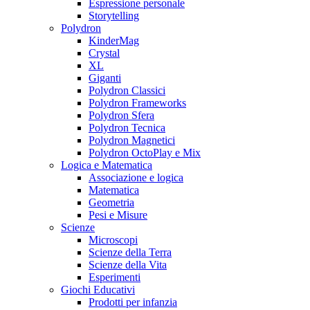
Espressione personale
Storytelling
Polydron
KinderMag
Crystal
XL
Giganti
Polydron Classici
Polydron Frameworks
Polydron Sfera
Polydron Tecnica
Polydron Magnetici
Polydron OctoPlay e Mix
Logica e Matematica
Associazione e logica
Matematica
Geometria
Pesi e Misure
Scienze
Microscopi
Scienze della Terra
Scienze della Vita
Esperimenti
Giochi Educativi
Prodotti per infanzia