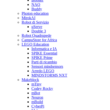
Booster
NAO
Buddy
Photon education
MirokAI
Robot di Servizio
uServe
Double 3
Robot Quadrupede
CampuStore for Africa
LEGO Education
Informatica e IA
SPIKE Essential
SPIKE Prime
Parti di ricambio
Sensori mindsensors
Arredo LEGO
MINDSTORMS NXT
Makeblock
mTiny
Codey Rocky
mBot
Neuron
mBuild
CyberPi