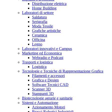
Distribuzione elettrica
Home Building
Laboratori di settore
Saldatura
Serigrafia
Moda Tessile
Grafiche artistiche
Ceramica
Officina
Legno
Laboratori innovativi e Campus
Marketing ed Economica
Webradio e Podcast
Trasporti e logistica
Logistica
Tecnologie e Tecniche di Rappresentazione Grafica
Filamenti e accessori
Grafica e Design
Software Tecnici CAD
Scanner 3D
Stampanti 3D
Biotecnologie agrarie e sanitarie
Sistemi e Automazione
Azionamento Motori
Bracci Robotici Industriali