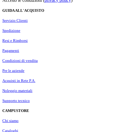
Accetto le condizioni (
privacy policy
)
GUIDA ALL'ACQUISTO
Servizio Clienti
Spedizione
Resi e Rimborsi
Pagamenti
Condizioni di vendita
Per le aziende
Acquisti in Rete P.A.
Noleggio materiali
Supporto tecnico
CAMPUSTORE
Chi siamo
Cataloghi