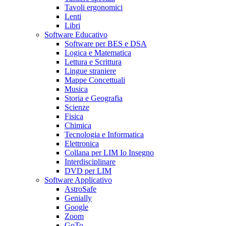
Tavoli ergonomici
Lenti
Libri
Software Educativo
Software per BES e DSA
Logica e Matematica
Lettura e Scrittura
Lingue straniere
Mappe Concettuali
Musica
Storia e Geografia
Scienze
Fisica
Chimica
Tecnologia e Informatica
Elettronica
Collana per LIM Io Insegno
Interdisciplinare
DVD per LIM
Software Applicativo
AstroSafe
Genially
Google
Zoom
GoTo