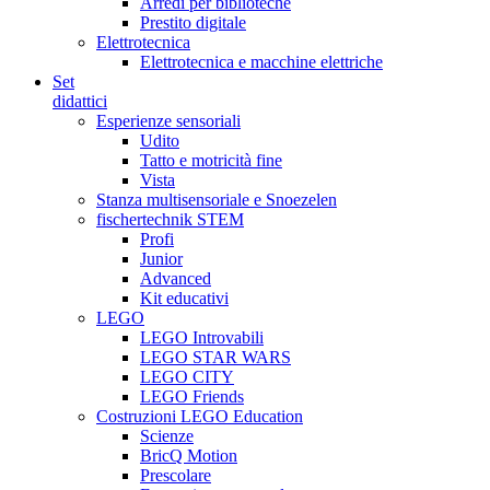
Arredi per biblioteche
Prestito digitale
Elettrotecnica
Elettrotecnica e macchine elettriche
Set
didattici
Esperienze sensoriali
Udito
Tatto e motricità fine
Vista
Stanza multisensoriale e Snoezelen
fischertechnik STEM
Profi
Junior
Advanced
Kit educativi
LEGO
LEGO Introvabili
LEGO STAR WARS
LEGO CITY
LEGO Friends
Costruzioni LEGO Education
Scienze
BricQ Motion
Prescolare