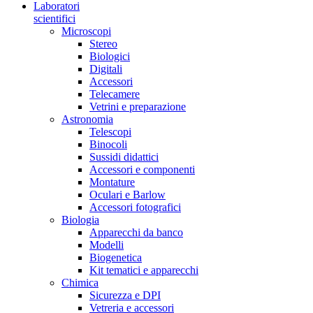
Laboratori
scientifici
Microscopi
Stereo
Biologici
Digitali
Accessori
Telecamere
Vetrini e preparazione
Astronomia
Telescopi
Binocoli
Sussidi didattici
Accessori e componenti
Montature
Oculari e Barlow
Accessori fotografici
Biologia
Apparecchi da banco
Modelli
Biogenetica
Kit tematici e apparecchi
Chimica
Sicurezza e DPI
Vetreria e accessori