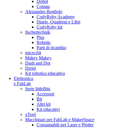
Dobot
Comau
Alessandro Bogliolo
CodyRoby Academy
Diario, Quaderni e Libri
CodyRoby kit
fischertechnik
Plus
Robotic
Parti di ricambio
micro:bit
Makey Makey
Dash and Dot
Droni
Kit robotica educativa
Elettronica
e FabLab
Serie littleBits
Accessori
Bit
Altri kit
Kit educativi
xTool
Macchinari per FabLab e MakerSpace
Consumabili per Laser e Plotter