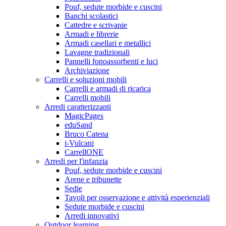
Pouf, sedute morbide e cuscini
Banchi scolastici
Cattedre e scrivanie
Armadi e librerie
Armadi casellari e metallici
Lavagne tradizionali
Pannelli fonoassorbenti e luci
Archiviazione
Carrelli e soluzioni mobili
Carrelli e armadi di ricarica
Carrelli mobili
Arredi caratterizzanti
MagicPages
eduSand
Bruco Catena
i-Vulcani
CarrellONE
Arredi per l'infanzia
Pouf, sedute morbide e cuscini
Arene e tribunette
Sedie
Tavoli per osservazione e attività esperienziali
Sedute morbide e cuscini
Arredi innovativi
Outdoor learning