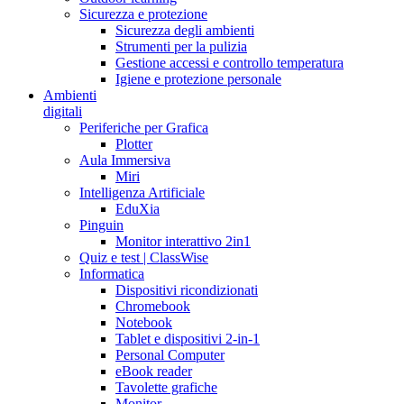
Sicurezza e protezione
Sicurezza degli ambienti
Strumenti per la pulizia
Gestione accessi e controllo temperatura
Igiene e protezione personale
Ambienti
digitali
Periferiche per Grafica
Plotter
Aula Immersiva
Miri
Intelligenza Artificiale
EduXia
Pinguin
Monitor interattivo 2in1
Quiz e test | ClassWise
Informatica
Dispositivi ricondizionati
Chromebook
Notebook
Tablet e dispositivi 2-in-1
Personal Computer
eBook reader
Tavolette grafiche
Monitor