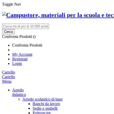
Toggle Nav
Cerca
Confronta Prodotti (
)
Confronta Prodotti
My Account
Registrati
Login
Carrello
Carrello
Menu
Arredo
didattico
Arredo scolastico di base
Banchi da lavoro
Sedie e sgabelli
Poltroncine