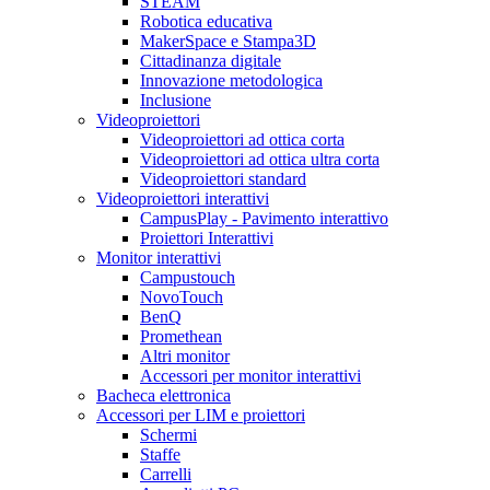
STEAM
Robotica educativa
MakerSpace e Stampa3D
Cittadinanza digitale
Innovazione metodologica
Inclusione
Videoproiettori
Videoproiettori ad ottica corta
Videoproiettori ad ottica ultra corta
Videoproiettori standard
Videoproiettori interattivi
CampusPlay - Pavimento interattivo
Proiettori Interattivi
Monitor interattivi
Campustouch
NovoTouch
BenQ
Promethean
Altri monitor
Accessori per monitor interattivi
Bacheca elettronica
Accessori per LIM e proiettori
Schermi
Staffe
Carrelli