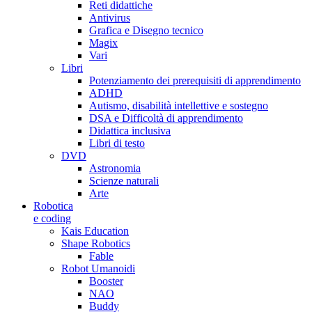
Reti didattiche
Antivirus
Grafica e Disegno tecnico
Magix
Vari
Libri
Potenziamento dei prerequisiti di apprendimento
ADHD
Autismo, disabilità intellettive e sostegno
DSA e Difficoltà di apprendimento
Didattica inclusiva
Libri di testo
DVD
Astronomia
Scienze naturali
Arte
Robotica
e coding
Kais Education
Shape Robotics
Fable
Robot Umanoidi
Booster
NAO
Buddy