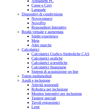
Armadietti PC
Casse e Cavi
Lampade
Dispositivi di condivisione
Novoconnect
NovoPro
Risponditori Interattivi
Realtà virtuale e aumentata
Simbi experience
Meta
Altre marche
Calcolatrici
Calcolatrici Grafico-Simboliche CAS
Calcolatrici grafiche
Calcolatrici scientifiche
Calcolatrici finanziarie
Sistemi di acquisizione on line
Totem multimediali
Ausili e inclusione
Attività sensoriali
Robotica per inclusione
Monitor interattivi per inclusione
Tastiere speciali
Tavoli ergonomici
Lenti