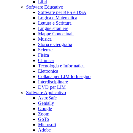
Libri
Software Educativo
Software per BES e DSA
Logica e Matematica
Lettura e Scrittura
Lingue straniere
Mappe Concettuali
Musica
Storia e Geografia
Scienze
Fisica
Chimica
Tecnologia e Informatica
Elettronica
Collana per LIM Io Insegno
Interdisciplinare
DVD per LIM
Software Applicativo
AstroSafe
Genially
Google
Zoom
GoTo
Microsoft
Adobe