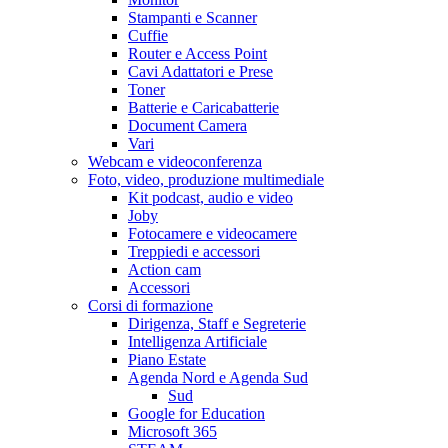
Stampanti e Scanner
Cuffie
Router e Access Point
Cavi Adattatori e Prese
Toner
Batterie e Caricabatterie
Document Camera
Vari
Webcam e videoconferenza
Foto, video, produzione multimediale
Kit podcast, audio e video
Joby
Fotocamere e videocamere
Treppiedi e accessori
Action cam
Accessori
Corsi di formazione
Dirigenza, Staff e Segreterie
Intelligenza Artificiale
Piano Estate
Agenda Nord e Agenda Sud
Sud
Google for Education
Microsoft 365