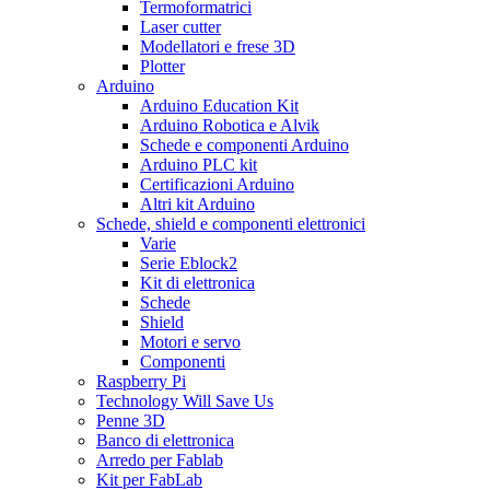
Termoformatrici
Laser cutter
Modellatori e frese 3D
Plotter
Arduino
Arduino Education Kit
Arduino Robotica e Alvik
Schede e componenti Arduino
Arduino PLC kit
Certificazioni Arduino
Altri kit Arduino
Schede, shield e componenti elettronici
Varie
Serie Eblock2
Kit di elettronica
Schede
Shield
Motori e servo
Componenti
Raspberry Pi
Technology Will Save Us
Penne 3D
Banco di elettronica
Arredo per Fablab
Kit per FabLab