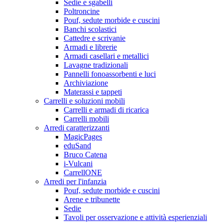
Sedie e sgabelli
Poltroncine
Pouf, sedute morbide e cuscini
Banchi scolastici
Cattedre e scrivanie
Armadi e librerie
Armadi casellari e metallici
Lavagne tradizionali
Pannelli fonoassorbenti e luci
Archiviazione
Materassi e tappeti
Carrelli e soluzioni mobili
Carrelli e armadi di ricarica
Carrelli mobili
Arredi caratterizzanti
MagicPages
eduSand
Bruco Catena
i-Vulcani
CarrellONE
Arredi per l'infanzia
Pouf, sedute morbide e cuscini
Arene e tribunette
Sedie
Tavoli per osservazione e attività esperienziali