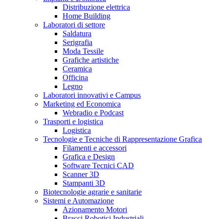
Distribuzione elettrica
Home Building
Laboratori di settore
Saldatura
Serigrafia
Moda Tessile
Grafiche artistiche
Ceramica
Officina
Legno
Laboratori innovativi e Campus
Marketing ed Economica
Webradio e Podcast
Trasporti e logistica
Logistica
Tecnologie e Tecniche di Rappresentazione Grafica
Filamenti e accessori
Grafica e Design
Software Tecnici CAD
Scanner 3D
Stampanti 3D
Biotecnologie agrarie e sanitarie
Sistemi e Automazione
Azionamento Motori
Bracci Robotici Industriali