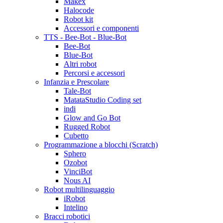
Makex
Halocode
Robot kit
Accessori e componenti
TTS - Bee-Bot - Blue-Bot
Bee-Bot
Blue-Bot
Altri robot
Percorsi e accessori
Infanzia e Prescolare
Tale-Bot
MatataStudio Coding set
indi
Glow and Go Bot
Rugged Robot
Cubetto
Programmazione a blocchi (Scratch)
Sphero
Ozobot
VinciBot
Nous AI
Robot multilinguaggio
iRobot
Intelino
Bracci robotici