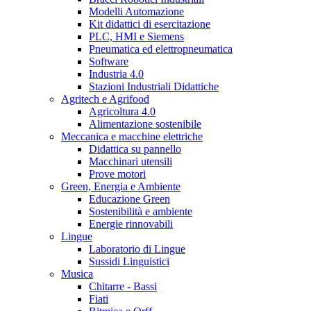
Modelli Automazione
Kit didattici di esercitazione
PLC, HMI e Siemens
Pneumatica ed elettropneumatica
Software
Industria 4.0
Stazioni Industriali Didattiche
Agritech e Agrifood
Agricoltura 4.0
Alimentazione sostenibile
Meccanica e macchine elettriche
Didattica su pannello
Macchinari utensili
Prove motori
Green, Energia e Ambiente
Educazione Green
Sostenibilità e ambiente
Energie rinnovabili
Lingue
Laboratorio di Lingue
Sussidi Linguistici
Musica
Chitarre - Bassi
Fiati