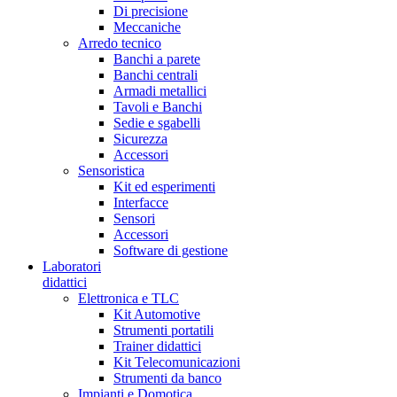
Di precisione
Meccaniche
Arredo tecnico
Banchi a parete
Banchi centrali
Armadi metallici
Tavoli e Banchi
Sedie e sgabelli
Sicurezza
Accessori
Sensoristica
Kit ed esperimenti
Interfacce
Sensori
Accessori
Software di gestione
Laboratori
didattici
Elettronica e TLC
Kit Automotive
Strumenti portatili
Trainer didattici
Kit Telecomunicazioni
Strumenti da banco
Impianti e Domotica