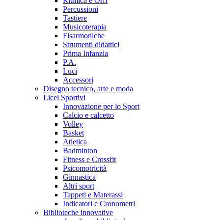
Ritmica e Orff
Percussioni
Tastiere
Musicoterapia
Fisarmoniche
Strumenti didattici
Prima Infanzia
P.A.
Luci
Accessori
Disegno tecnico, arte e moda
Licei Sportivi
Innovazione per lo Sport
Calcio e calcetto
Volley
Basket
Atletica
Badminton
Fitness e Crossfit
Psicomotricità
Ginnastica
Altri sport
Tappeti e Materassi
Indicatori e Cronometri
Biblioteche innovative