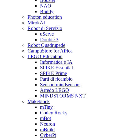
Booster
NAO
Buddy
Photon education
MirokAI
Robot di Servizio
uServe
Double 3
Robot Quadrupede
CampuStore for Africa
LEGO Education
Informatica e IA
SPIKE Essential
SPIKE Prime
Parti di ricambio
Sensori mindsensors
Arredo LEGO
MINDSTORMS NXT
Makeblock
mTiny
Codey Rocky
mBot
Neuron
mBuild
CyberPi