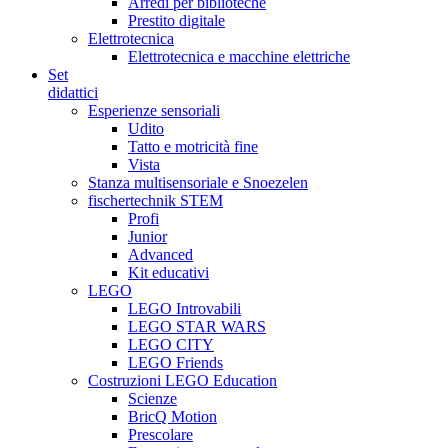
Arredi per biblioteche
Prestito digitale
Elettrotecnica
Elettrotecnica e macchine elettriche
Set
didattici
Esperienze sensoriali
Udito
Tatto e motricità fine
Vista
Stanza multisensoriale e Snoezelen
fischertechnik STEM
Profi
Junior
Advanced
Kit educativi
LEGO
LEGO Introvabili
LEGO STAR WARS
LEGO CITY
LEGO Friends
Costruzioni LEGO Education
Scienze
BricQ Motion
Prescolare