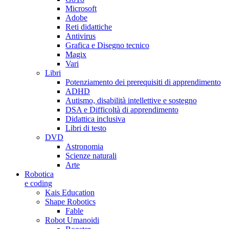
Microsoft
Adobe
Reti didattiche
Antivirus
Grafica e Disegno tecnico
Magix
Vari
Libri
Potenziamento dei prerequisiti di apprendimento
ADHD
Autismo, disabilità intellettive e sostegno
DSA e Difficoltà di apprendimento
Didattica inclusiva
Libri di testo
DVD
Astronomia
Scienze naturali
Arte
Robotica
e coding
Kais Education
Shape Robotics
Fable
Robot Umanoidi