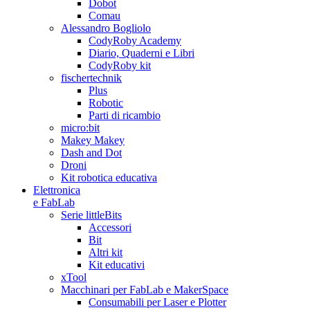
Dobot
Comau
Alessandro Bogliolo
CodyRoby Academy
Diario, Quaderni e Libri
CodyRoby kit
fischertechnik
Plus
Robotic
Parti di ricambio
micro:bit
Makey Makey
Dash and Dot
Droni
Kit robotica educativa
Elettronica
e FabLab
Serie littleBits
Accessori
Bit
Altri kit
Kit educativi
xTool
Macchinari per FabLab e MakerSpace
Consumabili per Laser e Plotter