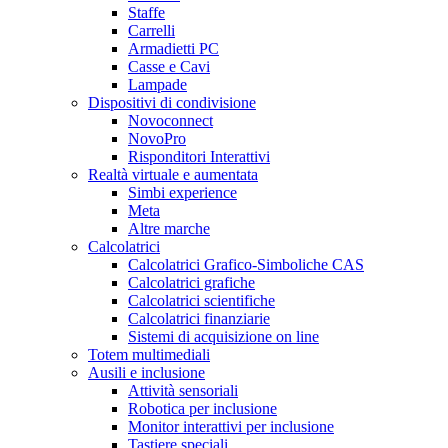
Staffe
Carrelli
Armadietti PC
Casse e Cavi
Lampade
Dispositivi di condivisione
Novoconnect
NovoPro
Risponditori Interattivi
Realtà virtuale e aumentata
Simbi experience
Meta
Altre marche
Calcolatrici
Calcolatrici Grafico-Simboliche CAS
Calcolatrici grafiche
Calcolatrici scientifiche
Calcolatrici finanziarie
Sistemi di acquisizione on line
Totem multimediali
Ausili e inclusione
Attività sensoriali
Robotica per inclusione
Monitor interattivi per inclusione
Tastiere speciali