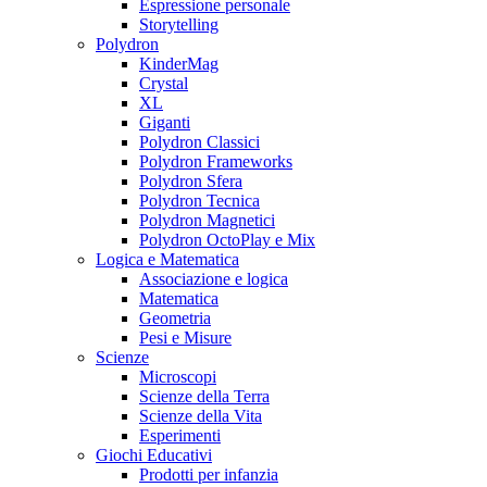
Espressione personale
Storytelling
Polydron
KinderMag
Crystal
XL
Giganti
Polydron Classici
Polydron Frameworks
Polydron Sfera
Polydron Tecnica
Polydron Magnetici
Polydron OctoPlay e Mix
Logica e Matematica
Associazione e logica
Matematica
Geometria
Pesi e Misure
Scienze
Microscopi
Scienze della Terra
Scienze della Vita
Esperimenti
Giochi Educativi
Prodotti per infanzia