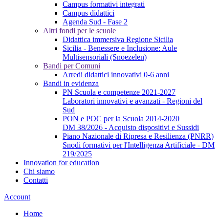
Campus formativi integrati
Campus didattici
Agenda Sud - Fase 2
Altri fondi per le scuole
Didattica immersiva Regione Sicilia
Sicilia - Benessere e Inclusione: Aule
Multisensoriali (Snoezelen)
Bandi per Comuni
Arredi didattici innovativi 0-6 anni
Bandi in evidenza
PN Scuola e competenze 2021-2027
Laboratori innovativi e avanzati - Regioni del
Sud
PON e POC per la Scuola 2014-2020
DM 38/2026 - Acquisto dispositivi e Sussidi
Piano Nazionale di Ripresa e Resilienza (PNRR)
Snodi formativi per l'Intelligenza Artificiale - DM
219/2025
Innovation for education
Chi siamo
Contatti
Account
Home