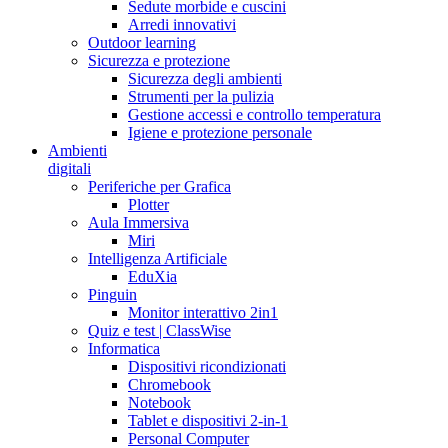
Sedute morbide e cuscini
Arredi innovativi
Outdoor learning
Sicurezza e protezione
Sicurezza degli ambienti
Strumenti per la pulizia
Gestione accessi e controllo temperatura
Igiene e protezione personale
Ambienti
digitali
Periferiche per Grafica
Plotter
Aula Immersiva
Miri
Intelligenza Artificiale
EduXia
Pinguin
Monitor interattivo 2in1
Quiz e test | ClassWise
Informatica
Dispositivi ricondizionati
Chromebook
Notebook
Tablet e dispositivi 2-in-1
Personal Computer