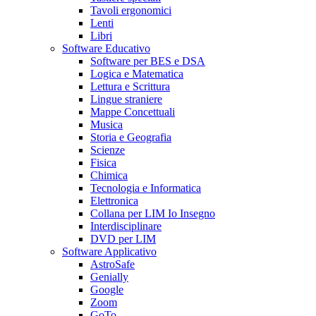
Tavoli ergonomici
Lenti
Libri
Software Educativo
Software per BES e DSA
Logica e Matematica
Lettura e Scrittura
Lingue straniere
Mappe Concettuali
Musica
Storia e Geografia
Scienze
Fisica
Chimica
Tecnologia e Informatica
Elettronica
Collana per LIM Io Insegno
Interdisciplinare
DVD per LIM
Software Applicativo
AstroSafe
Genially
Google
Zoom
GoTo