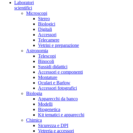
Laboratori
scientifici
Microscopi
Stereo
Biologici
Digitali
Accessori
Telecamere
Vetrini e preparazione
Astronomia
Telescopi
Binocoli
Sussidi didattici
Accessori e componenti
Montature
Oculari e Barlow
Accessori fotografici
Biologia
Apparecchi da banco
Modelli
Biogenetica
Kit tematici e apparecchi
Chimica
Sicurezza e DPI
Vetreria e accessori