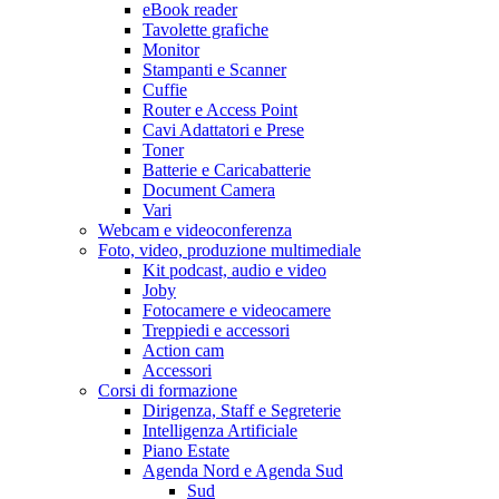
eBook reader
Tavolette grafiche
Monitor
Stampanti e Scanner
Cuffie
Router e Access Point
Cavi Adattatori e Prese
Toner
Batterie e Caricabatterie
Document Camera
Vari
Webcam e videoconferenza
Foto, video, produzione multimediale
Kit podcast, audio e video
Joby
Fotocamere e videocamere
Treppiedi e accessori
Action cam
Accessori
Corsi di formazione
Dirigenza, Staff e Segreterie
Intelligenza Artificiale
Piano Estate
Agenda Nord e Agenda Sud
Sud