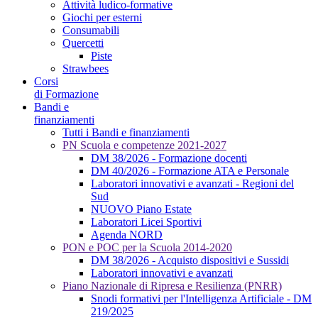
Attività ludico-formative
Giochi per esterni
Consumabili
Quercetti
Piste
Strawbees
Corsi
di Formazione
Bandi e
finanziamenti
Tutti i Bandi e finanziamenti
PN Scuola e competenze 2021-2027
DM 38/2026 - Formazione docenti
DM 40/2026 - Formazione ATA e Personale
Laboratori innovativi e avanzati - Regioni del
Sud
NUOVO Piano Estate
Laboratori Licei Sportivi
Agenda NORD
PON e POC per la Scuola 2014-2020
DM 38/2026 - Acquisto dispositivi e Sussidi
Laboratori innovativi e avanzati
Piano Nazionale di Ripresa e Resilienza (PNRR)
Snodi formativi per l'Intelligenza Artificiale - DM
219/2025