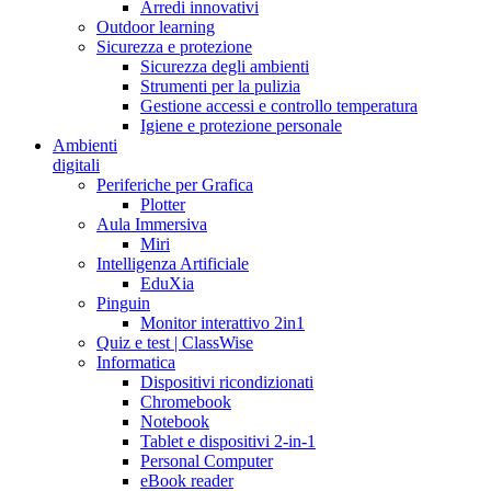
Arredi innovativi
Outdoor learning
Sicurezza e protezione
Sicurezza degli ambienti
Strumenti per la pulizia
Gestione accessi e controllo temperatura
Igiene e protezione personale
Ambienti
digitali
Periferiche per Grafica
Plotter
Aula Immersiva
Miri
Intelligenza Artificiale
EduXia
Pinguin
Monitor interattivo 2in1
Quiz e test | ClassWise
Informatica
Dispositivi ricondizionati
Chromebook
Notebook
Tablet e dispositivi 2-in-1
Personal Computer
eBook reader