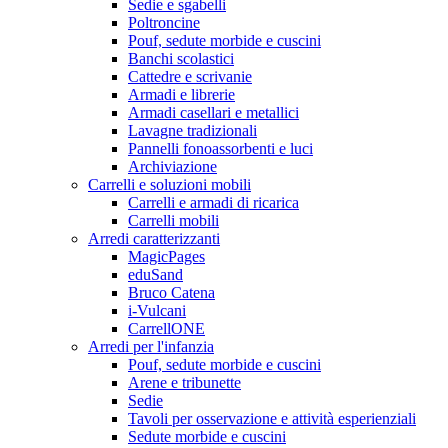
Sedie e sgabelli
Poltroncine
Pouf, sedute morbide e cuscini
Banchi scolastici
Cattedre e scrivanie
Armadi e librerie
Armadi casellari e metallici
Lavagne tradizionali
Pannelli fonoassorbenti e luci
Archiviazione
Carrelli e soluzioni mobili
Carrelli e armadi di ricarica
Carrelli mobili
Arredi caratterizzanti
MagicPages
eduSand
Bruco Catena
i-Vulcani
CarrellONE
Arredi per l'infanzia
Pouf, sedute morbide e cuscini
Arene e tribunette
Sedie
Tavoli per osservazione e attività esperienziali
Sedute morbide e cuscini