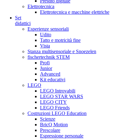
Prestito digitale
Elettrotecnica
Elettrotecnica e macchine elettriche
Set
didattici
Esperienze sensoriali
Udito
Tatto e motricità fine
Vista
Stanza multisensoriale e Snoezelen
fischertechnik STEM
Profi
Junior
Advanced
Kit educativi
LEGO
LEGO Introvabili
LEGO STAR WARS
LEGO CITY
LEGO Friends
Costruzioni LEGO Education
Scienze
BricQ Motion
Prescolare
Espressione personale