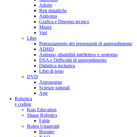
Adobe
Reti didattiche
Antivirus
Grafica e Disegno tecnico
Magix
Vari
Libri
Potenziamento dei prerequisiti di apprendimento
ADHD
Autismo, disabilità intellettive e sostegno
DSA e Difficoltà di apprendimento
Didattica inclusiva
Libri di testo
DVD
Astronomia
Scienze naturali
Arte
Robotica
e coding
Kais Education
Shape Robotics
Fable
Robot Umanoidi
Booster