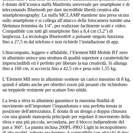
è dotato dell’iconica staffa Manfrotto universale per smartphone e di
telecomando Bluetooth per dare incredibile libertà creativa alla
smartphoneography. La staffa MCLAMP mantiene una presa sicura
sullo smartphone e si collega all’attacco della fotocamera tramite una
filettatura femmina da 1/4'', per realizzare facilmente scatti e video.
Compatibile con tutti gli smartphone fino a 8,4 cm (3,2'') di
larghezza. La tecnologia Bluetooth® a pulsante singolo funziona
fino a 27,5 m dal telefono e non richiede l’installazione di app.
Ultracompatto, leggero e affidabile, l’Element MII Mobile BT nero
in alluminio unisce una struttura di qualità superiore a caratteristiche
imprescindibili ed è perfetto per liberare la tua creatività. Si allunga
fino a 160 cm, si accorcia fino a 42,5 cm e pesa solo 1,55 kg.
L’Element MII nero in alluminio sostiene un carico massimo di 8 kg,
quindi è adatto anche per obiettivi zoom più pesanti che richiedono
un treppiede resistente per scattare foto nitide.
La testa a sfera in alluminio garantisce la massima fluidità di
movimento nell’impostare l’inquadratura e una perfetta tenuta in
posizione dell'attrezzatura. È dotata di un design a doppia chiusura
con una grande manopola principale per regolare il movimento della
sfera e una più piccola, secondaria, per il blocco indipendente del
pan a 360°. La piastra inclusa 200PL-PRO Light in tecnopolimero
di alta qualità, robusta ma leggera, è compatibile con attacchi di tipo