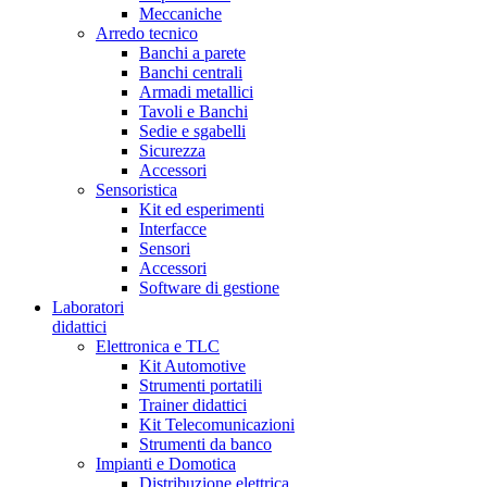
Meccaniche
Arredo tecnico
Banchi a parete
Banchi centrali
Armadi metallici
Tavoli e Banchi
Sedie e sgabelli
Sicurezza
Accessori
Sensoristica
Kit ed esperimenti
Interfacce
Sensori
Accessori
Software di gestione
Laboratori
didattici
Elettronica e TLC
Kit Automotive
Strumenti portatili
Trainer didattici
Kit Telecomunicazioni
Strumenti da banco
Impianti e Domotica
Distribuzione elettrica