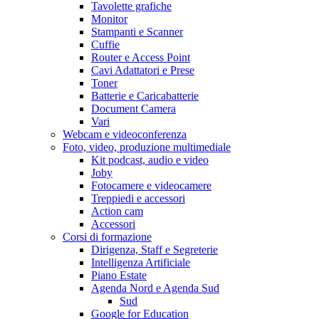
Tavolette grafiche
Monitor
Stampanti e Scanner
Cuffie
Router e Access Point
Cavi Adattatori e Prese
Toner
Batterie e Caricabatterie
Document Camera
Vari
Webcam e videoconferenza
Foto, video, produzione multimediale
Kit podcast, audio e video
Joby
Fotocamere e videocamere
Treppiedi e accessori
Action cam
Accessori
Corsi di formazione
Dirigenza, Staff e Segreterie
Intelligenza Artificiale
Piano Estate
Agenda Nord e Agenda Sud
Sud
Google for Education