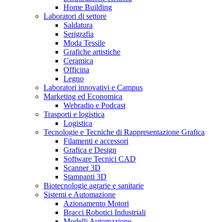
Home Building
Laboratori di settore
Saldatura
Serigrafia
Moda Tessile
Grafiche artistiche
Ceramica
Officina
Legno
Laboratori innovativi e Campus
Marketing ed Economica
Webradio e Podcast
Trasporti e logistica
Logistica
Tecnologie e Tecniche di Rappresentazione Grafica
Filamenti e accessori
Grafica e Design
Software Tecnici CAD
Scanner 3D
Stampanti 3D
Biotecnologie agrarie e sanitarie
Sistemi e Automazione
Azionamento Motori
Bracci Robotici Industriali
Modelli Automazione