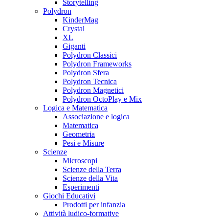
Storytelling
Polydron
KinderMag
Crystal
XL
Giganti
Polydron Classici
Polydron Frameworks
Polydron Sfera
Polydron Tecnica
Polydron Magnetici
Polydron OctoPlay e Mix
Logica e Matematica
Associazione e logica
Matematica
Geometria
Pesi e Misure
Scienze
Microscopi
Scienze della Terra
Scienze della Vita
Esperimenti
Giochi Educativi
Prodotti per infanzia
Attività ludico-formative