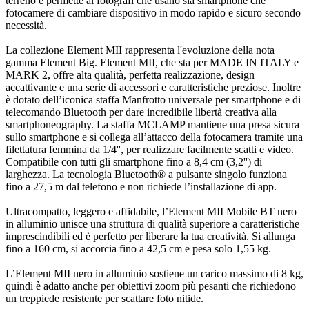
terreno e permette ai fotografi che usano sia smartphone che
fotocamere di cambiare dispositivo in modo rapido e sicuro secondo
necessità.
La collezione Element MII rappresenta l'evoluzione della nota
gamma Element Big. Element MII, che sta per MADE IN ITALY e
MARK 2, offre alta qualità, perfetta realizzazione, design
accattivante e una serie di accessori e caratteristiche preziose. Inoltre
è dotato dell’iconica staffa Manfrotto universale per smartphone e di
telecomando Bluetooth per dare incredibile libertà creativa alla
smartphoneography. La staffa MCLAMP mantiene una presa sicura
sullo smartphone e si collega all’attacco della fotocamera tramite una
filettatura femmina da 1/4'', per realizzare facilmente scatti e video.
Compatibile con tutti gli smartphone fino a 8,4 cm (3,2'') di
larghezza. La tecnologia Bluetooth® a pulsante singolo funziona
fino a 27,5 m dal telefono e non richiede l’installazione di app.
Ultracompatto, leggero e affidabile, l’Element MII Mobile BT nero
in alluminio unisce una struttura di qualità superiore a caratteristiche
imprescindibili ed è perfetto per liberare la tua creatività. Si allunga
fino a 160 cm, si accorcia fino a 42,5 cm e pesa solo 1,55 kg.
L’Element MII nero in alluminio sostiene un carico massimo di 8 kg,
quindi è adatto anche per obiettivi zoom più pesanti che richiedono
un treppiede resistente per scattare foto nitide.