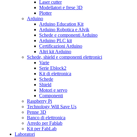
Laser cutter
Modellatori e frese 3D
Plotter
Arduino
Arduino Education Kit
Arduino Robotica e Alvik
Schede e componenti Arduino
Arduino PLC kit
Certificazioni Arduino
Altri kit Arduino
Schede, shield e componenti elettronici
Varie
Serie Eblock2
Kit di elettronica
Schede
Shield
Motori e servo
Componenti
Raspberry Pi
Technology Will Save Us
Penne 3D
Banco di elettronica
Arredo per Fablab
Kit per FabLab
Laboratori