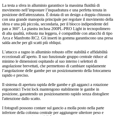
La testa a sfera in alluminio garantisce la massima fluidità di
movimento nell’impostare l’inquadratura e una perfetta tenuta in
posizione dell'attrezzatura. È dotata di un design a doppia chiusura
con una grande manopola principale per regolare il movimento della
sfera e una più piccola, secondaria, per il blocco indipendente del
pan a 360°. La piastra inclusa 200PL-PRO Light in tecnopolimero
di alta qualità, robusta ma leggera, è compatibile con attacchi di tipo
Arca e Manfrotto RC2. Gli inserti in gomma garantiscono una presa
salda anche per gli scatti più obliqui.
L’attacco a ragno in alluminio robusto offre stabilità e affidabilità
eccezionali all’aperto. Il suo funzionale gruppo centrale riduce al
minimo le dimensioni ospitando al suo interno i selettori di
angolazione brevettati, che permettono di cambiare rapidamente
l’angolazione delle gambe per un posizionamento della fotocamera
rapido e preciso.
Il sistema di apertura rapida delle gambe e gli agganci a rotazione
ergonomici Twist lock mantengono stabilmente le gambe in
posizione, garantendo un posizionamento rapido senza distogliere
l'attenzione dallo scatto.
I fotografi possono contare sul gancio a molla posto nella parte
inferiore della colonna centrale per aggiungere ulteriore peso e