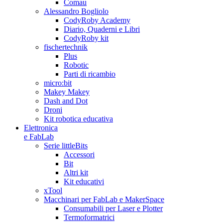
Comau
Alessandro Bogliolo
CodyRoby Academy
Diario, Quaderni e Libri
CodyRoby kit
fischertechnik
Plus
Robotic
Parti di ricambio
micro:bit
Makey Makey
Dash and Dot
Droni
Kit robotica educativa
Elettronica
e FabLab
Serie littleBits
Accessori
Bit
Altri kit
Kit educativi
xTool
Macchinari per FabLab e MakerSpace
Consumabili per Laser e Plotter
Termoformatrici