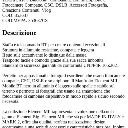
Fotocamere Compatte, CSC, DSLR, Accessori Fotografia,
Creazione Contenuti, Vlog
COD: 353637
COD.MEPA: 353637CS
Descrizione
Staffa e telecomando BT per creare contenuti eccezionali
Struttura in alluminio resistente, compatta e leggera
Il suo stile accattivante lo distingue dalla massa
Trasporto facile e comodo grazie alla sua sacca imbottita
Standard di sicurezza garantiti da conformità UNI/PdR 105:2021
Perfetto per appassionati e fotografi esordienti che usano fotocamere
compatte, CSC, DSLR e smartphone. Il Manfrotto Element MII
Mobile BT nero in alluminio è leggero sulle spalle e stabile sul
terreno e permette ai fotografi che usano sia smartphone che
fotocamere di cambiare dispositivo in modo rapido e sicuro secondo
necessità.
La collezione Element MII rappresenta l'evoluzione della nota
gamma Element Big. Element MII, che sta per MADE IN ITALY e
MARK 2, offre alta qualità, perfetta realizzazione, design
accattivante e una serie di accessori e caratteristiche preziose. Inoltre