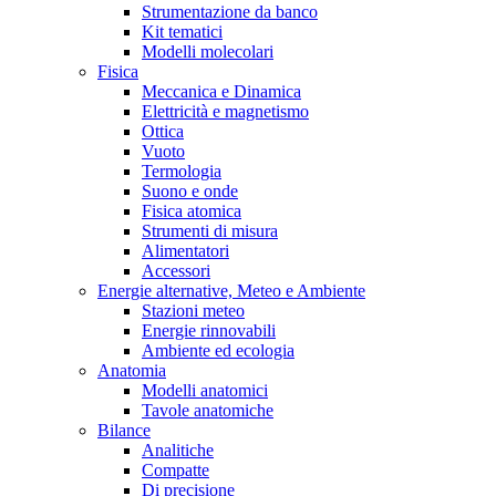
Strumentazione da banco
Kit tematici
Modelli molecolari
Fisica
Meccanica e Dinamica
Elettricità e magnetismo
Ottica
Vuoto
Termologia
Suono e onde
Fisica atomica
Strumenti di misura
Alimentatori
Accessori
Energie alternative, Meteo e Ambiente
Stazioni meteo
Energie rinnovabili
Ambiente ed ecologia
Anatomia
Modelli anatomici
Tavole anatomiche
Bilance
Analitiche
Compatte
Di precisione