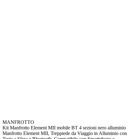
MANFROTTO
Kit Manfrotto Element MII mobile BT 4 sezioni nero alluminio
Manfrotto Element MII, Treppiede da Viaggio in Alluminio con
Testa a Sfera e Bluetooth, Compatibile con Smartphone e