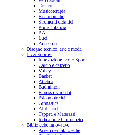
Percussioni
Tastiere
Musicoterapia
Fisarmoniche
Strumenti didattici
Prima Infanzia
P.A.
Luci
Accessori
Disegno tecnico, arte e moda
Licei Sportivi
Innovazione per lo Sport
Calcio e calcetto
Volley
Basket
Atletica
Badminton
Fitness e Crossfit
Psicomotricità
Ginnastica
Altri sport
Tappeti e Materassi
Indicatori e Cronometri
Biblioteche innovative
Arredi per biblioteche