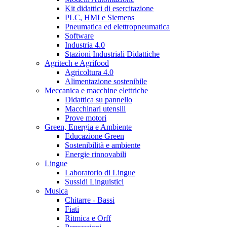
Kit didattici di esercitazione
PLC, HMI e Siemens
Pneumatica ed elettropneumatica
Software
Industria 4.0
Stazioni Industriali Didattiche
Agritech e Agrifood
Agricoltura 4.0
Alimentazione sostenibile
Meccanica e macchine elettriche
Didattica su pannello
Macchinari utensili
Prove motori
Green, Energia e Ambiente
Educazione Green
Sostenibilità e ambiente
Energie rinnovabili
Lingue
Laboratorio di Lingue
Sussidi Linguistici
Musica
Chitarre - Bassi
Fiati
Ritmica e Orff