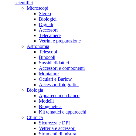
scientifici
Microscopi
Stereo
Biologici
Digitali
Accessori
Telecamere
Vetrini e preparazione
Astronomia
Telescopi
Binocoli
Sussidi didattici
Accessori e componenti
Montature
Oculari e Barlow
Accessori fotografici
Biologia
Apparecchi da banco
Modelli
Biogenetica
Kit tematici e apparecchi
Chimica
Sicurezza e DPI
Vetreria e accessori
Strumenti di misura