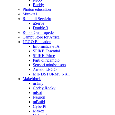
NAO
Buddy
Photon education
MirokAI
Robot di Servizio
uServe
Double 3
Robot Quadrupede
CampuStore for Africa
LEGO Education
Informatica e IA
SPIKE Essential
SPIKE Prime
Parti di ricambio
Sensori mindsensors
Arredo LEGO
MINDSTORMS NXT
Makeblock
mTiny
Codey Rocky
mBot
Neuron
mBuild
CyberPi
Makex