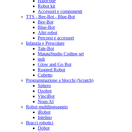
Halocode
Robot kit
Accessori e componenti
TTS - Bee-Bot - Blue-Bot
Bee-Bot
Blue-Bot
Altri robot
Percorsi e accessori
Infanzia e Prescolare
Tale-Bot
MatataStudio Coding set
indi
Glow and Go Bot
Rugged Robot
Cubetto
Programmazione a blocchi (Scratch)
Sphero
Ozobot
VinciBot
Nous AI
Robot multilinguaggio
iRobot
Intelino
Bracci robotici
Dobot