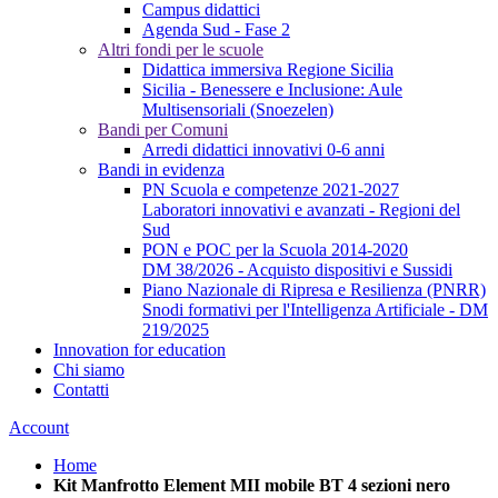
Campus didattici
Agenda Sud - Fase 2
Altri fondi per le scuole
Didattica immersiva Regione Sicilia
Sicilia - Benessere e Inclusione: Aule
Multisensoriali (Snoezelen)
Bandi per Comuni
Arredi didattici innovativi 0-6 anni
Bandi in evidenza
PN Scuola e competenze 2021-2027
Laboratori innovativi e avanzati - Regioni del
Sud
PON e POC per la Scuola 2014-2020
DM 38/2026 - Acquisto dispositivi e Sussidi
Piano Nazionale di Ripresa e Resilienza (PNRR)
Snodi formativi per l'Intelligenza Artificiale - DM
219/2025
Innovation for education
Chi siamo
Contatti
Account
Home
Kit Manfrotto Element MII mobile BT 4 sezioni nero