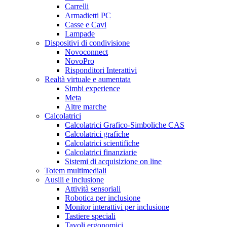
Carrelli
Armadietti PC
Casse e Cavi
Lampade
Dispositivi di condivisione
Novoconnect
NovoPro
Risponditori Interattivi
Realtà virtuale e aumentata
Simbi experience
Meta
Altre marche
Calcolatrici
Calcolatrici Grafico-Simboliche CAS
Calcolatrici grafiche
Calcolatrici scientifiche
Calcolatrici finanziarie
Sistemi di acquisizione on line
Totem multimediali
Ausili e inclusione
Attività sensoriali
Robotica per inclusione
Monitor interattivi per inclusione
Tastiere speciali
Tavoli ergonomici