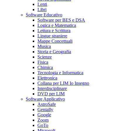
Lenti
Libri
Software Educativo
Software per BES e DSA
Logica e Matematica
Lettura e Scrittura
Lingue straniere
Mappe Concettuali
Musica
Storia e Geografia
Scienze
Fisica
Chimica
Tecnologia e Informatica
Elettronica
Collana per LIM Io Insegno
Interdisciplinare
DVD per LIM
Software Applicativo
AstroSafe
Genially
Google
Zoom
GoTo
Microsoft