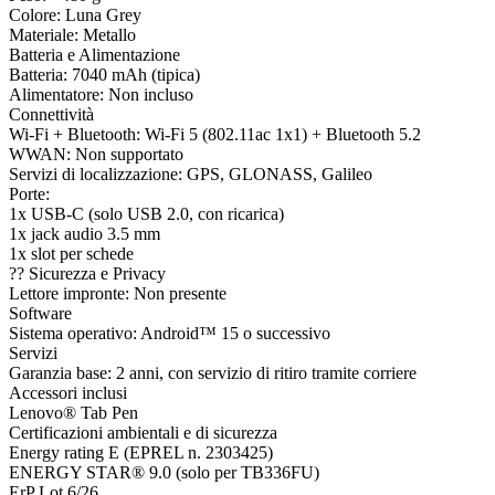
Colore: Luna Grey
Materiale: Metallo
Batteria e Alimentazione
Batteria: 7040 mAh (tipica)
Alimentatore: Non incluso
Connettività
Wi-Fi + Bluetooth: Wi-Fi 5 (802.11ac 1x1) + Bluetooth 5.2
WWAN: Non supportato
Servizi di localizzazione: GPS, GLONASS, Galileo
Porte:
1x USB-C (solo USB 2.0, con ricarica)
1x jack audio 3.5 mm
1x slot per schede
?? Sicurezza e Privacy
Lettore impronte: Non presente
Software
Sistema operativo: Android™ 15 o successivo
Servizi
Garanzia base: 2 anni, con servizio di ritiro tramite corriere
Accessori inclusi
Lenovo® Tab Pen
Certificazioni ambientali e di sicurezza
Energy rating E (EPREL n. 2303425)
ENERGY STAR® 9.0 (solo per TB336FU)
ErP Lot 6/26