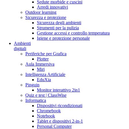
Sedute morbide e cuscini
Arredi innovativi
Outdoor learning
Sicurezza e protezione
Sicurezza degli ambienti
Strumenti per la pulizia
Gestione accessi e controllo temperatura
Igiene e protezione personale
Ambienti
digitali
Periferiche per Grafica
Plotter
Aula Immersiva
Miri
Intelligenza Artificiale
EduXia
Pinguin
Monitor interattivo 2in1
Quiz e test | ClassWise
Informatica
Dispositivi ricondizionati
Chromebook
Notebook
Tablet e dispositivi 2-in-1
Personal Computer