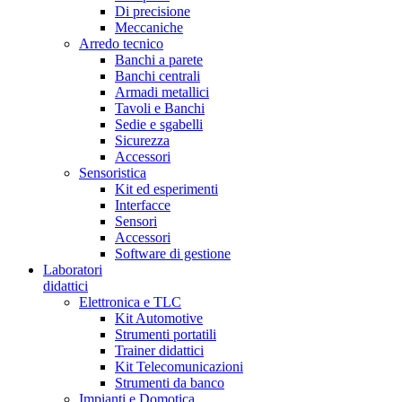
Di precisione
Meccaniche
Arredo tecnico
Banchi a parete
Banchi centrali
Armadi metallici
Tavoli e Banchi
Sedie e sgabelli
Sicurezza
Accessori
Sensoristica
Kit ed esperimenti
Interfacce
Sensori
Accessori
Software di gestione
Laboratori
didattici
Elettronica e TLC
Kit Automotive
Strumenti portatili
Trainer didattici
Kit Telecomunicazioni
Strumenti da banco
Impianti e Domotica