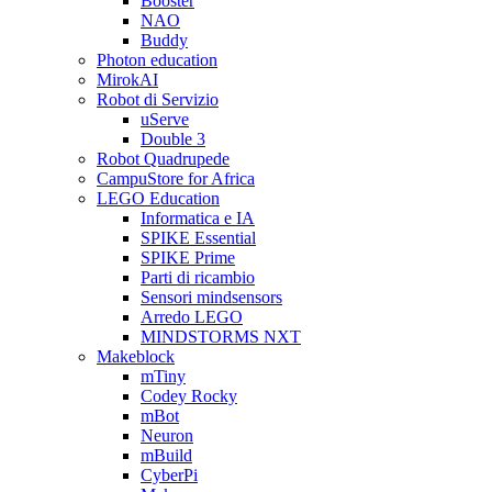
Booster
NAO
Buddy
Photon education
MirokAI
Robot di Servizio
uServe
Double 3
Robot Quadrupede
CampuStore for Africa
LEGO Education
Informatica e IA
SPIKE Essential
SPIKE Prime
Parti di ricambio
Sensori mindsensors
Arredo LEGO
MINDSTORMS NXT
Makeblock
mTiny
Codey Rocky
mBot
Neuron
mBuild
CyberPi