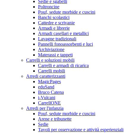
Sedie e sgabelli
Poltroncine
Pouf, sedute morbide e cuscini
Banchi scolastici
Cattedre e scrivanie
Armadi e librerie
Armadi casellari e metallici
Lavagne tradizionali
Pannelli fonoassorbenti e luci
Archiviazione
Materassi e tappeti
Carrelli e soluzioni mobili
Carrelli e armadi di ricarica
Carrelli mobili
Arredi caratterizzanti
MagicPages
eduSand
Bruco Catena
i-Vulcani
CarrellONE
Arredi per l'infanzia
Pouf, sedute morbide e cuscini
Arene e tribunette
Sedie
Tavoli per osservazione e attività esperienziali