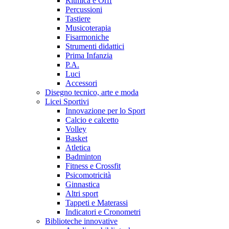
Ritmica e Orff
Percussioni
Tastiere
Musicoterapia
Fisarmoniche
Strumenti didattici
Prima Infanzia
P.A.
Luci
Accessori
Disegno tecnico, arte e moda
Licei Sportivi
Innovazione per lo Sport
Calcio e calcetto
Volley
Basket
Atletica
Badminton
Fitness e Crossfit
Psicomotricità
Ginnastica
Altri sport
Tappeti e Materassi
Indicatori e Cronometri
Biblioteche innovative