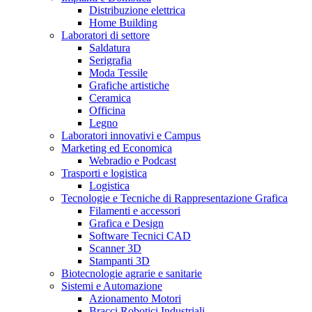
Distribuzione elettrica
Home Building
Laboratori di settore
Saldatura
Serigrafia
Moda Tessile
Grafiche artistiche
Ceramica
Officina
Legno
Laboratori innovativi e Campus
Marketing ed Economica
Webradio e Podcast
Trasporti e logistica
Logistica
Tecnologie e Tecniche di Rappresentazione Grafica
Filamenti e accessori
Grafica e Design
Software Tecnici CAD
Scanner 3D
Stampanti 3D
Biotecnologie agrarie e sanitarie
Sistemi e Automazione
Azionamento Motori
Bracci Robotici Industriali