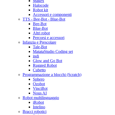
Makex
Halocode
Robot kit
Accessori e componenti
TTS - Bee-Bot - Blue-Bot
Bee-Bot
Blue-Bot
Altri robot
Percorsi e accessori
Infanzia e Prescolare
Tale-Bot
MatataStudio Coding set
indi
Glow and Go Bot
Rugged Robot
Cubetto
Programmazione a blocchi (Scratch)
Sphero
Ozobot
VinciBot
Nous AI
Robot multilinguaggio
iRobot
Intelino
Bracci robotici