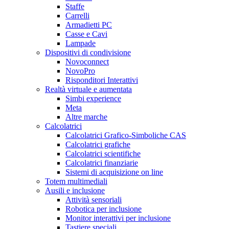
Staffe
Carrelli
Armadietti PC
Casse e Cavi
Lampade
Dispositivi di condivisione
Novoconnect
NovoPro
Risponditori Interattivi
Realtà virtuale e aumentata
Simbi experience
Meta
Altre marche
Calcolatrici
Calcolatrici Grafico-Simboliche CAS
Calcolatrici grafiche
Calcolatrici scientifiche
Calcolatrici finanziarie
Sistemi di acquisizione on line
Totem multimediali
Ausili e inclusione
Attività sensoriali
Robotica per inclusione
Monitor interattivi per inclusione
Tastiere speciali