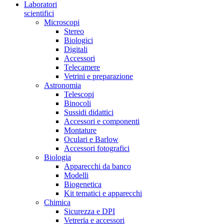
Laboratori
scientifici
Microscopi
Stereo
Biologici
Digitali
Accessori
Telecamere
Vetrini e preparazione
Astronomia
Telescopi
Binocoli
Sussidi didattici
Accessori e componenti
Montature
Oculari e Barlow
Accessori fotografici
Biologia
Apparecchi da banco
Modelli
Biogenetica
Kit tematici e apparecchi
Chimica
Sicurezza e DPI
Vetreria e accessori