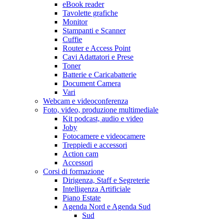
eBook reader
Tavolette grafiche
Monitor
Stampanti e Scanner
Cuffie
Router e Access Point
Cavi Adattatori e Prese
Toner
Batterie e Caricabatterie
Document Camera
Vari
Webcam e videoconferenza
Foto, video, produzione multimediale
Kit podcast, audio e video
Joby
Fotocamere e videocamere
Treppiedi e accessori
Action cam
Accessori
Corsi di formazione
Dirigenza, Staff e Segreterie
Intelligenza Artificiale
Piano Estate
Agenda Nord e Agenda Sud
Sud