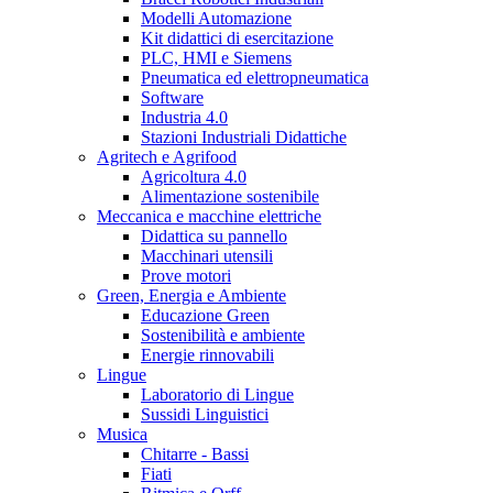
Modelli Automazione
Kit didattici di esercitazione
PLC, HMI e Siemens
Pneumatica ed elettropneumatica
Software
Industria 4.0
Stazioni Industriali Didattiche
Agritech e Agrifood
Agricoltura 4.0
Alimentazione sostenibile
Meccanica e macchine elettriche
Didattica su pannello
Macchinari utensili
Prove motori
Green, Energia e Ambiente
Educazione Green
Sostenibilità e ambiente
Energie rinnovabili
Lingue
Laboratorio di Lingue
Sussidi Linguistici
Musica
Chitarre - Bassi
Fiati