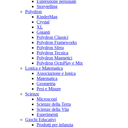
Espressione personale
Storytelling
Polydron
KinderMag
Crystal
XL
Giganti
Polydron Classici
Polydron Frameworks
Polydron Sfera
Polydron Tecnica
Polydron Magnetici
Polydron OctoPlay e Mix
Logica e Matematica
Associazione e logica
Matematica
Geometria
Pesi e Misure
Scienze
Microscopi
Scienze della Terra
Scienze della Vita
Esperimenti
Giochi Educativi
Prodotti per infanzia