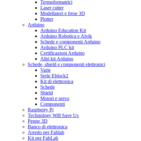
Termoformatrici
Laser cutter
Modellatori e frese 3D
Plotter
Arduino
Arduino Education Kit
Arduino Robotica e Alvik
Schede e componenti Arduino
Arduino PLC kit
Certificazioni Arduino
Altri kit Arduino
Schede, shield e componenti elettronici
Varie
Serie Eblock2
Kit di elettronica
Schede
Shield
Motori e servo
Componenti
Raspberry Pi
Technology Will Save Us
Penne 3D
Banco di elettronica
Arredo per Fablab
Kit per FabLab