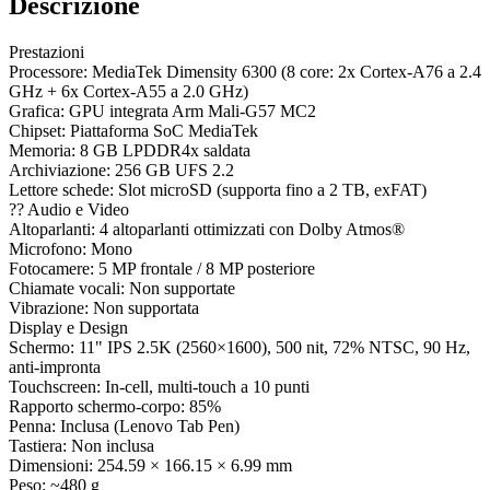
Descrizione
Prestazioni
Processore: MediaTek Dimensity 6300 (8 core: 2x Cortex-A76 a 2.4
GHz + 6x Cortex-A55 a 2.0 GHz)
Grafica: GPU integrata Arm Mali-G57 MC2
Chipset: Piattaforma SoC MediaTek
Memoria: 8 GB LPDDR4x saldata
Archiviazione: 256 GB UFS 2.2
Lettore schede: Slot microSD (supporta fino a 2 TB, exFAT)
?? Audio e Video
Altoparlanti: 4 altoparlanti ottimizzati con Dolby Atmos®
Microfono: Mono
Fotocamere: 5 MP frontale / 8 MP posteriore
Chiamate vocali: Non supportate
Vibrazione: Non supportata
Display e Design
Schermo: 11" IPS 2.5K (2560×1600), 500 nit, 72% NTSC, 90 Hz,
anti-impronta
Touchscreen: In-cell, multi-touch a 10 punti
Rapporto schermo-corpo: 85%
Penna: Inclusa (Lenovo Tab Pen)
Tastiera: Non inclusa
Dimensioni: 254.59 × 166.15 × 6.99 mm
Peso: ~480 g