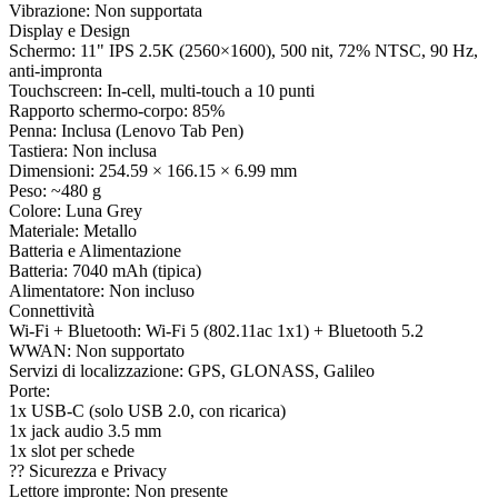
Vibrazione: Non supportata
Display e Design
Schermo: 11" IPS 2.5K (2560×1600), 500 nit, 72% NTSC, 90 Hz,
anti-impronta
Touchscreen: In-cell, multi-touch a 10 punti
Rapporto schermo-corpo: 85%
Penna: Inclusa (Lenovo Tab Pen)
Tastiera: Non inclusa
Dimensioni: 254.59 × 166.15 × 6.99 mm
Peso: ~480 g
Colore: Luna Grey
Materiale: Metallo
Batteria e Alimentazione
Batteria: 7040 mAh (tipica)
Alimentatore: Non incluso
Connettività
Wi-Fi + Bluetooth: Wi-Fi 5 (802.11ac 1x1) + Bluetooth 5.2
WWAN: Non supportato
Servizi di localizzazione: GPS, GLONASS, Galileo
Porte:
1x USB-C (solo USB 2.0, con ricarica)
1x jack audio 3.5 mm
1x slot per schede
?? Sicurezza e Privacy
Lettore impronte: Non presente