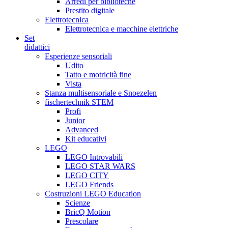
Arredi per biblioteche
Prestito digitale
Elettrotecnica
Elettrotecnica e macchine elettriche
Set
didattici
Esperienze sensoriali
Udito
Tatto e motricità fine
Vista
Stanza multisensoriale e Snoezelen
fischertechnik STEM
Profi
Junior
Advanced
Kit educativi
LEGO
LEGO Introvabili
LEGO STAR WARS
LEGO CITY
LEGO Friends
Costruzioni LEGO Education
Scienze
BricQ Motion
Prescolare