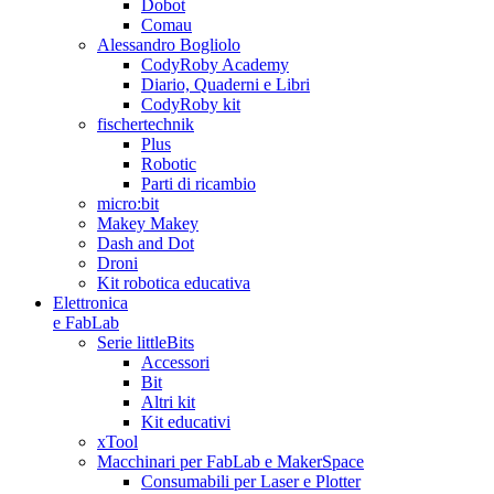
Dobot
Comau
Alessandro Bogliolo
CodyRoby Academy
Diario, Quaderni e Libri
CodyRoby kit
fischertechnik
Plus
Robotic
Parti di ricambio
micro:bit
Makey Makey
Dash and Dot
Droni
Kit robotica educativa
Elettronica
e FabLab
Serie littleBits
Accessori
Bit
Altri kit
Kit educativi
xTool
Macchinari per FabLab e MakerSpace
Consumabili per Laser e Plotter