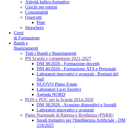
Attività ludico-formative
Giochi per esterni
Consumabili
Quercetti
Piste
Strawbees
Corsi
di Formazione
Bandi e
finanziamenti
Tutti i Bandi e finanziamenti
PN Scuola e competenze 2021-2027
DM 38/2026 - Formazione docenti
DM 40/2026 - Formazione ATA e Personale
Laboratori innovativi e avanzati - Regioni del
Sud
NUOVO Piano Estate
Laboratori Licei Sportivi
Agenda NORD
PON e POC per la Scuola 2014-2020
DM 38/2026 - Acquisto dispositivi e Sussidi
Laboratori innovativi e avanzati
Piano Nazionale di Ripresa e Resilienza (PNRR)
Snodi formativi per l'Intelligenza Artificiale - DM
219/2025