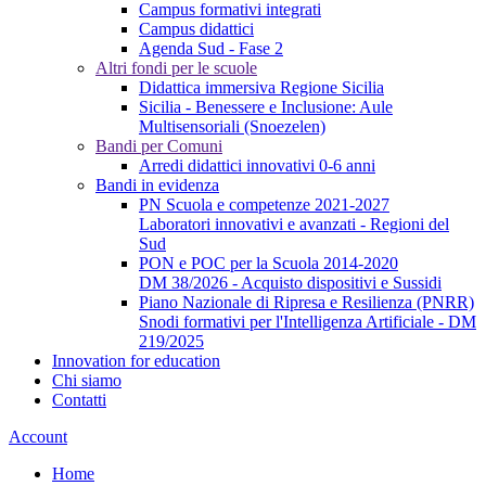
Campus formativi integrati
Campus didattici
Agenda Sud - Fase 2
Altri fondi per le scuole
Didattica immersiva Regione Sicilia
Sicilia - Benessere e Inclusione: Aule
Multisensoriali (Snoezelen)
Bandi per Comuni
Arredi didattici innovativi 0-6 anni
Bandi in evidenza
PN Scuola e competenze 2021-2027
Laboratori innovativi e avanzati - Regioni del
Sud
PON e POC per la Scuola 2014-2020
DM 38/2026 - Acquisto dispositivi e Sussidi
Piano Nazionale di Ripresa e Resilienza (PNRR)
Snodi formativi per l'Intelligenza Artificiale - DM
219/2025
Innovation for education
Chi siamo
Contatti
Account
Home