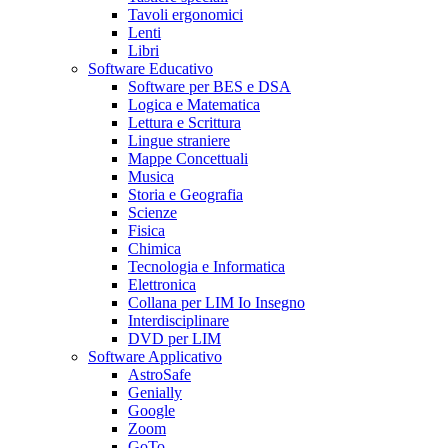
Tavoli ergonomici
Lenti
Libri
Software Educativo
Software per BES e DSA
Logica e Matematica
Lettura e Scrittura
Lingue straniere
Mappe Concettuali
Musica
Storia e Geografia
Scienze
Fisica
Chimica
Tecnologia e Informatica
Elettronica
Collana per LIM Io Insegno
Interdisciplinare
DVD per LIM
Software Applicativo
AstroSafe
Genially
Google
Zoom
GoTo