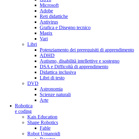
Microsoft
Adobe
Reti didattiche
Antivirus
Grafica e Disegno tecnico
Magix
Vari
Libri
Potenziamento dei prerequisiti di apprendimento
ADHD
Autismo, disabilità intellettive e sostegno
DSA e Difficoltà di apprendimento
Didattica inclusiva
Libri di testo
DVD
Astronomia
Scienze naturali
Arte
Robotica
e coding
Kais Education
Shape Robotics
Fable
Robot Umanoidi