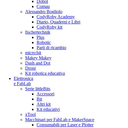
Dobot
Comau
Alessandro Bogliolo
CodyRoby Academy
Diario, Quaderni e Libri
CodyRoby kit
fischertechnik
Plus
Robotic
Parti di ricambio
micro:bit
Makey Makey
Dash and Dot
Droni
Kit robotica educativa
Elettronica
e FabLab
Serie littleBits
Accessori
Bit
Altri kit
Kit educativi
xTool
Macchinari per FabLab e MakerSpace
Consumabili per Laser e Plotter