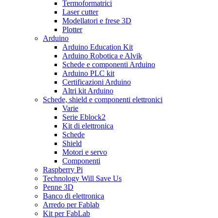
Termoformatrici
Laser cutter
Modellatori e frese 3D
Plotter
Arduino
Arduino Education Kit
Arduino Robotica e Alvik
Schede e componenti Arduino
Arduino PLC kit
Certificazioni Arduino
Altri kit Arduino
Schede, shield e componenti elettronici
Varie
Serie Eblock2
Kit di elettronica
Schede
Shield
Motori e servo
Componenti
Raspberry Pi
Technology Will Save Us
Penne 3D
Banco di elettronica
Arredo per Fablab
Kit per FabLab