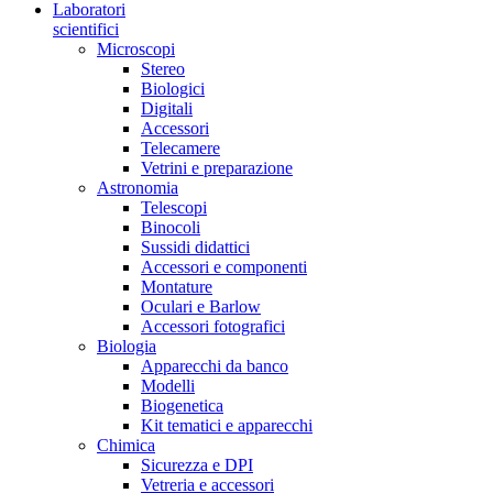
Laboratori
scientifici
Microscopi
Stereo
Biologici
Digitali
Accessori
Telecamere
Vetrini e preparazione
Astronomia
Telescopi
Binocoli
Sussidi didattici
Accessori e componenti
Montature
Oculari e Barlow
Accessori fotografici
Biologia
Apparecchi da banco
Modelli
Biogenetica
Kit tematici e apparecchi
Chimica
Sicurezza e DPI
Vetreria e accessori