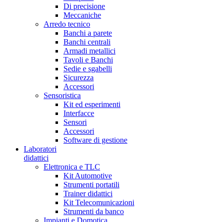
Di precisione
Meccaniche
Arredo tecnico
Banchi a parete
Banchi centrali
Armadi metallici
Tavoli e Banchi
Sedie e sgabelli
Sicurezza
Accessori
Sensoristica
Kit ed esperimenti
Interfacce
Sensori
Accessori
Software di gestione
Laboratori
didattici
Elettronica e TLC
Kit Automotive
Strumenti portatili
Trainer didattici
Kit Telecomunicazioni
Strumenti da banco
Impianti e Domotica