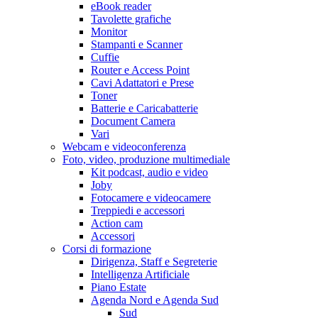
eBook reader
Tavolette grafiche
Monitor
Stampanti e Scanner
Cuffie
Router e Access Point
Cavi Adattatori e Prese
Toner
Batterie e Caricabatterie
Document Camera
Vari
Webcam e videoconferenza
Foto, video, produzione multimediale
Kit podcast, audio e video
Joby
Fotocamere e videocamere
Treppiedi e accessori
Action cam
Accessori
Corsi di formazione
Dirigenza, Staff e Segreterie
Intelligenza Artificiale
Piano Estate
Agenda Nord e Agenda Sud
Sud