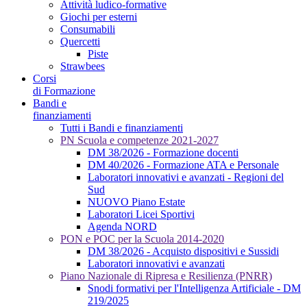
Attività ludico-formative
Giochi per esterni
Consumabili
Quercetti
Piste
Strawbees
Corsi
di Formazione
Bandi e
finanziamenti
Tutti i Bandi e finanziamenti
PN Scuola e competenze 2021-2027
DM 38/2026 - Formazione docenti
DM 40/2026 - Formazione ATA e Personale
Laboratori innovativi e avanzati - Regioni del
Sud
NUOVO Piano Estate
Laboratori Licei Sportivi
Agenda NORD
PON e POC per la Scuola 2014-2020
DM 38/2026 - Acquisto dispositivi e Sussidi
Laboratori innovativi e avanzati
Piano Nazionale di Ripresa e Resilienza (PNRR)
Snodi formativi per l'Intelligenza Artificiale - DM
219/2025