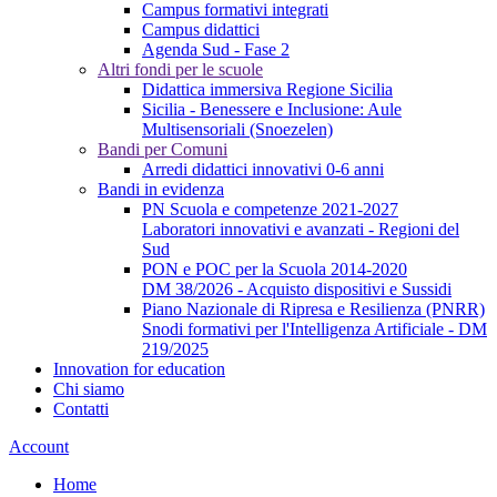
Campus formativi integrati
Campus didattici
Agenda Sud - Fase 2
Altri fondi per le scuole
Didattica immersiva Regione Sicilia
Sicilia - Benessere e Inclusione: Aule
Multisensoriali (Snoezelen)
Bandi per Comuni
Arredi didattici innovativi 0-6 anni
Bandi in evidenza
PN Scuola e competenze 2021-2027
Laboratori innovativi e avanzati - Regioni del
Sud
PON e POC per la Scuola 2014-2020
DM 38/2026 - Acquisto dispositivi e Sussidi
Piano Nazionale di Ripresa e Resilienza (PNRR)
Snodi formativi per l'Intelligenza Artificiale - DM
219/2025
Innovation for education
Chi siamo
Contatti
Account
Home