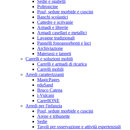
Sedie e sgabelli
Poltroncine
Pouf, sedute morbide e cuscini
Banchi scolastici
Cattedre e scrivanie
Armadi e librerie
Armadi casellari e metallici
Lavagne tradizionali
Pannelli fonoassorbenti e luci
Archiviazione
Materassi e tappeti
Carrelli e soluzioni mobili
Carrelli e armadi di ricarica
Carrelli mobili
Arredi caratterizzanti
MagicPages
eduSand
Bruco Catena
i-Vulcani
CarrellONE
Arredi per l'infanzia
Pouf, sedute morbide e cuscini
Arene e tribunette
Sedie
Tavoli per osservazione e attività esperienziali