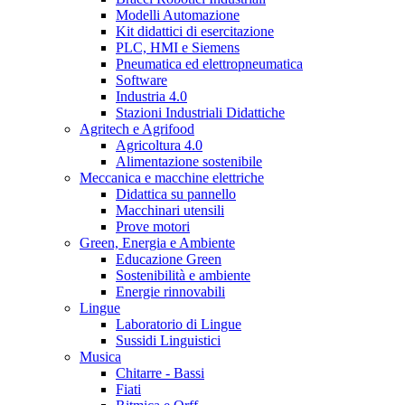
Modelli Automazione
Kit didattici di esercitazione
PLC, HMI e Siemens
Pneumatica ed elettropneumatica
Software
Industria 4.0
Stazioni Industriali Didattiche
Agritech e Agrifood
Agricoltura 4.0
Alimentazione sostenibile
Meccanica e macchine elettriche
Didattica su pannello
Macchinari utensili
Prove motori
Green, Energia e Ambiente
Educazione Green
Sostenibilità e ambiente
Energie rinnovabili
Lingue
Laboratorio di Lingue
Sussidi Linguistici
Musica
Chitarre - Bassi
Fiati