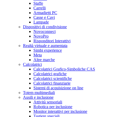
Staffe
Carrelli
Armadietti PC
Casse e Cavi
Lampade
Dispositivi di condivisione
Novoconnect
NovoPro
Risponditori Interattivi
Realtà virtuale e aumentata
Simbi experience
Meta
Altre marche
Calcolatrici
Calcolatrici Grafico-Simboliche CAS
Calcolatrici grafiche
Calcolatrici scientifiche
Calcolatrici finanziarie
Sistemi di acquisizione on line
Totem multimediali
Ausili e inclusione
Attività sensoriali
Robotica per inclusione
Monitor interattivi per inclusione
Tastiere speciali