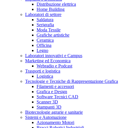
Distribuzione elettrica
Home Building
Laboratori di settore
Saldatura
Serigrafia
Moda Tessile
Grafiche artistiche
Ceramica
Officina
Legno
Laboratori innovativi e Campus
Marketing ed Economica
Webradio e Podcast
Trasporti e logistica
Logistica
Tecnologie e Tecniche di Rappresentazione Grafica
Filamenti e accessori
Grafica e Design
Software Tecnici CAD
Scanner 3D
Stampanti 3D
Biotecnologie agrarie e sanitarie
Sistemi e Automazione
Azionamento Motori
Bracci Robotici Industriali