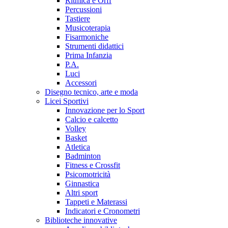
Ritmica e Orff
Percussioni
Tastiere
Musicoterapia
Fisarmoniche
Strumenti didattici
Prima Infanzia
P.A.
Luci
Accessori
Disegno tecnico, arte e moda
Licei Sportivi
Innovazione per lo Sport
Calcio e calcetto
Volley
Basket
Atletica
Badminton
Fitness e Crossfit
Psicomotricità
Ginnastica
Altri sport
Tappeti e Materassi
Indicatori e Cronometri
Biblioteche innovative