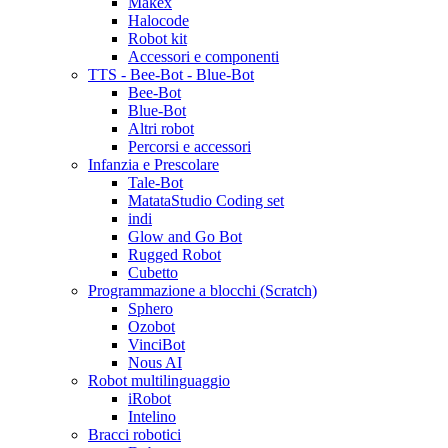
Makex
Halocode
Robot kit
Accessori e componenti
TTS - Bee-Bot - Blue-Bot
Bee-Bot
Blue-Bot
Altri robot
Percorsi e accessori
Infanzia e Prescolare
Tale-Bot
MatataStudio Coding set
indi
Glow and Go Bot
Rugged Robot
Cubetto
Programmazione a blocchi (Scratch)
Sphero
Ozobot
VinciBot
Nous AI
Robot multilinguaggio
iRobot
Intelino
Bracci robotici