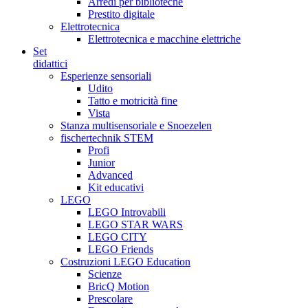
Arredi per biblioteche
Prestito digitale
Elettrotecnica
Elettrotecnica e macchine elettriche
Set
didattici
Esperienze sensoriali
Udito
Tatto e motricità fine
Vista
Stanza multisensoriale e Snoezelen
fischertechnik STEM
Profi
Junior
Advanced
Kit educativi
LEGO
LEGO Introvabili
LEGO STAR WARS
LEGO CITY
LEGO Friends
Costruzioni LEGO Education
Scienze
BricQ Motion
Prescolare