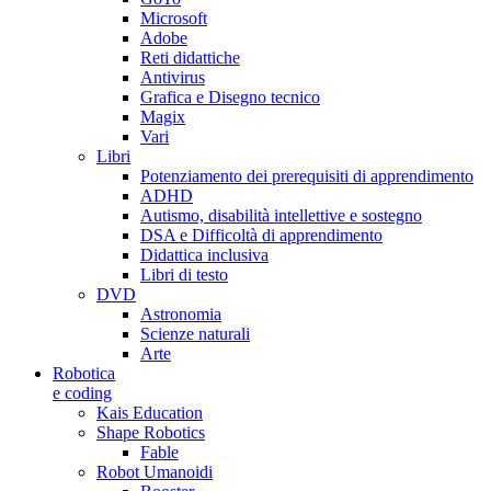
Microsoft
Adobe
Reti didattiche
Antivirus
Grafica e Disegno tecnico
Magix
Vari
Libri
Potenziamento dei prerequisiti di apprendimento
ADHD
Autismo, disabilità intellettive e sostegno
DSA e Difficoltà di apprendimento
Didattica inclusiva
Libri di testo
DVD
Astronomia
Scienze naturali
Arte
Robotica
e coding
Kais Education
Shape Robotics
Fable
Robot Umanoidi