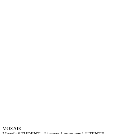
MOZAIK
Mozaik STUDENT - Licenza 1 anno per 1 UTENTE