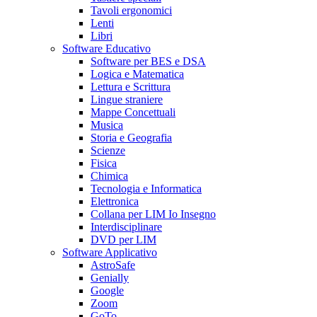
Tavoli ergonomici
Lenti
Libri
Software Educativo
Software per BES e DSA
Logica e Matematica
Lettura e Scrittura
Lingue straniere
Mappe Concettuali
Musica
Storia e Geografia
Scienze
Fisica
Chimica
Tecnologia e Informatica
Elettronica
Collana per LIM Io Insegno
Interdisciplinare
DVD per LIM
Software Applicativo
AstroSafe
Genially
Google
Zoom
GoTo