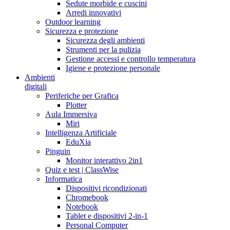
Sedute morbide e cuscini
Arredi innovativi
Outdoor learning
Sicurezza e protezione
Sicurezza degli ambienti
Strumenti per la pulizia
Gestione accessi e controllo temperatura
Igiene e protezione personale
Ambienti
digitali
Periferiche per Grafica
Plotter
Aula Immersiva
Miri
Intelligenza Artificiale
EduXia
Pinguin
Monitor interattivo 2in1
Quiz e test | ClassWise
Informatica
Dispositivi ricondizionati
Chromebook
Notebook
Tablet e dispositivi 2-in-1
Personal Computer