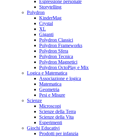
Espressione personale
Storytelling
Polydron
KinderMag
Crystal
XL
Giganti
Polydron Classici
Polydron Frameworks
Polydron Sfera
Polydron Tecnica
Polydron Magnetici
Polydron OctoPlay e Mix
Logica e Matematica
Associazione e logica
Matematica
Geometria
Pesi e Misure
Scienze
Microscopi
Scienze della Terra
Scienze della Vita
Esperimenti
Giochi Educativi
Prodotti per infanzia