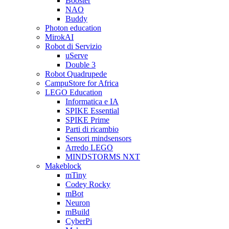
Booster
NAO
Buddy
Photon education
MirokAI
Robot di Servizio
uServe
Double 3
Robot Quadrupede
CampuStore for Africa
LEGO Education
Informatica e IA
SPIKE Essential
SPIKE Prime
Parti di ricambio
Sensori mindsensors
Arredo LEGO
MINDSTORMS NXT
Makeblock
mTiny
Codey Rocky
mBot
Neuron
mBuild
CyberPi