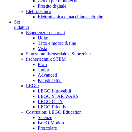
Arredi per biblioteche
Prestito digitale
Elettrotecnica
Elettrotecnica e macchine elettriche
Set
didattici
Esperienze sensoriali
Udito
Tatto e motricità fine
Vista
Stanza multisensoriale e Snoezelen
fischertechnik STEM
Profi
Junior
Advanced
Kit educativi
LEGO
LEGO Introvabili
LEGO STAR WARS
LEGO CITY
LEGO Friends
Costruzioni LEGO Education
Scienze
BricQ Motion
Prescolare