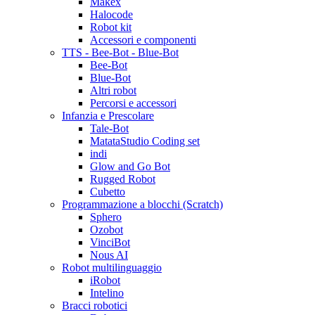
Makex
Halocode
Robot kit
Accessori e componenti
TTS - Bee-Bot - Blue-Bot
Bee-Bot
Blue-Bot
Altri robot
Percorsi e accessori
Infanzia e Prescolare
Tale-Bot
MatataStudio Coding set
indi
Glow and Go Bot
Rugged Robot
Cubetto
Programmazione a blocchi (Scratch)
Sphero
Ozobot
VinciBot
Nous AI
Robot multilinguaggio
iRobot
Intelino
Bracci robotici