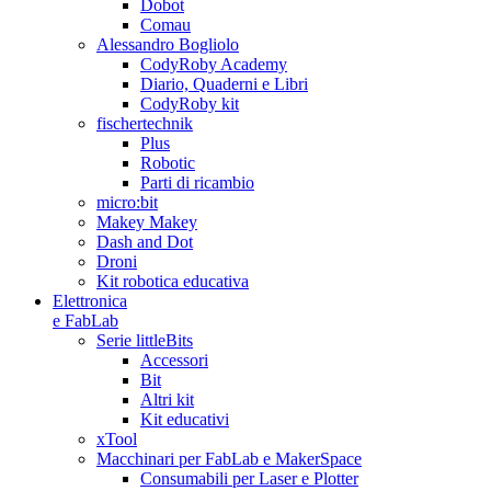
Dobot
Comau
Alessandro Bogliolo
CodyRoby Academy
Diario, Quaderni e Libri
CodyRoby kit
fischertechnik
Plus
Robotic
Parti di ricambio
micro:bit
Makey Makey
Dash and Dot
Droni
Kit robotica educativa
Elettronica
e FabLab
Serie littleBits
Accessori
Bit
Altri kit
Kit educativi
xTool
Macchinari per FabLab e MakerSpace
Consumabili per Laser e Plotter