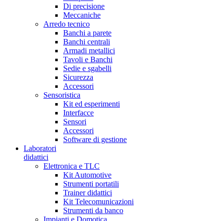
Di precisione
Meccaniche
Arredo tecnico
Banchi a parete
Banchi centrali
Armadi metallici
Tavoli e Banchi
Sedie e sgabelli
Sicurezza
Accessori
Sensoristica
Kit ed esperimenti
Interfacce
Sensori
Accessori
Software di gestione
Laboratori
didattici
Elettronica e TLC
Kit Automotive
Strumenti portatili
Trainer didattici
Kit Telecomunicazioni
Strumenti da banco
Impianti e Domotica