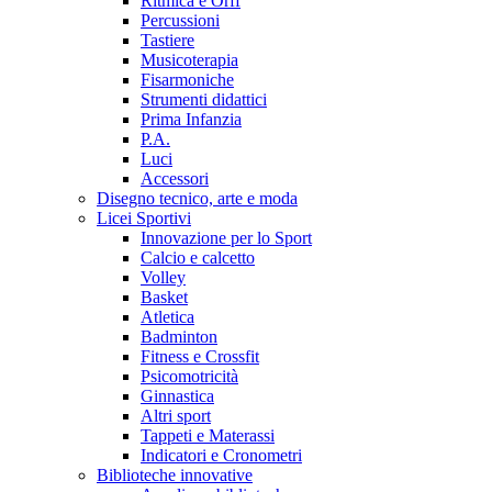
Ritmica e Orff
Percussioni
Tastiere
Musicoterapia
Fisarmoniche
Strumenti didattici
Prima Infanzia
P.A.
Luci
Accessori
Disegno tecnico, arte e moda
Licei Sportivi
Innovazione per lo Sport
Calcio e calcetto
Volley
Basket
Atletica
Badminton
Fitness e Crossfit
Psicomotricità
Ginnastica
Altri sport
Tappeti e Materassi
Indicatori e Cronometri
Biblioteche innovative