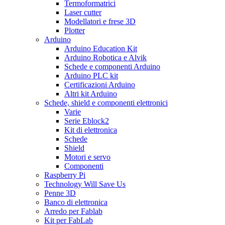
Termoformatrici
Laser cutter
Modellatori e frese 3D
Plotter
Arduino
Arduino Education Kit
Arduino Robotica e Alvik
Schede e componenti Arduino
Arduino PLC kit
Certificazioni Arduino
Altri kit Arduino
Schede, shield e componenti elettronici
Varie
Serie Eblock2
Kit di elettronica
Schede
Shield
Motori e servo
Componenti
Raspberry Pi
Technology Will Save Us
Penne 3D
Banco di elettronica
Arredo per Fablab
Kit per FabLab