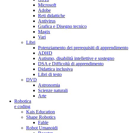
Microsoft
Adobe
Reti didattiche
Antivirus
Grafica e Disegno tecnico
Magix
Vari
Libri
Potenziamento dei prerequisiti di apprendimento
ADHD
Autismo, disabilità intellettive e sostegno
DSA e Difficoltà di apprendimento
Didattica inclusiva
Libri di testo
DVD
Astronomia
Scienze naturali
Arte
Robotica
e coding
Kais Education
Shape Robotics
Fable
Robot Umanoidi