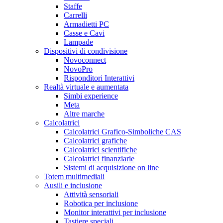
Staffe
Carrelli
Armadietti PC
Casse e Cavi
Lampade
Dispositivi di condivisione
Novoconnect
NovoPro
Risponditori Interattivi
Realtà virtuale e aumentata
Simbi experience
Meta
Altre marche
Calcolatrici
Calcolatrici Grafico-Simboliche CAS
Calcolatrici grafiche
Calcolatrici scientifiche
Calcolatrici finanziarie
Sistemi di acquisizione on line
Totem multimediali
Ausili e inclusione
Attività sensoriali
Robotica per inclusione
Monitor interattivi per inclusione
Tastiere speciali