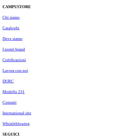
CAMPUSTORE
Chi siamo
Cataloghi
Dove siamo
I nostri brand
Certificazioni
Lavora con noi
DURC
Modello 231
Contatti
International site
Whistleblowing
SEGUICI