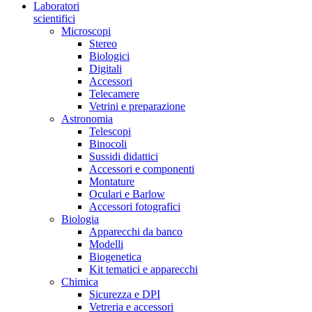
Laboratori
scientifici
Microscopi
Stereo
Biologici
Digitali
Accessori
Telecamere
Vetrini e preparazione
Astronomia
Telescopi
Binocoli
Sussidi didattici
Accessori e componenti
Montature
Oculari e Barlow
Accessori fotografici
Biologia
Apparecchi da banco
Modelli
Biogenetica
Kit tematici e apparecchi
Chimica
Sicurezza e DPI
Vetreria e accessori