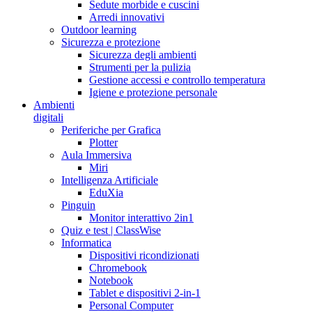
Sedute morbide e cuscini
Arredi innovativi
Outdoor learning
Sicurezza e protezione
Sicurezza degli ambienti
Strumenti per la pulizia
Gestione accessi e controllo temperatura
Igiene e protezione personale
Ambienti
digitali
Periferiche per Grafica
Plotter
Aula Immersiva
Miri
Intelligenza Artificiale
EduXia
Pinguin
Monitor interattivo 2in1
Quiz e test | ClassWise
Informatica
Dispositivi ricondizionati
Chromebook
Notebook
Tablet e dispositivi 2-in-1
Personal Computer