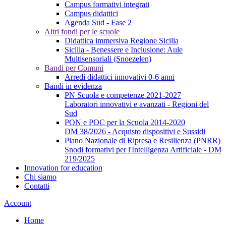
Campus formativi integrati
Campus didattici
Agenda Sud - Fase 2
Altri fondi per le scuole
Didattica immersiva Regione Sicilia
Sicilia - Benessere e Inclusione: Aule
Multisensoriali (Snoezelen)
Bandi per Comuni
Arredi didattici innovativi 0-6 anni
Bandi in evidenza
PN Scuola e competenze 2021-2027
Laboratori innovativi e avanzati - Regioni del
Sud
PON e POC per la Scuola 2014-2020
DM 38/2026 - Acquisto dispositivi e Sussidi
Piano Nazionale di Ripresa e Resilienza (PNRR)
Snodi formativi per l'Intelligenza Artificiale - DM
219/2025
Innovation for education
Chi siamo
Contatti
Account
Home