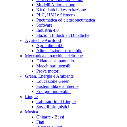
Modelli Automazione
Kit didattici di esercitazione
PLC, HMI e Siemens
Pneumatica ed elettropneumatica
Software
Industria 4.0
Stazioni Industriali Didattiche
Agritech e Agrifood
Agricoltura 4.0
Alimentazione sostenibile
Meccanica e macchine elettriche
Didattica su pannello
Macchinari utensili
Prove motori
Green, Energia e Ambiente
Educazione Green
Sostenibilità e ambiente
Energie rinnovabili
Lingue
Laboratorio di Lingue
Sussidi Linguistici
Musica
Chitarre - Bassi
Fiati