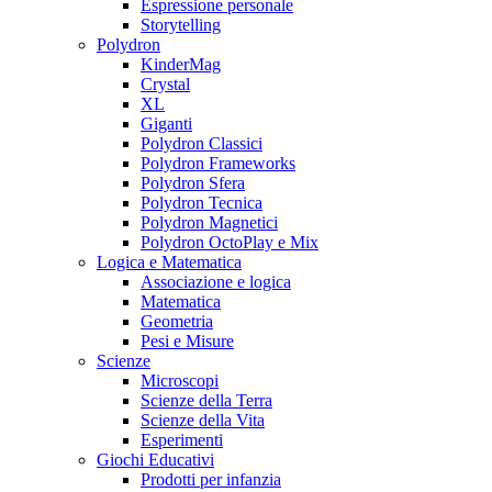
Espressione personale
Storytelling
Polydron
KinderMag
Crystal
XL
Giganti
Polydron Classici
Polydron Frameworks
Polydron Sfera
Polydron Tecnica
Polydron Magnetici
Polydron OctoPlay e Mix
Logica e Matematica
Associazione e logica
Matematica
Geometria
Pesi e Misure
Scienze
Microscopi
Scienze della Terra
Scienze della Vita
Esperimenti
Giochi Educativi
Prodotti per infanzia