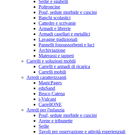
Sedie e sgabelli
Poltroncine
Pouf, sedute morbide e cuscini
Banchi scolastici
Cattedre e scrivanie
Armadi e librerie
Armadi casellari e metallici
Lavagne tradizionali
Pannelli fonoassorbenti e luci
Archiviazione
Materassi e tappeti
Carrelli e soluzioni mobili
Carrelli e armadi di ricarica
Carrelli mobili
Arredi caratterizzanti
MagicPages
eduSand
Bruco Catena
i-Vulcani
CarrellONE
Arredi per l'infanzia
Pouf, sedute morbide e cuscini
Arene e tribunette
Sedie
Tavoli per osservazione e attività esperienziali