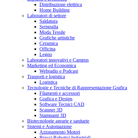
Distribuzione elettrica
Home Building
Laboratori di settore
Saldatura
Serigrafia
Moda Tessile
Grafiche artistiche
Ceramica
Officina
Legno
Laboratori innovativi e Campus
Marketing ed Economica
Webradio e Podcast
Trasporti e logistica
Logistica
Tecnologie e Tecniche di Rappresentazione Grafica
Filamenti e accessori
Grafica e Design
Software Tecnici CAD
Scanner 3D
Stampanti 3D
Biotecnologie agrarie e sanitarie
Sistemi e Automazione
Azionamento Motori
Bracci Robotici Industriali