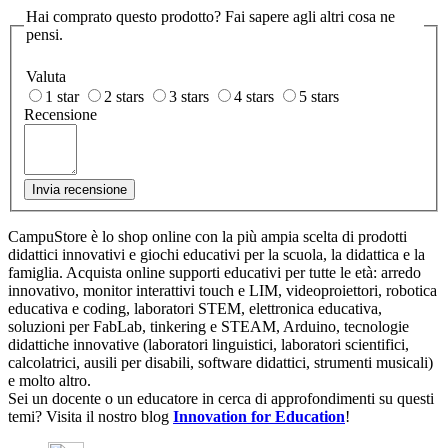
Hai comprato questo prodotto? Fai sapere agli altri cosa ne
pensi.
Valuta
1 star
2 stars
3 stars
4 stars
5 stars
Recensione
Invia recensione
CampuStore è lo shop online con la più ampia scelta di prodotti
didattici innovativi e giochi educativi per la scuola, la didattica e la
famiglia. Acquista online supporti educativi per tutte le età: arredo
innovativo, monitor interattivi touch e LIM, videoproiettori, robotica
educativa e coding, laboratori STEM, elettronica educativa,
soluzioni per FabLab, tinkering e STEAM, Arduino, tecnologie
didattiche innovative (laboratori linguistici, laboratori scientifici,
calcolatrici, ausili per disabili, software didattici, strumenti musicali)
e molto altro.
Sei un docente o un educatore in cerca di approfondimenti su questi
temi? Visita il nostro blog
Innovation for Education
!