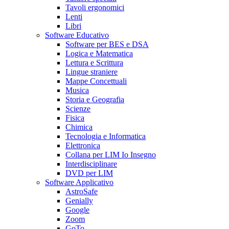
Tavoli ergonomici
Lenti
Libri
Software Educativo
Software per BES e DSA
Logica e Matematica
Lettura e Scrittura
Lingue straniere
Mappe Concettuali
Musica
Storia e Geografia
Scienze
Fisica
Chimica
Tecnologia e Informatica
Elettronica
Collana per LIM Io Insegno
Interdisciplinare
DVD per LIM
Software Applicativo
AstroSafe
Genially
Google
Zoom
GoTo