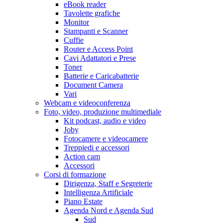
eBook reader
Tavolette grafiche
Monitor
Stampanti e Scanner
Cuffie
Router e Access Point
Cavi Adattatori e Prese
Toner
Batterie e Caricabatterie
Document Camera
Vari
Webcam e videoconferenza
Foto, video, produzione multimediale
Kit podcast, audio e video
Joby
Fotocamere e videocamere
Treppiedi e accessori
Action cam
Accessori
Corsi di formazione
Dirigenza, Staff e Segreterie
Intelligenza Artificiale
Piano Estate
Agenda Nord e Agenda Sud
Sud