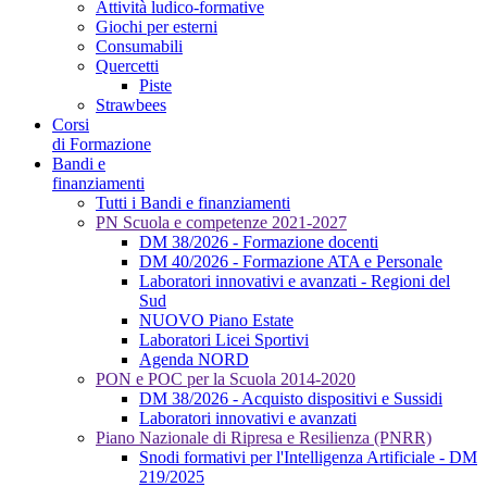
Attività ludico-formative
Giochi per esterni
Consumabili
Quercetti
Piste
Strawbees
Corsi
di Formazione
Bandi e
finanziamenti
Tutti i Bandi e finanziamenti
PN Scuola e competenze 2021-2027
DM 38/2026 - Formazione docenti
DM 40/2026 - Formazione ATA e Personale
Laboratori innovativi e avanzati - Regioni del
Sud
NUOVO Piano Estate
Laboratori Licei Sportivi
Agenda NORD
PON e POC per la Scuola 2014-2020
DM 38/2026 - Acquisto dispositivi e Sussidi
Laboratori innovativi e avanzati
Piano Nazionale di Ripresa e Resilienza (PNRR)
Snodi formativi per l'Intelligenza Artificiale - DM
219/2025