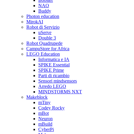
Booster
NAO
Buddy
Photon education
MirokAI
Robot di Servizio
uServe
Double 3
Robot Quadrupede
CampuStore for Africa
LEGO Education
Informatica e IA
SPIKE Essential
SPIKE Prime
Parti di ricambio
Sensori mindsensors
Arredo LEGO
MINDSTORMS NXT
Makeblock
mTiny
Codey Rocky
mBot
Neuron
mBuild
CyberPi