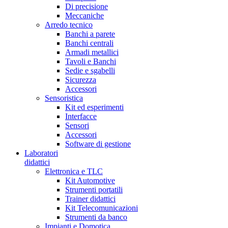
Di precisione
Meccaniche
Arredo tecnico
Banchi a parete
Banchi centrali
Armadi metallici
Tavoli e Banchi
Sedie e sgabelli
Sicurezza
Accessori
Sensoristica
Kit ed esperimenti
Interfacce
Sensori
Accessori
Software di gestione
Laboratori
didattici
Elettronica e TLC
Kit Automotive
Strumenti portatili
Trainer didattici
Kit Telecomunicazioni
Strumenti da banco
Impianti e Domotica