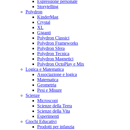
Espressione personale
Storytelling
Polydron
KinderMag
Crystal
XL
Giganti
Polydron Classici
Polydron Frameworks
Polydron Sfera
Polydron Tecnica
Polydron Magnetici
Polydron OctoPlay e Mix
Logica e Matematica
Associazione e logica
Matematica
Geometria
Pesi e Misure
Scienze
Microscopi
Scienze della Terra
Scienze della Vita
Esperimenti
Giochi Educativi
Prodotti per infanzia