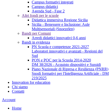
Campus formativi integrati
Campus didattici
Agenda Sud - Fase 2
Altri fondi per le scuole
Didattica immersiva Regione Sicilia
Sicilia - Benessere e Inclusione: Aule
Multisensoriali (Snoezelen)
Bandi per Comuni
Arredi didattici innovativi 0-6 anni
Bandi in evidenza
PN Scuola e competenze 2021-2027
Laboratori innovativi e avanzati - Regioni del
Sud
PON e POC per la Scuola 2014-2020
DM 38/2026 - Acquisto dispositivi e Sussidi
Piano Nazionale di Ripresa e Resilienza (PNRR)
Snodi formativi per l'Intelligenza Artificiale - DM
219/2025
Innovation for education
Chi siamo
Contatti
Account
Home