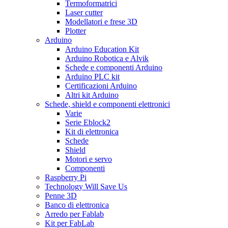
Termoformatrici
Laser cutter
Modellatori e frese 3D
Plotter
Arduino
Arduino Education Kit
Arduino Robotica e Alvik
Schede e componenti Arduino
Arduino PLC kit
Certificazioni Arduino
Altri kit Arduino
Schede, shield e componenti elettronici
Varie
Serie Eblock2
Kit di elettronica
Schede
Shield
Motori e servo
Componenti
Raspberry Pi
Technology Will Save Us
Penne 3D
Banco di elettronica
Arredo per Fablab
Kit per FabLab