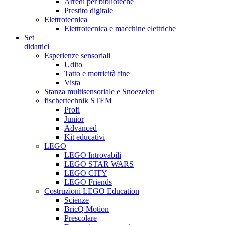
Arredi per biblioteche
Prestito digitale
Elettrotecnica
Elettrotecnica e macchine elettriche
Set
didattici
Esperienze sensoriali
Udito
Tatto e motricità fine
Vista
Stanza multisensoriale e Snoezelen
fischertechnik STEM
Profi
Junior
Advanced
Kit educativi
LEGO
LEGO Introvabili
LEGO STAR WARS
LEGO CITY
LEGO Friends
Costruzioni LEGO Education
Scienze
BricQ Motion
Prescolare