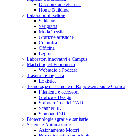
Distribuzione elettrica
Home Building
Laboratori di settore
Saldatura
Serigrafia
Moda Tessile
Grafiche artistiche
Ceramica
Officina
Legno
Laboratori innovativi e Campus
Marketing ed Economica
Webradio e Podcast
Trasporti e logistica
Logistica
Tecnologie e Tecniche di Rappresentazione Grafica
Filamenti e accessori
Grafica e Design
Software Tecnici CAD
Scanner 3D
Stampanti 3D
Biotecnologie agrarie e sanitarie
Sistemi e Automazione
Azionamento Motori
Bracci Robotici Industriali