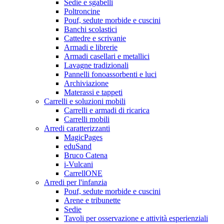
Sedie e sgabelli
Poltroncine
Pouf, sedute morbide e cuscini
Banchi scolastici
Cattedre e scrivanie
Armadi e librerie
Armadi casellari e metallici
Lavagne tradizionali
Pannelli fonoassorbenti e luci
Archiviazione
Materassi e tappeti
Carrelli e soluzioni mobili
Carrelli e armadi di ricarica
Carrelli mobili
Arredi caratterizzanti
MagicPages
eduSand
Bruco Catena
i-Vulcani
CarrellONE
Arredi per l'infanzia
Pouf, sedute morbide e cuscini
Arene e tribunette
Sedie
Tavoli per osservazione e attività esperienziali