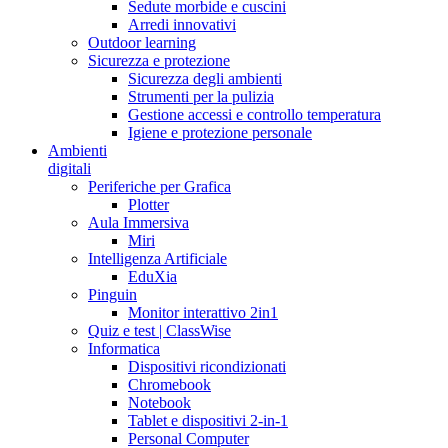
Sedute morbide e cuscini
Arredi innovativi
Outdoor learning
Sicurezza e protezione
Sicurezza degli ambienti
Strumenti per la pulizia
Gestione accessi e controllo temperatura
Igiene e protezione personale
Ambienti
digitali
Periferiche per Grafica
Plotter
Aula Immersiva
Miri
Intelligenza Artificiale
EduXia
Pinguin
Monitor interattivo 2in1
Quiz e test | ClassWise
Informatica
Dispositivi ricondizionati
Chromebook
Notebook
Tablet e dispositivi 2-in-1
Personal Computer