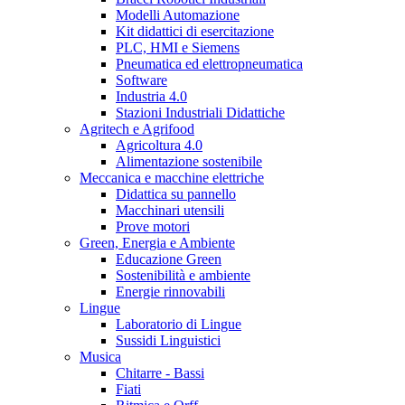
Modelli Automazione
Kit didattici di esercitazione
PLC, HMI e Siemens
Pneumatica ed elettropneumatica
Software
Industria 4.0
Stazioni Industriali Didattiche
Agritech e Agrifood
Agricoltura 4.0
Alimentazione sostenibile
Meccanica e macchine elettriche
Didattica su pannello
Macchinari utensili
Prove motori
Green, Energia e Ambiente
Educazione Green
Sostenibilità e ambiente
Energie rinnovabili
Lingue
Laboratorio di Lingue
Sussidi Linguistici
Musica
Chitarre - Bassi
Fiati