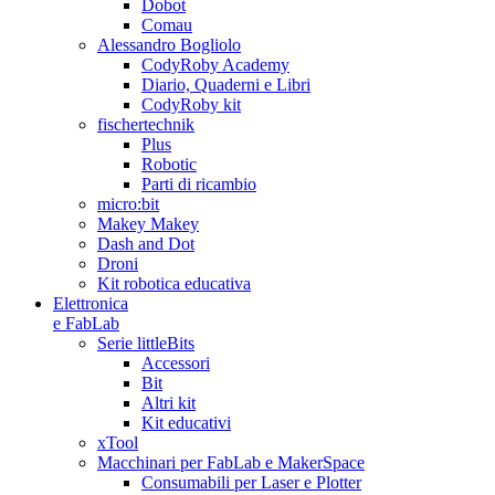
Dobot
Comau
Alessandro Bogliolo
CodyRoby Academy
Diario, Quaderni e Libri
CodyRoby kit
fischertechnik
Plus
Robotic
Parti di ricambio
micro:bit
Makey Makey
Dash and Dot
Droni
Kit robotica educativa
Elettronica
e FabLab
Serie littleBits
Accessori
Bit
Altri kit
Kit educativi
xTool
Macchinari per FabLab e MakerSpace
Consumabili per Laser e Plotter