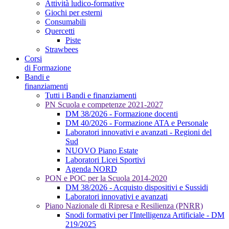
Attività ludico-formative
Giochi per esterni
Consumabili
Quercetti
Piste
Strawbees
Corsi
di Formazione
Bandi e
finanziamenti
Tutti i Bandi e finanziamenti
PN Scuola e competenze 2021-2027
DM 38/2026 - Formazione docenti
DM 40/2026 - Formazione ATA e Personale
Laboratori innovativi e avanzati - Regioni del
Sud
NUOVO Piano Estate
Laboratori Licei Sportivi
Agenda NORD
PON e POC per la Scuola 2014-2020
DM 38/2026 - Acquisto dispositivi e Sussidi
Laboratori innovativi e avanzati
Piano Nazionale di Ripresa e Resilienza (PNRR)
Snodi formativi per l'Intelligenza Artificiale - DM
219/2025