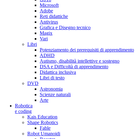
Microsoft
Adobe
Reti didattiche
Antivirus
Grafica e Disegno tecnico
Magix
Vari
Libri
Potenziamento dei prerequisiti di apprendimento
ADHD
Autismo, disabilità intellettive e sostegno
DSA e Difficoltà di apprendimento
Didattica inclusiva
Libri di testo
DVD
Astronomia
Scienze naturali
Arte
Robotica
e coding
Kais Education
Shape Robotics
Fable
Robot Umanoidi