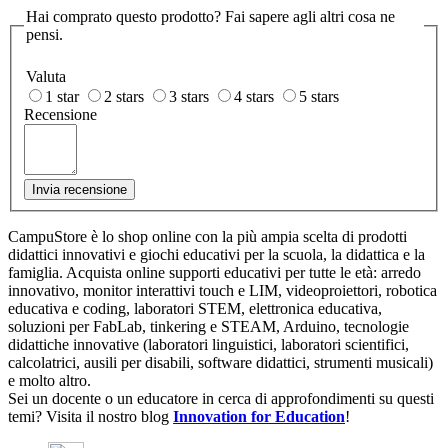
Hai comprato questo prodotto? Fai sapere agli altri cosa ne
pensi.
Valuta
1 star
2 stars
3 stars
4 stars
5 stars
Recensione
Invia recensione
CampuStore è lo shop online con la più ampia scelta di prodotti
didattici innovativi e giochi educativi per la scuola, la didattica e la
famiglia. Acquista online supporti educativi per tutte le età: arredo
innovativo, monitor interattivi touch e LIM, videoproiettori, robotica
educativa e coding, laboratori STEM, elettronica educativa,
soluzioni per FabLab, tinkering e STEAM, Arduino, tecnologie
didattiche innovative (laboratori linguistici, laboratori scientifici,
calcolatrici, ausili per disabili, software didattici, strumenti musicali)
e molto altro.
Sei un docente o un educatore in cerca di approfondimenti su questi
temi? Visita il nostro blog
Innovation for Education
!