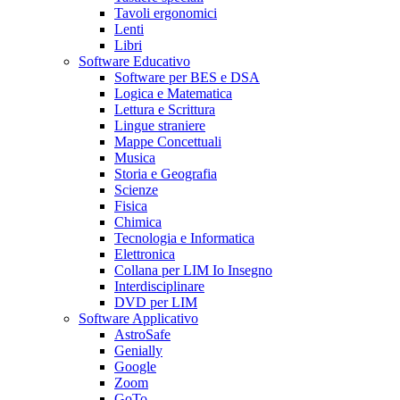
Tavoli ergonomici
Lenti
Libri
Software Educativo
Software per BES e DSA
Logica e Matematica
Lettura e Scrittura
Lingue straniere
Mappe Concettuali
Musica
Storia e Geografia
Scienze
Fisica
Chimica
Tecnologia e Informatica
Elettronica
Collana per LIM Io Insegno
Interdisciplinare
DVD per LIM
Software Applicativo
AstroSafe
Genially
Google
Zoom
GoTo