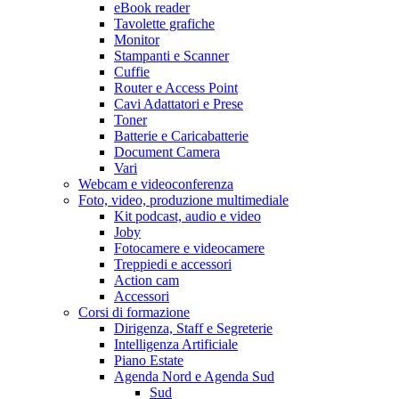
eBook reader
Tavolette grafiche
Monitor
Stampanti e Scanner
Cuffie
Router e Access Point
Cavi Adattatori e Prese
Toner
Batterie e Caricabatterie
Document Camera
Vari
Webcam e videoconferenza
Foto, video, produzione multimediale
Kit podcast, audio e video
Joby
Fotocamere e videocamere
Treppiedi e accessori
Action cam
Accessori
Corsi di formazione
Dirigenza, Staff e Segreterie
Intelligenza Artificiale
Piano Estate
Agenda Nord e Agenda Sud
Sud