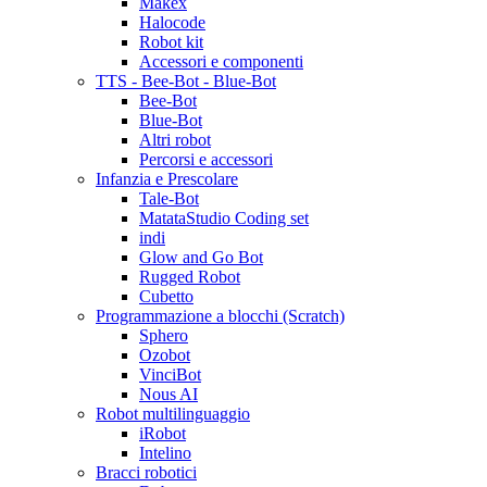
Makex
Halocode
Robot kit
Accessori e componenti
TTS - Bee-Bot - Blue-Bot
Bee-Bot
Blue-Bot
Altri robot
Percorsi e accessori
Infanzia e Prescolare
Tale-Bot
MatataStudio Coding set
indi
Glow and Go Bot
Rugged Robot
Cubetto
Programmazione a blocchi (Scratch)
Sphero
Ozobot
VinciBot
Nous AI
Robot multilinguaggio
iRobot
Intelino
Bracci robotici