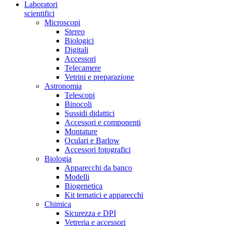
Laboratori
scientifici
Microscopi
Stereo
Biologici
Digitali
Accessori
Telecamere
Vetrini e preparazione
Astronomia
Telescopi
Binocoli
Sussidi didattici
Accessori e componenti
Montature
Oculari e Barlow
Accessori fotografici
Biologia
Apparecchi da banco
Modelli
Biogenetica
Kit tematici e apparecchi
Chimica
Sicurezza e DPI
Vetreria e accessori