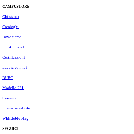
CAMPUSTORE
Chi siamo
Cataloghi
Dove siamo
I nostri brand
Certificazioni
Lavora con noi
DURC
Modello 231
Contatti
International site
Whistleblowing
SEGUICI