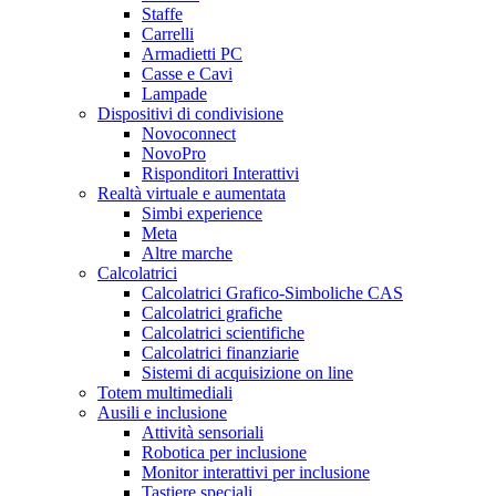
Staffe
Carrelli
Armadietti PC
Casse e Cavi
Lampade
Dispositivi di condivisione
Novoconnect
NovoPro
Risponditori Interattivi
Realtà virtuale e aumentata
Simbi experience
Meta
Altre marche
Calcolatrici
Calcolatrici Grafico-Simboliche CAS
Calcolatrici grafiche
Calcolatrici scientifiche
Calcolatrici finanziarie
Sistemi di acquisizione on line
Totem multimediali
Ausili e inclusione
Attività sensoriali
Robotica per inclusione
Monitor interattivi per inclusione
Tastiere speciali