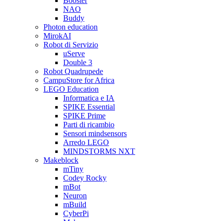
Booster
NAO
Buddy
Photon education
MirokAI
Robot di Servizio
uServe
Double 3
Robot Quadrupede
CampuStore for Africa
LEGO Education
Informatica e IA
SPIKE Essential
SPIKE Prime
Parti di ricambio
Sensori mindsensors
Arredo LEGO
MINDSTORMS NXT
Makeblock
mTiny
Codey Rocky
mBot
Neuron
mBuild
CyberPi