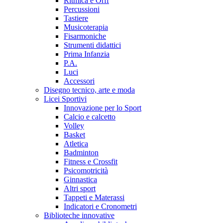
Ritmica e Orff
Percussioni
Tastiere
Musicoterapia
Fisarmoniche
Strumenti didattici
Prima Infanzia
P.A.
Luci
Accessori
Disegno tecnico, arte e moda
Licei Sportivi
Innovazione per lo Sport
Calcio e calcetto
Volley
Basket
Atletica
Badminton
Fitness e Crossfit
Psicomotricità
Ginnastica
Altri sport
Tappeti e Materassi
Indicatori e Cronometri
Biblioteche innovative