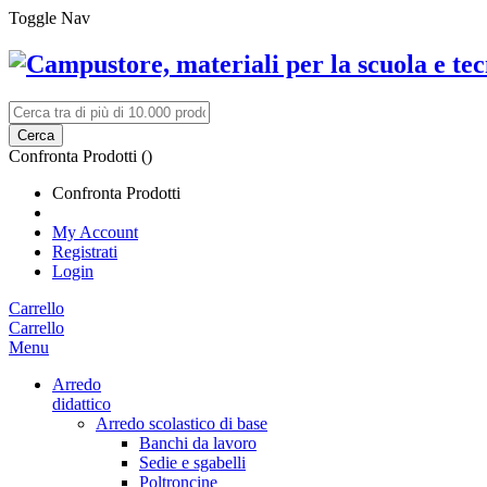
Toggle Nav
Cerca
Confronta Prodotti (
)
Confronta Prodotti
My Account
Registrati
Login
Carrello
Carrello
Menu
Arredo
didattico
Arredo scolastico di base
Banchi da lavoro
Sedie e sgabelli
Poltroncine