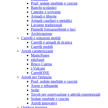
Pouf, sedute morbide e cuscini
Banchi scolastici
Cattedre e scrivanie
Armadi e librerie
Armadi casellari e metallici
Lavagne tradizionali
Pannelli fonoassorbenti e luci
Archiviazione
Carrelli e soluzioni mobili
Carrelli e armadi di ricarica
Carrelli mobili
Arredi caratterizzanti
MagicPages
eduSand
Bruco Catena
i-Vulcani
CarrellONE
Arredi per l'infanzia
Pouf, sedute morbide e cuscini
Arene e tribunette
Sedie
Tavoli per osservazione e attività esperienziali
Sedute morbide e cuscini
Arredi innovativi
Outdoor learning