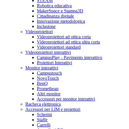
STEAM
Robotica educativa
MakerSpace e Stampa3D
Cittadinanza digitale
Innovazione metodologica
Inclusione
Videoproiettori
Videoproiettori ad ottica corta
Videoproiettori ad ottica ultra corta
Videoproiettori standard
Videoproiettori interattivi
CampusPlay - Pavimento interattivo
Proiettori Interattivi
Monitor interattivi
Campustouch
NovoTouch
BenQ
Promethean
Altri monitor
Accessori per monitor interattivi
Bacheca elettronica
Accessori per LIM e proiettori
Schermi
Staffe
Carrelli