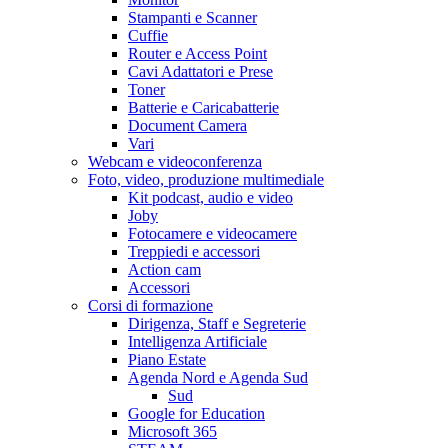
Stampanti e Scanner
Cuffie
Router e Access Point
Cavi Adattatori e Prese
Toner
Batterie e Caricabatterie
Document Camera
Vari
Webcam e videoconferenza
Foto, video, produzione multimediale
Kit podcast, audio e video
Joby
Fotocamere e videocamere
Treppiedi e accessori
Action cam
Accessori
Corsi di formazione
Dirigenza, Staff e Segreterie
Intelligenza Artificiale
Piano Estate
Agenda Nord e Agenda Sud
Sud
Google for Education
Microsoft 365