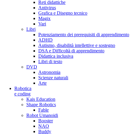
Reti didattiche
Antivirus
Grafica e Disegno tecnico
Magix
Vari
Libri
Potenziamento dei prerequisiti di apprendimento
ADHD
Autismo, disabilità intellettive e sostegno
DSA e Difficoltà di apprendimento
Didattica inclusiva
Libri di testo
DVD
Astronomia
Scienze naturali
Arte
Robotica
e coding
Kais Education
Shape Robotics
Fable
Robot Umanoidi
Booster
NAO
Buddy