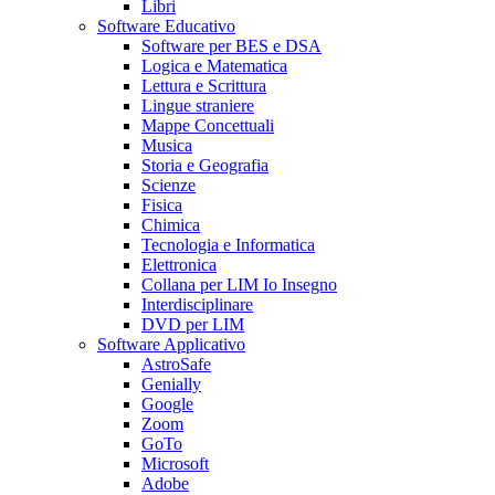
Libri
Software Educativo
Software per BES e DSA
Logica e Matematica
Lettura e Scrittura
Lingue straniere
Mappe Concettuali
Musica
Storia e Geografia
Scienze
Fisica
Chimica
Tecnologia e Informatica
Elettronica
Collana per LIM Io Insegno
Interdisciplinare
DVD per LIM
Software Applicativo
AstroSafe
Genially
Google
Zoom
GoTo
Microsoft
Adobe