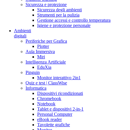
Sicurezza e protezione
Sicurezza degli ambienti
Strumenti per la pulizia
Gestione accessi e controllo temperatura
Igiene e protezione personale
Ambienti
digitali
Periferiche per Grafica
Plotter
Aula Immersiva
Miri
Intelligenza Artificiale
EduXia
Pinguin
Monitor interattivo 2in1
Quiz e test | ClassWise
Informatica
Dispositivi ricondizionati
Chromebook
Notebook
Tablet e dispositivi 2-in-1
Personal Computer
eBook reader
Tavolette grafiche
Monitor