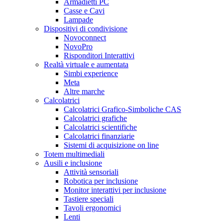
Armadietti PC
Casse e Cavi
Lampade
Dispositivi di condivisione
Novoconnect
NovoPro
Risponditori Interattivi
Realtà virtuale e aumentata
Simbi experience
Meta
Altre marche
Calcolatrici
Calcolatrici Grafico-Simboliche CAS
Calcolatrici grafiche
Calcolatrici scientifiche
Calcolatrici finanziarie
Sistemi di acquisizione on line
Totem multimediali
Ausili e inclusione
Attività sensoriali
Robotica per inclusione
Monitor interattivi per inclusione
Tastiere speciali
Tavoli ergonomici
Lenti